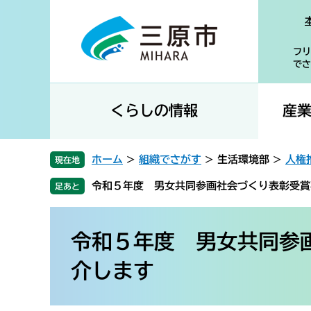
ペ
メ
ー
ニ
ジ
ュ
フリ
の
ー
でさ
先
を
頭
飛
で
ば
くらしの情報
産
す
し
。
て
本
ホーム
>
組織でさがす
>
生活環境部
>
人権
現在地
文
令和５年度 男女共同参画社会づくり表彰受賞
へ
本
文
令和５年度 男女共同参
介します