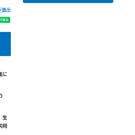
ジ表示
進に
の
、生
共同