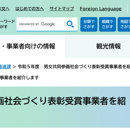
本文へ
はじめての方へ
サイトマップ
Foreign Language
ーワード
分類で
組織で
地図
がす
さがす
さがす
さが
業・事業者向けの情報
観光情報
推進課
>
令和５年度 男女共同参画社会づくり表彰受賞事業者を
事業者を紹介します
画社会づくり表彰受賞事業者を紹