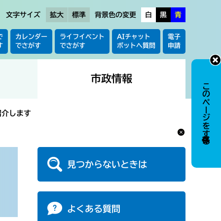
文字サイズ
拡大
標準
背景色の変更
白
黒
青
で
カレンダー
ライフイベント
AIチャット
電子
す
でさがす
でさがす
ボットへ質問
申請
市政情報
このページを保存する
紹介します
見つからないときは
よくある質問