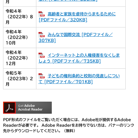
月
令和４年
高齢者と家族を虐待からまもるために
（2022年）8
[PDFファイル／320KB]
月
令和４年
みんなで国際交流 [PDFファイル／
（2022年）
307KB]
10月
令和４年
インターネット上の人権侵害をなくしま
（2022年）
しょう [PDFファイル／735KB]
12月
令和５年
子どもの権利条約と校則の見直しについ
（2023年）2
て [PDFファイル／701KB]
月
PDF形式のファイルをご覧いただく場合には、Adobe社が提供するAdobe
Readerが必要です。
Adobe Readerをお持ちでない方は、バナーのリンク
先からダウンロードしてください。（無料）