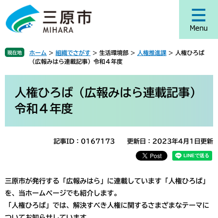
ペ
メ
ー
ニ
ジ
ュ
の
ー
先
を
ホーム
>
組織でさがす
>
生活環境部
>
人権推進課
>
人権ひろば
現在地
頭
飛
（広報みはら連載記事）令和４年度
で
ば
す
し
本
。
て
文
人権ひろば（広報みはら連載記事）
本
令和４年度
文
へ
記事ID：0167173
更新日：2023年4月1日更新
三原市が発行する「広報みはら」に連載しています「人権ひろば」
を、当ホームページでも紹介します。
「人権ひろば」では、解決すべき人権に関するさまざまなテーマに
ついてお知らせしています。