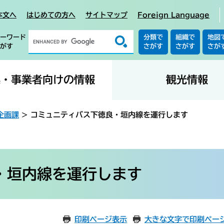
本文へ
はじめての方へ
サイトマップ
Foreign Language
ーワード
分類で
組織で
地図
がす
さがす
さがす
さが
業・事業者向けの情報
観光情報
企画課
>
コミュニティバス下徳良・垣内線を運行します
・垣内線を運行します
印刷ページ表示
大きな文字で印刷ペー