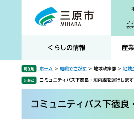
ペ
メ
ー
ニ
ジ
ュ
フリ
の
ー
でさ
先
を
頭
飛
で
ば
くらしの情報
産
す
し
。
て
本
ホーム
>
組織でさがす
>
地域政策部
>
地域
現在地
文
コミュニティバス下徳良・垣内線を運行します
へ
本
文
コミュニティバス下徳良