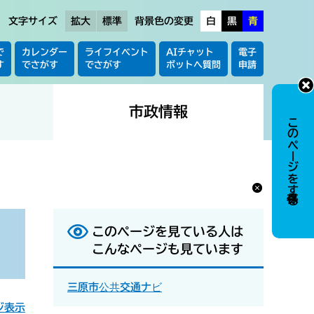
文字サイズ
拡大
標準
背景色の変更
白
黒
青
で
カレンダー
ライフイベント
AIチャット
電子
す
でさがす
でさがす
ボットへ質問
申請
市政情報
このページを保存する
このページを見ている人は
こんなページも見ています
三原市公共交通ナビ
ジ表示