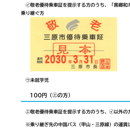
㋑敬老優待乗車証を提示する方のうち、
「黒郷和
乗り継ぐ方
㋒未就学児
100円（㋓の方）
㋓敬老優待乗車証を提示する方のうち、㋑以外の
※乗り継ぎ先の中国バス（甲山・三原線）の運賃