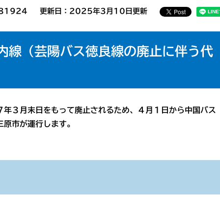
81924
更新日：2025年3月10日更新
内線（芸陽バス徳良線の廃止に伴う代
７年３月末日をもって廃止されるため、４月１日から
中国バス
三原市が運行します。