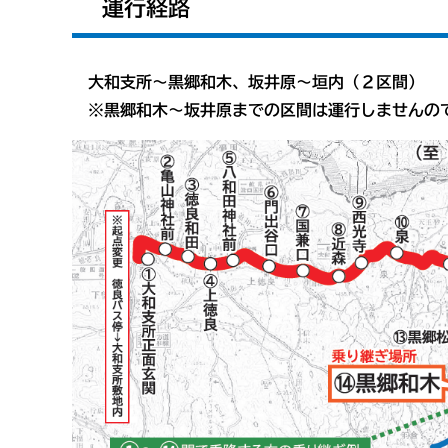
運行経路
大和支所～黒郷和木、坂井原～垣内（２区間）
※黒郷和木～坂井原までの区間は運行しませんの