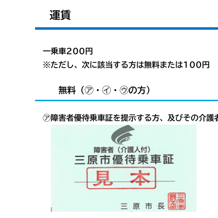
運賃
一乗車200円
※ただし、次に該当する方は無料または100円
無料（㋐・㋑・㋒の方）
㋐障害者優待乗車証を提示する方、及びその介護