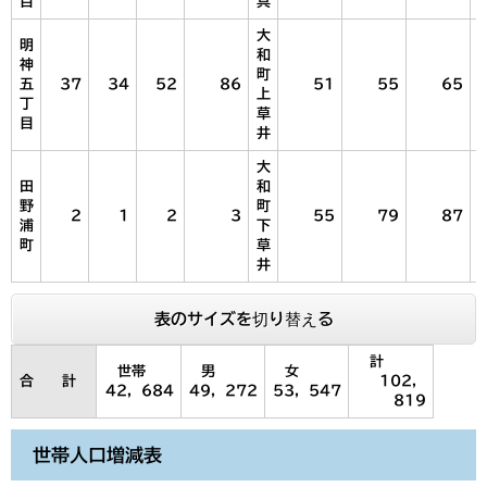
目
具
大
明
和
神
町
五
37
34
52
86
51
55
65
上
丁
草
目
井
大
田
和
野
町
2
1
2
3
55
79
87
浦
下
町
草
井
表のサイズを切り替える
計
世帯
男
女
合 計
102，
42，684
49，272
53，547
819
世帯人口増減表