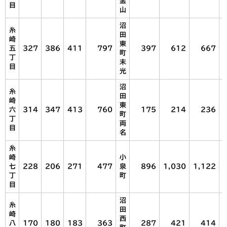
釜
目
山
沼
糸
田
崎
東
五
327
386
411
797
397
612
667
町
丁
末
目
光
沼
糸
田
崎
東
六
314
347
413
760
175
214
236
町
丁
両
目
名
糸
崎
小
七
228
206
271
477
泉
896
1,030
1,122
丁
町
目
沼
糸
田
崎
西
八
170
180
183
363
287
421
414