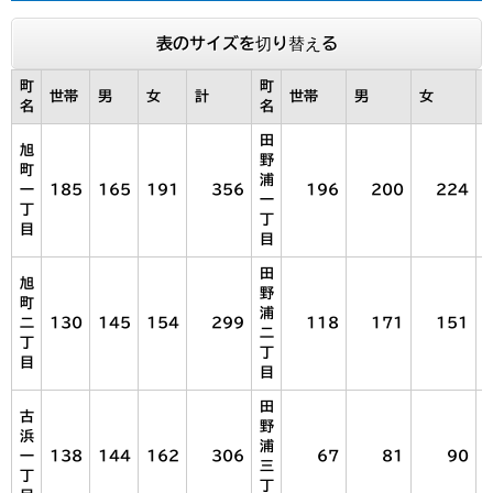
表のサイズを切り替える
町
町
世帯
男
女
計
世帯
男
女
名
名
田
旭
野
町
浦
一
185
165
191
356
196
200
224
一
丁
丁
目
目
田
旭
野
町
浦
二
130
145
154
299
118
171
151
二
丁
丁
目
目
田
古
野
浜
浦
一
138
144
162
306
67
81
90
三
丁
丁