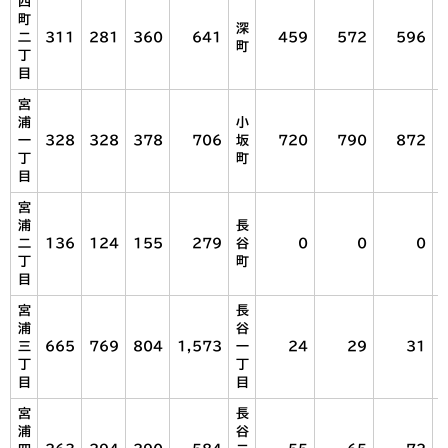
西
町
深
二
311
281
360
641
459
572
596
町
丁
目
宮
浦
小
一
328
328
378
706
坂
720
790
872
丁
町
目
宮
浦
長
二
136
124
155
279
谷
0
0
0
丁
町
目
宮
長
浦
谷
三
665
769
804
1,573
一
24
29
31
丁
丁
目
目
宮
長
浦
谷