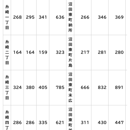
沼
糸
田
崎
東
一
268
295
341
636
266
346
369
町
丁
納
目
所
沼
糸
田
崎
東
二
164
164
159
323
217
281
280
町
丁
片
目
島
沼
糸
田
崎
東
三
324
380
405
785
666
832
891
町
丁
末
目
広
沼
糸
田
崎
東
四
286
286
335
621
311
430
447
町
丁