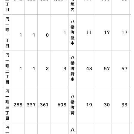
丁
垣
目
内
円
八
一
幡
町
1
町
11
17
17
一
1
1
0
屋
丁
中
目
円
八
一
幡
町
1
1
2
3
町
43
57
57
二
野
丁
串
目
円
一
八
町
幡
288
337
361
698
19
30
33
三
町
丁
篝
目
円
八
一