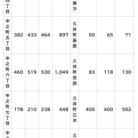
四
南
丁
方
目
中
久
之
井
町
382
433
464
897
町
50
65
71
五
莇
丁
原
目
中
久
之
井
町
460
519
530
1,049
町
83
118
130
六
吉
丁
田
目
中
久
之
井
町
178
210
238
448
町
405
400
502
七
江
丁
木
目
中
久