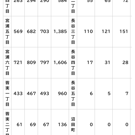
四
263
294
290
584
二
55
65
72
丁
丁
目
目
宮
長
浦
谷
五
569
682
703
1,385
三
110
121
151
丁
丁
目
目
宮
長
浦
谷
六
721
809
797
1,606
四
17
31
28
丁
丁
目
目
皆
長
実
谷
一
433
467
493
960
五
6
5
7
丁
丁
目
目
皆
実
沼
二
61
69
67
136
田
0
0
0
丁
町