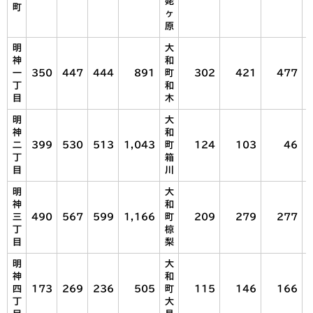
姥
町
ヶ
原
明
大
神
和
一
350
447
444
891
町
302
421
477
丁
和
目
木
明
大
神
和
二
399
530
513
1,043
町
124
103
46
丁
箱
目
川
明
大
神
和
三
490
567
599
1,166
町
209
279
277
丁
椋
目
梨
明
大
神
和
四
173
269
236
505
町
115
146
166
丁
大