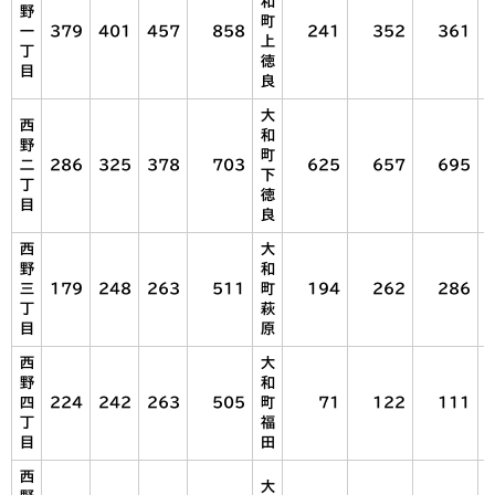
和
野
町
一
379
401
457
858
241
352
361
上
丁
徳
目
良
大
西
和
野
町
二
286
325
378
703
625
657
695
下
丁
徳
目
良
西
大
野
和
三
179
248
263
511
町
194
262
286
丁
萩
目
原
西
大
野
和
四
224
242
263
505
町
71
122
111
丁
福
目
田
西
大