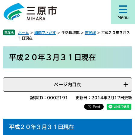
ペ
メ
ー
ニ
ジ
ュ
の
ー
先
を
ホーム
>
組織でさがす
>
生活環境部
>
市民課
>
平成２０年３月３
現在地
頭
飛
１日現在
で
ば
す
し
本
。
て
文
平成２０年３月３１日現在
本
文
へ
ページ内目次
記事ID：0002191
更新日：2014年2月17日更新
平成２０年３月３１日現在