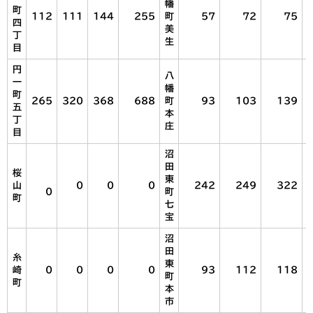
幡
町
112
111
144
255
町
57
72
75
四
美
丁
生
目
円
八
一
幡
町
265
320
368
688
町
93
103
139
五
本
丁
庄
目
沼
田
桜
東
山
0
0
0
242
249
322
0
町
町
七
宝
沼
田
糸
東
崎
0
0
0
0
93
112
118
町
町
本
市