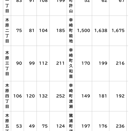
一
83
91
108
199
町
52
62
67
丁
許
目
山
木
幸
原
崎
二
75
81
104
185
町
1,500
1,638
1,675
丁
能
目
地
幸
木
崎
原
町
三
90
99
112
211
170
199
216
久
丁
和
目
喜
木
幸
原
崎
四
106
120
132
252
町
149
181
192
丁
渡
目
瀬
木
鷺
原
浦
五
53
49
75
124
町
197
176
236