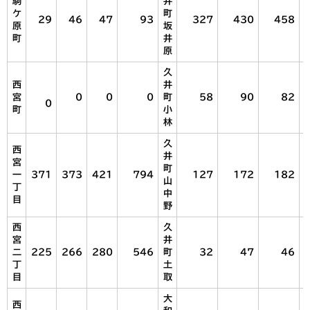
駒
井
ケ
町
29
46
47
93
327
430
458
原
坂
町
井
原
久
西
井
宮
0
0
0
町
58
90
82
0
町
小
林
久
西
井
宮
町
一
371
373
421
794
127
172
182
山
丁
中
目
野
西
久
宮
井
二
225
266
280
546
町
32
47
46
丁
土
目
取
大
西