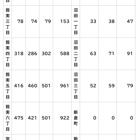
目
皆
沼
実
田
三
78
74
79
153
一
33
38
47
丁
丁
目
目
皆
沼
実
田
四
318
286
302
588
二
63
71
91
丁
丁
目
目
皆
沼
実
田
五
416
460
501
961
三
52
59
79
丁
丁
目
目
皆
実
新
六
475
421
501
922
倉
0
0
0
丁
町
目
宮
新