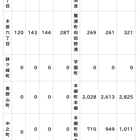
丁
須
目
波
鷺
木
浦
原
町
六
120
143
144
287
向
269
261
321
丁
田
目
野
浦
鉢
学
ケ
0
0
0
0
園
0
0
0
峰
町
町
本
奥
郷
野
0
0
0
0
町
2,028
2,613
2,825
山
本
町
郷
本
中
郷
之
0
0
0
町
710
949
1,011
0
町
船