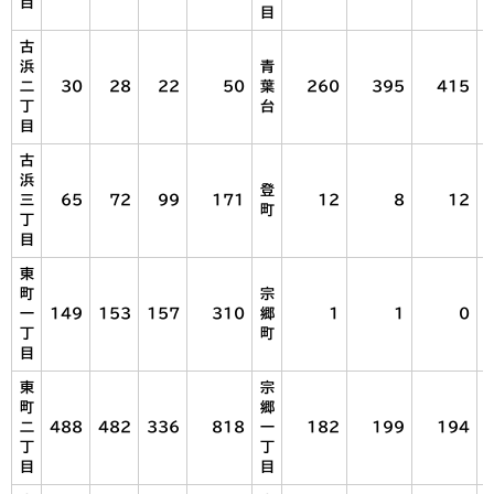
目
目
古
浜
青
二
30
28
22
50
葉
260
395
415
丁
台
目
古
浜
登
三
65
72
99
171
12
8
12
町
丁
目
東
町
宗
一
149
153
157
310
郷
1
1
0
丁
町
目
東
宗
町
郷
二
488
482
336
818
一
182
199
194
丁
丁
目
目