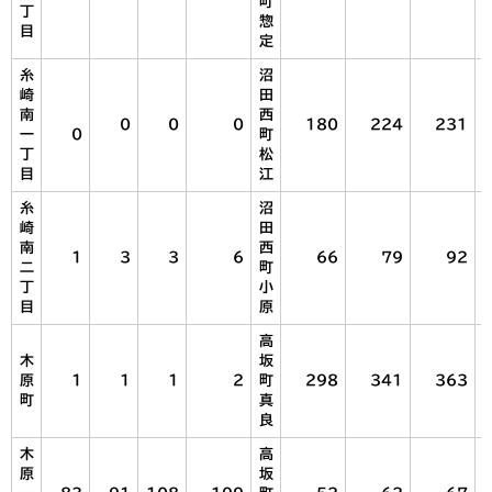
町
丁
惣
目
定
糸
沼
崎
田
南
西
0
0
0
180
224
231
一
0
町
丁
松
目
江
糸
沼
崎
田
南
西
1
3
3
6
66
79
92
二
町
丁
小
目
原
高
木
坂
原
1
1
1
2
町
298
341
363
町
真
良
木
高
原
坂