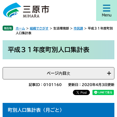
ペ
メ
ー
ニ
ジ
ュ
の
ー
先
を
ホーム
>
組織でさがす
>
生活環境部
>
市民課
>
平成３１年度町別
現在地
頭
飛
人口集計表
で
ば
す
し
本
。
て
文
平成３１年度町別人口集計表
本
文
へ
ページ内目次
記事ID：0101160
更新日：2020年4月3日更新
町別人口集計表（月ごと）