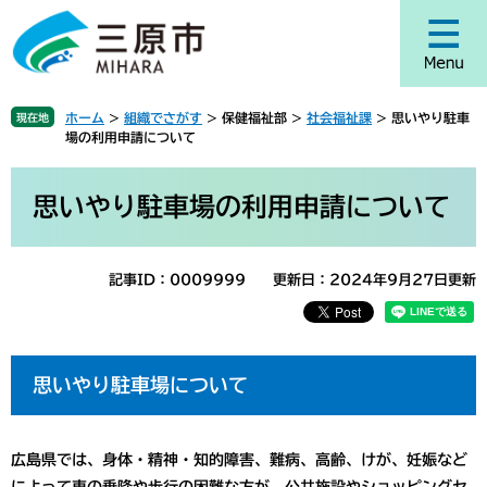
ペ
メ
ー
ニ
ジ
ュ
の
ー
先
を
ホーム
>
組織でさがす
>
保健福祉部
>
社会福祉課
>
思いやり駐車
現在地
頭
飛
場の利用申請について
で
ば
す
し
本
。
て
文
思いやり駐車場の利用申請について
本
文
へ
記事ID：0009999
更新日：2024年9月27日更新
思いやり駐車場について
広島県では、身体・精神・知的障害、難病、高齢、けが、妊娠など