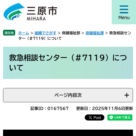
ペ
メ
ー
ニ
ジ
ュ
の
ー
先
を
ホーム
>
組織でさがす
>
保健福祉部
>
保健福祉課
>
救急相談セン
現在地
頭
飛
ター（＃7119）について
で
ば
す
し
本
。
て
文
救急相談センター（＃7119）につ
本
いて
文
へ
ページ内目次
記事ID：0167567
更新日：2025年11月6日更新