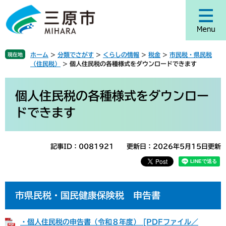
ペ
メ
ー
ニ
ジ
ュ
の
ー
先
を
ホーム
>
分類でさがす
>
くらしの情報
>
税金
>
市民税・県民税
現在地
頭
飛
（住民税）
>
個人住民税の各種様式をダウンロードできます
で
ば
す
し
本
。
て
文
個人住民税の各種様式をダウンロー
本
ドできます
文
へ
記事ID：0081921
更新日：2026年5月15日更新
市県民税・国民健康保険税 申告書
・個人住民税の申告書（令和８年度） [PDFファイル／