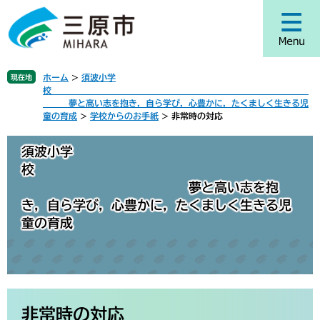
ペ
メ
ー
ニ
ジ
ュ
の
ー
先
を
ホーム
>
須波小学
現在地
頭
飛
校
で
ば
夢と高い志を抱き，自ら学び，心豊かに，たくましく生きる児
す
し
童の育成
>
学校からのお手紙
>
非常時の対応
。
て
本
須波小学
文
校
へ
夢と高い志を抱
き，自ら学び，心豊かに，たくましく生きる児
童の育成
本
文
非常時の対応