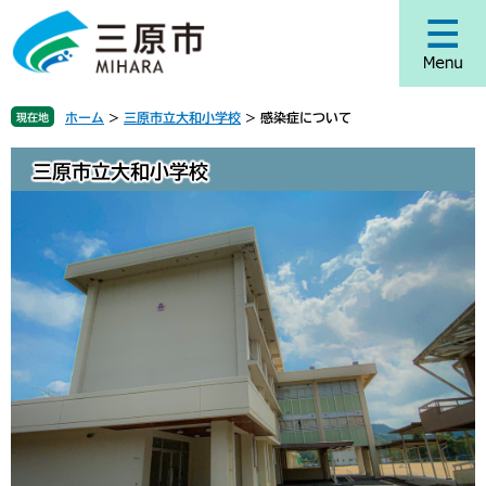
ペ
メ
ー
ニ
ジ
ュ
の
ー
先
を
ホーム
>
三原市立大和小学校
>
感染症について
現在地
頭
飛
で
ば
三原市立大和小学校
す
し
。
て
本
文
へ