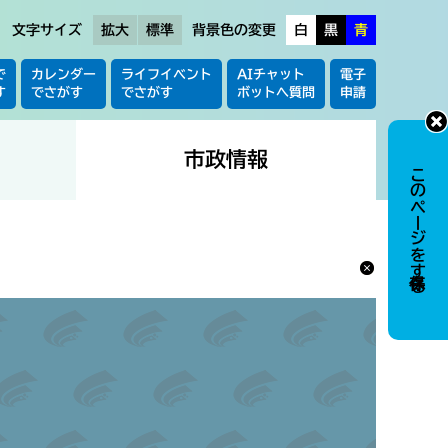
文字サイズ
拡大
標準
背景色の変更
白
黒
青
で
カレンダー
ライフイベント
AIチャット
電子
す
でさがす
でさがす
ボットへ質問
申請
市政情報
このページを保存する