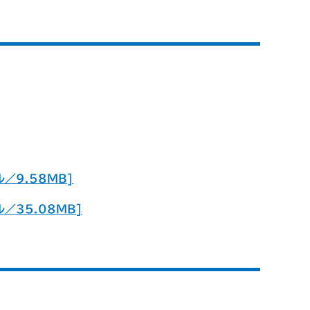
／9.58MB]
／35.08MB]