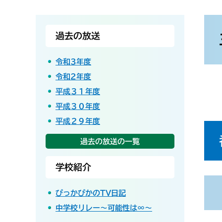
本
文
過去の放送
令和3年度
令和2年度
平成３１年度
平成３０年度
平成２９年度
過去の放送の一覧
学校紹介
ぴっかぴかのTV日記
中学校リレー～可能性は∞～