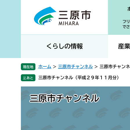
ペ
メ
ー
ニ
ジ
ュ
フリ
の
ー
でさ
先
を
頭
飛
で
ば
くらしの情報
産
す
し
。
て
本
ホーム
>
三原市チャンネル
>
三原市チャンネ
現在地
文
三原市チャンネル（平成２９年１１月分）
へ
三原市チャンネル