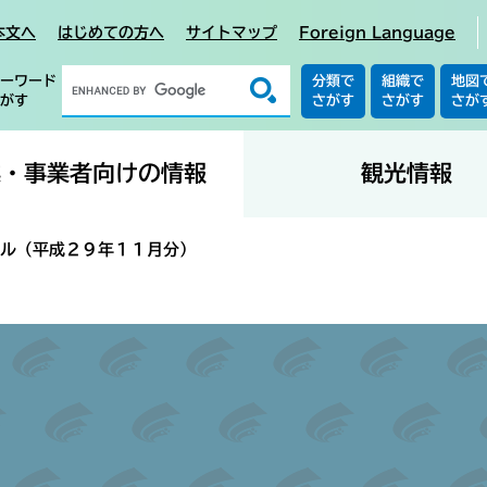
本文へ
はじめての方へ
サイトマップ
Foreign Language
ーワード
分類で
組織で
地図
がす
さがす
さがす
さが
業・事業者向けの情報
観光情報
ル（平成２９年１１月分）