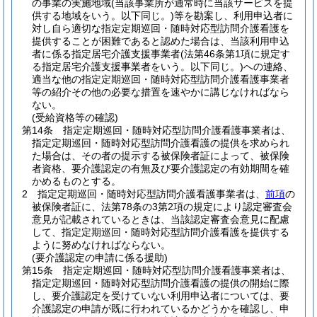
の事業の実施地域
(当該事業所が通常時に当該サービスを提
供する地域をいう。以下同じ。)
等を勘案し、利用申込者に
対し自ら適切な指定定期巡回・随時対応型訪問介護看護を
提供することが困難であると認めた場合は、当該利用申込
者に係る指定居宅介護支援事業者
(法第46条第1項に規定す
る指定居宅介護支援事業者をいう。以下同じ。)
への連絡、
適当な他の指定定期巡回・随時対応型訪問介護看護事業者
等の紹介その他の必要な措置を速やかに講じなければなら
ない。
(受給資格等の確認)
第14条
指定定期巡回・随時対応型訪問介護看護事業者は、
指定定期巡回・随時対応型訪問介護看護の提供を求められ
た場合は、その者の提示する被保険者証によって、被保険
者資格、要介護認定の有無及び要介護認定の有効期間を確
かめるものとする。
2
指定定期巡回・随時対応型訪問介護看護事業者は、
前項
の
被保険者証に、法第78条の3第2項の規定により認定審査会
意見が記載されているときは、当該認定審査会意見に配慮
して、指定定期巡回・随時対応型訪問介護看護を提供する
ように努めなければならない。
(要介護認定の申請に係る援助)
第15条
指定定期巡回・随時対応型訪問介護看護事業者は、
指定定期巡回・随時対応型訪問介護看護の提供の開始に際
し、要介護認定を受けていない利用申込者については、要
介護認定の申請が既に行われているかどうかを確認し、申