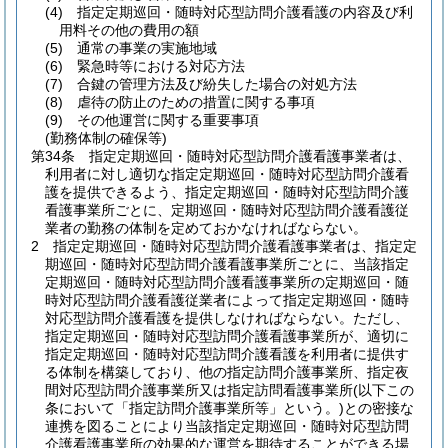
(4)
指定定期巡回・随時対応型訪問介護看護の内容及び利
用料その他の費用の額
(5)
通常の事業の実施地域
(6)
緊急時等における対応方法
(7)
合鍵の管理方法及び紛失した場合の対処方法
(8)
虐待の防止のための措置に関する事項
(9)
その他運営に関する重要事項
(勤務体制の確保等)
第34条
指定定期巡回・随時対応型訪問介護看護事業者は、
利用者に対し適切な指定定期巡回・随時対応型訪問介護看
護を提供できるよう、指定定期巡回・随時対応型訪問介護
看護事業所ごとに、定期巡回・随時対応型訪問介護看護従
業者の勤務の体制を定めておかなければならない。
2
指定定期巡回・随時対応型訪問介護看護事業者は、指定定
期巡回・随時対応型訪問介護看護事業所ごとに、当該指定
定期巡回・随時対応型訪問介護看護事業所の定期巡回・随
時対応型訪問介護看護従業者によって指定定期巡回・随時
対応型訪問介護看護を提供しなければならない。
ただし、
指定定期巡回・随時対応型訪問介護看護事業所が、適切に
指定定期巡回・随時対応型訪問介護看護を利用者に提供す
る体制を構築しており、他の指定訪問介護事業所、指定夜
間対応型訪問介護事業所又は指定訪問看護事業所
(以下この
条において「指定訪問介護事業所等」という。)
との密接な
連携を図ることにより当該指定定期巡回・随時対応型訪問
介護看護事業所の効果的な運営を期待することができる場