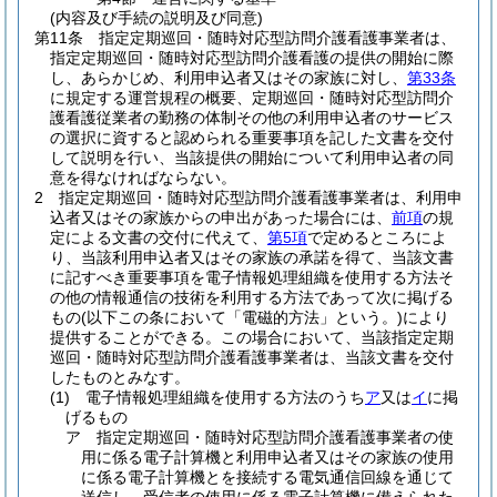
(内容及び手続の説明及び同意)
第11条
指定定期巡回・随時対応型訪問介護看護事業者は、
指定定期巡回・随時対応型訪問介護看護の提供の開始に際
し、あらかじめ、利用申込者又はその家族に対し、
第33条
に規定する運営規程の概要、定期巡回・随時対応型訪問介
護看護従業者の勤務の体制その他の利用申込者のサービス
の選択に資すると認められる重要事項を記した文書を交付
して説明を行い、当該提供の開始について利用申込者の同
意を得なければならない。
2
指定定期巡回・随時対応型訪問介護看護事業者は、利用申
込者又はその家族からの申出があった場合には、
前項
の規
定による文書の交付に代えて、
第5項
で定めるところによ
り、当該利用申込者又はその家族の承諾を得て、当該文書
に記すべき重要事項を電子情報処理組織を使用する方法そ
の他の情報通信の技術を利用する方法であって次に掲げる
もの
(以下この条において「電磁的方法」という。)
により
提供することができる。
この場合において、当該指定定期
巡回・随時対応型訪問介護看護事業者は、当該文書を交付
したものとみなす。
(1)
電子情報処理組織を使用する方法のうち
ア
又は
イ
に掲
げるもの
ア
指定定期巡回・随時対応型訪問介護看護事業者の使
用に係る電子計算機と利用申込者又はその家族の使用
に係る電子計算機とを接続する電気通信回線を通じて