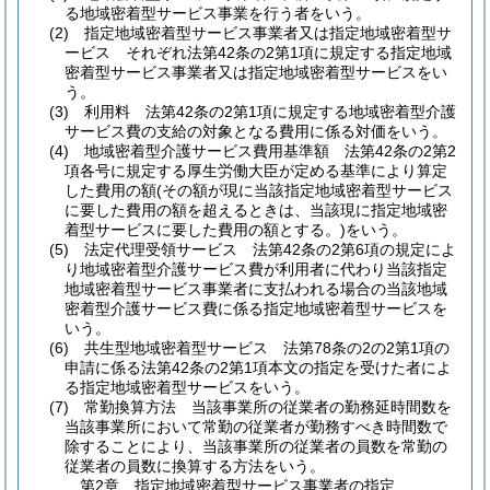
る地域密着型サービス事業を行う者をいう。
(2)
指定地域密着型サービス事業者又は指定地域密着型サ
ービス それぞれ法第42条の2第1項に規定する指定地域
密着型サービス事業者又は指定地域密着型サービスをい
う。
(3)
利用料 法第42条の2第1項に規定する地域密着型介護
サービス費の支給の対象となる費用に係る対価をいう。
(4)
地域密着型介護サービス費用基準額 法第42条の2第2
項各号に規定する厚生労働大臣が定める基準により算定
した費用の額
(その額が現に当該指定地域密着型サービス
に要した費用の額を超えるときは、当該現に指定地域密
着型サービスに要した費用の額とする。)
をいう。
(5)
法定代理受領サービス 法第42条の2第6項の規定によ
り地域密着型介護サービス費が利用者に代わり当該指定
地域密着型サービス事業者に支払われる場合の当該地域
密着型介護サービス費に係る指定地域密着型サービスを
いう。
(6)
共生型地域密着型サービス 法第78条の2の2第1項の
申請に係る法第42条の2第1項本文の指定を受けた者によ
る指定地域密着型サービスをいう。
(7)
常勤換算方法 当該事業所の従業者の勤務延時間数を
当該事業所において常勤の従業者が勤務すべき時間数で
除することにより、当該事業所の従業者の員数を常勤の
従業者の員数に換算する方法をいう。
第2章
指定地域密着型サービス事業者の指定