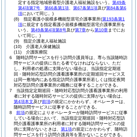
定する指定地域密着型介護老人福祉施設をいう。
第49条
第4項第7号
、
第66条第1項
、
第67条第1項
及び
第84条第6
項
において同じ。)
(8)
指定看護小規模多機能型居宅介護事業所
(
第193条第1
項
に規定する指定看護小規模多機能型居宅介護事業所を
いう。
第49条第4項第8号
及び
第7章
から
第10章
までにお
いて同じ。)
(9)
指定介護老人福祉施設
(10)
介護老人保健施設
(11)
介護医療院
6
随時訪問サービスを行う訪問介護員等は、専ら当該随時訪
問サービスの提供に当たる者でなければならない。
ただ
し、利用者の処遇に支障がない場合は、当該指定定期巡
回・随時対応型訪問介護看護事業所の定期巡回サービス又
は同一敷地内にある指定訪問介護事業所若しくは指定夜間
対応型訪問介護事業所の職務に従事することができる。
7
当該指定定期巡回・随時対応型訪問介護看護事業所の利用
者に対する随時対応サービスの提供に支障がない場合は、
第4項本文
及び
前項
の規定にかかわらず、オペレーターは、
随時訪問サービスに従事することができる。
8
前項
の規定によりオペレーターが随時訪問サービスに従事
している場合において、当該指定定期巡回・随時対応型訪
問介護看護事業所の利用者に対する随時訪問サービスの提
供に支障がないときは、
第1項
の規定にかかわらず、随時訪
問サービスを行う訪問介護員等を置かないことができる。