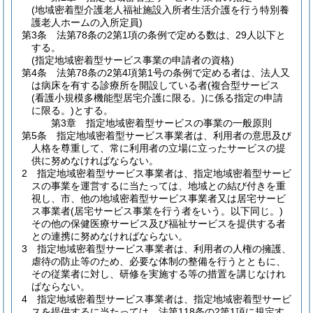
(地域密着型介護老人福祉施設入所者生活介護を行う特別養
護老人ホームの入所定員)
第3条
法第78条の2第1項の条例で定める数は、29人以下と
する。
(指定地域密着型サービス事業の申請者の資格)
第4条
法第78条の2第4項第1号の条例で定める者は、法人又
は病床を有する診療所を開設している者
(複合型サービス
(看護小規模多機能型居宅介護に限る。)
に係る指定の申請
に限る。)
とする。
第3章
指定地域密着型サービスの事業の一般原則
第5条
指定地域密着型サービス事業者は、利用者の意思及び
人格を尊重して、常に利用者の立場に立ったサービスの提
供に努めなければならない。
2
指定地域密着型サービス事業者は、指定地域密着型サービ
スの事業を運営するに当たっては、地域との結び付きを重
視し、市、他の地域密着型サービス事業者又は居宅サービ
ス事業者
(居宅サービス事業を行う者をいう。以下同じ。)
その他の保健医療サービス及び福祉サービスを提供する者
との連携に努めなければならない。
3
指定地域密着型サービス事業者は、利用者の人権の擁護、
虐待の防止等のため、必要な体制の整備を行うとともに、
その従業者に対し、研修を実施する等の措置を講じなけれ
ばならない。
4
指定地域密着型サービス事業者は、指定地域密着型サービ
スを提供するに当たっては、法第118条の2第1項に規定す