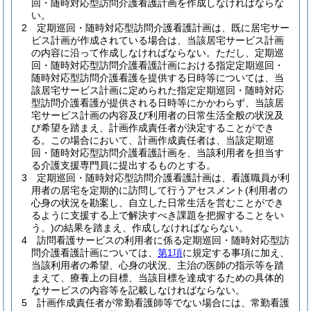
回・随時対応型訪問介護看護計画を作成しなければならな
い。
2
定期巡回・随時対応型訪問介護看護計画は、既に居宅サー
ビス計画が作成されている場合は、当該居宅サービス計画
の内容に沿って作成しなければならない。
ただし、定期巡
回・随時対応型訪問介護看護計画における指定定期巡回・
随時対応型訪問介護看護を提供する日時等については、当
該居宅サービス計画に定められた指定定期巡回・随時対応
型訪問介護看護が提供される日時等にかかわらず、当該居
宅サービス計画の内容及び利用者の日常生活全般の状況及
び希望を踏まえ、計画作成責任者が決定することができ
る。
この場合において、計画作成責任者は、当該定期巡
回・随時対応型訪問介護看護計画を、当該利用者を担当す
る介護支援専門員に提出するものとする。
3
定期巡回・随時対応型訪問介護看護計画は、看護職員が利
用者の居宅を定期的に訪問して行うアセスメント
(利用者の
心身の状況を勘案し、自立した日常生活を営むことができ
るように支援する上で解決すべき課題を把握することをい
う。)
の結果を踏まえ、作成しなければならない。
4
訪問看護サービスの利用者に係る定期巡回・随時対応型訪
問介護看護計画については、
第1項
に規定する事項に加え、
当該利用者の希望、心身の状況、主治の医師の指示等を踏
まえて、療養上の目標、当該目標を達成するための具体的
なサービスの内容等を記載しなければならない。
5
計画作成責任者が常勤看護師等でない場合には、常勤看護