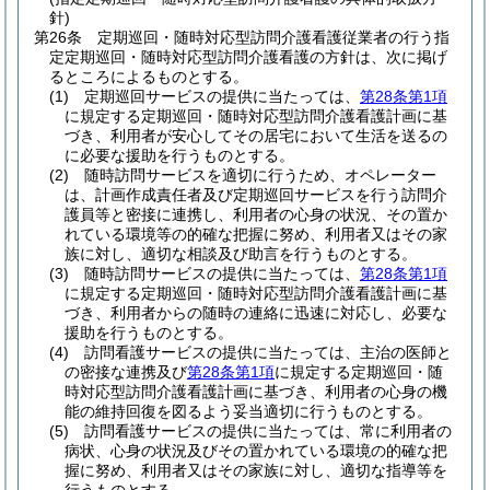
針)
第26条
定期巡回・随時対応型訪問介護看護従業者の行う指
定定期巡回・随時対応型訪問介護看護の方針は、次に掲げ
るところによるものとする。
(1)
定期巡回サービスの提供に当たっては、
第28条第1項
に規定する定期巡回・随時対応型訪問介護看護計画に基
づき、利用者が安心してその居宅において生活を送るの
に必要な援助を行うものとする。
(2)
随時訪問サービスを適切に行うため、オペレーター
は、計画作成責任者及び定期巡回サービスを行う訪問介
護員等と密接に連携し、利用者の心身の状況、その置か
れている環境等の的確な把握に努め、利用者又はその家
族に対し、適切な相談及び助言を行うものとする。
(3)
随時訪問サービスの提供に当たっては、
第28条第1項
に規定する定期巡回・随時対応型訪問介護看護計画に基
づき、利用者からの随時の連絡に迅速に対応し、必要な
援助を行うものとする。
(4)
訪問看護サービスの提供に当たっては、主治の医師と
の密接な連携及び
第28条第1項
に規定する定期巡回・随
時対応型訪問介護看護計画に基づき、利用者の心身の機
能の維持回復を図るよう妥当適切に行うものとする。
(5)
訪問看護サービスの提供に当たっては、常に利用者の
病状、心身の状況及びその置かれている環境の的確な把
握に努め、利用者又はその家族に対し、適切な指導等を