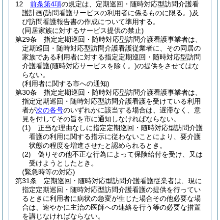
12
前条第4項
の規定は、定期巡回・随時対応型訪問介護看
護計画
(訪問看護サービスの利用者に係るものに限る。)
及
び訪問看護報告書の作成について準用する。
(同居家族に対するサービス提供の禁止)
第29条
指定定期巡回・随時対応型訪問介護看護事業者は、
定期巡回・随時対応型訪問介護看護従業者に、その同居の
家族である利用者に対する指定定期巡回・随時対応型訪問
介護看護
(随時対応サービスを除く。)
の提供をさせてはな
らない。
(利用者に関する市への通知)
第30条
指定定期巡回・随時対応型訪問介護看護事業者は、
指定定期巡回・随時対応型訪問介護看護を受けている利用
者が
次の各号
のいずれかに該当する場合は、遅滞なく、意
見を付してその旨を市に通知しなければならない。
(1)
正当な理由なしに指定定期巡回・随時対応型訪問介護
看護の利用に関する指示に従わないことにより、要介護
状態の程度を増進させたと認められるとき。
(2)
偽りその他不正な行為によって保険給付を受け、又は
受けようとしたとき。
(緊急時等の対応)
第31条
定期巡回・随時対応型訪問介護看護従業者は、現に
指定定期巡回・随時対応型訪問介護看護の提供を行ってい
るときに利用者に病状の急変が生じた場合その他必要な場
合は、速やかに主治の医師への連絡を行う等の必要な措置
を講じなければならない。