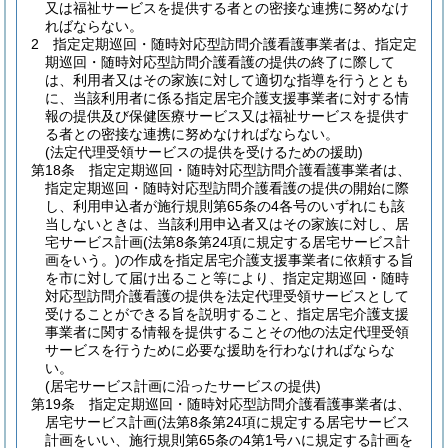
又は福祉サービスを提供する者との密接な連携に努めなけ
ればならない。
2
指定定期巡回・随時対応型訪問介護看護事業者は、指定定
期巡回・随時対応型訪問介護看護の提供の終了に際して
は、利用者又はその家族に対して適切な指導を行うととも
に、当該利用者に係る指定居宅介護支援事業者に対する情
報の提供及び保健医療サービス又は福祉サービスを提供す
る者との密接な連携に努めなければならない。
(法定代理受領サービスの提供を受けるための援助)
第18条
指定定期巡回・随時対応型訪問介護看護事業者は、
指定定期巡回・随時対応型訪問介護看護の提供の開始に際
し、利用申込者が施行規則第65条の4各号のいずれにも該
当しないときは、当該利用申込者又はその家族に対し、居
宅サービス計画
(法第8条第24項に規定する居宅サービス計
画をいう。)
の作成を指定居宅介護支援事業者に依頼する旨
を市に対して届け出ること等により、指定定期巡回・随時
対応型訪問介護看護の提供を法定代理受領サービスとして
受けることができる旨を説明すること、指定居宅介護支援
事業者に関する情報を提供することその他の法定代理受領
サービスを行うために必要な援助を行わなければならな
い。
(居宅サービス計画に沿ったサービスの提供)
第19条
指定定期巡回・随時対応型訪問介護看護事業者は、
居宅サービス計画
(法第8条第24項に規定する居宅サービス
計画をいい、施行規則第65条の4第1号ハに規定する計画を