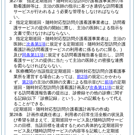
第27条
指定定期巡回・随時対応型訪問介護看護事業所の常
勤看護師等は、主治の医師の指示に基づき適切な訪問看護
サービスが行われるよう必要な管理をしなければならな
い。
2
指定定期巡回・随時対応型訪問介護看護事業者は、訪問看
護サービスの提供の開始に際し、主治の医師による指示を
文書で受けなければならない。
3
指定定期巡回・随時対応型訪問介護看護事業者は、主治の
医師に
次条第1項
に規定する定期巡回・随時対応型訪問介護
看護計画
(訪問看護サービスの利用者に係るものに限る。)
及び
同条第11項
に規定する訪問看護報告書を提出し、訪問
看護サービスの提供に当たって主治の医師との密接な連携
を図らなければならない。
4
医療機関が当該指定定期巡回・随時対応型訪問介護看護事
業所を運営する場合にあっては、
前2項
の規定にかかわら
ず、
第2項
の主治の医師の文書による指示並びに
前項
の定期
巡回・随時対応型訪問介護看護計画及び
次条第11項
に規定
する訪問看護報告書の提出は、診療録その他の診療に関す
る記録
(以下「診療記録」という。)
への記載をもって代え
ることができる。
(定期巡回・随時対応型訪問介護看護計画等の作成)
第28条
計画作成責任者は、利用者の日常生活全般の状況及
び希望を踏まえて、定期巡回サービス及び随時訪問サービ
スの目標、当該目標を達成するための具体的な定期巡回サ
ービス及び随時訪問サービスの内容等を記載した定期巡