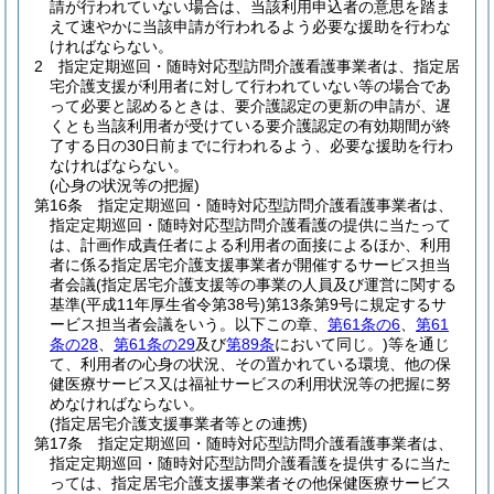
請が行われていない場合は、当該利用申込者の意思を踏ま
えて速やかに当該申請が行われるよう必要な援助を行わな
ければならない。
2
指定定期巡回・随時対応型訪問介護看護事業者は、指定居
宅介護支援が利用者に対して行われていない等の場合であ
って必要と認めるときは、要介護認定の更新の申請が、遅
くとも当該利用者が受けている要介護認定の有効期間が終
了する日の30日前までに行われるよう、必要な援助を行わ
なければならない。
(心身の状況等の把握)
第16条
指定定期巡回・随時対応型訪問介護看護事業者は、
指定定期巡回・随時対応型訪問介護看護の提供に当たって
は、計画作成責任者による利用者の面接によるほか、利用
者に係る指定居宅介護支援事業者が開催するサービス担当
者会議
(指定居宅介護支援等の事業の人員及び運営に関する
基準
(平成11年厚生省令第38号)
第13条第9号に規定するサ
ービス担当者会議をいう。以下この章、
第61条の6
、
第61
条の28
、
第61条の29
及び
第89条
において同じ。)
等を通じ
て、利用者の心身の状況、その置かれている環境、他の保
健医療サービス又は福祉サービスの利用状況等の把握に努
めなければならない。
(指定居宅介護支援事業者等との連携)
第17条
指定定期巡回・随時対応型訪問介護看護事業者は、
指定定期巡回・随時対応型訪問介護看護を提供するに当た
っては、指定居宅介護支援事業者その他保健医療サービス