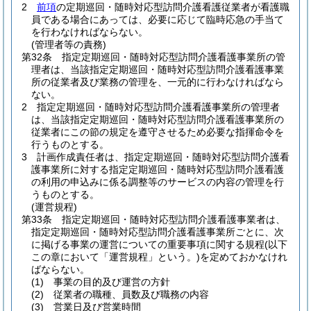
2
前項
の定期巡回・随時対応型訪問介護看護従業者が看護職
員である場合にあっては、必要に応じて臨時応急の手当て
を行わなければならない。
(管理者等の責務)
第32条
指定定期巡回・随時対応型訪問介護看護事業所の管
理者は、当該指定定期巡回・随時対応型訪問介護看護事業
所の従業者及び業務の管理を、一元的に行わなければなら
ない。
2
指定定期巡回・随時対応型訪問介護看護事業所の管理者
は、当該指定定期巡回・随時対応型訪問介護看護事業所の
従業者にこの節の規定を遵守させるため必要な指揮命令を
行うものとする。
3
計画作成責任者は、指定定期巡回・随時対応型訪問介護看
護事業所に対する指定定期巡回・随時対応型訪問介護看護
の利用の申込みに係る調整等のサービスの内容の管理を行
うものとする。
(運営規程)
第33条
指定定期巡回・随時対応型訪問介護看護事業者は、
指定定期巡回・随時対応型訪問介護看護事業所ごとに、次
に掲げる事業の運営についての重要事項に関する規程
(以下
この章において「運営規程」という。)
を定めておかなけれ
ばならない。
(1)
事業の目的及び運営の方針
(2)
従業者の職種、員数及び職務の内容
(3)
営業日及び営業時間