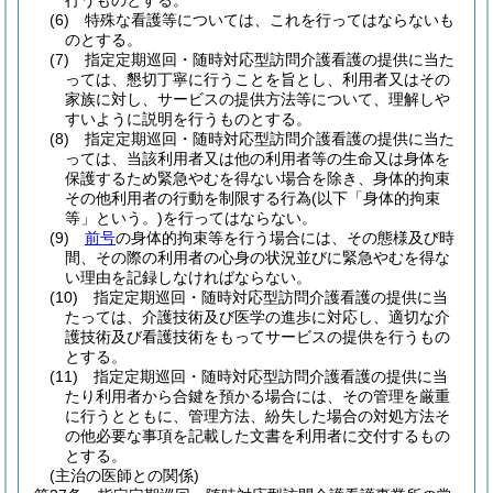
行うものとする。
(6)
特殊な看護等については、これを行ってはならないも
のとする。
(7)
指定定期巡回・随時対応型訪問介護看護の提供に当た
っては、懇切丁寧に行うことを旨とし、利用者又はその
家族に対し、サービスの提供方法等について、理解しや
すいように説明を行うものとする。
(8)
指定定期巡回・随時対応型訪問介護看護の提供に当た
っては、当該利用者又は他の利用者等の生命又は身体を
保護するため緊急やむを得ない場合を除き、身体的拘束
その他利用者の行動を制限する行為
(以下「身体的拘束
等」という。)
を行ってはならない。
(9)
前号
の身体的拘束等を行う場合には、その態様及び時
間、その際の利用者の心身の状況並びに緊急やむを得な
い理由を記録しなければならない。
(10)
指定定期巡回・随時対応型訪問介護看護の提供に当
たっては、介護技術及び医学の進歩に対応し、適切な介
護技術及び看護技術をもってサービスの提供を行うもの
とする。
(11)
指定定期巡回・随時対応型訪問介護看護の提供に当
たり利用者から合鍵を預かる場合には、その管理を厳重
に行うとともに、管理方法、紛失した場合の対処方法そ
の他必要な事項を記載した文書を利用者に交付するもの
とする。
(主治の医師との関係)