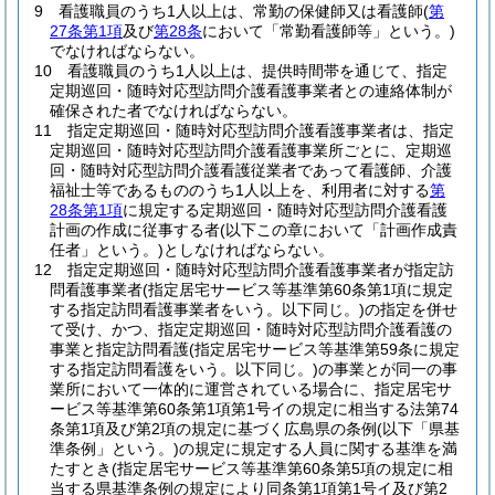
9
看護職員のうち1人以上は、常勤の保健師又は看護師
(
第
27条第1項
及び
第28条
において「常勤看護師等」という。)
でなければならない。
10
看護職員のうち1人以上は、提供時間帯を通じて、指定
定期巡回・随時対応型訪問介護看護事業者との連絡体制が
確保された者でなければならない。
11
指定定期巡回・随時対応型訪問介護看護事業者は、指定
定期巡回・随時対応型訪問介護看護事業所ごとに、定期巡
回・随時対応型訪問介護看護従業者であって看護師、介護
福祉士等であるもののうち1人以上を、利用者に対する
第
28条第1項
に規定する定期巡回・随時対応型訪問介護看護
計画の作成に従事する者
(以下この章において「計画作成責
任者」という。)
としなければならない。
12
指定定期巡回・随時対応型訪問介護看護事業者が指定訪
問看護事業者
(指定居宅サービス等基準第60条第1項に規定
する指定訪問看護事業者をいう。以下同じ。)
の指定を併せ
て受け、かつ、指定定期巡回・随時対応型訪問介護看護の
事業と指定訪問看護
(指定居宅サービス等基準第59条に規定
する指定訪問看護をいう。以下同じ。)
の事業とが同一の事
業所において一体的に運営されている場合に、指定居宅サ
ービス等基準第60条第1項第1号イの規定に相当する法第74
条第1項及び第2項の規定に基づく広島県の条例
(以下「県基
準条例」という。)
の規定に規定する人員に関する基準を満
たすとき
(指定居宅サービス等基準第60条第5項の規定に相
当する県基準条例の規定により同条第1項第1号イ及び第2