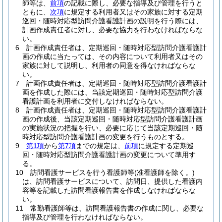
師等は、
前項
の記載に際し、必要な指導及び管理を行うと
ともに、
次項
に規定する利用者又はその家族に対する定期
巡回・随時対応型訪問介護看護計画の説明を行う際には、
計画作成責任者に対し、必要な協力を行わなければならな
い。
6
計画作成責任者は、定期巡回・随時対応型訪問介護看護計
画の作成に当たっては、その内容について利用者又はその
家族に対して説明し、利用者の同意を得なければならな
い。
7
計画作成責任者は、定期巡回・随時対応型訪問介護看護計
画を作成した際には、当該定期巡回・随時対応型訪問介護
看護計画を利用者に交付しなければならない。
8
計画作成責任者は、定期巡回・随時対応型訪問介護看護計
画の作成後、当該定期巡回・随時対応型訪問介護看護計画
の実施状況の把握を行い、必要に応じて当該定期巡回・随
時対応型訪問介護看護計画の変更を行うものとする。
9
第1項
から
第7項
までの規定は、
前項
に規定する定期巡
回・随時対応型訪問介護看護計画の変更について準用す
る。
10
訪問看護サービスを行う看護師等
(准看護師を除く。)
は、訪問看護サービスについて、訪問日、提供した看護内
容等を記載した訪問看護報告書を作成しなければならな
い。
11
常勤看護師等は、訪問看護報告書の作成に関し、必要な
指導及び管理を行わなければならない。