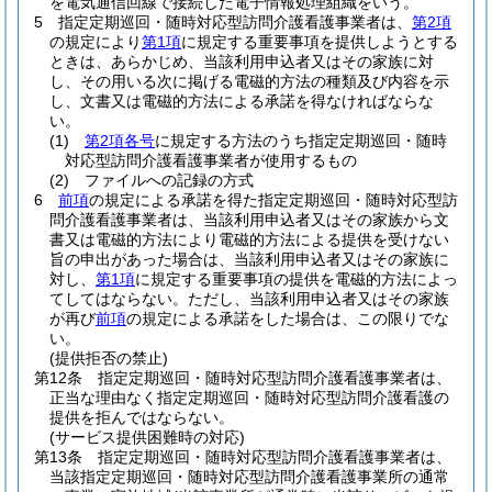
を電気通信回線で接続した電子情報処理組織をいう。
5
指定定期巡回・随時対応型訪問介護看護事業者は、
第2項
の規定により
第1項
に規定する重要事項を提供しようとする
ときは、あらかじめ、当該利用申込者又はその家族に対
し、その用いる次に掲げる電磁的方法の種類及び内容を示
し、文書又は電磁的方法による承諾を得なければならな
い。
(1)
第2項各号
に規定する方法のうち指定定期巡回・随時
対応型訪問介護看護事業者が使用するもの
(2)
ファイルへの記録の方式
6
前項
の規定による承諾を得た指定定期巡回・随時対応型訪
問介護看護事業者は、当該利用申込者又はその家族から文
書又は電磁的方法により電磁的方法による提供を受けない
旨の申出があった場合は、当該利用申込者又はその家族に
対し、
第1項
に規定する重要事項の提供を電磁的方法によっ
てしてはならない。
ただし、当該利用申込者又はその家族
が再び
前項
の規定による承諾をした場合は、この限りでな
い。
(提供拒否の禁止)
第12条
指定定期巡回・随時対応型訪問介護看護事業者は、
正当な理由なく指定定期巡回・随時対応型訪問介護看護の
提供を拒んではならない。
(サービス提供困難時の対応)
第13条
指定定期巡回・随時対応型訪問介護看護事業者は、
当該指定定期巡回・随時対応型訪問介護看護事業所の通常