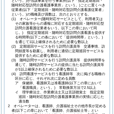
という。)
が当該事業を行う事業所
(以下「指定定期巡回・
随時対応型訪問介護看護事業所」という。)
ごとに置くべき
従業者
(以下「定期巡回・随時対応型訪問介護看護従業者」
という。)
の職種及び員数は、次のとおりとする。
(1)
オペレーター
(随時対応サービスとして、利用者又は
その家族等からの通報に対応する定期巡回・随時対応型
訪問介護看護従業者をいう。以下この章において同
じ。)
指定定期巡回・随時対応型訪問介護看護を提供す
る時間帯
(以下この条において「提供時間帯」という。)
を通じて1以上確保されるために必要な数以上
(2)
定期巡回サービスを行う訪問介護員等 交通事情、訪
問頻度等を勘案し、利用者に適切に定期巡回サービスを
提供するために必要な数以上
(3)
随時訪問サービスを行う訪問介護員等 提供時間帯を
通じて、随時訪問サービスの提供に当たる訪問介護員等
が1以上確保されるために必要な数以上
(4)
訪問看護サービスを行う看護師等 次に掲げる職種の
区分に応じ、それぞれ次に定める員数
ア
保健師、看護師又は准看護師
(以下この章において
「看護職員」という。)
常勤換算方法で2.5以上
イ
理学療法士、作業療法士又は言語聴覚士 指定定期
巡回・随時対応型訪問介護看護事業所の実情に応じた
適当数
2
オペレーターは、看護師、介護福祉士その他市長が定める
者
(以下この章において「看護師、介護福祉士等」とい