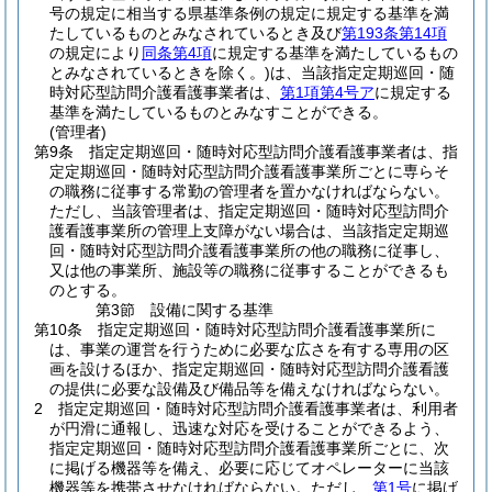
号の規定に相当する県基準条例の規定に規定する基準を満
たしているものとみなされているとき及び
第193条第14項
の規定により
同条第4項
に規定する基準を満たしているもの
とみなされているときを除く。)
は、当該指定定期巡回・随
時対応型訪問介護看護事業者は、
第1項第4号ア
に規定する
基準を満たしているものとみなすことができる。
(管理者)
第9条
指定定期巡回・随時対応型訪問介護看護事業者は、指
定定期巡回・随時対応型訪問介護看護事業所ごとに専らそ
の職務に従事する常勤の管理者を置かなければならない。
ただし、当該管理者は、指定定期巡回・随時対応型訪問介
護看護事業所の管理上支障がない場合は、当該指定定期巡
回・随時対応型訪問介護看護事業所の他の職務に従事し、
又は他の事業所、施設等の職務に従事することができるも
のとする。
第3節
設備に関する基準
第10条
指定定期巡回・随時対応型訪問介護看護事業所に
は、事業の運営を行うために必要な広さを有する専用の区
画を設けるほか、指定定期巡回・随時対応型訪問介護看護
の提供に必要な設備及び備品等を備えなければならない。
2
指定定期巡回・随時対応型訪問介護看護事業者は、利用者
が円滑に通報し、迅速な対応を受けることができるよう、
指定定期巡回・随時対応型訪問介護看護事業所ごとに、次
に掲げる機器等を備え、必要に応じてオペレーターに当該
機器等を携帯させなければならない。
ただし、
第1号
に掲げ