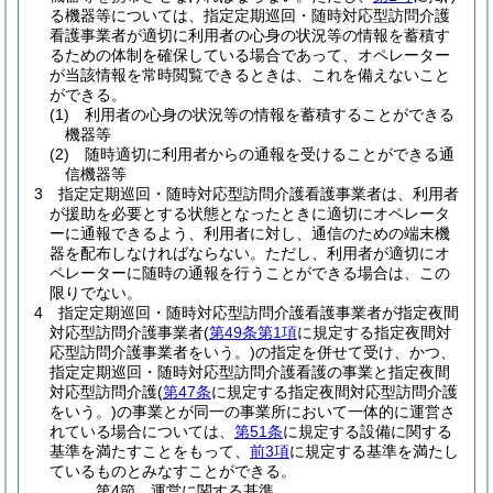
る機器等については、指定定期巡回・随時対応型訪問介護
看護事業者が適切に利用者の心身の状況等の情報を蓄積す
るための体制を確保している場合であって、オペレーター
が当該情報を常時閲覧できるときは、これを備えないこと
ができる。
(1)
利用者の心身の状況等の情報を蓄積することができる
機器等
(2)
随時適切に利用者からの通報を受けることができる通
信機器等
3
指定定期巡回・随時対応型訪問介護看護事業者は、利用者
が援助を必要とする状態となったときに適切にオペレータ
ーに通報できるよう、利用者に対し、通信のための端末機
器を配布しなければならない。
ただし、利用者が適切にオ
ペレーターに随時の通報を行うことができる場合は、この
限りでない。
4
指定定期巡回・随時対応型訪問介護看護事業者が指定夜間
対応型訪問介護事業者
(
第49条第1項
に規定する指定夜間対
応型訪問介護事業者をいう。)
の指定を併せて受け、かつ、
指定定期巡回・随時対応型訪問介護看護の事業と指定夜間
対応型訪問介護
(
第47条
に規定する指定夜間対応型訪問介護
をいう。)
の事業とが同一の事業所において一体的に運営さ
れている場合については、
第51条
に規定する設備に関する
基準を満たすことをもって、
前3項
に規定する基準を満たし
ているものとみなすことができる。
第4節
運営に関する基準