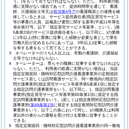
う。)
をもって充てなければならない。
ただし、利用者の処
遇に支障がない場合であって、提供時間帯を通じて、看護
師、介護福祉士等又は
前項第4号ア
の看護職員との連携を確
保しているときは、サービス提供責任者
(指定居宅サービス
等の事業の人員、設備及び運営に関する基準
(平成11年厚生
省令第37号。以下「指定居宅サービス等基準」という。)
第
5条第2項のサービス提供責任者をいう。以下同じ。)
の業務
に1年以上
(特に業務に従事した経験が必要な者として厚生
労働大臣が定めるものにあっては、3年以上)
従事した経験
を有する者をもって充てることができる。
3
オペレーターのうち1人以上は、常勤の看護師、介護福祉
士等でなければならない。
4
オペレーターは、専らその職務に従事する者でなければな
らない。
ただし、利用者の処遇に支障がない場合は、当該
指定定期巡回・随時対応型訪問介護看護事業所の定期巡回
サービス若しくは訪問看護サービス、同一敷地内の指定訪
問介護事業所
(指定居宅サービス等基準第5条第1項に規定す
る指定訪問介護事業所をいう。以下同じ。)
、指定訪問看護
事業所
(指定居宅サービス等基準第60条第1項に規定する指
定訪問看護事業所をいう。)
若しくは指定夜間対応型訪問介
護事業所
(
第49条第1項
に規定する指定夜間対応型訪問介護
事業所をいう。以下この条において同じ。)
の職務又は利用
者以外の者からの通報を受け付ける業務に従事することが
できる。
5
指定定期巡回・随時対応型訪問介護看護事業所の同一敷地