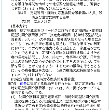
る介護保険等関連情報その他必要な情報を活用し、適切か
つ有効に行うよう努めなければならない。
第4章
定期巡回・随時対応型訪問介護看護の人員、設
備及び運営に関する基準
第1節
基本方針等
(基本方針)
第6条
指定地域密着型サービスに該当する定期巡回・随時対
応型訪問介護看護
(以下「指定定期巡回・随時対応型訪問介
護看護」という。)
の事業は、要介護状態となった場合にお
いても、その利用者が尊厳を保持し、可能な限りその居宅
において、その有する能力に応じ自立した日常生活を営む
ことができるよう、定期的な巡回又は随時通報によりその
者の居宅を訪問し、入浴、排せつ、食事等の介護、日常生
活上の緊急時の対応その他の安心してその居宅において生
活を送ることができるようにするための援助を行うととも
に、その療養生活を支援し、心身の機能の維持回復を目指
すものでなければならない。
(指定定期巡回・随時対応型訪問介護看護)
第7条
前条
に規定する援助等を行うため、指定定期巡回・随
時対応型訪問介護看護においては、次に掲げるサービスを
提供するものとする。
(1)
訪問介護員等
(指定定期巡回・随時対応型訪問介護看
護の提供に当たる介護福祉士又は法第8条第2項に規定す
る政令で定める者
(介護保険法施行規則
(平成11年厚生省