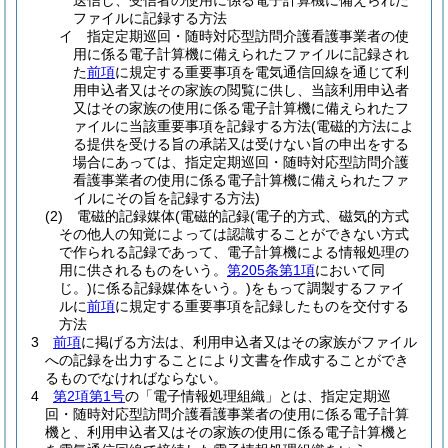
送信し、受信者の使用に係る電子計算機に備えられた
ファイルに記録する方法
イ
指定定期巡回・随時対応型訪問介護看護事業者の使
用に係る電子計算機に備えられたファイルに記録され
た
前項
に規定する重要事項を電気通信回線を通じて利
用申込者又はその家族の閲覧に供し、当該利用申込者
又はその家族の使用に係る電子計算機に備えられたフ
ァイルに当該重要事項を記録する方法
(電磁的方法によ
る提供を受ける旨の承諾又は受けない旨の申出をする
場合にあっては、指定定期巡回・随時対応型訪問介護
看護事業者の使用に係る電子計算機に備えられたファ
イルにその旨を記録する方法)
(2)
電磁的記録媒体
(電磁的記録
(電子的方式、磁気的方式
その他人の知覚によっては認識することができない方式
で作られる記録であって、電子計算機による情報処理の
用に供されるものをいう。
第205条第1項
において同
じ。)
に係る記録媒体をいう。)
をもって調製するファイ
ルに
前項
に規定する重要事項を記録したものを交付する
方法
3
前項
に掲げる方法は、利用申込者又はその家族がファイル
への記録を出力することにより文書を作成することができ
るものでなければならない。
4
第2項第1号
の「電子情報処理組織」とは、指定定期巡
回・随時対応型訪問介護看護事業者の使用に係る電子計算
機と、利用申込者又はその家族の使用に係る電子計算機と