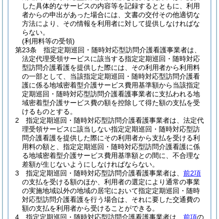
した具体的なサービスの内容等を記録するとともに、利用
者からの申出があった場合には、文書の交付その他適切な
方法により、その情報を利用者に対して提供しなければな
らない。
(利用料等の受領)
第23条
指定定期巡回・随時対応型訪問介護看護事業者は、
法定代理受領サービスに該当する指定定期巡回・随時対応
型訪問介護看護を提供した際には、その利用者から利用料
の一部として、当該指定定期巡回・随時対応型訪問介護看
護に係る地域密着型介護サービス費用基準額から当該指定
定期巡回・随時対応型訪問介護看護事業者に支払われる地
域密着型介護サービス費の額を控除して得た額の支払を受
けるものとする。
2
指定定期巡回・随時対応型訪問介護看護事業者は、法定代
理受領サービスに該当しない指定定期巡回・随時対応型訪
問介護看護を提供した際にその利用者から支払を受ける利
用料の額と、指定定期巡回・随時対応型訪問介護看護に係
る地域密着型介護サービス費用基準額との間に、不合理な
差額が生じないようにしなければならない。
3
指定定期巡回・随時対応型訪問介護看護事業者は、
前2項
の支払を受ける額のほか、利用者の選定により通常の事業
の実施地域以外の地域の居宅において指定定期巡回・随時
対応型訪問介護看護を行う場合は、それに要した交通費の
額の支払を利用者から受けることができる。
4
指定定期巡回・随時対応型訪問介護看護事業者は、
前項
の