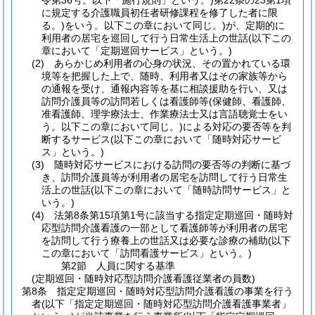
令第36号。以下「施行規則」という。)
第22条の23第1項
に規定する介護職員初任者研修課程を修了した者に限
る。)
をいう。以下この章において同じ。)
が、定期的に
利用者の居宅を巡回して行う日常生活上の世話
(以下この
章において「定期巡回サービス」という。)
(2)
あらかじめ利用者の心身の状況、その置かれている環
境等を把握した上で、随時、利用者又はその家族等から
の通報を受け、通報内容等を基に相談援助を行い、又は
訪問介護員等の訪問若しくは看護師等
(保健師、看護師、
准看護師、理学療法士、作業療法士又は言語聴覚士をい
う。以下この章において同じ。)
による対応の要否等を判
断するサービス
(以下この章において「随時対応サービ
ス」という。)
(3)
随時対応サービスにおける訪問の要否等の判断に基づ
き、訪問介護員等が利用者の居宅を訪問して行う日常生
活上の世話
(以下この章において「随時訪問サービス」と
いう。)
(4)
法第8条第15項第1号に該当する指定定期巡回・随時対
応型訪問介護看護の一部として看護師等が利用者の居宅
を訪問して行う療養上の世話又は必要な診療の補助
(以下
この章において「訪問看護サービス」という。)
第2節
人員に関する基準
(定期巡回・随時対応型訪問介護看護従業者の員数)
第8条
指定定期巡回・随時対応型訪問介護看護の事業を行う
者
(以下「指定定期巡回・随時対応型訪問介護看護事業者」