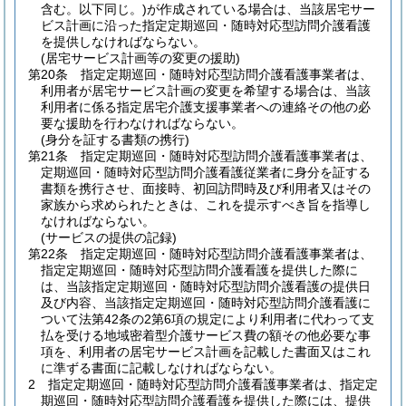
含む。以下同じ。)
が作成されている場合は、当該居宅サー
ビス計画に沿った指定定期巡回・随時対応型訪問介護看護
を提供しなければならない。
(居宅サービス計画等の変更の援助)
第20条
指定定期巡回・随時対応型訪問介護看護事業者は、
利用者が居宅サービス計画の変更を希望する場合は、当該
利用者に係る指定居宅介護支援事業者への連絡その他の必
要な援助を行わなければならない。
(身分を証する書類の携行)
第21条
指定定期巡回・随時対応型訪問介護看護事業者は、
定期巡回・随時対応型訪問介護看護従業者に身分を証する
書類を携行させ、面接時、初回訪問時及び利用者又はその
家族から求められたときは、これを提示すべき旨を指導し
なければならない。
(サービスの提供の記録)
第22条
指定定期巡回・随時対応型訪問介護看護事業者は、
指定定期巡回・随時対応型訪問介護看護を提供した際に
は、当該指定定期巡回・随時対応型訪問介護看護の提供日
及び内容、当該指定定期巡回・随時対応型訪問介護看護に
ついて法第42条の2第6項の規定により利用者に代わって支
払を受ける地域密着型介護サービス費の額その他必要な事
項を、利用者の居宅サービス計画を記載した書面又はこれ
に準ずる書面に記載しなければならない。
2
指定定期巡回・随時対応型訪問介護看護事業者は、指定定
期巡回・随時対応型訪問介護看護を提供した際には、提供