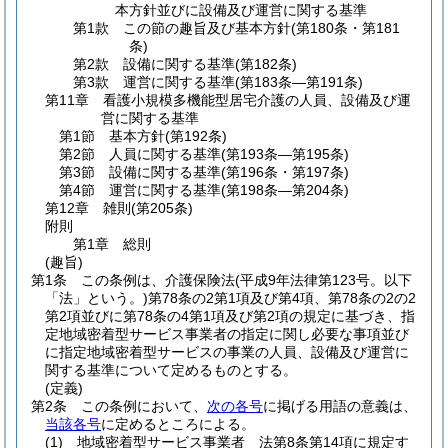
本方針並びに設備及び運営に関する基準
第1款
この節の趣旨及び基本方針
(第180条・第181
条)
第2款
設備に関する基準
(第182条)
第3款
運営に関する基準
(第183条―第191条)
第11章
看護小規模多機能型居宅介護の人員、設備及び運
営に関する基準
第1節
基本方針
(第192条)
第2節
人員に関する基準
(第193条―第195条)
第3節
設備に関する基準
(第196条・第197条)
第4節
運営に関する基準
(第198条―第204条)
第12章
雑則
(第205条)
附則
第1章
総則
(趣旨)
第1条
この条例は、介護保険法
(平成9年法律第123号。以下
「法」という。)
第78条の2第1項及び第4項、第78条の2の2
第2項並びに第78条の4第1項及び第2項の規定に基づき、指
定地域密着型サービス事業者の指定に関し必要な事項並び
に指定地域密着型サービスの事業の人員、設備及び運営に
関する基準について定めるものとする。
(定義)
第2条
この条例において、
次の各号
に掲げる用語の意義は、
当該各号
に定めるところによる。
(1)
地域密着型サービス事業者 法第8条第14項に規定す