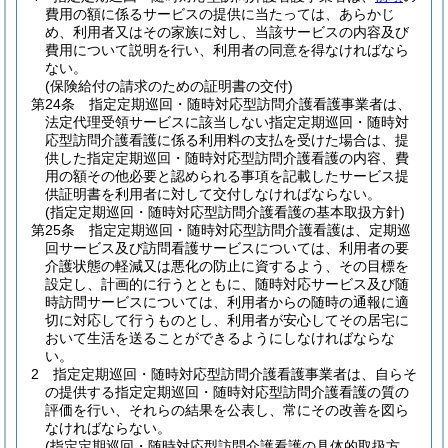
費用の額に係るサービスの提供に当たっては、あらかじ
め、利用者又はその家族に対し、当該サービスの内容及び
費用について説明を行い、利用者の同意を得なければなら
ない。
(保険給付の請求のための証明書の交付)
第24条
指定定期巡回・随時対応型訪問介護看護事業者は、
法定代理受領サービスに該当しない指定定期巡回・随時対
応型訪問介護看護に係る利用料の支払を受けた場合は、提
供した指定定期巡回・随時対応型訪問介護看護の内容、費
用の額その他必要と認められる事項を記載したサービス提
供証明書を利用者に対して交付しなければならない。
(指定定期巡回・随時対応型訪問介護看護の基本取扱方針)
第25条
指定定期巡回・随時対応型訪問介護看護は、定期巡
回サービス及び訪問看護サービスについては、利用者の要
介護状態の軽減又は悪化の防止に資するよう、その目標を
設定し、計画的に行うとともに、随時対応サービス及び随
時訪問サービスについては、利用者からの随時の通報に適
切に対応して行うものとし、利用者が安心してその居宅に
おいて生活を送ることができるようにしなければならな
い。
2
指定定期巡回・随時対応型訪問介護看護事業者は、自らそ
の提供する指定定期巡回・随時対応型訪問介護看護の質の
評価を行い、それらの結果を公表し、常にその改善を図ら
なければならない。
(指定定期巡回・随時対応型訪問介護看護の具体的取扱方