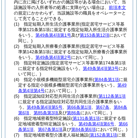
内に次に掲げるいずれかの施設等がある場合において、当
該施設等の入所者等の処遇に支障がない場合は、
前項本文
の規定にかかわらず、当該施設等の職員をオペレーターと
して充てることができる。
(1)
指定短期入所生活介護事業所
(指定居宅サービス等基
準第121条第1項に規定する指定短期入所生活介護事業所
をいう。
第49条第4項第1号
及び
第153条第12項
において
同じ。)
(2)
指定短期入所療養介護事業所
(指定居宅サービス等基
準第142条第1項に規定する指定短期入所療養介護事業所
をいう。
第49条第4項第2号
において同じ。)
(3)
指定特定施設
(指定居宅サービス等基準第174条第1項
に規定する指定特定施設をいう。
第49条第4項第3号
にお
いて同じ。)
(4)
指定小規模多機能型居宅介護事業所
(
第84条第1項
に規
定する指定小規模多機能型居宅介護事業所をいう。
第49
条第4項第4号
において同じ。)
(5)
指定認知症対応型共同生活介護事業所
(
第112条第1項
に規定する指定認知症対応型共同生活介護事業所をい
う。
第49条第4項第5号
、
第66条第1項
、
第67条
、
第84条
第6項
、
第85条第3項
及び
第86条
において同じ。)
(6)
指定地域密着型特定施設
(
第131条第1項
に規定する指
定地域密着型特定施設をいう。
第49条第4項第6号
、
第66
条第1項
、
第67条第1項
及び
第84条第6項
において同じ。)
(7)
指定地域密着型介護老人福祉施設
(
第152条第1項
に規