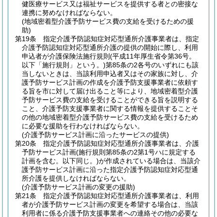
健医療サービス又は福祉サービスを提供する者との密接な
連携に努めなければならない。
(地域密着型介護予防サービス費の支給を受けるための援
助)
第19条
指定介護予防認知症対応型通所介護事業者は、指定
介護予防認知症対応型通所介護の提供の開始に際し、利用
申込者が介護保険法施行規則
(平成11年厚生省令第36号。
以下「施行規則」という。)
第85条の2各号のいずれにも該
当しないときは、当該利用申込者又はその家族に対し、介
護予防サービス計画の作成を介護予防支援事業者に依頼す
る旨を市に対して届け出ること等により、地域密着型介護
予防サービス費の支給を受けることができる旨を説明する
こと、介護予防支援事業者に関する情報を提供することそ
の他の地域密着型介護予防サービス費の支給を受けるため
に必要な援助を行わなければならない。
(介護予防サービス計画に沿ったサービスの提供)
第20条
指定介護予防認知症対応型通所介護事業者は、介護
予防サービス計画
(施行規則第85条の2第1号ハに規定する
計画を含む。以下同じ。)
が作成されている場合は、当該介
護予防サービス計画に沿った指定介護予防認知症対応型通
所介護を提供しなければならない。
(介護予防サービス計画の変更の援助)
第21条
指定介護予防認知症対応型通所介護事業者は、利用
者が介護予防サービス計画の変更を希望する場合は、当該
利用者に係る介護予防支援事業者への連絡その他の必要な