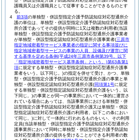
型・併設型指定介護予防認知症対応型通所介護の単位の看
護職員又は介護職員として従事することができるものとす
る。
4
前3項
の単独型・併設型指定介護予防認知症対応型通所介
護の単位は、単独型・併設型指定介護予防認知症対応型通
所介護であってその提供が同時に1又は複数の利用者
(当該
単独型・併設型指定介護予防認知症対応型通所介護事業者
が単独型・併設型指定認知症対応型通所介護事業者
(
三原市
指定地域密着型サービス事業者の指定に関する事項並びに
指定地域密着型サービスの事業の人員、設備及び運営に関
する基準を定める条例
(平成24年三原市条例第39号。以下
「指定地域密着型サービス基準条例」という。)
第63条第1
項
に規定する単独型・併設型指定認知症対応型通所介護事
業者をいう。以下同じ。)
の指定を併せて受け、かつ、単独
型・併設型指定介護予防認知症対応型通所介護の事業と単
独型・併設型指定認知症対応型通所介護
(
同項第1号
に規定
する単独型・併設型指定認知症対応型通所介護をいう。以
下同じ。)
の事業とが同一の事業所において一体的に運営さ
れている場合にあっては、当該事業所における単独型・併
設型指定介護予防認知症対応型通所介護又は単独型・併設
型指定認知症対応型通所介護の利用者。以下この条におい
て同じ。)
に対して一体的に行われるものをいい、その利用
定員
(当該単独型・併設型指定介護予防認知症対応型通所介
護事業所において同時に単独型・併設型指定介護予防認知
症対応型通所介護の提供を受けることができる利用者の数