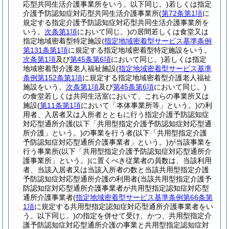
応型共同生活介護事業所をいう。以下同じ。)
若しくは指定
介護予防認知症対応型共同生活介護事業所
(
第72条第1項
に
規定する指定介護予防認知症対応型共同生活介護事業所を
いう。
次条第1項
において同じ。)
の居間若しくは食堂又は
指定地域密着型特定施設
(
指定地域密着型サービス基準条例
第131条第1項
に規定する指定地域密着型特定施設をいう。
次条第1項
及び
第45条第6項
において同じ。)
若しくは指定
地域密着型介護老人福祉施設
(
指定地域密着型サービス基準
条例第152条第1項
に規定する指定地域密着型介護老人福祉
施設をいう。
次条第1項
及び
第45条第6項
において同じ。)
の食堂若しくは共同生活室において、これらの事業所又は
施設
(
第11条第1項
において「本体事業所等」という。)
の利
用者、入居者又は入所者とともに行う指定介護予防認知症
対応型通所介護
(以下「共用型指定介護予防認知症対応型通
所介護」という。)
の事業を行う者
(以下「共用型指定介護
予防認知症対応型通所介護事業者」という。)
が当該事業を
行う事業所
(以下「共用型指定介護予防認知症対応型通所介
護事業所」という。)
に置くべき従業者の員数は、当該利用
者、当該入居者又は当該入所者の数と当該共用型指定介護
予防認知症対応型通所介護の利用者
(当該共用型指定介護予
防認知症対応型通所介護事業者が共用型指定認知症対応型
通所介護事業者
(
指定地域密着型サービス基準条例第66条第
1項
に規定する共用型指定認知症対応型通所介護事業者をい
う。以下同じ。)
の指定を併せて受け、かつ、共用型指定介
護予防認知症対応型通所介護の事業と共用型指定認知症対