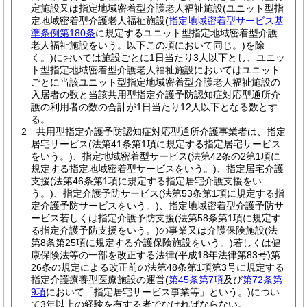
定施設又は指定地域密着型介護老人福祉施設
(ユニット型指
定地域密着型介護老人福祉施設
(
指定地域密着型サービス基
準条例第180条
に規定するユニット型指定地域密着型介護
老人福祉施設をいう。以下この項において同じ。)
を除
く。)
においては施設ごとに1日当たり3人以下とし、ユニッ
ト型指定地域密着型介護老人福祉施設においてはユニット
ごとに当該ユニット型指定地域密着型介護老人福祉施設の
入居者の数と当該共用型指定介護予防認知症対応型通所介
護の利用者の数の合計が1日当たり12人以下となる数とす
る。
2
共用型指定介護予防認知症対応型通所介護事業者は、指定
居宅サービス
(法第41条第1項に規定する指定居宅サービス
をいう。)
、指定地域密着型サービス
(法第42条の2第1項に
規定する指定地域密着型サービスをいう。)
、指定居宅介護
支援
(法第46条第1項に規定する指定居宅介護支援をい
う。)
、指定介護予防サービス
(法第53条第1項に規定する指
定介護予防サービスをいう。)
、指定地域密着型介護予防サ
ービス若しくは指定介護予防支援
(法第58条第1項に規定す
る指定介護予防支援をいう。)
の事業又は介護保険施設
(法
第8条第25項に規定する介護保険施設をいう。)
若しくは健
康保険法等の一部を改正する法律
(平成18年法律第83号)
第
26条の規定による改正前の法第48条第1項第3号に規定する
指定介護療養型医療施設の運営
(
第45条第7項
及び
第72条第
9項
において「指定居宅サービス事業等」という。)
につい
て3年以上の経験を有する者でなければならない。