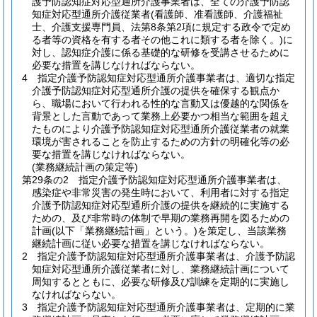
護予防認知症対応型通所介護事業者は、全ての介護予防認
知症対応型通所介護従業者
(看護師、准看護師、介護福祉
士、介護支援専門員、法第8条第2項に規定する政令で定め
る者等の資格を有する者その他これに類する者を除く。)
に
対し、認知症介護に係る基礎的な研修を受講させるために
必要な措置を講じなければならない。
4
指定介護予防認知症対応型通所介護事業者は、適切な指定
介護予防認知症対応型通所介護の提供を確保する観点か
ら、職場において行われる性的な言動又は優越的な関係を
背景とした言動であって業務上必要かつ相当な範囲を超え
たものにより介護予防認知症対応型通所介護従業者の就業
環境が害されることを防止するための方針の明確化等の必
要な措置を講じなければならない。
(業務継続計画の策定等)
第29条の2
指定介護予防認知症対応型通所介護事業者は、
感染症や非常災害の発生時において、利用者に対する指定
介護予防認知症対応型通所介護の提供を継続的に実施する
ための、及び非常時の体制で早期の業務再開を図るための
計画
(以下「業務継続計画」という。)
を策定し、当該業務
継続計画に従い必要な措置を講じなければならない。
2
指定介護予防認知症対応型通所介護事業者は、介護予防認
知症対応型通所介護従業者に対し、業務継続計画について
周知するとともに、必要な研修及び訓練を定期的に実施し
なければならない。
3
指定介護予防認知症対応型通所介護事業者は、定期的に業