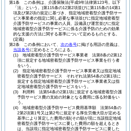
第1条
この条例は、介護保険法
(平成9年法律第123号。以下
「法」という。)
第115条の12第2項並びに第115条の14第1
項及び第2項の規定に基づき、指定地域密着型介護予防サー
ビス事業者の指定に関し必要な事項並びに指定地域密着型
介護予防サービスの事業の人員、設備及び運営並びに指定
地域密着型介護予防サービスに係る介護予防のための効果
的な支援の方法に関する基準について定めるものとする。
(定義)
第2条
この条例において、
次の各号
に掲げる用語の意義は、
当該各号
に定めるところによる。
(1)
地域密着型介護予防サービス事業者 法第8条の2第12
項に規定する地域密着型介護予防サービス事業を行う者
をいう。
(2)
指定地域密着型介護予防サービス事業者又は指定地域
密着型介護予防サービス それぞれ法第54条の2第1項に
規定する指定地域密着型介護予防サービス事業者又は指
定地域密着型介護予防サービスをいう。
(3)
利用料 法第54条の2第1項に規定する地域密着型介護
予防サービス費の支給の対象となる費用に係る対価をい
う。
(4)
地域密着型介護予防サービス費用基準額 法第54条の
2第2項第1号又は第2号に規定する厚生労働大臣が定める
基準により算定した費用の額
(その額が現に当該指定地域
密着型介護予防サービスに要した費用の額を超えるとき
は、当該現に指定地域密着型介護予防サービスに要した