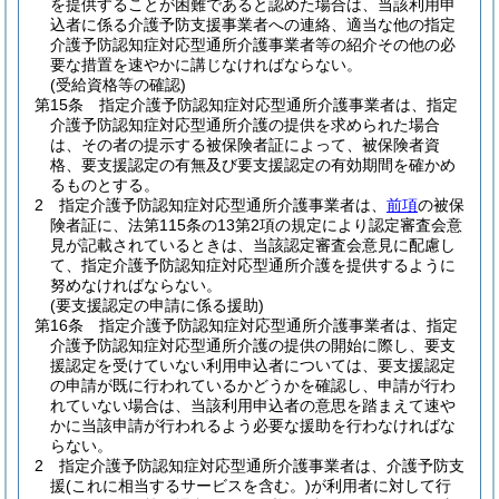
を提供することが困難であると認めた場合は、当該利用申
込者に係る介護予防支援事業者への連絡、適当な他の指定
介護予防認知症対応型通所介護事業者等の紹介その他の必
要な措置を速やかに講じなければならない。
(受給資格等の確認)
第15条
指定介護予防認知症対応型通所介護事業者は、指定
介護予防認知症対応型通所介護の提供を求められた場合
は、その者の提示する被保険者証によって、被保険者資
格、要支援認定の有無及び要支援認定の有効期間を確かめ
るものとする。
2
指定介護予防認知症対応型通所介護事業者は、
前項
の被保
険者証に、法第115条の13第2項の規定により認定審査会意
見が記載されているときは、当該認定審査会意見に配慮し
て、指定介護予防認知症対応型通所介護を提供するように
努めなければならない。
(要支援認定の申請に係る援助)
第16条
指定介護予防認知症対応型通所介護事業者は、指定
介護予防認知症対応型通所介護の提供の開始に際し、要支
援認定を受けていない利用申込者については、要支援認定
の申請が既に行われているかどうかを確認し、申請が行わ
れていない場合は、当該利用申込者の意思を踏まえて速や
かに当該申請が行われるよう必要な援助を行わなければな
らない。
2
指定介護予防認知症対応型通所介護事業者は、介護予防支
援
(これに相当するサービスを含む。)
が利用者に対して行