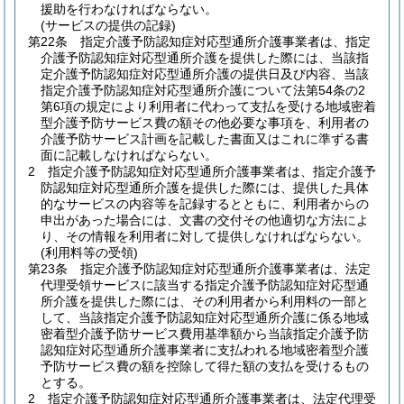
援助を行わなければならない。
(サービスの提供の記録)
第22条
指定介護予防認知症対応型通所介護事業者は、指定
介護予防認知症対応型通所介護を提供した際には、当該指
定介護予防認知症対応型通所介護の提供日及び内容、当該
指定介護予防認知症対応型通所介護について法第54条の2
第6項の規定により利用者に代わって支払を受ける地域密着
型介護予防サービス費の額その他必要な事項を、利用者の
介護予防サービス計画を記載した書面又はこれに準ずる書
面に記載しなければならない。
2
指定介護予防認知症対応型通所介護事業者は、指定介護予
防認知症対応型通所介護を提供した際には、提供した具体
的なサービスの内容等を記録するとともに、利用者からの
申出があった場合には、文書の交付その他適切な方法によ
り、その情報を利用者に対して提供しなければならない。
(利用料等の受領)
第23条
指定介護予防認知症対応型通所介護事業者は、法定
代理受領サービスに該当する指定介護予防認知症対応型通
所介護を提供した際には、その利用者から利用料の一部と
して、当該指定介護予防認知症対応型通所介護に係る地域
密着型介護予防サービス費用基準額から当該指定介護予防
認知症対応型通所介護事業者に支払われる地域密着型介護
予防サービス費の額を控除して得た額の支払を受けるもの
とする。
2
指定介護予防認知症対応型通所介護事業者は、法定代理受