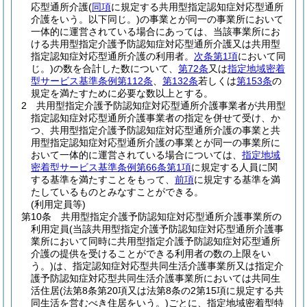
応型通所介護
(
同項
に規定する共用型指定認知症対応型通所
介護をいう。以下同じ。)
の事業とが同一の事業所において
一体的に運営されている場合にあっては、当該事業所にお
ける共用型指定介護予防認知症対応型通所介護又は共用型
指定認知症対応型通所介護の利用者。
次条第1項
において同
じ。)
の数を合計した数について、
第72条
又は
指定地域密着
型サービス基準条例第112条
、
第132条
若しくは
第153条
の
規定を満たすために必要な数以上とする。
2
共用型指定介護予防認知症対応型通所介護事業者が共用型
指定認知症対応型通所介護事業者の指定を併せて受け、か
つ、共用型指定介護予防認知症対応型通所介護の事業と共
用型指定認知症対応型通所介護の事業とが同一の事業所に
おいて一体的に運営されている場合については、
指定地域
密着型サービス基準条例第66条第1項
に規定する人員に関
する基準を満たすことをもって、
前項
に規定する基準を満
たしているものとみなすことができる。
(利用定員等)
第10条
共用型指定介護予防認知症対応型通所介護事業所の
利用定員
(当該共用型指定介護予防認知症対応型通所介護事
業所において同時に共用型指定介護予防認知症対応型通所
介護の提供を受けることができる利用者の数の上限をい
う。)
は、指定認知症対応型共同生活介護事業所又は指定介
護予防認知症対応型共同生活介護事業所においては共同生
活住居
(法第8条第20項又は法第8条の2第15項に規定する共
同生活を営むべき住居をいう。)
ごとに、指定地域密着型特