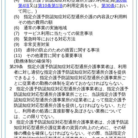
(4)
指定介護予防認知症対応型通所介護の利用定員
(
第6条
第4項
又は
第10条第1項
の利用定員をいう。
第30条
におい
て同じ。)
(5)
指定介護予防認知症対応型通所介護の内容及び利用料
その他の費用の額
(6)
通常の事業の実施地域
(7)
サービス利用に当たっての留意事項
(8)
緊急時等における対応方法
(9)
非常災害対策
(10)
虐待の防止のための措置に関する事項
(11)
その他運営に関する重要事項
(勤務体制の確保等)
第29条
指定介護予防認知症対応型通所介護事業者は、利用
者に対し適切な指定介護予防認知症対応型通所介護を提供
できるよう、指定介護予防認知症対応型通所介護事業所ご
とに従業者の勤務の体制を定めておかなければならない。
2
指定介護予防認知症対応型通所介護事業者は、指定介護予
防認知症対応型通所介護事業所ごとに、当該指定介護予防
認知症対応型通所介護事業所の従業者によって指定介護予
防認知症対応型通所介護を提供しなければならない。
ただ
し、利用者の処遇に直接影響を及ぼさない業務について
は、この限りでない。
3
指定介護予防認知症対応型通所介護事業者は、介護予防認
知症対応型通所介護従業者の資質の向上のために、その研
修の機会を確保しなければならない。
その際、当該指定介