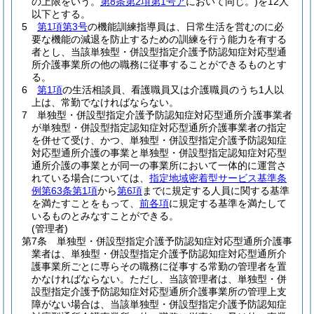
の上限をいう。
第8条第2項第1号ア
において同じ。)
を12人
以下とする。
5
第1項第3号
の機能訓練指導員は、日常生活を営むのに必
要な機能の減退を防止するための訓練を行う能力を有する
者とし、当該単独型・併設型指定介護予防認知症対応型通
所介護事業所の他の職務に従事することができるものとす
る。
6
第1項
の生活相談員、看護職員又は介護職員のうち1人以
上は、常勤でなければならない。
7
単独型・併設型指定介護予防認知症対応型通所介護事業者
が単独型・併設型指定認知症対応型通所介護事業者の指定
を併せて受け、かつ、単独型・併設型指定介護予防認知症
対応型通所介護の事業と単独型・併設型指定認知症対応型
通所介護の事業とが同一の事業所において一体的に運営さ
れている場合については、
指定地域密着型サービス基準条
例第63条第1項
から
第6項
までに規定する人員に関する基準
を満たすことをもって、
前各項
に規定する基準を満たして
いるものとみなすことができる。
(管理者)
第7条
単独型・併設型指定介護予防認知症対応型通所介護事
業者は、単独型・併設型指定介護予防認知症対応型通所介
護事業所ごとに専らその職務に従事する常勤の管理者を置
かなければならない。
ただし、当該管理者は、単独型・併
設型指定介護予防認知症対応型通所介護事業所の管理上支
障がない場合は、当該単独型・併設型指定介護予防認知症