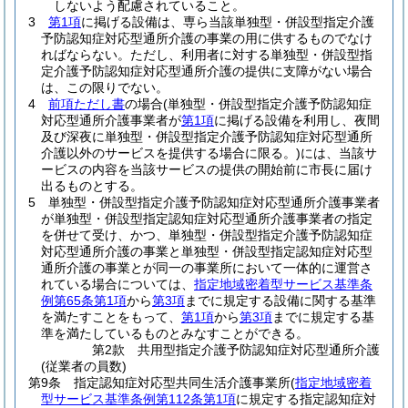
しないよう配慮されていること。
3
第1項
に掲げる設備は、専ら当該単独型・併設型指定介護
予防認知症対応型通所介護の事業の用に供するものでなけ
ればならない。
ただし、利用者に対する単独型・併設型指
定介護予防認知症対応型通所介護の提供に支障がない場合
は、この限りでない。
4
前項ただし書
の場合
(単独型・併設型指定介護予防認知症
対応型通所介護事業者が
第1項
に掲げる設備を利用し、夜間
及び深夜に単独型・併設型指定介護予防認知症対応型通所
介護以外のサービスを提供する場合に限る。)
には、当該サ
ービスの内容を当該サービスの提供の開始前に市長に届け
出るものとする。
5
単独型・併設型指定介護予防認知症対応型通所介護事業者
が単独型・併設型指定認知症対応型通所介護事業者の指定
を併せて受け、かつ、単独型・併設型指定介護予防認知症
対応型通所介護の事業と単独型・併設型指定認知症対応型
通所介護の事業とが同一の事業所において一体的に運営さ
れている場合については、
指定地域密着型サービス基準条
例第65条第1項
から
第3項
までに規定する設備に関する基準
を満たすことをもって、
第1項
から
第3項
までに規定する基
準を満たしているものとみなすことができる。
第2款
共用型指定介護予防認知症対応型通所介護
(従業者の員数)
第9条
指定認知症対応型共同生活介護事業所
(
指定地域密着
型サービス基準条例第112条第1項
に規定する指定認知症対