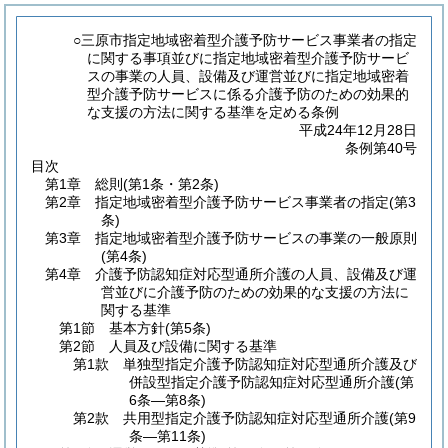
○三原市指定地域密着型介護予防サービス事業者の指定
に関する事項並びに指定地域密着型介護予防サービ
スの事業の人員、設備及び運営並びに指定地域密着
型介護予防サービスに係る介護予防のための効果的
な支援の方法に関する基準を定める条例
平成24年12月28日
条例第40号
目次
第1章
総則
(第1条・第2条)
第2章
指定地域密着型介護予防サービス事業者の指定
(第3
条)
第3章
指定地域密着型介護予防サービスの事業の一般原則
(第4条)
第4章
介護予防認知症対応型通所介護の人員、設備及び運
営並びに介護予防のための効果的な支援の方法に
関する基準
第1節
基本方針
(第5条)
第2節
人員及び設備に関する基準
第1款
単独型指定介護予防認知症対応型通所介護及び
併設型指定介護予防認知症対応型通所介護
(第
6条―第8条)
第2款
共用型指定介護予防認知症対応型通所介護
(第9
条―第11条)