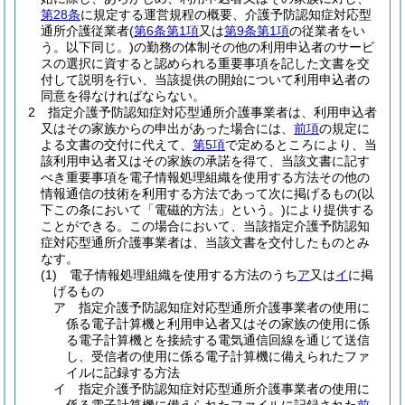
第28条
に規定する運営規程の概要、介護予防認知症対応型
通所介護従業者
(
第6条第1項
又は
第9条第1項
の従業者をい
う。以下同じ。)
の勤務の体制その他の利用申込者のサービ
スの選択に資すると認められる重要事項を記した文書を交
付して説明を行い、当該提供の開始について利用申込者の
同意を得なければならない。
2
指定介護予防認知症対応型通所介護事業者は、利用申込者
又はその家族からの申出があった場合には、
前項
の規定に
よる文書の交付に代えて、
第5項
で定めるところにより、当
該利用申込者又はその家族の承諾を得て、当該文書に記す
べき重要事項を電子情報処理組織を使用する方法その他の
情報通信の技術を利用する方法であって次に掲げるもの
(以
下この条において「電磁的方法」という。)
により提供する
ことができる。
この場合において、当該指定介護予防認知
症対応型通所介護事業者は、当該文書を交付したものとみ
なす。
(1)
電子情報処理組織を使用する方法のうち
ア
又は
イ
に掲
げるもの
ア
指定介護予防認知症対応型通所介護事業者の使用に
係る電子計算機と利用申込者又はその家族の使用に係
る電子計算機とを接続する電気通信回線を通じて送信
し、受信者の使用に係る電子計算機に備えられたファ
イルに記録する方法
イ
指定介護予防認知症対応型通所介護事業者の使用に