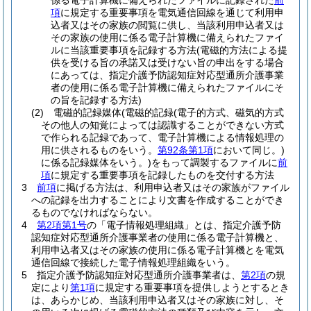
係る電子計算機に備えられたファイルに記録された
前
項
に規定する重要事項を電気通信回線を通じて利用申
込者又はその家族の閲覧に供し、当該利用申込者又は
その家族の使用に係る電子計算機に備えられたファイ
ルに当該重要事項を記録する方法
(電磁的方法による提
供を受ける旨の承諾又は受けない旨の申出をする場合
にあっては、指定介護予防認知症対応型通所介護事業
者の使用に係る電子計算機に備えられたファイルにそ
の旨を記録する方法)
(2)
電磁的記録媒体
(電磁的記録
(電子的方式、磁気的方式
その他人の知覚によっては認識することができない方式
で作られる記録であって、電子計算機による情報処理の
用に供されるものをいう。
第92条第1項
において同じ。)
に係る記録媒体をいう。)
をもって調製するファイルに
前
項
に規定する重要事項を記録したものを交付する方法
3
前項
に掲げる方法は、利用申込者又はその家族がファイル
への記録を出力することにより文書を作成することができ
るものでなければならない。
4
第2項第1号
の「電子情報処理組織」とは、指定介護予防
認知症対応型通所介護事業者の使用に係る電子計算機と、
利用申込者又はその家族の使用に係る電子計算機とを電気
通信回線で接続した電子情報処理組織をいう。
5
指定介護予防認知症対応型通所介護事業者は、
第2項
の規
定により
第1項
に規定する重要事項を提供しようとするとき
は、あらかじめ、当該利用申込者又はその家族に対し、そ