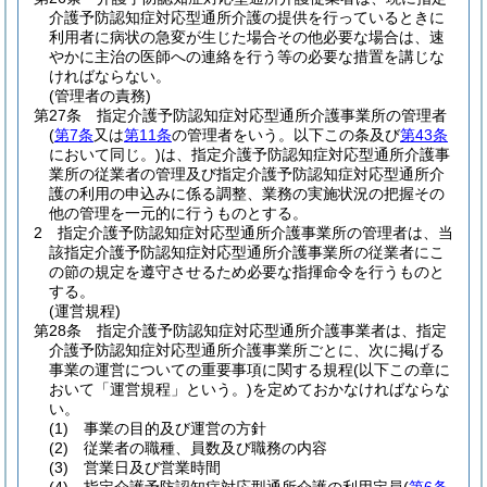
介護予防認知症対応型通所介護の提供を行っているときに
利用者に病状の急変が生じた場合その他必要な場合は、速
やかに主治の医師への連絡を行う等の必要な措置を講じな
ければならない。
(管理者の責務)
第27条
指定介護予防認知症対応型通所介護事業所の管理者
(
第7条
又は
第11条
の管理者をいう。以下この条及び
第43条
において同じ。)
は、指定介護予防認知症対応型通所介護事
業所の従業者の管理及び指定介護予防認知症対応型通所介
護の利用の申込みに係る調整、業務の実施状況の把握その
他の管理を一元的に行うものとする。
2
指定介護予防認知症対応型通所介護事業所の管理者は、当
該指定介護予防認知症対応型通所介護事業所の従業者にこ
の節の規定を遵守させるため必要な指揮命令を行うものと
する。
(運営規程)
第28条
指定介護予防認知症対応型通所介護事業者は、指定
介護予防認知症対応型通所介護事業所ごとに、次に掲げる
事業の運営についての重要事項に関する規程
(以下この章に
おいて「運営規程」という。)
を定めておかなければならな
い。
(1)
事業の目的及び運営の方針
(2)
従業者の職種、員数及び職務の内容
(3)
営業日及び営業時間