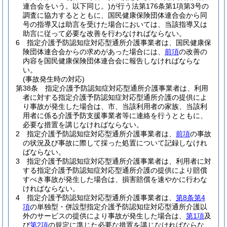
連合会をいう。以下同じ。)
が行う法第176条第1項第3号の
調査に協力するとともに、国民健康保険団体連合会から同
号の指導又は助言を受けた場合においては、当該指導又は
助言に従って必要な改善を行わなければならない。
6
指定介護予防認知症対応型通所介護事業者は、国民健康保
険団体連合会からの求めがあった場合には、
前項
の改善の
内容を国民健康保険団体連合会に報告しなければならな
い。
(事故発生時の対応)
第38条
指定介護予防認知症対応型通所介護事業者は、利用
者に対する指定介護予防認知症対応型通所介護の提供によ
り事故が発生した場合は、市、当該利用者の家族、当該利
用者に係る介護予防支援事業者等に連絡を行うとともに、
必要な措置を講じなければならない。
2
指定介護予防認知症対応型通所介護事業者は、
前項
の事故
の状況及び事故に際して採った処置について記録しなけれ
ばならない。
3
指定介護予防認知症対応型通所介護事業者は、利用者に対
する指定介護予防認知症対応型通所介護の提供により賠償
すべき事故が発生した場合は、損害賠償を速やかに行わな
ければならない。
4
指定介護予防認知症対応型通所介護事業者は、
第8条第4
項
の単独型・併設型指定介護予防認知症対応型通所介護以
外のサービスの提供により事故が発生した場合は、
第1項
及
び
第2項
の規定に準じた必要な措置を講じなければならな