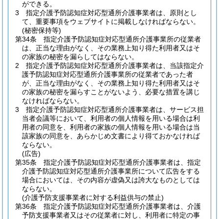
ができる。
3
指定介護予防認知症対応型通所介護事業者は、原則とし
て、重要事項をウェブサイトに掲載しなければならない。
(秘密保持等)
第34条
指定介護予防認知症対応型通所介護事業所の従業者
は、正当な理由がなく、その業務上知り得た利用者又はそ
の家族の秘密を漏らしてはならない。
2
指定介護予防認知症対応型通所介護事業者は、当該指定介
護予防認知症対応型通所介護事業所の従業者であった者
が、正当な理由がなく、その業務上知り得た利用者又はそ
の家族の秘密を漏らすことがないよう、必要な措置を講じ
なければならない。
3
指定介護予防認知症対応型通所介護事業者は、サービス担
当者会議等において、利用者の個人情報を用いる場合は利
用者の同意を、利用者の家族の個人情報を用いる場合は当
該家族の同意を、あらかじめ文書により得ておかなければ
ならない。
(広告)
第35条
指定介護予防認知症対応型通所介護事業者は、指定
介護予防認知症対応型通所介護事業所について広告をする
場合においては、その内容が虚偽又は誇大なものとしては
ならない。
(介護予防支援事業者に対する利益供与の禁止)
第36条
指定介護予防認知症対応型通所介護事業者は、介護
予防支援事業者又はその従業者に対し、利用者に特定の事