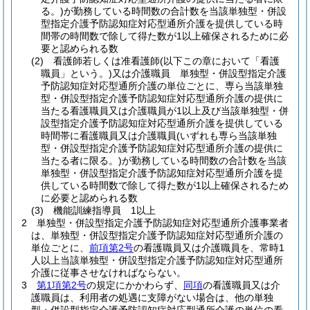
る。)
が勤務している時間数の合計数を当該単独型・併設
型指定介護予防認知症対応型通所介護を提供している時
間帯の時間数で除して得た数が1以上確保されるために必
要と認められる数
(2)
看護師若しくは准看護師
(以下この章において「看護
職員」という。)
又は介護職員 単独型・併設型指定介護
予防認知症対応型通所介護の単位ごとに、専ら当該単独
型・併設型指定介護予防認知症対応型通所介護の提供に
当たる看護職員又は介護職員が1以上及び当該単独型・併
設型指定介護予防認知症対応型通所介護を提供している
時間帯に看護職員又は介護職員
(いずれも専ら当該単独
型・併設型指定介護予防認知症対応型通所介護の提供に
当たる者に限る。)
が勤務している時間数の合計数を当該
単独型・併設型指定介護予防認知症対応型通所介護を提
供している時間数で除して得た数が1以上確保されるため
に必要と認められる数
(3)
機能訓練指導員 1以上
2
単独型・併設型指定介護予防認知症対応型通所介護事業者
は、単独型・併設型指定介護予防認知症対応型通所介護の
単位ごとに、
前項第2号
の看護職員又は介護職員を、常時1
人以上当該単独型・併設型指定介護予防認知症対応型通所
介護に従事させなければならない。
3
第1項第2号
の規定にかかわらず、
同項
の看護職員又は介
護職員は、利用者の処遇に支障がない場合は、他の単独