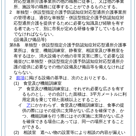
対応型通所介護事業所の他の職務に従事し、又は他の事業
所、施設等の職務に従事することができるものとする。
2
単独型・併設型指定介護予防認知症対応型通所介護事業所
の管理者は、適切な単独型・併設型指定介護予防認知症対
応型通所介護を提供するために必要な知識及び経験を有す
る者であって、別に市長が定める研修を修了しているもの
でなければならない。
(設備及び備品等)
第8条
単独型・併設型指定介護予防認知症対応型通所介護事
業所は、食堂、機能訓練室、静養室、相談室及び事務室を
有するほか、消火設備その他の非常災害に際して必要な設
備並びに単独型・併設型指定介護予防認知症対応型通所介
護の提供に必要なその他の設備及び備品等を備えなければ
ならない。
2
前項
に掲げる設備の基準は、次のとおりとする。
(1)
食堂及び機能訓練室
ア
食堂及び機能訓練室は、それぞれ必要な広さを有す
るものとし、その合計した面積は、3平方メートルに利
用定員を乗じて得た面積以上とすること。
イ
ア
にかかわらず、食堂及び機能訓練室は、食事の提
供の際にはその提供に支障がない広さを確保でき、か
つ、機能訓練を行う際にはその実施に支障がない広さ
を確保できる場合にあっては、同一の場所とすること
ができる。
(2)
相談室 遮へい物の設置等により相談の内容が漏えい