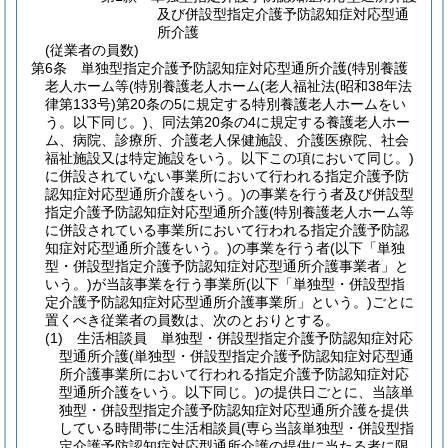
及び併設型指定介護予防認知症対応型通
所介護
(従業者の員数)
第6条
単独型指定介護予防認知症対応型通所介護
(特別養護
老人ホーム等
(特別養護老人ホーム
(老人福祉法
(昭和38年法
律第133号)
第20条の5に規定する特別養護老人ホームをい
う。以下同じ。)
、同法第20条の4に規定する養護老人ホー
ム、病院、診療所、介護老人保健施設、介護医療院、社会
福祉施設又は特定施設をいう。以下この項において同じ。)
に併設されていない事業所において行われる指定介護予防
認知症対応型通所介護をいう。)
の事業を行う者及び併設型
指定介護予防認知症対応型通所介護
(特別養護老人ホーム等
に併設されている事業所において行われる指定介護予防認
知症対応型通所介護をいう。)
の事業を行う者
(以下「単独
型・併設型指定介護予防認知症対応型通所介護事業者」と
いう。)
が当該事業を行う事業所
(以下「単独型・併設型指
定介護予防認知症対応型通所介護事業所」という。)
ごとに
置くべき従業者の員数は、次のとおりとする。
(1)
生活相談員 単独型・併設型指定介護予防認知症対応
型通所介護
(単独型・併設型指定介護予防認知症対応型通
所介護事業所において行われる指定介護予防認知症対応
型通所介護をいう。以下同じ。)
の提供日ごとに、当該単
独型・併設型指定介護予防認知症対応型通所介護を提供
している時間帯に生活相談員
(専ら当該単独型・併設型指
定介護予防認知症対応型通所介護の提供に当たる者に限