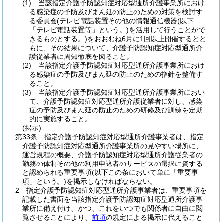
(1)
当該指定介護予防認知症対応型通所介護事業所におけ
る感染症の予防及びまん延の防止のための対策を検討す
る委員会
(テレビ電話装置その他の情報通信機器
(以下
「テレビ電話装置等」という。)
を活用して行うことがで
きるものとする。)
をおおむね6月に1回以上開催するとと
もに、その結果について、介護予防認知症対応型通所介
護従業者に周知徹底を図ること。
(2)
当該指定介護予防認知症対応型通所介護事業所におけ
る感染症の予防及びまん延の防止のための指針を整備す
ること。
(3)
当該指定介護予防認知症対応型通所介護事業所におい
て、介護予防認知症対応型通所介護従業者に対し、感染
症の予防及びまん延の防止のための研修及び訓練を定期
的に実施すること。
(掲示)
第33条
指定介護予防認知症対応型通所介護事業者は、指定
介護予防認知症対応型通所介護事業所の見やすい場所に、
運営規程の概要、介護予防認知症対応型通所介護従業者の
勤務の体制その他の利用申込者のサービスの選択に資する
と認められる重要事項
(以下この条において単に「重要事
項」という。)
を掲示しなければならない。
2
指定介護予防認知症対応型通所介護事業者は、重要事項を
記載した書面を当該指定介護予防認知症対応型通所介護事
業所に備え付け、かつ、これをいつでも関係者に自由に閲
覧させることにより、
前項
の規定による掲示に代えること