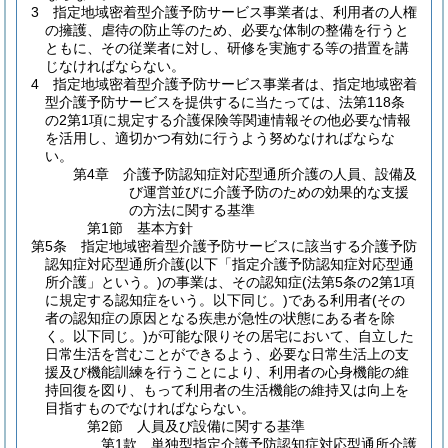
3
指定地域密着型介護予防サービス事業者は、利用者の人権
の擁護、虐待の防止等のため、必要な体制の整備を行うと
ともに、その従業者に対し、研修を実施する等の措置を講
じなければならない。
4
指定地域密着型介護予防サービス事業者は、指定地域密着
型介護予防サービスを提供するに当たっては、法第118条
の2第1項に規定する介護保険等関連情報その他必要な情報
を活用し、適切かつ有効に行うよう努めなければならな
い。
第4章
介護予防認知症対応型通所介護の人員、設備及
び運営並びに介護予防のための効果的な支援
の方法に関する基準
第1節
基本方針
第5条
指定地域密着型介護予防サービスに該当する介護予防
認知症対応型通所介護
(以下「指定介護予防認知症対応型通
所介護」という。)
の事業は、その認知症
(法第5条の2第1項
に規定する認知症をいう。以下同じ。)
である利用者
(その
者の認知症の原因となる疾患が急性の状態にある者を除
く。以下同じ。)
が可能な限りその居宅において、自立した
日常生活を営むことができるよう、必要な日常生活上の支
援及び機能訓練を行うことにより、利用者の心身機能の維
持回復を図り、もって利用者の生活機能の維持又は向上を
目指すものでなければならない。
第2節
人員及び設備に関する基準
第1款
単独型指定介護予防認知症対応型通所介護