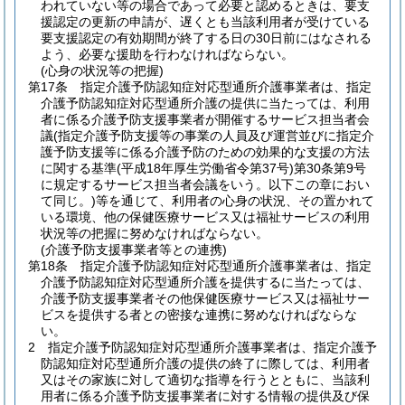
われていない等の場合であって必要と認めるときは、要支
援認定の更新の申請が、遅くとも当該利用者が受けている
要支援認定の有効期間が終了する日の30日前にはなされる
よう、必要な援助を行わなければならない。
(心身の状況等の把握)
第17条
指定介護予防認知症対応型通所介護事業者は、指定
介護予防認知症対応型通所介護の提供に当たっては、利用
者に係る介護予防支援事業者が開催するサービス担当者会
議
(指定介護予防支援等の事業の人員及び運営並びに指定介
護予防支援等に係る介護予防のための効果的な支援の方法
に関する基準
(平成18年厚生労働省令第37号)
第30条第9号
に規定するサービス担当者会議をいう。以下この章におい
て同じ。)
等を通じて、利用者の心身の状況、その置かれて
いる環境、他の保健医療サービス又は福祉サービスの利用
状況等の把握に努めなければならない。
(介護予防支援事業者等との連携)
第18条
指定介護予防認知症対応型通所介護事業者は、指定
介護予防認知症対応型通所介護を提供するに当たっては、
介護予防支援事業者その他保健医療サービス又は福祉サー
ビスを提供する者との密接な連携に努めなければならな
い。
2
指定介護予防認知症対応型通所介護事業者は、指定介護予
防認知症対応型通所介護の提供の終了に際しては、利用者
又はその家族に対して適切な指導を行うとともに、当該利
用者に係る介護予防支援事業者に対する情報の提供及び保