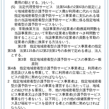
費用の額とする。)
をいう。
(5)
法定代理受領サービス 法第54条の2第6項の規定によ
り地域密着型介護予防サービス費が利用者に代わり当該
指定地域密着型介護予防サービス事業者に支払われる場
合の当該地域密着型介護予防サービス費に係る指定地域
密着型介護予防サービスをいう。
(6)
常勤換算方法 当該事業所の従業者の勤務延時間数を
当該事業所において常勤の従業者が勤務すべき時間数で
除することにより、当該事業所の従業者の員数を常勤の
従業者の員数に換算する方法をいう。
第2章
指定地域密着型介護予防サービス事業者の指定
第3条
法第115条の12第2項第1号の条例で定める者は、法人
とする。
第3章
指定地域密着型介護予防サービスの事業の一般
原則
第4条
指定地域密着型介護予防サービス事業者は、利用者の
意思及び人格を尊重して、常に利用者の立場に立ったサー
ビスの提供に努めなければならない。
2
指定地域密着型介護予防サービス事業者は、指定地域密着
型介護予防サービスの事業を運営するに当たっては、地域
との結び付きを重視し、市、他の地域密着型介護予防サー
ビス事業者又は介護予防サービス事業者
(介護予防サービス
事業を行う者をいう。以下同じ。)
その他の保健医療サービ
ス及び福祉サービスを提供する者との連携に努めなければ
ならない。