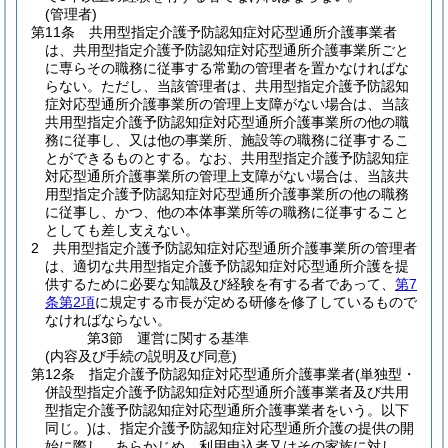
(管理者)
第11条
共用型指定介護予防認知症対応型通所介護事業者
は、共用型指定介護予防認知症対応型通所介護事業所ごと
に専らその職務に従事する常勤の管理者を置かなければな
らない。
ただし、当該管理者は、共用型指定介護予防認知
症対応型通所介護事業所の管理上支障がない場合は、当該
共用型指定介護予防認知症対応型通所介護事業所の他の職
務に従事し、又は他の事業所、施設等の職務に従事するこ
とができるものとする。
なお、共用型指定介護予防認知症
対応型通所介護事業所の管理上支障がない場合は、当該共
用型指定介護予防認知症対応型通所介護事業所の他の職務
に従事し、かつ、他の本体事業所等の職務に従事すること
としても差し支えない。
2
共用型指定介護予防認知症対応型通所介護事業所の管理者
は、適切な共用型指定介護予防認知症対応型通所介護を提
供するために必要な知識及び経験を有する者であって、
第7
条第2項
に規定する市長が定める研修を修了しているもので
なければならない。
第3節
運営に関する基準
(内容及び手続の説明及び同意)
第12条
指定介護予防認知症対応型通所介護事業者
(単独型・
併設型指定介護予防認知症対応型通所介護事業者及び共用
型指定介護予防認知症対応型通所介護事業者をいう。以下
同じ。)
は、指定介護予防認知症対応型通所介護の提供の開
始に際し、あらかじめ、利用申込者又はその家族に対し、