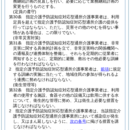
務継続計画の見直しを行い、必要に応じて業務継続計画の
変更を行うものとする。
(定員の遵守)
第30条
指定介護予防認知症対応型通所介護事業者は、利用
定員を超えて指定介護予防認知症対応型通所介護の提供を
行ってはならない。
ただし、災害その他のやむを得ない事
情がある場合は、この限りでない。
(非常災害対策)
第31条
指定介護予防認知症対応型通所介護事業者は、非常
災害に関する具体的計画を立て、非常災害時の関係機関へ
の通報及び連携体制を整備し、それらを定期的に従業者に
周知するとともに、定期的に避難、救出その他必要な訓練
を行わなければならない。
2
指定介護予防認知症対応型通所介護事業者は、
前項
に規定
する訓練の実施に当たって、地域住民の参加が得られるよ
う連携に努めなければならない。
(衛生管理等)
第32条
指定介護予防認知症対応型通所介護事業者は、利用
者の使用する施設、食器その他の設備又は飲用に供する水
について、衛生的な管理に努め、又は衛生上必要な措置を
講じなければならない。
2
指定介護予防認知症対応型通所介護事業者は、当該指定介
護予防認知症対応型通所介護事業所において感染症が発生
し、又はまん延しないように、
次の各号
に掲げる措置を講
じなければならない。