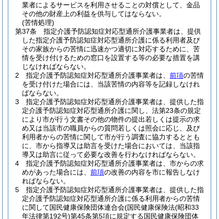
業者によるサービスを利用させることの対償として、金品
その他の財産上の利益を供与してはならない。
(苦情処理)
第37条
指定介護予防認知症対応型通所介護事業者は、提供
した指定介護予防認知症対応型通所介護に係る利用者及び
その家族からの苦情に迅速かつ適切に対応するために、苦
情を受け付けるための窓口を設置する等の必要な措置を講
じなければならない。
2
指定介護予防認知症対応型通所介護事業者は、
前項
の苦情
を受け付けた場合には、当該苦情の内容等を記録しなけれ
ばならない。
3
指定介護予防認知症対応型通所介護事業者は、提供した指
定介護予防認知症対応型通所介護に関し、法第23条の規定
により市が行う文書その他の物件の提出若しくは提示の求
め又は当該市の職員からの質問若しくは照会に応じ、及び
利用者からの苦情に関して市が行う調査に協力するととも
に、市から指導又は助言を受けた場合においては、当該指
導又は助言に従って必要な改善を行わなければならない。
4
指定介護予防認知症対応型通所介護事業者は、市からの求
めがあった場合には、
前項
の改善の内容を市に報告しなけ
ればならない。
5
指定介護予防認知症対応型通所介護事業者は、提供した指
定介護予防認知症対応型通所介護に係る利用者からの苦情
に関して国民健康保険団体連合会
(国民健康保険法
(昭和33
年法律第192号)
第45条第5項に規定する国民健康保険団体