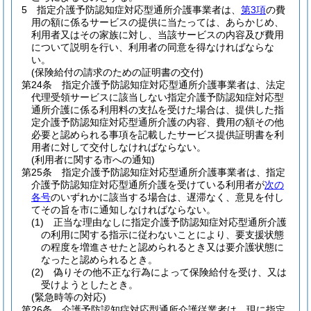
5
指定介護予防認知症対応型通所介護事業者は、
第3項
の費
用の額に係るサービスの提供に当たっては、あらかじめ、
利用者又はその家族に対し、当該サービスの内容及び費用
について説明を行い、利用者の同意を得なければならな
い。
(保険給付の請求のための証明書の交付)
第24条
指定介護予防認知症対応型通所介護事業者は、法定
代理受領サービスに該当しない指定介護予防認知症対応型
通所介護に係る利用料の支払を受けた場合は、提供した指
定介護予防認知症対応型通所介護の内容、費用の額その他
必要と認められる事項を記載したサービス提供証明書を利
用者に対して交付しなければならない。
(利用者に関する市への通知)
第25条
指定介護予防認知症対応型通所介護事業者は、指定
介護予防認知症対応型通所介護を受けている利用者が
次の
各号
のいずれかに該当する場合は、遅滞なく、意見を付し
てその旨を市に通知しなければならない。
(1)
正当な理由なしに指定介護予防認知症対応型通所介護
の利用に関する指示に従わないことにより、要支援状態
の程度を増進させたと認められるとき又は要介護状態に
なったと認められるとき。
(2)
偽りその他不正な行為によって保険給付を受け、又は
受けようとしたとき。
(緊急時等の対応)
第26条
介護予防認知症対応型通所介護従業者は、現に指定