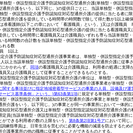
単独型・併設型指定介護予防認知症対応型通所介護
(単独型・併設型指
型通所介護をいう。以下同じ。)
の提供日ごとに、当該単独型・併設型指
単独型・併設型指定介護予防認知症対応型通所介護の提供に当たる者に限
応型通所介護を提供している時間帯の時間数で除して得た数が1以上確
は准看護師
(以下この章において「看護職員」という。)
又は介護職員 
・併設型指定介護予防認知症対応型通所介護の提供に当たる看護職員又
提供している時間帯に看護職員又は介護職員
(いずれも専ら当該単独型
いる時間数の合計数を当該単独型・併設型指定介護予防認知症対応型通
られる数
員 1以上
指定介護予防認知症対応型通所介護事業者は、単独型・併設型指定介護
1人以上当該単独型・併設型指定介護予防認知症対応型通所介護に従事
定にかかわらず、
同項
の看護職員又は介護職員は、利用者の処遇に支障
職員又は介護職員として従事することができるものとする。
併設型指定介護予防認知症対応型通所介護の単位は、単独型・併設型指
該単独型・併設型指定介護予防認知症対応型通所介護事業者が単独型・
に関する事項並びに指定地域密着型サービスの事業の人員、設備及び運
サービス基準条例」という。)
第63条第1項
に規定する単独型・併設型指
独型・併設型指定介護予防認知症対応型通所介護の事業と単独型・併設
通所介護をいう。以下同じ。)
の事業とが同一の事業所において一体的に
認知症対応型通所介護又は単独型・併設型指定認知症対応型通所介護の
用定員
(当該単独型・併設型指定介護予防認知症対応型通所介護事業所
とができる利用者の数の上限をいう。
第8条第2項第1号ア
において同じ。
能訓練指導員は、日常生活を営むのに必要な機能の減退を防止するため
所介護事業所の他の職務に従事することができるものとする。