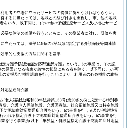
に利用者の立場に立ったサービスの提供に努めなければならない。
運営するに当たっては、地域との結び付きを重視し、市、他の地域
者をいう。以下同じ。)
その他の保健医療サービス及び福祉サービ
、必要な体制の整備を行うとともに、その従業者に対し、研修を実
当たっては、法第118条の2第1項に規定する介護保険等関連情
の効果的な支援の方法に関する基準
指定介護予防認知症対応型通所介護」という。)
の事業は、その認
症の原因となる疾患が急性の状態にある者を除く。以下同じ。)
が可
上の支援及び機能訓練を行うことにより、利用者の心身機能の維持
症対応型通所介護
ム
(老人福祉法
(昭和38年法律第133号)
第20条の5に規定する特別養
診療所、介護老人保健施設、介護医療院、社会福祉施設又は特定施設
予防認知症対応型通所介護をいう。)
の事業を行う者及び併設型指
行われる指定介護予防認知症対応型通所介護をいう。)
の事業を行
事業を行う事業所
(以下「単独型・併設型指定介護予防認知症対応型