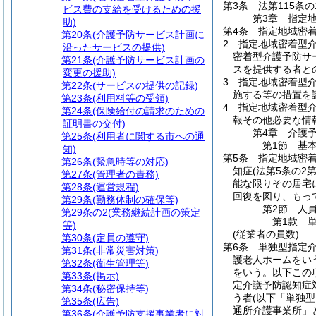
第3条
法第115条
ビス費の支給を受けるための援
第3章
指定
助)
第4条
指定地域密
第20条
(介護予防サービス計画に
2
指定地域密着型
沿ったサービスの提供)
密着型介護予防サ
第21条
(介護予防サービス計画の
スを提供する者と
変更の援助)
3
指定地域密着型
第22条
(サービスの提供の記録)
施する等の措置を
第23条
(利用料等の受領)
4
指定地域密着型介
第24条
(保険給付の請求のための
報その他必要な情
証明書の交付)
第4章
介護
第25条
(利用者に関する市への通
第1節
基
知)
第5条
指定地域密
第26条
(緊急時等の対応)
知症
(法第5条の2
第27条
(管理者の責務)
能な限りその居宅
第28条
(運営規程)
回復を図り、もっ
第29条
(勤務体制の確保等)
第2節
人
第29条の2
(業務継続計画の策定
第1款
等)
(従業者の員数)
第30条
(定員の遵守)
第6条
単独型指定
第31条
(非常災害対策)
護老人ホームをい
第32条
(衛生管理等)
をいう。以下この
第33条
(掲示)
定介護予防認知症
第34条
(秘密保持等)
う者
(以下「単独
第35条
(広告)
通所介護事業所」
第36条
(介護予防支援事業者に対