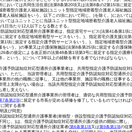
所においては共同生活住居
(法第8条第20項又は法第8条の2第15項に
域密着型介護老人福祉施設
(ユニット型指定地域密着型介護老人福祉施設
護老人福祉施設をいう。以下この項において同じ。)
を除く。)
において
おいてはユニットごとに当該ユニット型指定地域密着型介護老人福祉施
が1日当たり12人以下となる数とする。
予防認知症対応型通所介護事業者は、指定居宅サービス
(法第41条第1
1項に規定する指定地域密着型サービスをいう。)
、指定居宅介護支援
(法
3条第1項に規定する指定介護予防サービスをいう。)
、指定地域密着型介護
援をいう。)
の事業又は介護保険施設
(法第8条第25項に規定する介護保
第26条の規定による改正前の法第48条第1項第3号に規定する指定介護
等」という。)
について3年以上の経験を有する者でなければならない。
介護予防認知症対応型通所介護事業者は、共用型指定介護予防認知症対
ない。
ただし、当該管理者は、共用型指定介護予防認知症対応型通所介
事業所の他の職務に従事し、又は他の事業所、施設等の職務に従事する
管理上支障がない場合は、当該共用型指定介護予防認知症対応型通所介
も差し支えない。
予防認知症対応型通所介護事業所の管理者は、適切な共用型指定介護予
第7条第2項
に規定する市長が定める研修を修了しているものでなければ
営に関する基準
明及び同意)
防認知症対応型通所介護事業者
(単独型・併設型指定介護予防認知症対
下同じ。)
は、指定介護予防認知症対応型通所介護の提供の開始に際し、
介護予防認知症対応型通所介護従業者
(
第6条第1項
又は
第9条第1項
の従