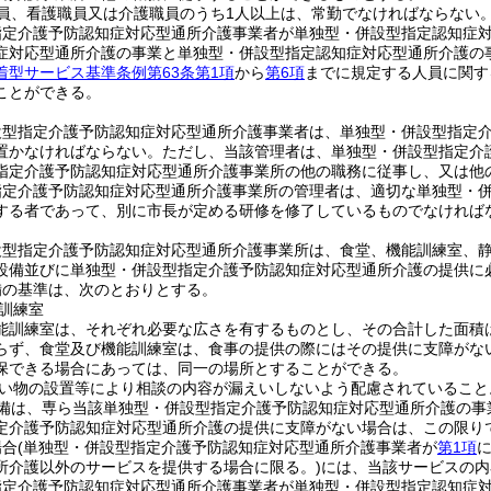
員、看護職員又は介護職員のうち1人以上は、常勤でなければならない
指定介護予防認知症対応型通所介護事業者が単独型・併設型指定認知症
症対応型通所介護の事業と単独型・併設型指定認知症対応型通所介護の
着型サービス基準条例第63条第1項
から
第6項
までに規定する人員に関す
ことができる。
設型指定介護予防認知症対応型通所介護事業者は、単独型・併設型指定
置かなければならない。
ただし、当該管理者は、単独型・併設型指定介
指定介護予防認知症対応型通所介護事業所の他の職務に従事し、又は他
指定介護予防認知症対応型通所介護事業所の管理者は、適切な単独型・
する者であって、別に市長が定める研修を修了しているものでなければ
設型指定介護予防認知症対応型通所介護事業所は、食堂、機能訓練室、
設備並びに単独型・併設型指定介護予防認知症対応型通所介護の提供に
備の基準は、次のとおりとする。
訓練室
能訓練室は、それぞれ必要な広さを有するものとし、その合計した面積
らず、食堂及び機能訓練室は、食事の提供の際にはその提供に支障がな
保できる場合にあっては、同一の場所とすることができる。
い物の設置等により相談の内容が漏えいしないよう配慮されていること
備は、専ら当該単独型・併設型指定介護予防認知症対応型通所介護の事
定介護予防認知症対応型通所介護の提供に支障がない場合は、この限り
場合
(単独型・併設型指定介護予防認知症対応型通所介護事業者が
第1項
所介護以外のサービスを提供する場合に限る。)
には、当該サービスの内
指定介護予防認知症対応型通所介護事業者が単独型・併設型指定認知症