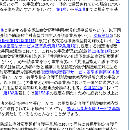
事業とが同一の事業所において一体的に運営されている場合につい
る基準を満たすことをもって、
第1項
から
第3項
までに規定する基
項
に規定する指定認知症対応型共同生活介護事業所をいう。以下同
介護予防認知症対応型共同生活介護事業所をいう。
次条第1項
にお
条例第131条第1項
に規定する指定地域密着型特定施設をいう。
次
地域密着型サービス基準条例第152条第1項
に規定する指定地域密
は共同生活室において、これらの事業所又は施設
(
第11条第1項
にお
知症対応型通所介護
(以下「共用型指定介護予防認知症対応型通所
という。)
が当該事業を行う事業所
(以下「共用型指定介護予防認
者又は当該入所者の数と当該共用型指定介護予防認知症対応型通
症対応型通所介護事業者
(
指定地域密着型サービス基準条例第66条第
て受け、かつ、共用型指定介護予防認知症対応型通所介護の事業と
。以下同じ。)
の事業とが同一の事業所において一体的に運営され
は共用型指定認知症対応型通所介護の利用者。
次条第1項
において
、
第132条
若しくは
第153条
の規定を満たすために必要な数以上と
業者の指定を併せて受け、かつ、共用型指定介護予防認知症対応型
的に運営されている場合については、
指定地域密着型サービス基準
準を満たしているものとみなすことができる。
予防認知症対応型通所介護事業所において同時に共用型指定介護予
認知症対応型共同生活介護事業所又は指定介護予防認知症対応型