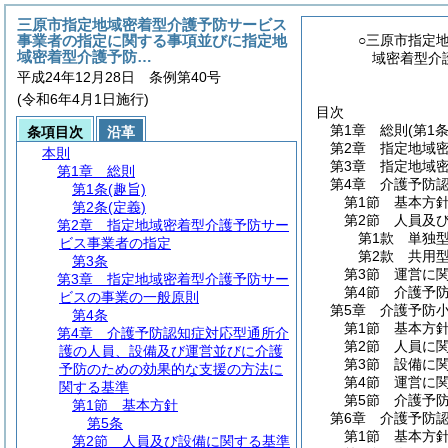
三原市指定地域密着型介護予防サービス
事業者の指定に関する事項並びに指定地
○三原市指定
域密着型介護予防…
域密着型介
平成24年12月28日 条例第40号
(令和6年4月1日施行)
目次
第1章
総則
(第1
条項目次
沿革
第2章
指定地域
本則
第3章
指定地域
第1章
総則
第4章
介護予防
第1条
(趣旨)
第1節
基本方
第2条
(定義)
第2節
人員及
第2章
指定地域密着型介護予防サー
第1款
単独
ビス事業者の指定
第2款
共用
第3条
第3節
運営に
第3章
指定地域密着型介護予防サー
第4節
介護予
ビスの事業の一般原則
第5章
介護予防
第4条
第1節
基本方
第4章
介護予防認知症対応型通所介
第2節
人員に
護の人員、設備及び運営並びに介護
第3節
設備に
予防のための効果的な支援の方法に
第4節
運営に
関する基準
第5節
介護予
第1節
基本方針
第6章
介護予防
第5条
第1節
基本方
第2節
人員及び設備に関する基準