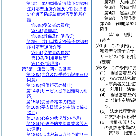
第2節
人員に
第1款
単独型指定介護予防認知
第3節
設備に
症対応型通所介護及び併設型指
第4節
運営に
定介護予防認知症対応型通所介
第5節
介護予
護
第7章
雑則
(第92
第6条
(従業者の員数)
附則
第7条
(管理者)
第1章
総則
第8条
(設備及び備品等)
(趣旨)
第2款
共用型指定介護予防認知
第1条
この条例は
症対応型通所介護
密着型介護予防サ
第9条
(従業者の員数)
サービスに係る介
第10条
(利用定員等)
(定義)
第11条
(管理者)
第2条
この条例に
第3節
運営に関する基準
(1)
地域密着型介
第12条
(内容及び手続の説明及び
(2)
指定地域密着
同意)
ス事業者又は指
第13条
(提供拒否の禁止)
(3)
利用料 法第
第14条
(サービス提供困難時の対
(4)
地域密着型介
応)
に当該指定地域
第15条
(受給資格等の確認)
う。
第16条
(要支援認定の申請に係る
(5)
法定代理受領
援助)
に支払われる場
第17条
(心身の状況等の把握)
(6)
常勤換算方法
第18条
(介護予防支援事業者等と
の員数を常勤の
の連携)
第2章
指定
第19条
(地域密着型介護予防サー