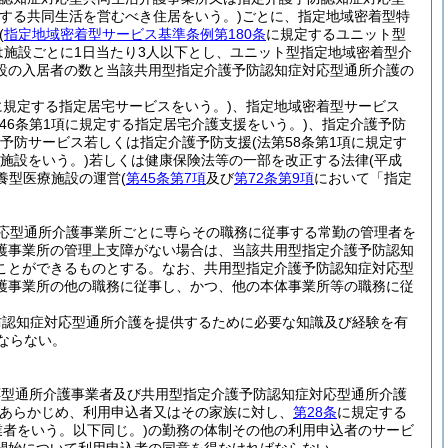
規定する共同生活を営むべき住居をいう。)
ごとに、指定地域密着型特
(
指定地域密着型サービス基準条例第180条
に規定するユニット型
は施設ごとに1日当たり3人以下とし、ユニット型指定地域密着型介
設の入居者の数と当該共用型指定介護予防認知症対応型通所介護の
項に規定する指定居宅サービスをいう。)
、指定地域密着型サービス
第46条第1項に規定する指定居宅介護支援をいう。)
、指定介護予防
予防サービス若しくは指定介護予防支援
(法第58条第1項に規定す
険施設をいう。)
若しくは健康保険法等の一部を改正する法律
(平成
療養型医療施設の運営
(
第45条第7項
及び
第72条第9項
において「指定
応型通所介護事業所ごとに専らその職務に従事する常勤の管理者を
護事業所の管理上支障がない場合は、当該共用型指定介護予防認知
ことができるものとする。
なお、共用型指定介護予防認知症対応型
護事業所の他の職務に従事し、かつ、他の本体事業所等の職務に従
防認知症対応型通所介護を提供するために必要な知識及び経験を有
ならない。
応型通所介護事業者及び共用型指定介護予防認知症対応型通所介護
あらかじめ、利用申込者又はその家族に対し、
第28条
に規定する
業者をいう。以下同じ。)
の勤務の体制その他の利用申込者のサービ