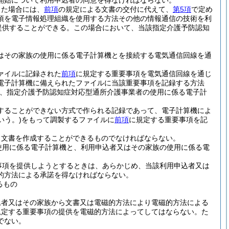
開始について利用申込者の同意を得なければならない。
った場合には、
前項
の規定による文書の交付に代えて、
第5項
で定め
項を電子情報処理組織を使用する方法その他の情報通信の技術を利
提供することができる。
この場合において、当該指定介護予防認知
はその家族の使用に係る電子計算機とを接続する電気通信回線を通
ァイルに記録された
前項
に規定する重要事項を電気通信回線を通じ
電子計算機に備えられたファイルに当該重要事項を記録する方法
は、指定介護予防認知症対応型通所介護事業者の使用に係る電子計
することができない方式で作られる記録であって、電子計算機によ
いう。)
をもって調製するファイルに
前項
に規定する重要事項を記
り文書を作成することができるものでなければならない。
使用に係る電子計算機と、利用申込者又はその家族の使用に係る電
事項を提供しようとするときは、あらかじめ、当該利用申込者又は
的方法による承諾を得なければならない。
るもの
込者又はその家族から文書又は電磁的方法により電磁的方法による
規定する重要事項の提供を電磁的方法によってしてはならない。
た
でない。