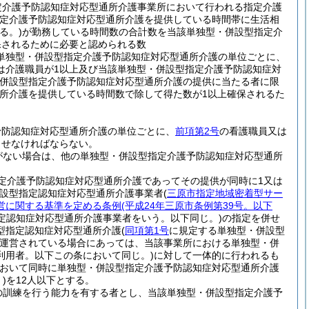
定介護予防認知症対応型通所介護事業所において行われる指定介護
定介護予防認知症対応型通所介護を提供している時間帯に生活相
る。)
が勤務している時間数の合計数を当該単独型・併設型指定介
保されるために必要と認められる数
単独型・併設型指定介護予防認知症対応型通所介護の単位ごとに、
は介護職員が1以上及び当該単独型・併設型指定介護予防認知症対
・併設型指定介護予防認知症対応型通所介護の提供に当たる者に限
所介護を提供している時間数で除して得た数が1以上確保されるた
予防認知症対応型通所介護の単位ごとに、
前項第2号
の看護職員又は
させなければならない。
がない場合は、他の単独型・併設型指定介護予防認知症対応型通所
定介護予防認知症対応型通所介護であってその提供が同時に1又は
併設型指定認知症対応型通所介護事業者
(
三原市指定地域密着型サー
営に関する基準を定める条例
(平成24年三原市条例第39号。以下
定認知症対応型通所介護事業者をいう。以下同じ。)
の指定を併せ
型指定認知症対応型通所介護
(
同項第1号
に規定する単独型・併設型
運営されている場合にあっては、当該事業所における単独型・併
利用者。以下この条において同じ。)
に対して一体的に行われるも
において同時に単独型・併設型指定介護予防認知症対応型通所介護
)
を12人以下とする。
の訓練を行う能力を有する者とし、当該単独型・併設型指定介護予