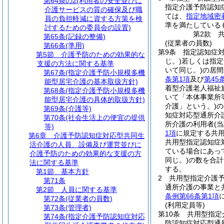
第64条の2
(利用者の安全並びに
指定介護予防認知
介護サービスの質の確保及び職
ては、
指定地域密
員の負担軽減に資する方策を検
準を満たしている
討するための委員会の設置)
第2款
第65条
(記録の整備)
(従業者の員数)
第66条
(準用)
第9条
指定認知症
第5節
介護予防のための効果的な
じ。)
若しくは指定
支援の方法に関する基準
いて同じ。)
の居間
第67条
(指定介護予防小規模多機
条第1項
及び
第45
能型居宅介護の基本取扱方針)
着型介護老人福祉
第68条
(指定介護予防小規模多機
いて「本体事業所
能型居宅介護の具体的取扱方針)
介護」という。)
の
第69条
(介護等)
知症対応型通所介
第70条
(社会生活上の便宜の提供
所介護の利用者
(
等)
1項
に規定する共
第6章
介護予防認知症対応型共同生
共用型指定認知症
活介護の人員、設備及び運営並びに
ている場合にあっ
介護予防のための効果的な支援の方
同じ。)
の数を合計
法に関する基準
する。
第1節
基本方針
2
共用型指定介護
第71条
通所介護の事業と
第2節
人員に関する基準
条例第66条第1項
第72条
(従業者の員数)
(利用定員等)
第73条
(管理者)
第10条
共用型指定
第74条
(指定介護予防認知症対応
防認知症対応型通