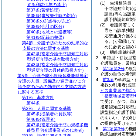
(1)
生活相談員 
する利益供与の禁止)
予防認知症対応
第37条
(苦情処理)
談員
(専ら当該
第38条
(事故発生時の対応)
護予防認知症対
第38条の2
(虐待の防止)
(2)
看護師若しく
第39条
(会計の区分)
専ら当該単独型
第40条
(地域との連携等)
応型通所介護を
第41条
(記録の整備)
る。)
が勤務して
第4節
介護予防のための効果的な
めに必要と認め
支援の方法に関する基準
(3)
機能訓練指導
第42条
(指定介護予防認知症対応
2
単独型・併設型
型通所介護の基本取扱方針)
介護職員を、常時
第43条
(指定介護予防認知症対応
3
第1項第2号
の規
型通所介護の具体的取扱方針)
介護の単位の看護
第5章
介護予防小規模多機能型居宅
4
前3項
の単独型・
介護の人員、設備及び運営並びに介
複数の利用者
(当
護予防のための効果的な支援の方法
ビス事業者の指定
に関する基準
「指定地域密着型
第1節
基本方針
て受け、かつ、単
第44条
指定認知症対応型
第2節
人員に関する基準
設型指定介護予防
第45条
(従業者の員数等)
のをいい、その利
第46条
(管理者)
の提供を受けるこ
第47条
(指定介護予防小規模多機
5
第1項第3号
の機
能型居宅介護事業者の代表者)
防認知症対応型通
第3節
設備に関する基準