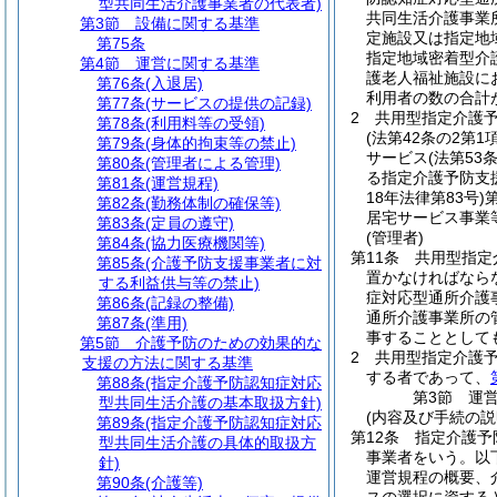
型共同生活介護事業者の代表者)
共同生活介護事業
第3節
設備に関する基準
定施設又は指定地
第75条
指定地域密着型介
第4節
運営に関する基準
護老人福祉施設に
第76条
(入退居)
利用者の数の合計
第77条
(サービスの提供の記録)
2
共用型指定介護
第78条
(利用料等の受領)
(法第42条の2第
第79条
(身体的拘束等の禁止)
サービス
(法第5
第80条
(管理者による管理)
る指定介護予防支
第81条
(運営規程)
18年法律第83号)
第82条
(勤務体制の確保等)
居宅サービス事業
第83条
(定員の遵守)
(管理者)
第84条
(協力医療機関等)
第11条
共用型指定
第85条
(介護予防支援事業者に対
置かなければなら
する利益供与等の禁止)
症対応型通所介護
第86条
(記録の整備)
通所介護事業所の
第87条
(準用)
事することとして
第5節
介護予防のための効果的な
2
共用型指定介護
支援の方法に関する基準
する者であって、
第88条
(指定介護予防認知症対応
第3節
運
型共同生活介護の基本取扱方針)
(内容及び手続の説
第89条
(指定介護予防認知症対応
第12条
指定介護予
型共同生活介護の具体的取扱方
事業者をいう。以
針)
運営規程の概要、
第90条
(介護等)