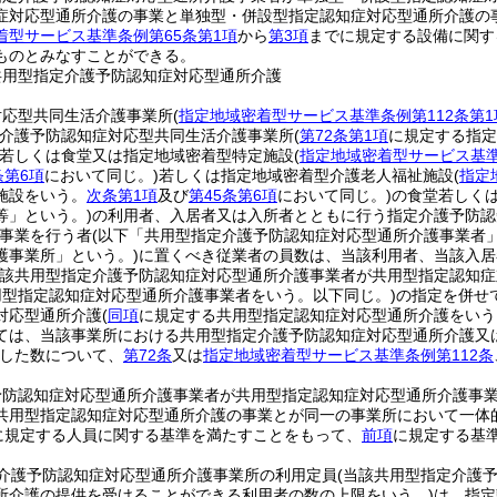
症対応型通所介護の事業と単独型・併設型指定認知症対応型通所介護の
着型サービス基準条例第65条第1項
から
第3項
までに規定する設備に関す
ものとみなすことができる。
共用型指定介護予防認知症対応型通所介護
対応型共同生活介護事業所
(
指定地域密着型サービス基準条例第112条第1
介護予防認知症対応型共同生活介護事業所
(
第72条第1項
に規定する指定
若しくは食堂又は指定地域密着型特定施設
(
指定地域密着型サービス基準
条第6項
において同じ。)
若しくは指定地域密着型介護老人福祉施設
(
指定
施設をいう。
次条第1項
及び
第45条第6項
において同じ。)
の食堂若しく
等」という。)
の利用者、入居者又は入所者とともに行う指定介護予防認
事業を行う者
(以下「共用型指定介護予防認知症対応型通所介護事業者」
護事業所」という。)
に置くべき従業者の員数は、当該利用者、当該入居
当該共用型指定介護予防認知症対応型通所介護事業者が共用型指定認知
用型指定認知症対応型通所介護事業者をいう。以下同じ。)
の指定を併せ
対応型通所介護
(
同項
に規定する共用型指定認知症対応型通所介護をいう
ては、当該事業所における共用型指定介護予防認知症対応型通所介護又
した数について、
第72条
又は
指定地域密着型サービス基準条例第112条
予防認知症対応型通所介護事業者が共用型指定認知症対応型通所介護事
共用型指定認知症対応型通所介護の事業とが同一の事業所において一体
に規定する人員に関する基準を満たすことをもって、
前項
に規定する基
介護予防認知症対応型通所介護事業所の利用定員
(当該共用型指定介護
所介護の提供を受けることができる利用者の数の上限をいう。)
は、指定