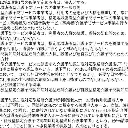
の12第2項第1号の条例で定める者は、法人とする。
地域密着型介護予防サービスの事業の一般原則
着型介護予防サービス事業者は、利用者の意思及び人格を尊重して、常
介護予防サービス事業者は、指定地域密着型介護予防サービスの事業を
ービス事業者又は介護予防サービス事業者
(介護予防サービス事業を行う
の連携に努めなければならない。
介護予防サービス事業者は、利用者の人権の擁護、虐待の防止等のため
講じなければならない。
護予防サービス事業者は、指定地域密着型介護予防サービスを提供するに
報を活用し、適切かつ有効に行うよう努めなければならない。
予防認知症対応型通所介護の人員、設備及び運営並びに介護予防のため
本方針
着型介護予防サービスに該当する介護予防認知症対応型通所介護
(以下「
第1項に規定する認知症をいう。以下同じ。)
である利用者
(その者の認知
において、自立した日常生活を営むことができるよう、必要な日常生活
て利用者の生活機能の維持又は向上を目指すものでなければならない。
員及び設備に関する基準
単独型指定介護予防認知症対応型通所介護及び併設型指定介護予防認知
介護予防認知症対応型通所介護
(特別養護老人ホーム等
(特別養護老人ホー
う。以下同じ。)
、同法第20条の4に規定する養護老人ホーム、病院、
項において同じ。)
に併設されていない事業所において行われる指定介護
対応型通所介護
(特別養護老人ホーム等に併設されている事業所において
型・併設型指定介護予防認知症対応型通所介護事業者」という。)
が当該
という。)
ごとに置くべき従業者の員数は、次のとおりとする。