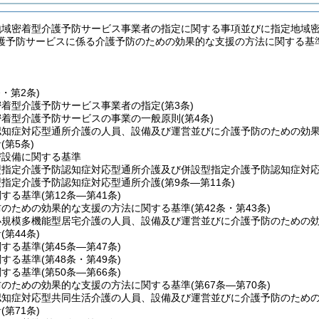
地域密着型介護予防サービス事業者の指定に関する事項並びに指定地域
護予防サービスに係る介護予防のための効果的な支援の方法に関する基
条・第2条)
密着型介護予防サービス事業者の指定
(第3条)
密着型介護予防サービスの事業の一般原則
(第4条)
認知症対応型通所介護の人員、設備及び運営並びに介護予防のための効
針
(第5条)
び設備に関する基準
型指定介護予防認知症対応型通所介護及び併設型指定介護予防認知症対
型指定介護予防認知症対応型通所介護
(第9条―第11条)
関する基準
(第12条―第41条)
防のための効果的な支援の方法に関する基準
(第42条・第43条)
小規模多機能型居宅介護の人員、設備及び運営並びに介護予防のための
針
(第44条)
関する基準
(第45条―第47条)
関する基準
(第48条・第49条)
関する基準
(第50条―第66条)
防のための効果的な支援の方法に関する基準
(第67条―第70条)
認知症対応型共同生活介護の人員、設備及び運営並びに介護予防のため
針
(第71条)