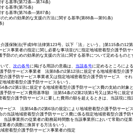
関する基準
(第72条―第74条)
関する基準
(第75条)
関する基準
(第76条―第87条)
防のための効果的な支援の方法に関する基準
(第88条―第91条)
条)
、介護保険法
(平成9年法律第123号。以下「法」という。)
第115条の1
ービス事業者の指定に関し必要な事項並びに指定地域密着型介護予防サ
護予防のための効果的な支援の方法に関する基準について定めるものと
おいて、
次の各号
に掲げる用語の意義は、
当該各号
に定めるところによ
護予防サービス事業者 法第8条の2第12項に規定する地域密着型介護
型介護予防サービス事業者又は指定地域密着型介護予防サービス それぞ
定地域密着型介護予防サービスをいう。
54条の2第1項に規定する地域密着型介護予防サービス費の支給の対象
護予防サービス費用基準額 法第54条の2第2項第1号又は第2号に規
密着型介護予防サービスに要した費用の額を超えるときは、当該現に指
サービス 法第54条の2第6項の規定により地域密着型介護予防サービ
合の当該地域密着型介護予防サービス費に係る指定地域密着型介護予防
 当該事業所の従業者の勤務延時間数を当該事業所において常勤の従業
従業者の員数に換算する方法をいう。
地域密着型介護予防サービス事業者の指定