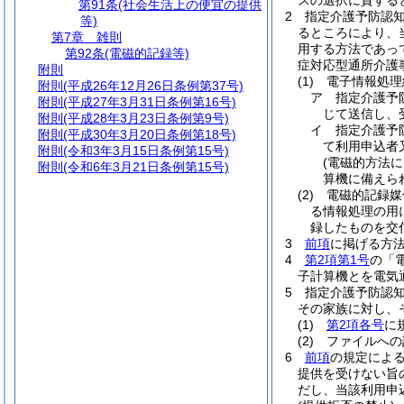
スの選択に資する
第91条
(社会生活上の便宜の提供
2
指定介護予防認
等)
るところにより、
第7章
雑則
用する方法であっ
第92条
(電磁的記録等)
症対応型通所介護
附則
(1)
電子情報処理
附則
(平成26年12月26日条例第37号)
ア
指定介護予
附則
(平成27年3月31日条例第16号)
じて送信し、
附則
(平成28年3月23日条例第9号)
イ
指定介護予
附則
(平成30年3月20日条例第18号)
て利用申込者
附則
(令和3年3月15日条例第15号)
(電磁的方法
附則
(令和6年3月21日条例第15号)
算機に備えら
(2)
電磁的記録媒
る情報処理の用
録したものを交
3
前項
に掲げる方
4
第2項第1号
の「
子計算機とを電気
5
指定介護予防認
その家族に対し、
(1)
第2項各号
に
(2)
ファイルへの
6
前項
の規定によ
提供を受けない旨
だし、当該利用申