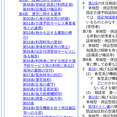
6
第1項
の生活相談
第48条
(登録定員及び利用定員)
7
単独型・併設型
第49条
(設備及び備品等)
指定介護予防認知
第4節
運営に関する基準
ては、
指定地域密
第50条
(心身の状況等の把握)
いるものとみなす
第51条
(介護予防サービス事業者
(管理者)
等との連携)
第7条
単独型・併
第52条
(身分を証する書類の携
る常勤の管理者を
行)
該単独型・併設型
第53条
(利用料等の受領)
2
単独型・併設型
第54条
(身体的拘束等の禁止)
知識及び経験を有
第55条
(法定代理受領サービスに
(設備及び備品等)
係る報告)
第8条
単独型・併
第56条
(利用者に対する指定介護
害に際して必要な
予防サービス等の利用に係る計
2
前項
に掲げる設
画等の書類の交付)
(1)
食堂及び機能
第57条
(緊急時等の対応)
ア
食堂及び機
第58条
(運営規程)
イ
ア
にかかわ
第59条
(定員の遵守)
ない広さを確
第60条
(非常災害対策)
(2)
相談室 遮へ
第61条
(協力医療機関等)
3
第1項
に掲げる設
第62条
(調査への協力等)
単独型・併設型指
第63条
4
前項ただし書
の
第64条
(居住機能を担う併設施設
防認知症対応型通
等への入居)
5
単独型・併設型