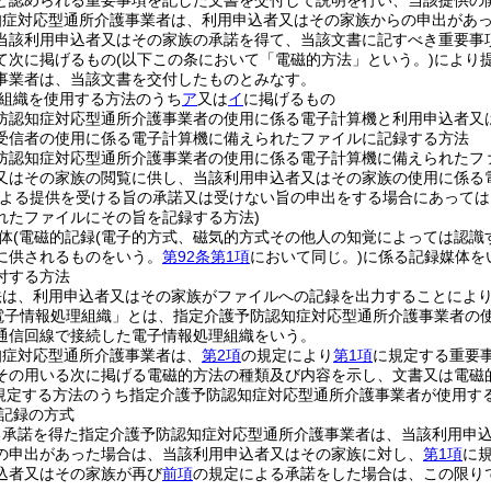
と認められる重要事項を記した文書を交付して説明を行い、当該提供の
知症対応型通所介護事業者は、利用申込者又はその家族からの申出があ
当該利用申込者又はその家族の承諾を得て、当該文書に記すべき重要事
て次に掲げるもの
(以下この条において「電磁的方法」という。)
により
事業者は、当該文書を交付したものとみなす。
組織を使用する方法のうち
ア
又は
イ
に掲げるもの
防認知症対応型通所介護事業者の使用に係る電子計算機と利用申込者又
受信者の使用に係る電子計算機に備えられたファイルに記録する方法
防認知症対応型通所介護事業者の使用に係る電子計算機に備えられたフ
又はその家族の閲覧に供し、当該利用申込者又はその家族の使用に係る
による提供を受ける旨の承諾又は受けない旨の申出をする場合にあって
れたファイルにその旨を記録する方法)
体
(電磁的記録
(電子的方式、磁気的方式その他人の知覚によっては認識
に供されるものをいう。
第92条第1項
において同じ。)
に係る記録媒体を
付する方法
法は、利用申込者又はその家族がファイルへの記録を出力することによ
電子情報処理組織」とは、指定介護予防認知症対応型通所介護事業者の
通信回線で接続した電子情報処理組織をいう。
知症対応型通所介護事業者は、
第2項
の規定により
第1項
に規定する重要
その用いる次に掲げる電磁的方法の種類及び内容を示し、文書又は電磁
規定する方法のうち指定介護予防認知症対応型通所介護事業者が使用す
記録の方式
る承諾を得た指定介護予防認知症対応型通所介護事業者は、当該利用申
の申出があった場合は、当該利用申込者又はその家族に対し、
第1項
に
込者又はその家族が再び
前項
の規定による承諾をした場合は、この限り