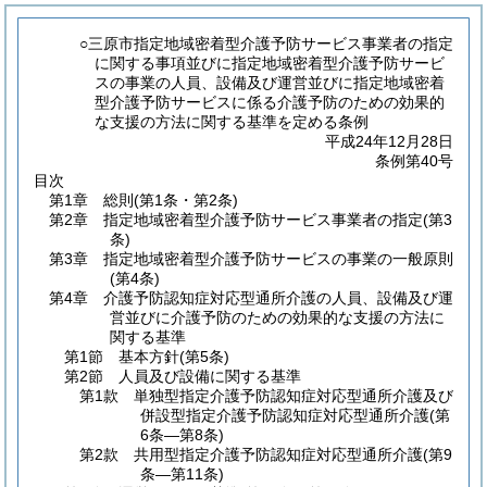
○三原市指定地域密着型介護予防サービス事業者の指定
に関する事項並びに指定地域密着型介護予防サービ
スの事業の人員、設備及び運営並びに指定地域密着
型介護予防サービスに係る介護予防のための効果的
な支援の方法に関する基準を定める条例
平成24年12月28日
条例第40号
目次
第1章
総則
(第1条・第2条)
第2章
指定地域密着型介護予防サービス事業者の指定
(第3
条)
第3章
指定地域密着型介護予防サービスの事業の一般原則
(第4条)
第4章
介護予防認知症対応型通所介護の人員、設備及び運
営並びに介護予防のための効果的な支援の方法に
関する基準
第1節
基本方針
(第5条)
第2節
人員及び設備に関する基準
第1款
単独型指定介護予防認知症対応型通所介護及び
併設型指定介護予防認知症対応型通所介護
(第
6条―第8条)
第2款
共用型指定介護予防認知症対応型通所介護
(第9
条―第11条)