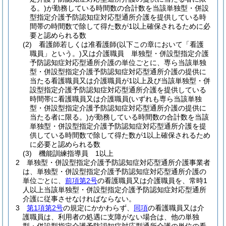
る。)
が勤務している時間数の合計数を当該単独型・併設
型指定介護予防認知症対応型通所介護を提供している時
間帯の時間数で除して得た数が1以上確保されるために必
要と認められる数
(2)
看護師若しくは准看護師
(以下この章において「看護
職員」という。)
又は介護職員 単独型・併設型指定介護
予防認知症対応型通所介護の単位ごとに、専ら当該単独
型・併設型指定介護予防認知症対応型通所介護の提供に
当たる看護職員又は介護職員が1以上及び当該単独型・併
設型指定介護予防認知症対応型通所介護を提供している
時間帯に看護職員又は介護職員
(いずれも専ら当該単独
型・併設型指定介護予防認知症対応型通所介護の提供に
当たる者に限る。)
が勤務している時間数の合計数を当該
単独型・併設型指定介護予防認知症対応型通所介護を提
供している時間数で除して得た数が1以上確保されるため
に必要と認められる数
(3)
機能訓練指導員 1以上
2
単独型・併設型指定介護予防認知症対応型通所介護事業者
は、単独型・併設型指定介護予防認知症対応型通所介護の
単位ごとに、
前項第2号
の看護職員又は介護職員を、常時1
人以上当該単独型・併設型指定介護予防認知症対応型通所
介護に従事させなければならない。
3
第1項第2号
の規定にかかわらず、
同項
の看護職員又は介
護職員は、利用者の処遇に支障がない場合は、他の単独