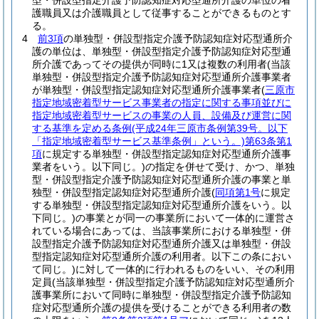
型・併設型指定介護予防認知症対応型通所介護の単位の看
護職員又は介護職員として従事することができるものとす
る。
4
前3項
の単独型・併設型指定介護予防認知症対応型通所介
護の単位は、単独型・併設型指定介護予防認知症対応型通
所介護であってその提供が同時に1又は複数の利用者
(当該
単独型・併設型指定介護予防認知症対応型通所介護事業者
が単独型・併設型指定認知症対応型通所介護事業者
(
三原市
指定地域密着型サービス事業者の指定に関する事項並びに
指定地域密着型サービスの事業の人員、設備及び運営に関
する基準を定める条例
(平成24年三原市条例第39号。以下
「指定地域密着型サービス基準条例」という。)
第63条第1
項
に規定する単独型・併設型指定認知症対応型通所介護事
業者をいう。以下同じ。)
の指定を併せて受け、かつ、単独
型・併設型指定介護予防認知症対応型通所介護の事業と単
独型・併設型指定認知症対応型通所介護
(
同項第1号
に規定
する単独型・併設型指定認知症対応型通所介護をいう。以
下同じ。)
の事業とが同一の事業所において一体的に運営さ
れている場合にあっては、当該事業所における単独型・併
設型指定介護予防認知症対応型通所介護又は単独型・併設
型指定認知症対応型通所介護の利用者。以下この条におい
て同じ。)
に対して一体的に行われるものをいい、その利用
定員
(当該単独型・併設型指定介護予防認知症対応型通所介
護事業所において同時に単独型・併設型指定介護予防認知
症対応型通所介護の提供を受けることができる利用者の数