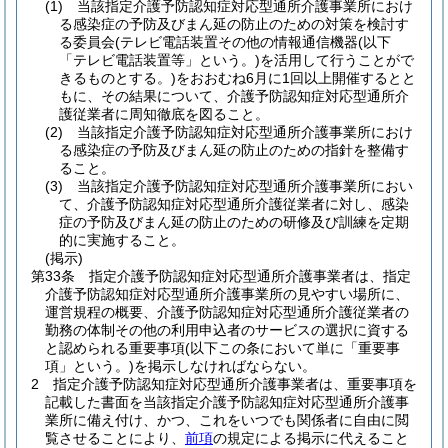
(1)
当該指定介護予防認知症対応型通所介護事業所におけ
る感染症の予防及びまん延の防止のための対策を検討す
る委員会
(テレビ電話装置その他の情報通信機器
(以下
「テレビ電話装置等」という。)
を活用して行うことがで
きるものとする。)
をおおむね6月に1回以上開催するとと
もに、その結果について、介護予防認知症対応型通所介
護従業者に周知徹底を図ること。
(2)
当該指定介護予防認知症対応型通所介護事業所におけ
る感染症の予防及びまん延の防止のための指針を整備す
ること。
(3)
当該指定介護予防認知症対応型通所介護事業所におい
て、介護予防認知症対応型通所介護従業者に対し、感染
症の予防及びまん延の防止のための研修及び訓練を定期
的に実施すること。
(掲示)
第33条
指定介護予防認知症対応型通所介護事業者は、指定
介護予防認知症対応型通所介護事業所の見やすい場所に、
運営規程の概要、介護予防認知症対応型通所介護従業者の
勤務の体制その他の利用申込者のサービスの選択に資する
と認められる重要事項
(以下この条において単に「重要事
項」という。)
を掲示しなければならない。
2
指定介護予防認知症対応型通所介護事業者は、重要事項を
記載した書面を当該指定介護予防認知症対応型通所介護事
業所に備え付け、かつ、これをいつでも関係者に自由に閲
覧させることにより、
前項
の規定による掲示に代えること