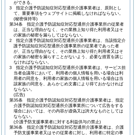
ができる。
3
指定介護予防認知症対応型通所介護事業者は、原則とし
て、重要事項をウェブサイトに掲載しなければならない。
(秘密保持等)
第34条
指定介護予防認知症対応型通所介護事業所の従業者
は、正当な理由がなく、その業務上知り得た利用者又はそ
の家族の秘密を漏らしてはならない。
2
指定介護予防認知症対応型通所介護事業者は、当該指定介
護予防認知症対応型通所介護事業所の従業者であった者
が、正当な理由がなく、その業務上知り得た利用者又はそ
の家族の秘密を漏らすことがないよう、必要な措置を講じ
なければならない。
3
指定介護予防認知症対応型通所介護事業者は、サービス担
当者会議等において、利用者の個人情報を用いる場合は利
用者の同意を、利用者の家族の個人情報を用いる場合は当
該家族の同意を、あらかじめ文書により得ておかなければ
ならない。
(広告)
第35条
指定介護予防認知症対応型通所介護事業者は、指定
介護予防認知症対応型通所介護事業所について広告をする
場合においては、その内容が虚偽又は誇大なものとしては
ならない。
(介護予防支援事業者に対する利益供与の禁止)
第36条
指定介護予防認知症対応型通所介護事業者は、介護
予防支援事業者又はその従業者に対し、利用者に特定の事