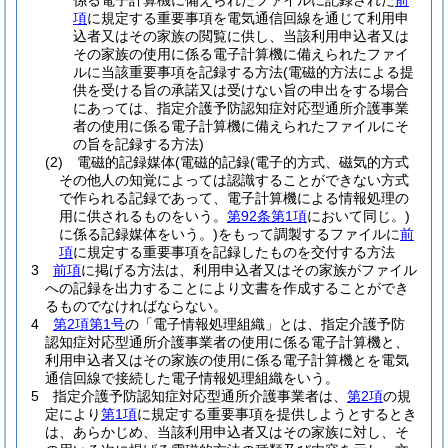
係る電子計算機に備えられたファイルに記録された
前
項
に規定する重要事項を電気通信回線を通じて利用申
込者又はその家族の閲覧に供し、当該利用申込者又は
その家族の使用に係る電子計算機に備えられたファイ
ルに当該重要事項を記録する方法
(電磁的方法による提
供を受ける旨の承諾又は受けない旨の申出をする場合
にあっては、指定介護予防認知症対応型通所介護事業
者の使用に係る電子計算機に備えられたファイルにそ
の旨を記録する方法)
(2)
電磁的記録媒体
(電磁的記録
(電子的方式、磁気的方式
その他人の知覚によっては認識することができない方式
で作られる記録であって、電子計算機による情報処理の
用に供されるものをいう。
第92条第1項
において同じ。)
に係る記録媒体をいう。)
をもって調製するファイルに
前
項
に規定する重要事項を記録したものを交付する方法
3
前項
に掲げる方法は、利用申込者又はその家族がファイル
への記録を出力することにより文書を作成することができ
るものでなければならない。
4
第2項第1号
の「電子情報処理組織」とは、指定介護予防
認知症対応型通所介護事業者の使用に係る電子計算機と、
利用申込者又はその家族の使用に係る電子計算機とを電気
通信回線で接続した電子情報処理組織をいう。
5
指定介護予防認知症対応型通所介護事業者は、
第2項
の規
定により
第1項
に規定する重要事項を提供しようとするとき
は、あらかじめ、当該利用申込者又はその家族に対し、そ