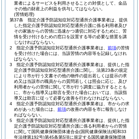
業者によるサービスを利用させることの対償として、金品
その他の財産上の利益を供与してはならない。
(苦情処理)
第37条
指定介護予防認知症対応型通所介護事業者は、提供
した指定介護予防認知症対応型通所介護に係る利用者及び
その家族からの苦情に迅速かつ適切に対応するために、苦
情を受け付けるための窓口を設置する等の必要な措置を講
じなければならない。
2
指定介護予防認知症対応型通所介護事業者は、
前項
の苦情
を受け付けた場合には、当該苦情の内容等を記録しなけれ
ばならない。
3
指定介護予防認知症対応型通所介護事業者は、提供した指
定介護予防認知症対応型通所介護に関し、法第23条の規定
により市が行う文書その他の物件の提出若しくは提示の求
め又は当該市の職員からの質問若しくは照会に応じ、及び
利用者からの苦情に関して市が行う調査に協力するととも
に、市から指導又は助言を受けた場合においては、当該指
導又は助言に従って必要な改善を行わなければならない。
4
指定介護予防認知症対応型通所介護事業者は、市からの求
めがあった場合には、
前項
の改善の内容を市に報告しなけ
ればならない。
5
指定介護予防認知症対応型通所介護事業者は、提供した指
定介護予防認知症対応型通所介護に係る利用者からの苦情
に関して国民健康保険団体連合会
(国民健康保険法
(昭和33
年法律第192号)
第45条第5項に規定する国民健康保険団体