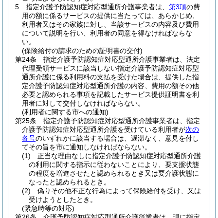
5
指定介護予防認知症対応型通所介護事業者は、
第3項
の費
用の額に係るサービスの提供に当たっては、あらかじめ、
利用者又はその家族に対し、当該サービスの内容及び費用
について説明を行い、利用者の同意を得なければならな
い。
(保険給付の請求のための証明書の交付)
第24条
指定介護予防認知症対応型通所介護事業者は、法定
代理受領サービスに該当しない指定介護予防認知症対応型
通所介護に係る利用料の支払を受けた場合は、提供した指
定介護予防認知症対応型通所介護の内容、費用の額その他
必要と認められる事項を記載したサービス提供証明書を利
用者に対して交付しなければならない。
(利用者に関する市への通知)
第25条
指定介護予防認知症対応型通所介護事業者は、指定
介護予防認知症対応型通所介護を受けている利用者が
次の
各号
のいずれかに該当する場合は、遅滞なく、意見を付し
てその旨を市に通知しなければならない。
(1)
正当な理由なしに指定介護予防認知症対応型通所介護
の利用に関する指示に従わないことにより、要支援状態
の程度を増進させたと認められるとき又は要介護状態に
なったと認められるとき。
(2)
偽りその他不正な行為によって保険給付を受け、又は
受けようとしたとき。
(緊急時等の対応)
第26条
介護予防認知症対応型通所介護従業者は、現に指定