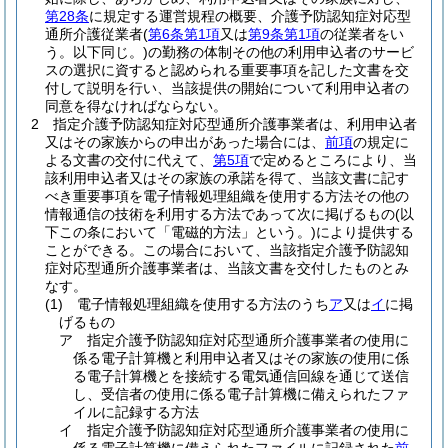
第28条
に規定する運営規程の概要、介護予防認知症対応型
通所介護従業者
(
第6条第1項
又は
第9条第1項
の従業者をい
う。以下同じ。)
の勤務の体制その他の利用申込者のサービ
スの選択に資すると認められる重要事項を記した文書を交
付して説明を行い、当該提供の開始について利用申込者の
同意を得なければならない。
2
指定介護予防認知症対応型通所介護事業者は、利用申込者
又はその家族からの申出があった場合には、
前項
の規定に
よる文書の交付に代えて、
第5項
で定めるところにより、当
該利用申込者又はその家族の承諾を得て、当該文書に記す
べき重要事項を電子情報処理組織を使用する方法その他の
情報通信の技術を利用する方法であって次に掲げるもの
(以
下この条において「電磁的方法」という。)
により提供する
ことができる。
この場合において、当該指定介護予防認知
症対応型通所介護事業者は、当該文書を交付したものとみ
なす。
(1)
電子情報処理組織を使用する方法のうち
ア
又は
イ
に掲
げるもの
ア
指定介護予防認知症対応型通所介護事業者の使用に
係る電子計算機と利用申込者又はその家族の使用に係
る電子計算機とを接続する電気通信回線を通じて送信
し、受信者の使用に係る電子計算機に備えられたファ
イルに記録する方法
イ
指定介護予防認知症対応型通所介護事業者の使用に