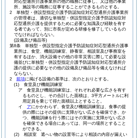
対応型通所介護事業所の他の職務に従事し、又は他の事業
所、施設等の職務に従事することができるものとする。
2
単独型・併設型指定介護予防認知症対応型通所介護事業所
の管理者は、適切な単独型・併設型指定介護予防認知症対
応型通所介護を提供するために必要な知識及び経験を有す
る者であって、別に市長が定める研修を修了しているもの
でなければならない。
(設備及び備品等)
第8条
単独型・併設型指定介護予防認知症対応型通所介護事
業所は、食堂、機能訓練室、静養室、相談室及び事務室を
有するほか、消火設備その他の非常災害に際して必要な設
備並びに単独型・併設型指定介護予防認知症対応型通所介
護の提供に必要なその他の設備及び備品等を備えなければ
ならない。
2
前項
に掲げる設備の基準は、次のとおりとする。
(1)
食堂及び機能訓練室
ア
食堂及び機能訓練室は、それぞれ必要な広さを有す
るものとし、その合計した面積は、3平方メートルに利
用定員を乗じて得た面積以上とすること。
イ
ア
にかかわらず、食堂及び機能訓練室は、食事の提
供の際にはその提供に支障がない広さを確保でき、か
つ、機能訓練を行う際にはその実施に支障がない広さ
を確保できる場合にあっては、同一の場所とすること
ができる。
(2)
相談室 遮へい物の設置等により相談の内容が漏えい