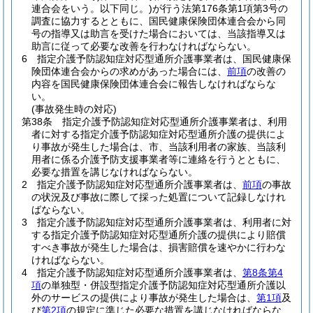
連合会をいう。以下同じ。)
が行う法第176条第1項第3号の
調査に協力するとともに、国民健康保険団体連合会から同
号の指導又は助言を受けた場合においては、当該指導又は
助言に従って必要な改善を行わなければならない。
6
指定介護予防認知症対応型通所介護事業者は、国民健康保
険団体連合会からの求めがあった場合には、
前項
の改善の
内容を国民健康保険団体連合会に報告しなければならな
い。
(事故発生時の対応)
第38条
指定介護予防認知症対応型通所介護事業者は、利用
者に対する指定介護予防認知症対応型通所介護の提供によ
り事故が発生した場合は、市、当該利用者の家族、当該利
用者に係る介護予防支援事業者等に連絡を行うとともに、
必要な措置を講じなければならない。
2
指定介護予防認知症対応型通所介護事業者は、
前項
の事故
の状況及び事故に際して採った処置について記録しなけれ
ばならない。
3
指定介護予防認知症対応型通所介護事業者は、利用者に対
する指定介護予防認知症対応型通所介護の提供により賠償
すべき事故が発生した場合は、損害賠償を速やかに行わな
ければならない。
4
指定介護予防認知症対応型通所介護事業者は、
第8条第4
項
の単独型・併設型指定介護予防認知症対応型通所介護以
外のサービスの提供により事故が発生した場合は、
第1項
及
び
第2項
の規定に準じた必要な措置を講じなければならな