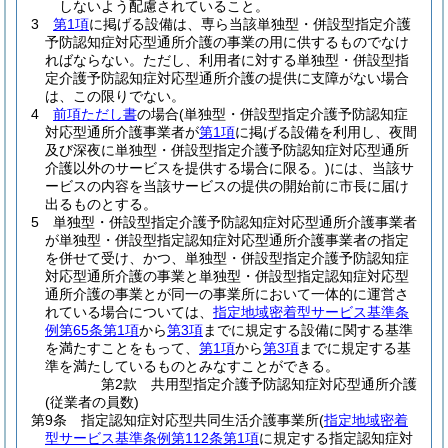
しないよう配慮されていること。
3
第1項
に掲げる設備は、専ら当該単独型・併設型指定介護
予防認知症対応型通所介護の事業の用に供するものでなけ
ればならない。
ただし、利用者に対する単独型・併設型指
定介護予防認知症対応型通所介護の提供に支障がない場合
は、この限りでない。
4
前項ただし書
の場合
(単独型・併設型指定介護予防認知症
対応型通所介護事業者が
第1項
に掲げる設備を利用し、夜間
及び深夜に単独型・併設型指定介護予防認知症対応型通所
介護以外のサービスを提供する場合に限る。)
には、当該サ
ービスの内容を当該サービスの提供の開始前に市長に届け
出るものとする。
5
単独型・併設型指定介護予防認知症対応型通所介護事業者
が単独型・併設型指定認知症対応型通所介護事業者の指定
を併せて受け、かつ、単独型・併設型指定介護予防認知症
対応型通所介護の事業と単独型・併設型指定認知症対応型
通所介護の事業とが同一の事業所において一体的に運営さ
れている場合については、
指定地域密着型サービス基準条
例第65条第1項
から
第3項
までに規定する設備に関する基準
を満たすことをもって、
第1項
から
第3項
までに規定する基
準を満たしているものとみなすことができる。
第2款
共用型指定介護予防認知症対応型通所介護
(従業者の員数)
第9条
指定認知症対応型共同生活介護事業所
(
指定地域密着
型サービス基準条例第112条第1項
に規定する指定認知症対