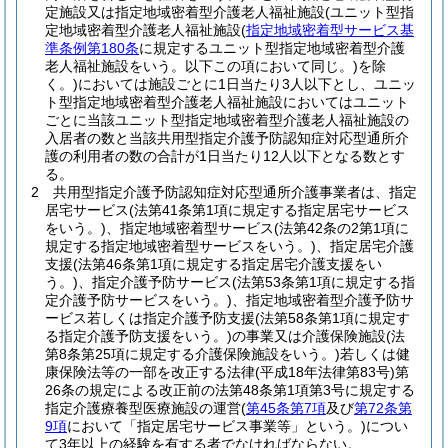
定施設又は指定地域密着型介護老人福祉施設
(ユニット型指
定地域密着型介護老人福祉施設
(
指定地域密着型サービス基
準条例第180条
に規定するユニット型指定地域密着型介護
老人福祉施設をいう。以下この項において同じ。)
を除
く。)
においては施設ごとに1日当たり3人以下とし、ユニッ
ト型指定地域密着型介護老人福祉施設においてはユニット
ごとに当該ユニット型指定地域密着型介護老人福祉施設の
入居者の数と当該共用型指定介護予防認知症対応型通所介
護の利用者の数の合計が1日当たり12人以下となる数とす
る。
2
共用型指定介護予防認知症対応型通所介護事業者は、指定
居宅サービス
(法第41条第1項に規定する指定居宅サービス
をいう。)
、指定地域密着型サービス
(法第42条の2第1項に
規定する指定地域密着型サービスをいう。)
、指定居宅介護
支援
(法第46条第1項に規定する指定居宅介護支援をい
う。)
、指定介護予防サービス
(法第53条第1項に規定する指
定介護予防サービスをいう。)
、指定地域密着型介護予防サ
ービス若しくは指定介護予防支援
(法第58条第1項に規定す
る指定介護予防支援をいう。)
の事業又は介護保険施設
(法
第8条第25項に規定する介護保険施設をいう。)
若しくは健
康保険法等の一部を改正する法律
(平成18年法律第83号)
第
26条の規定による改正前の法第48条第1項第3号に規定する
指定介護療養型医療施設の運営
(
第45条第7項
及び
第72条第
9項
において「指定居宅サービス事業等」という。)
につい
て3年以上の経験を有する者でなければならない。