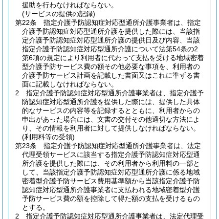
援助を行わなければならない。
(サービスの提供の記録)
第22条
指定介護予防認知症対応型通所介護事業者は、指定
介護予防認知症対応型通所介護を提供した際には、当該指
定介護予防認知症対応型通所介護の提供日及び内容、当該
指定介護予防認知症対応型通所介護について法第54条の2
第6項の規定により利用者に代わって支払を受ける地域密着
型介護予防サービス費の額その他必要な事項を、利用者の
介護予防サービス計画を記載した書面又はこれに準ずる書
面に記載しなければならない。
2
指定介護予防認知症対応型通所介護事業者は、指定介護予
防認知症対応型通所介護を提供した際には、提供した具体
的なサービスの内容等を記録するとともに、利用者からの
申出があった場合には、文書の交付その他適切な方法によ
り、その情報を利用者に対して提供しなければならない。
(利用料等の受領)
第23条
指定介護予防認知症対応型通所介護事業者は、法定
代理受領サービスに該当する指定介護予防認知症対応型通
所介護を提供した際には、その利用者から利用料の一部と
して、当該指定介護予防認知症対応型通所介護に係る地域
密着型介護予防サービス費用基準額から当該指定介護予防
認知症対応型通所介護事業者に支払われる地域密着型介護
予防サービス費の額を控除して得た額の支払を受けるもの
とする。
2
指定介護予防認知症対応型通所介護事業者は、法定代理受