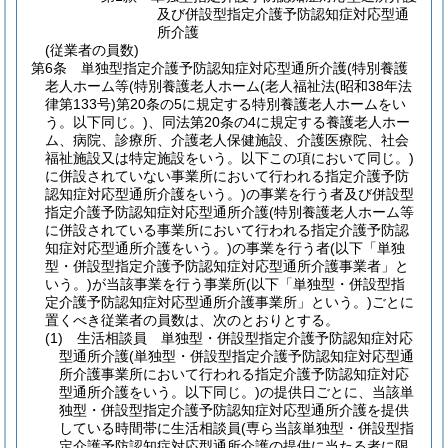
及び併設型指定介護予防認知症対応型通
所介護
(従業者の員数)
第6条
単独型指定介護予防認知症対応型通所介護
(特別養護
老人ホーム等
(特別養護老人ホーム
(老人福祉法
(昭和38年法
律第133号)
第20条の5に規定する特別養護老人ホームをい
う。以下同じ。)
、同法第20条の4に規定する養護老人ホー
ム、病院、診療所、介護老人保健施設、介護医療院、社会
福祉施設又は特定施設をいう。以下この項において同じ。)
に併設されていない事業所において行われる指定介護予防
認知症対応型通所介護をいう。)
の事業を行う者及び併設型
指定介護予防認知症対応型通所介護
(特別養護老人ホーム等
に併設されている事業所において行われる指定介護予防認
知症対応型通所介護をいう。)
の事業を行う者
(以下「単独
型・併設型指定介護予防認知症対応型通所介護事業者」と
いう。)
が当該事業を行う事業所
(以下「単独型・併設型指
定介護予防認知症対応型通所介護事業所」という。)
ごとに
置くべき従業者の員数は、次のとおりとする。
(1)
生活相談員 単独型・併設型指定介護予防認知症対応
型通所介護
(単独型・併設型指定介護予防認知症対応型通
所介護事業所において行われる指定介護予防認知症対応
型通所介護をいう。以下同じ。)
の提供日ごとに、当該単
独型・併設型指定介護予防認知症対応型通所介護を提供
している時間帯に生活相談員
(専ら当該単独型・併設型指
定介護予防認知症対応型通所介護の提供に当たる者に限