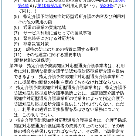
(4)
指定介護予防認知症対応型通所介護の利用定員
(
第6条
第4項
又は
第10条第1項
の利用定員をいう。
第30条
におい
て同じ。)
(5)
指定介護予防認知症対応型通所介護の内容及び利用料
その他の費用の額
(6)
通常の事業の実施地域
(7)
サービス利用に当たっての留意事項
(8)
緊急時等における対応方法
(9)
非常災害対策
(10)
虐待の防止のための措置に関する事項
(11)
その他運営に関する重要事項
(勤務体制の確保等)
第29条
指定介護予防認知症対応型通所介護事業者は、利用
者に対し適切な指定介護予防認知症対応型通所介護を提供
できるよう、指定介護予防認知症対応型通所介護事業所ご
とに従業者の勤務の体制を定めておかなければならない。
2
指定介護予防認知症対応型通所介護事業者は、指定介護予
防認知症対応型通所介護事業所ごとに、当該指定介護予防
認知症対応型通所介護事業所の従業者によって指定介護予
防認知症対応型通所介護を提供しなければならない。
ただ
し、利用者の処遇に直接影響を及ぼさない業務について
は、この限りでない。
3
指定介護予防認知症対応型通所介護事業者は、介護予防認
知症対応型通所介護従業者の資質の向上のために、その研
修の機会を確保しなければならない。
その際、当該指定介