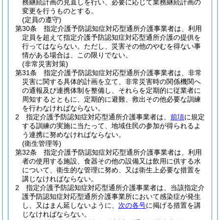
務継続計画の見直しを行い、必要に応じて業務継続計画の
変更を行うものとする。
(定員の遵守)
第30条
指定介護予防認知症対応型通所介護事業者は、利用
定員を超えて指定介護予防認知症対応型通所介護の提供を
行ってはならない。
ただし、災害その他のやむを得ない事
情がある場合は、この限りでない。
(非常災害対策)
第31条
指定介護予防認知症対応型通所介護事業者は、非常
災害に関する具体的計画を立て、非常災害時の関係機関へ
の通報及び連携体制を整備し、それらを定期的に従業者に
周知するとともに、定期的に避難、救出その他必要な訓練
を行わなければならない。
2
指定介護予防認知症対応型通所介護事業者は、
前項
に規定
する訓練の実施に当たって、地域住民の参加が得られるよ
う連携に努めなければならない。
(衛生管理等)
第32条
指定介護予防認知症対応型通所介護事業者は、利用
者の使用する施設、食器その他の設備又は飲用に供する水
について、衛生的な管理に努め、又は衛生上必要な措置を
講じなければならない。
2
指定介護予防認知症対応型通所介護事業者は、当該指定介
護予防認知症対応型通所介護事業所において感染症が発生
し、又はまん延しないように、
次の各号
に掲げる措置を講
じなければならない。