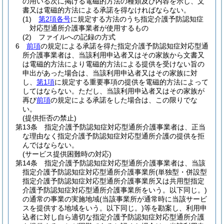
の用いる次に掲げる電磁的方法の種類及び内容を示し、文
書又は電磁的方法による承諾を得なければならない。
(1)
第2項各号
に規定する方法のうち指定介護予防認知症
対応型通所介護事業者が使用するもの
(2)
ファイルへの記録の方式
6
前項
の規定による承諾を得た指定介護予防認知症対応型通
所介護事業者は、当該利用申込者又はその家族から文書又
は電磁的方法により電磁的方法による提供を受けない旨の
申出があった場合は、当該利用申込者又はその家族に対
し、
第1項
に規定する重要事項の提供を電磁的方法によって
してはならない。
ただし、当該利用申込者又はその家族が
再び
前項
の規定による承諾をした場合は、この限りでな
い。
(提供拒否の禁止)
第13条
指定介護予防認知症対応型通所介護事業者は、正当
な理由なく指定介護予防認知症対応型通所介護の提供を拒
んではならない。
(サービス提供困難時の対応)
第14条
指定介護予防認知症対応型通所介護事業者は、当該
指定介護予防認知症対応型通所介護事業所
(単独型・併設型
指定介護予防認知症対応型通所介護事業所又は共用型指定
介護予防認知症対応型通所介護事業所をいう。以下同じ。)
の通常の事業の実施地域
(当該事業所が通常時に当該サービ
スを提供する地域をいう。以下同じ。)
等を勘案し、利用申
込者に対し自ら適切な指定介護予防認知症対応型通所介護