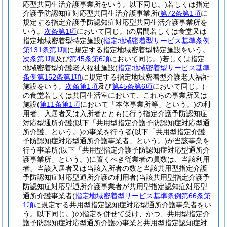
応型共同生活介護事業所をいう。以下同じ。)
若しくは指定
介護予防認知症対応型共同生活介護事業所
(
第72条第1項
に
規定する指定介護予防認知症対応型共同生活介護事業所を
いう。
次条第1項
において同じ。)
の居間若しくは食堂又は
指定地域密着型特定施設
(
指定地域密着型サービス基準条例
第131条第1項
に規定する指定地域密着型特定施設をいう。
次条第1項
及び
第45条第6項
において同じ。)
若しくは指定
地域密着型介護老人福祉施設
(
指定地域密着型サービス基準
条例第152条第1項
に規定する指定地域密着型介護老人福祉
施設をいう。
次条第1項
及び
第45条第6項
において同じ。)
の食堂若しくは共同生活室において、これらの事業所又は
施設
(
第11条第1項
において「本体事業所等」という。)
の利
用者、入居者又は入所者とともに行う指定介護予防認知症
対応型通所介護
(以下「共用型指定介護予防認知症対応型通
所介護」という。)
の事業を行う者
(以下「共用型指定介護
予防認知症対応型通所介護事業者」という。)
が当該事業を
行う事業所
(以下「共用型指定介護予防認知症対応型通所介
護事業所」という。)
に置くべき従業者の員数は、当該利用
者、当該入居者又は当該入所者の数と当該共用型指定介護
予防認知症対応型通所介護の利用者
(当該共用型指定介護予
防認知症対応型通所介護事業者が共用型指定認知症対応型
通所介護事業者
(
指定地域密着型サービス基準条例第66条第
1項
に規定する共用型指定認知症対応型通所介護事業者をい
う。以下同じ。)
の指定を併せて受け、かつ、共用型指定介
護予防認知症対応型通所介護の事業と共用型指定認知症対