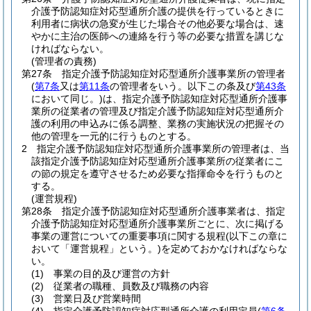
介護予防認知症対応型通所介護の提供を行っているときに
利用者に病状の急変が生じた場合その他必要な場合は、速
やかに主治の医師への連絡を行う等の必要な措置を講じな
ければならない。
(管理者の責務)
第27条
指定介護予防認知症対応型通所介護事業所の管理者
(
第7条
又は
第11条
の管理者をいう。以下この条及び
第43条
において同じ。)
は、指定介護予防認知症対応型通所介護事
業所の従業者の管理及び指定介護予防認知症対応型通所介
護の利用の申込みに係る調整、業務の実施状況の把握その
他の管理を一元的に行うものとする。
2
指定介護予防認知症対応型通所介護事業所の管理者は、当
該指定介護予防認知症対応型通所介護事業所の従業者にこ
の節の規定を遵守させるため必要な指揮命令を行うものと
する。
(運営規程)
第28条
指定介護予防認知症対応型通所介護事業者は、指定
介護予防認知症対応型通所介護事業所ごとに、次に掲げる
事業の運営についての重要事項に関する規程
(以下この章に
おいて「運営規程」という。)
を定めておかなければならな
い。
(1)
事業の目的及び運営の方針
(2)
従業者の職種、員数及び職務の内容
(3)
営業日及び営業時間