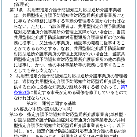
(管理者)
第11条
共用型指定介護予防認知症対応型通所介護事業者
は、共用型指定介護予防認知症対応型通所介護事業所ごと
に専らその職務に従事する常勤の管理者を置かなければな
らない。
ただし、当該管理者は、共用型指定介護予防認知
症対応型通所介護事業所の管理上支障がない場合は、当該
共用型指定介護予防認知症対応型通所介護事業所の他の職
務に従事し、又は他の事業所、施設等の職務に従事するこ
とができるものとする。
なお、共用型指定介護予防認知症
対応型通所介護事業所の管理上支障がない場合は、当該共
用型指定介護予防認知症対応型通所介護事業所の他の職務
に従事し、かつ、他の本体事業所等の職務に従事すること
としても差し支えない。
2
共用型指定介護予防認知症対応型通所介護事業所の管理者
は、適切な共用型指定介護予防認知症対応型通所介護を提
供するために必要な知識及び経験を有する者であって、
第7
条第2項
に規定する市長が定める研修を修了しているもので
なければならない。
第3節
運営に関する基準
(内容及び手続の説明及び同意)
第12条
指定介護予防認知症対応型通所介護事業者
(単独型・
併設型指定介護予防認知症対応型通所介護事業者及び共用
型指定介護予防認知症対応型通所介護事業者をいう。以下
同じ。)
は、指定介護予防認知症対応型通所介護の提供の開
始に際し、あらかじめ、利用申込者又はその家族に対し、