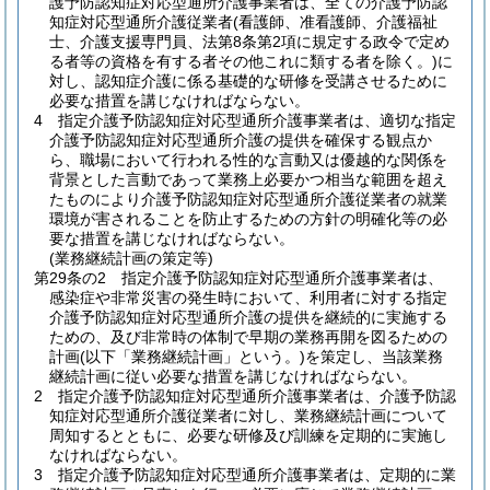
護予防認知症対応型通所介護事業者は、全ての介護予防認
知症対応型通所介護従業者
(看護師、准看護師、介護福祉
士、介護支援専門員、法第8条第2項に規定する政令で定め
る者等の資格を有する者その他これに類する者を除く。)
に
対し、認知症介護に係る基礎的な研修を受講させるために
必要な措置を講じなければならない。
4
指定介護予防認知症対応型通所介護事業者は、適切な指定
介護予防認知症対応型通所介護の提供を確保する観点か
ら、職場において行われる性的な言動又は優越的な関係を
背景とした言動であって業務上必要かつ相当な範囲を超え
たものにより介護予防認知症対応型通所介護従業者の就業
環境が害されることを防止するための方針の明確化等の必
要な措置を講じなければならない。
(業務継続計画の策定等)
第29条の2
指定介護予防認知症対応型通所介護事業者は、
感染症や非常災害の発生時において、利用者に対する指定
介護予防認知症対応型通所介護の提供を継続的に実施する
ための、及び非常時の体制で早期の業務再開を図るための
計画
(以下「業務継続計画」という。)
を策定し、当該業務
継続計画に従い必要な措置を講じなければならない。
2
指定介護予防認知症対応型通所介護事業者は、介護予防認
知症対応型通所介護従業者に対し、業務継続計画について
周知するとともに、必要な研修及び訓練を定期的に実施し
なければならない。
3
指定介護予防認知症対応型通所介護事業者は、定期的に業