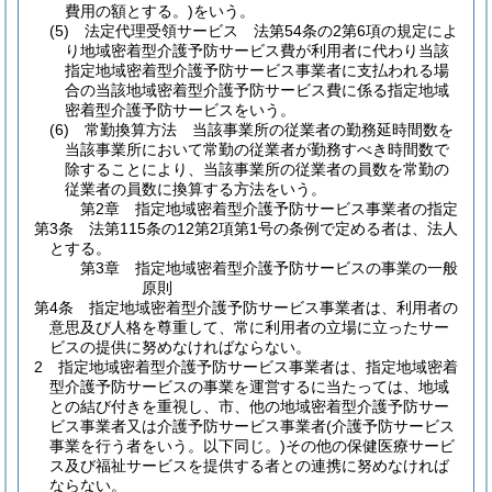
費用の額とする。)
をいう。
(5)
法定代理受領サービス 法第54条の2第6項の規定によ
り地域密着型介護予防サービス費が利用者に代わり当該
指定地域密着型介護予防サービス事業者に支払われる場
合の当該地域密着型介護予防サービス費に係る指定地域
密着型介護予防サービスをいう。
(6)
常勤換算方法 当該事業所の従業者の勤務延時間数を
当該事業所において常勤の従業者が勤務すべき時間数で
除することにより、当該事業所の従業者の員数を常勤の
従業者の員数に換算する方法をいう。
第2章
指定地域密着型介護予防サービス事業者の指定
第3条
法第115条の12第2項第1号の条例で定める者は、法人
とする。
第3章
指定地域密着型介護予防サービスの事業の一般
原則
第4条
指定地域密着型介護予防サービス事業者は、利用者の
意思及び人格を尊重して、常に利用者の立場に立ったサー
ビスの提供に努めなければならない。
2
指定地域密着型介護予防サービス事業者は、指定地域密着
型介護予防サービスの事業を運営するに当たっては、地域
との結び付きを重視し、市、他の地域密着型介護予防サー
ビス事業者又は介護予防サービス事業者
(介護予防サービス
事業を行う者をいう。以下同じ。)
その他の保健医療サービ
ス及び福祉サービスを提供する者との連携に努めなければ
ならない。