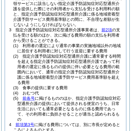
領サービスに該当しない指定介護予防認知症対応型通所介
護を提供した際にその利用者から支払を受ける利用料の額
と、指定介護予防認知症対応型通所介護に係る地域密着型
介護予防サービス費用基準額との間に、不合理な差額が生
じないようにしなければならない。
3
指定介護予防認知症対応型通所介護事業者は、
前2項
の支
払を受ける額のほか、次に掲げる費用の額の支払を利用者
から受けることができる。
(1)
利用者の選定により通常の事業の実施地域以外の地域
に居住する利用者に対して行う送迎に要する費用
(2)
指定介護予防認知症対応型通所介護に通常要する時間
を超える指定介護予防認知症対応型通所介護であって利
用者の選定に係るものの提供に伴い必要となる費用の範
囲内において、通常の指定介護予防認知症対応型通所介
護に係る地域密着型介護予防サービス費用基準額を超え
る費用
(3)
食事の提供に要する費用
(4)
おむつ代
(5)
前各号
に掲げるもののほか、指定介護予防認知症対応
型通所介護の提供において提供される便宜のうち、日常
生活においても通常必要となるものに係る費用であっ
て、その利用者に負担させることが適当と認められるも
の
4
前項第3号
に掲げる費用については、別に市長が定めると
ころによるものとする。