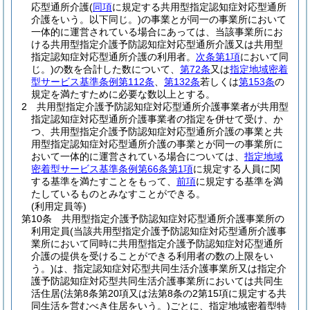
応型通所介護
(
同項
に規定する共用型指定認知症対応型通所
介護をいう。以下同じ。)
の事業とが同一の事業所において
一体的に運営されている場合にあっては、当該事業所にお
ける共用型指定介護予防認知症対応型通所介護又は共用型
指定認知症対応型通所介護の利用者。
次条第1項
において同
じ。)
の数を合計した数について、
第72条
又は
指定地域密着
型サービス基準条例第112条
、
第132条
若しくは
第153条
の
規定を満たすために必要な数以上とする。
2
共用型指定介護予防認知症対応型通所介護事業者が共用型
指定認知症対応型通所介護事業者の指定を併せて受け、か
つ、共用型指定介護予防認知症対応型通所介護の事業と共
用型指定認知症対応型通所介護の事業とが同一の事業所に
おいて一体的に運営されている場合については、
指定地域
密着型サービス基準条例第66条第1項
に規定する人員に関
する基準を満たすことをもって、
前項
に規定する基準を満
たしているものとみなすことができる。
(利用定員等)
第10条
共用型指定介護予防認知症対応型通所介護事業所の
利用定員
(当該共用型指定介護予防認知症対応型通所介護事
業所において同時に共用型指定介護予防認知症対応型通所
介護の提供を受けることができる利用者の数の上限をい
う。)
は、指定認知症対応型共同生活介護事業所又は指定介
護予防認知症対応型共同生活介護事業所においては共同生
活住居
(法第8条第20項又は法第8条の2第15項に規定する共
同生活を営むべき住居をいう。)
ごとに、指定地域密着型特