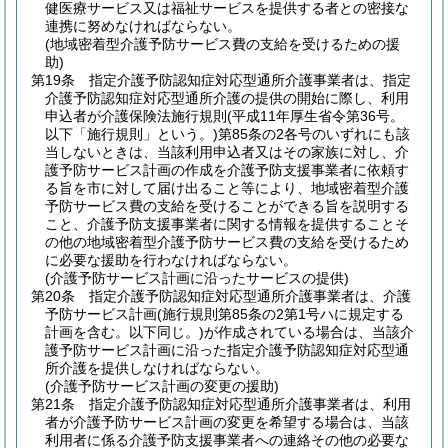
健医療サービス又は福祉サービスを提供する者との密接な
連携に努めなければならない。
(地域密着型介護予防サービス費の支給を受けるための援
助)
第19条
指定介護予防認知症対応型通所介護事業者は、指定
介護予防認知症対応型通所介護の提供の開始に際し、利用
申込者が介護保険法施行規則
(平成11年厚生省令第36号。
以下「施行規則」という。)
第85条の2各号のいずれにも該
当しないときは、当該利用申込者又はその家族に対し、介
護予防サービス計画の作成を介護予防支援事業者に依頼す
る旨を市に対して届け出ること等により、地域密着型介護
予防サービス費の支給を受けることができる旨を説明する
こと、介護予防支援事業者に関する情報を提供することそ
の他の地域密着型介護予防サービス費の支給を受けるため
に必要な援助を行わなければならない。
(介護予防サービス計画に沿ったサービスの提供)
第20条
指定介護予防認知症対応型通所介護事業者は、介護
予防サービス計画
(施行規則第85条の2第1号ハに規定する
計画を含む。以下同じ。)
が作成されている場合は、当該介
護予防サービス計画に沿った指定介護予防認知症対応型通
所介護を提供しなければならない。
(介護予防サービス計画の変更の援助)
第21条
指定介護予防認知症対応型通所介護事業者は、利用
者が介護予防サービス計画の変更を希望する場合は、当該
利用者に係る介護予防支援事業者への連絡その他の必要な