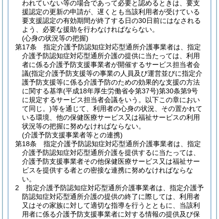
われていない等の場合であって必要と認めるときは、要支
援認定の更新の申請が、遅くとも当該利用者が受けている
要支援認定の有効期間が終了する日の30日前にはなされる
よう、必要な援助を行わなければならない。
(心身の状況等の把握)
第17条
指定介護予防認知症対応型通所介護事業者は、指定
介護予防認知症対応型通所介護の提供に当たっては、利用
者に係る介護予防支援事業者が開催するサービス担当者会
議
(指定介護予防支援等の事業の人員及び運営並びに指定介
護予防支援等に係る介護予防のための効果的な支援の方法
に関する基準
(平成18年厚生労働省令第37号)
第30条第9号
に規定するサービス担当者会議をいう。以下この章におい
て同じ。)
等を通じて、利用者の心身の状況、その置かれて
いる環境、他の保健医療サービス又は福祉サービスの利用
状況等の把握に努めなければならない。
(介護予防支援事業者等との連携)
第18条
指定介護予防認知症対応型通所介護事業者は、指定
介護予防認知症対応型通所介護を提供するに当たっては、
介護予防支援事業者その他保健医療サービス又は福祉サー
ビスを提供する者との密接な連携に努めなければならな
い。
2
指定介護予防認知症対応型通所介護事業者は、指定介護予
防認知症対応型通所介護の提供の終了に際しては、利用者
又はその家族に対して適切な指導を行うとともに、当該利
用者に係る介護予防支援事業者に対する情報の提供及び保