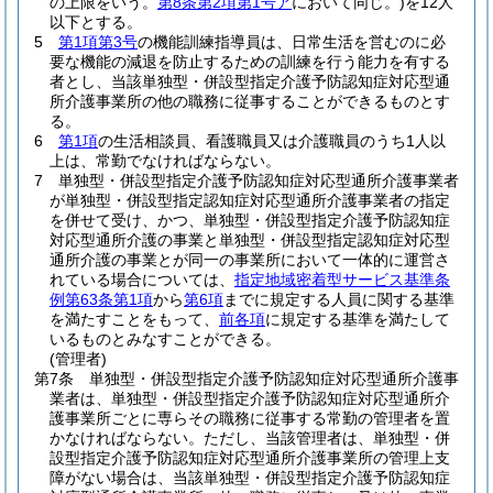
の上限をいう。
第8条第2項第1号ア
において同じ。)
を12人
以下とする。
5
第1項第3号
の機能訓練指導員は、日常生活を営むのに必
要な機能の減退を防止するための訓練を行う能力を有する
者とし、当該単独型・併設型指定介護予防認知症対応型通
所介護事業所の他の職務に従事することができるものとす
る。
6
第1項
の生活相談員、看護職員又は介護職員のうち1人以
上は、常勤でなければならない。
7
単独型・併設型指定介護予防認知症対応型通所介護事業者
が単独型・併設型指定認知症対応型通所介護事業者の指定
を併せて受け、かつ、単独型・併設型指定介護予防認知症
対応型通所介護の事業と単独型・併設型指定認知症対応型
通所介護の事業とが同一の事業所において一体的に運営さ
れている場合については、
指定地域密着型サービス基準条
例第63条第1項
から
第6項
までに規定する人員に関する基準
を満たすことをもって、
前各項
に規定する基準を満たして
いるものとみなすことができる。
(管理者)
第7条
単独型・併設型指定介護予防認知症対応型通所介護事
業者は、単独型・併設型指定介護予防認知症対応型通所介
護事業所ごとに専らその職務に従事する常勤の管理者を置
かなければならない。
ただし、当該管理者は、単独型・併
設型指定介護予防認知症対応型通所介護事業所の管理上支
障がない場合は、当該単独型・併設型指定介護予防認知症