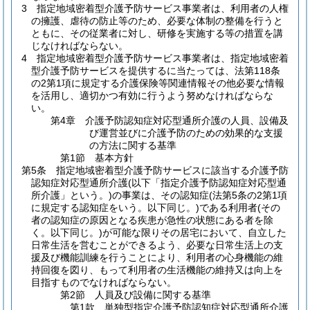
3
指定地域密着型介護予防サービス事業者は、利用者の人権
の擁護、虐待の防止等のため、必要な体制の整備を行うと
ともに、その従業者に対し、研修を実施する等の措置を講
じなければならない。
4
指定地域密着型介護予防サービス事業者は、指定地域密着
型介護予防サービスを提供するに当たっては、法第118条
の2第1項に規定する介護保険等関連情報その他必要な情報
を活用し、適切かつ有効に行うよう努めなければならな
い。
第4章
介護予防認知症対応型通所介護の人員、設備及
び運営並びに介護予防のための効果的な支援
の方法に関する基準
第1節
基本方針
第5条
指定地域密着型介護予防サービスに該当する介護予防
認知症対応型通所介護
(以下「指定介護予防認知症対応型通
所介護」という。)
の事業は、その認知症
(法第5条の2第1項
に規定する認知症をいう。以下同じ。)
である利用者
(その
者の認知症の原因となる疾患が急性の状態にある者を除
く。以下同じ。)
が可能な限りその居宅において、自立した
日常生活を営むことができるよう、必要な日常生活上の支
援及び機能訓練を行うことにより、利用者の心身機能の維
持回復を図り、もって利用者の生活機能の維持又は向上を
目指すものでなければならない。
第2節
人員及び設備に関する基準
第1款
単独型指定介護予防認知症対応型通所介護