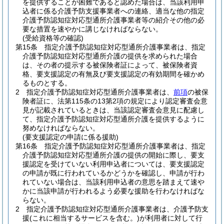
を提供することが困難であると認めた場合は、当該利用申
込者に係る介護予防支援事業者への連絡、適当な他の指定
介護予防認知症対応型通所介護事業者等の紹介その他の必
要な措置を速やかに講じなければならない。
(受給資格等の確認)
第15条
指定介護予防認知症対応型通所介護事業者は、指定
介護予防認知症対応型通所介護の提供を求められた場合
は、その者の提示する被保険者証によって、被保険者資
格、要支援認定の有無及び要支援認定の有効期間を確かめ
るものとする。
2
指定介護予防認知症対応型通所介護事業者は、
前項
の被保
険者証に、法第115条の13第2項の規定により認定審査会意
見が記載されているときは、当該認定審査会意見に配慮し
て、指定介護予防認知症対応型通所介護を提供するように
努めなければならない。
(要支援認定の申請に係る援助)
第16条
指定介護予防認知症対応型通所介護事業者は、指定
介護予防認知症対応型通所介護の提供の開始に際し、要支
援認定を受けていない利用申込者については、要支援認定
の申請が既に行われているかどうかを確認し、申請が行わ
れていない場合は、当該利用申込者の意思を踏まえて速や
かに当該申請が行われるよう必要な援助を行わなければな
らない。
2
指定介護予防認知症対応型通所介護事業者は、介護予防支
援
(これに相当するサービスを含む。)
が利用者に対して行