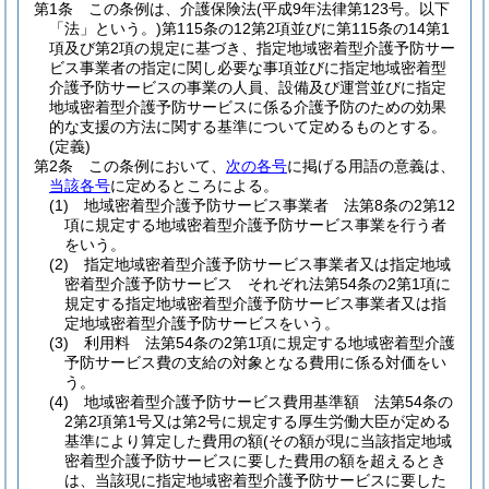
第1条
この条例は、介護保険法
(平成9年法律第123号。以下
「法」という。)
第115条の12第2項並びに第115条の14第1
項及び第2項の規定に基づき、指定地域密着型介護予防サー
ビス事業者の指定に関し必要な事項並びに指定地域密着型
介護予防サービスの事業の人員、設備及び運営並びに指定
地域密着型介護予防サービスに係る介護予防のための効果
的な支援の方法に関する基準について定めるものとする。
(定義)
第2条
この条例において、
次の各号
に掲げる用語の意義は、
当該各号
に定めるところによる。
(1)
地域密着型介護予防サービス事業者 法第8条の2第12
項に規定する地域密着型介護予防サービス事業を行う者
をいう。
(2)
指定地域密着型介護予防サービス事業者又は指定地域
密着型介護予防サービス それぞれ法第54条の2第1項に
規定する指定地域密着型介護予防サービス事業者又は指
定地域密着型介護予防サービスをいう。
(3)
利用料 法第54条の2第1項に規定する地域密着型介護
予防サービス費の支給の対象となる費用に係る対価をい
う。
(4)
地域密着型介護予防サービス費用基準額 法第54条の
2第2項第1号又は第2号に規定する厚生労働大臣が定める
基準により算定した費用の額
(その額が現に当該指定地域
密着型介護予防サービスに要した費用の額を超えるとき
は、当該現に指定地域密着型介護予防サービスに要した