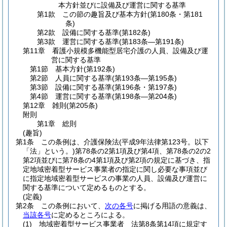
本方針並びに設備及び運営に関する基準
第1款
この節の趣旨及び基本方針
(第180条・第181
条)
第2款
設備に関する基準
(第182条)
第3款
運営に関する基準
(第183条―第191条)
第11章
看護小規模多機能型居宅介護の人員、設備及び運
営に関する基準
第1節
基本方針
(第192条)
第2節
人員に関する基準
(第193条―第195条)
第3節
設備に関する基準
(第196条・第197条)
第4節
運営に関する基準
(第198条―第204条)
第12章
雑則
(第205条)
附則
第1章
総則
(趣旨)
第1条
この条例は、介護保険法
(平成9年法律第123号。以下
「法」という。)
第78条の2第1項及び第4項、第78条の2の2
第2項並びに第78条の4第1項及び第2項の規定に基づき、指
定地域密着型サービス事業者の指定に関し必要な事項並び
に指定地域密着型サービスの事業の人員、設備及び運営に
関する基準について定めるものとする。
(定義)
第2条
この条例において、
次の各号
に掲げる用語の意義は、
当該各号
に定めるところによる。
(1)
地域密着型サービス事業者 法第8条第14項に規定す