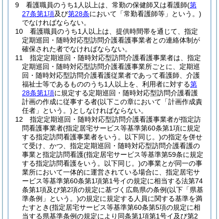
9
看護職員のうち1人以上は、常勤の保健師又は看護師
(
第
27条第1項
及び
第28条
において「常勤看護師等」という。)
でなければならない。
10
看護職員のうち1人以上は、提供時間帯を通じて、指定
定期巡回・随時対応型訪問介護看護事業者との連絡体制が
確保された者でなければならない。
11
指定定期巡回・随時対応型訪問介護看護事業者は、指定
定期巡回・随時対応型訪問介護看護事業所ごとに、定期巡
回・随時対応型訪問介護看護従業者であって看護師、介護
福祉士等であるもののうち1人以上を、利用者に対する
第
28条第1項
に規定する定期巡回・随時対応型訪問介護看護
計画の作成に従事する者
(以下この章において「計画作成責
任者」という。)
としなければならない。
12
指定定期巡回・随時対応型訪問介護看護事業者が指定訪
問看護事業者
(指定居宅サービス等基準第60条第1項に規定
する指定訪問看護事業者をいう。以下同じ。)
の指定を併せ
て受け、かつ、指定定期巡回・随時対応型訪問介護看護の
事業と指定訪問看護
(指定居宅サービス等基準第59条に規定
する指定訪問看護をいう。以下同じ。)
の事業とが同一の事
業所において一体的に運営されている場合に、指定居宅サ
ービス等基準第60条第1項第1号イの規定に相当する法第74
条第1項及び第2項の規定に基づく広島県の条例
(以下「県基
準条例」という。)
の規定に規定する人員に関する基準を満
たすとき
(指定居宅サービス等基準第60条第5項の規定に相
当する県基準条例の規定により同条第1項第1号イ及び第2