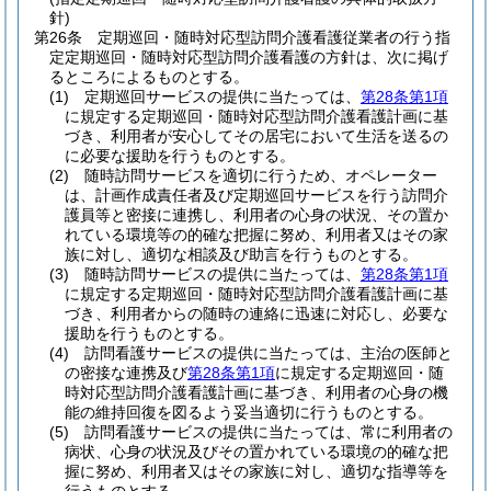
針)
第26条
定期巡回・随時対応型訪問介護看護従業者の行う指
定定期巡回・随時対応型訪問介護看護の方針は、次に掲げ
るところによるものとする。
(1)
定期巡回サービスの提供に当たっては、
第28条第1項
に規定する定期巡回・随時対応型訪問介護看護計画に基
づき、利用者が安心してその居宅において生活を送るの
に必要な援助を行うものとする。
(2)
随時訪問サービスを適切に行うため、オペレーター
は、計画作成責任者及び定期巡回サービスを行う訪問介
護員等と密接に連携し、利用者の心身の状況、その置か
れている環境等の的確な把握に努め、利用者又はその家
族に対し、適切な相談及び助言を行うものとする。
(3)
随時訪問サービスの提供に当たっては、
第28条第1項
に規定する定期巡回・随時対応型訪問介護看護計画に基
づき、利用者からの随時の連絡に迅速に対応し、必要な
援助を行うものとする。
(4)
訪問看護サービスの提供に当たっては、主治の医師と
の密接な連携及び
第28条第1項
に規定する定期巡回・随
時対応型訪問介護看護計画に基づき、利用者の心身の機
能の維持回復を図るよう妥当適切に行うものとする。
(5)
訪問看護サービスの提供に当たっては、常に利用者の
病状、心身の状況及びその置かれている環境の的確な把
握に努め、利用者又はその家族に対し、適切な指導等を