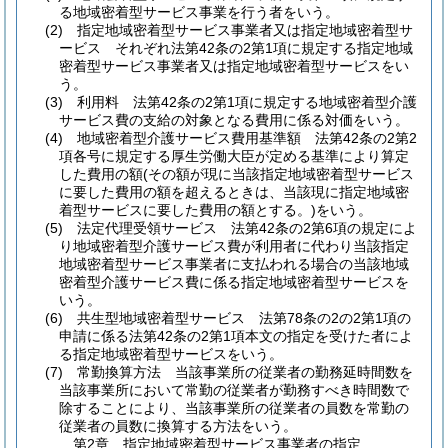
る地域密着型サービス事業を行う者をいう。
(2)
指定地域密着型サービス事業者又は指定地域密着型サ
ービス それぞれ法第42条の2第1項に規定する指定地域
密着型サービス事業者又は指定地域密着型サービスをい
う。
(3)
利用料 法第42条の2第1項に規定する地域密着型介護
サービス費の支給の対象となる費用に係る対価をいう。
(4)
地域密着型介護サービス費用基準額 法第42条の2第2
項各号に規定する厚生労働大臣が定める基準により算定
した費用の額
(その額が現に当該指定地域密着型サービス
に要した費用の額を超えるときは、当該現に指定地域密
着型サービスに要した費用の額とする。)
をいう。
(5)
法定代理受領サービス 法第42条の2第6項の規定によ
り地域密着型介護サービス費が利用者に代わり当該指定
地域密着型サービス事業者に支払われる場合の当該地域
密着型介護サービス費に係る指定地域密着型サービスを
いう。
(6)
共生型地域密着型サービス 法第78条の2の2第1項の
申請に係る法第42条の2第1項本文の指定を受けた者によ
る指定地域密着型サービスをいう。
(7)
常勤換算方法 当該事業所の従業者の勤務延時間数を
当該事業所において常勤の従業者が勤務すべき時間数で
除することにより、当該事業所の従業者の員数を常勤の
従業者の員数に換算する方法をいう。
第2章
指定地域密着型サービス事業者の指定