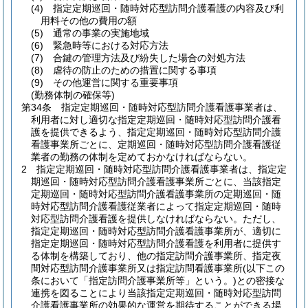
(4)
指定定期巡回・随時対応型訪問介護看護の内容及び利
用料その他の費用の額
(5)
通常の事業の実施地域
(6)
緊急時等における対応方法
(7)
合鍵の管理方法及び紛失した場合の対処方法
(8)
虐待の防止のための措置に関する事項
(9)
その他運営に関する重要事項
(勤務体制の確保等)
第34条
指定定期巡回・随時対応型訪問介護看護事業者は、
利用者に対し適切な指定定期巡回・随時対応型訪問介護看
護を提供できるよう、指定定期巡回・随時対応型訪問介護
看護事業所ごとに、定期巡回・随時対応型訪問介護看護従
業者の勤務の体制を定めておかなければならない。
2
指定定期巡回・随時対応型訪問介護看護事業者は、指定定
期巡回・随時対応型訪問介護看護事業所ごとに、当該指定
定期巡回・随時対応型訪問介護看護事業所の定期巡回・随
時対応型訪問介護看護従業者によって指定定期巡回・随時
対応型訪問介護看護を提供しなければならない。
ただし、
指定定期巡回・随時対応型訪問介護看護事業所が、適切に
指定定期巡回・随時対応型訪問介護看護を利用者に提供す
る体制を構築しており、他の指定訪問介護事業所、指定夜
間対応型訪問介護事業所又は指定訪問看護事業所
(以下この
条において「指定訪問介護事業所等」という。)
との密接な
連携を図ることにより当該指定定期巡回・随時対応型訪問
介護看護事業所の効果的な運営を期待することができる場