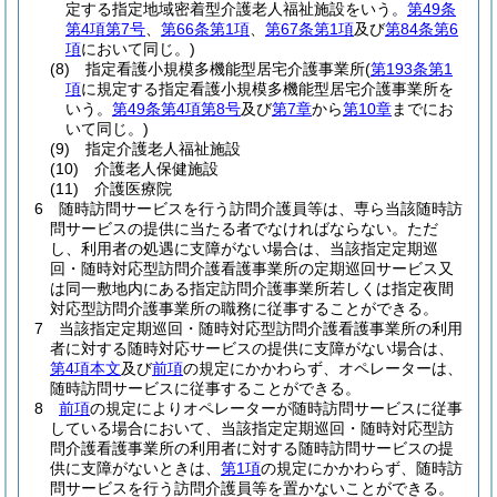
定する指定地域密着型介護老人福祉施設をいう。
第49条
第4項第7号
、
第66条第1項
、
第67条第1項
及び
第84条第6
項
において同じ。)
(8)
指定看護小規模多機能型居宅介護事業所
(
第193条第1
項
に規定する指定看護小規模多機能型居宅介護事業所を
いう。
第49条第4項第8号
及び
第7章
から
第10章
までにお
いて同じ。)
(9)
指定介護老人福祉施設
(10)
介護老人保健施設
(11)
介護医療院
6
随時訪問サービスを行う訪問介護員等は、専ら当該随時訪
問サービスの提供に当たる者でなければならない。
ただ
し、利用者の処遇に支障がない場合は、当該指定定期巡
回・随時対応型訪問介護看護事業所の定期巡回サービス又
は同一敷地内にある指定訪問介護事業所若しくは指定夜間
対応型訪問介護事業所の職務に従事することができる。
7
当該指定定期巡回・随時対応型訪問介護看護事業所の利用
者に対する随時対応サービスの提供に支障がない場合は、
第4項本文
及び
前項
の規定にかかわらず、オペレーターは、
随時訪問サービスに従事することができる。
8
前項
の規定によりオペレーターが随時訪問サービスに従事
している場合において、当該指定定期巡回・随時対応型訪
問介護看護事業所の利用者に対する随時訪問サービスの提
供に支障がないときは、
第1項
の規定にかかわらず、随時訪
問サービスを行う訪問介護員等を置かないことができる。