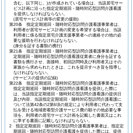
含む。以下同じ。)
が作成されている場合は、当該居宅サー
ビス計画に沿った指定定期巡回・随時対応型訪問介護看護
を提供しなければならない。
(居宅サービス計画等の変更の援助)
第20条
指定定期巡回・随時対応型訪問介護看護事業者は、
利用者が居宅サービス計画の変更を希望する場合は、当該
利用者に係る指定居宅介護支援事業者への連絡その他の必
要な援助を行わなければならない。
(身分を証する書類の携行)
第21条
指定定期巡回・随時対応型訪問介護看護事業者は、
定期巡回・随時対応型訪問介護看護従業者に身分を証する
書類を携行させ、面接時、初回訪問時及び利用者又はその
家族から求められたときは、これを提示すべき旨を指導し
なければならない。
(サービスの提供の記録)
第22条
指定定期巡回・随時対応型訪問介護看護事業者は、
指定定期巡回・随時対応型訪問介護看護を提供した際に
は、当該指定定期巡回・随時対応型訪問介護看護の提供日
及び内容、当該指定定期巡回・随時対応型訪問介護看護に
ついて法第42条の2第6項の規定により利用者に代わって支
払を受ける地域密着型介護サービス費の額その他必要な事
項を、利用者の居宅サービス計画を記載した書面又はこれ
に準ずる書面に記載しなければならない。
2
指定定期巡回・随時対応型訪問介護看護事業者は、指定定
期巡回・随時対応型訪問介護看護を提供した際には、提供