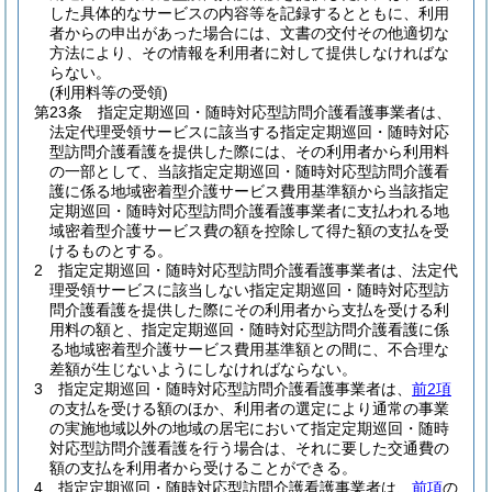
した具体的なサービスの内容等を記録するとともに、利用
者からの申出があった場合には、文書の交付その他適切な
方法により、その情報を利用者に対して提供しなければな
らない。
(利用料等の受領)
第23条
指定定期巡回・随時対応型訪問介護看護事業者は、
法定代理受領サービスに該当する指定定期巡回・随時対応
型訪問介護看護を提供した際には、その利用者から利用料
の一部として、当該指定定期巡回・随時対応型訪問介護看
護に係る地域密着型介護サービス費用基準額から当該指定
定期巡回・随時対応型訪問介護看護事業者に支払われる地
域密着型介護サービス費の額を控除して得た額の支払を受
けるものとする。
2
指定定期巡回・随時対応型訪問介護看護事業者は、法定代
理受領サービスに該当しない指定定期巡回・随時対応型訪
問介護看護を提供した際にその利用者から支払を受ける利
用料の額と、指定定期巡回・随時対応型訪問介護看護に係
る地域密着型介護サービス費用基準額との間に、不合理な
差額が生じないようにしなければならない。
3
指定定期巡回・随時対応型訪問介護看護事業者は、
前2項
の支払を受ける額のほか、利用者の選定により通常の事業
の実施地域以外の地域の居宅において指定定期巡回・随時
対応型訪問介護看護を行う場合は、それに要した交通費の
額の支払を利用者から受けることができる。
4
指定定期巡回・随時対応型訪問介護看護事業者は、
前項
の