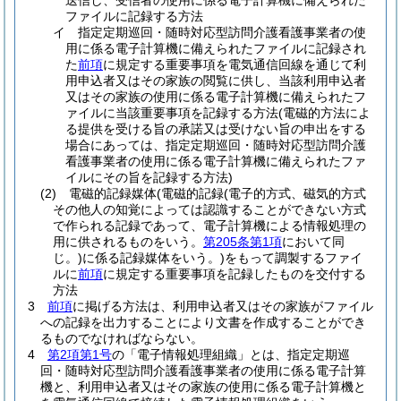
送信し、受信者の使用に係る電子計算機に備えられた
ファイルに記録する方法
イ
指定定期巡回・随時対応型訪問介護看護事業者の使
用に係る電子計算機に備えられたファイルに記録され
た
前項
に規定する重要事項を電気通信回線を通じて利
用申込者又はその家族の閲覧に供し、当該利用申込者
又はその家族の使用に係る電子計算機に備えられたフ
ァイルに当該重要事項を記録する方法
(電磁的方法によ
る提供を受ける旨の承諾又は受けない旨の申出をする
場合にあっては、指定定期巡回・随時対応型訪問介護
看護事業者の使用に係る電子計算機に備えられたファ
イルにその旨を記録する方法)
(2)
電磁的記録媒体
(電磁的記録
(電子的方式、磁気的方式
その他人の知覚によっては認識することができない方式
で作られる記録であって、電子計算機による情報処理の
用に供されるものをいう。
第205条第1項
において同
じ。)
に係る記録媒体をいう。)
をもって調製するファイ
ルに
前項
に規定する重要事項を記録したものを交付する
方法
3
前項
に掲げる方法は、利用申込者又はその家族がファイル
への記録を出力することにより文書を作成することができ
るものでなければならない。
4
第2項第1号
の「電子情報処理組織」とは、指定定期巡
回・随時対応型訪問介護看護事業者の使用に係る電子計算
機と、利用申込者又はその家族の使用に係る電子計算機と