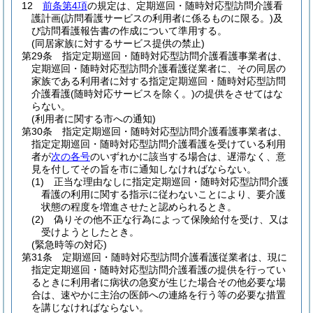
12
前条第4項
の規定は、定期巡回・随時対応型訪問介護看
護計画
(訪問看護サービスの利用者に係るものに限る。)
及
び訪問看護報告書の作成について準用する。
(同居家族に対するサービス提供の禁止)
第29条
指定定期巡回・随時対応型訪問介護看護事業者は、
定期巡回・随時対応型訪問介護看護従業者に、その同居の
家族である利用者に対する指定定期巡回・随時対応型訪問
介護看護
(随時対応サービスを除く。)
の提供をさせてはな
らない。
(利用者に関する市への通知)
第30条
指定定期巡回・随時対応型訪問介護看護事業者は、
指定定期巡回・随時対応型訪問介護看護を受けている利用
者が
次の各号
のいずれかに該当する場合は、遅滞なく、意
見を付してその旨を市に通知しなければならない。
(1)
正当な理由なしに指定定期巡回・随時対応型訪問介護
看護の利用に関する指示に従わないことにより、要介護
状態の程度を増進させたと認められるとき。
(2)
偽りその他不正な行為によって保険給付を受け、又は
受けようとしたとき。
(緊急時等の対応)
第31条
定期巡回・随時対応型訪問介護看護従業者は、現に
指定定期巡回・随時対応型訪問介護看護の提供を行ってい
るときに利用者に病状の急変が生じた場合その他必要な場
合は、速やかに主治の医師への連絡を行う等の必要な措置
を講じなければならない。