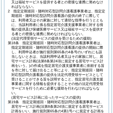
又は福祉サービスを提供する者との密接な連携に努めなけ
ればならない。
2
指定定期巡回・随時対応型訪問介護看護事業者は、指定定
期巡回・随時対応型訪問介護看護の提供の終了に際して
は、利用者又はその家族に対して適切な指導を行うととも
に、当該利用者に係る指定居宅介護支援事業者に対する情
報の提供及び保健医療サービス又は福祉サービスを提供す
る者との密接な連携に努めなければならない。
(法定代理受領サービスの提供を受けるための援助)
第18条
指定定期巡回・随時対応型訪問介護看護事業者は、
指定定期巡回・随時対応型訪問介護看護の提供の開始に際
し、利用申込者が施行規則第65条の4各号のいずれにも該
当しないときは、当該利用申込者又はその家族に対し、居
宅サービス計画
(法第8条第24項に規定する居宅サービス計
画をいう。)
の作成を指定居宅介護支援事業者に依頼する旨
を市に対して届け出ること等により、指定定期巡回・随時
対応型訪問介護看護の提供を法定代理受領サービスとして
受けることができる旨を説明すること、指定居宅介護支援
事業者に関する情報を提供することその他の法定代理受領
サービスを行うために必要な援助を行わなければならな
い。
(居宅サービス計画に沿ったサービスの提供)
第19条
指定定期巡回・随時対応型訪問介護看護事業者は、
居宅サービス計画
(法第8条第24項に規定する居宅サービス
計画をいい、施行規則第65条の4第1号ハに規定する計画を