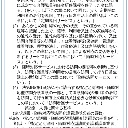
令第36号。以下「施行規則」という。)
第22条の23第1項
に規定する介護職員初任者研修課程を修了した者に限
る。)
をいう。以下この章において同じ。)
が、定期的に
利用者の居宅を巡回して行う日常生活上の世話
(以下この
章において「定期巡回サービス」という。)
(2)
あらかじめ利用者の心身の状況、その置かれている環
境等を把握した上で、随時、利用者又はその家族等から
の通報を受け、通報内容等を基に相談援助を行い、又は
訪問介護員等の訪問若しくは看護師等
(保健師、看護師、
准看護師、理学療法士、作業療法士又は言語聴覚士をい
う。以下この章において同じ。)
による対応の要否等を判
断するサービス
(以下この章において「随時対応サービ
ス」という。)
(3)
随時対応サービスにおける訪問の要否等の判断に基づ
き、訪問介護員等が利用者の居宅を訪問して行う日常生
活上の世話
(以下この章において「随時訪問サービス」と
いう。)
(4)
法第8条第15項第1号に該当する指定定期巡回・随時対
応型訪問介護看護の一部として看護師等が利用者の居宅
を訪問して行う療養上の世話又は必要な診療の補助
(以下
この章において「訪問看護サービス」という。)
第2節
人員に関する基準
(定期巡回・随時対応型訪問介護看護従業者の員数)
第8条
指定定期巡回・随時対応型訪問介護看護の事業を行う
者
(以下「指定定期巡回・随時対応型訪問介護看護事業者」