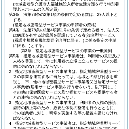
(地域密着型介護老人福祉施設入所者生活介護を行う特別養
護老人ホームの入所定員)
第3条
法第78条の2第1項の条例で定める数は、29人以下と
する。
(指定地域密着型サービス事業の申請者の資格)
第4条
法第78条の2第4項第1号の条例で定める者は、法人又
は病床を有する診療所を開設している者
(複合型サービス
(看護小規模多機能型居宅介護に限る。)
に係る指定の申請
に限る。)
とする。
第3章
指定地域密着型サービスの事業の一般原則
第5条
指定地域密着型サービス事業者は、利用者の意思及び
人格を尊重して、常に利用者の立場に立ったサービスの提
供に努めなければならない。
2
指定地域密着型サービス事業者は、指定地域密着型サービ
スの事業を運営するに当たっては、地域との結び付きを重
視し、市、他の地域密着型サービス事業者又は居宅サービ
ス事業者
(居宅サービス事業を行う者をいう。以下同じ。)
その他の保健医療サービス及び福祉サービスを提供する者
との連携に努めなければならない。
3
指定地域密着型サービス事業者は、利用者の人権の擁護、
虐待の防止等のため、必要な体制の整備を行うとともに、
その従業者に対し、研修を実施する等の措置を講じなけれ
ばならない。
4
指定地域密着型サービス事業者は、指定地域密着型サービ
スを提供するに当たっては、法第118条の2第1項に規定す