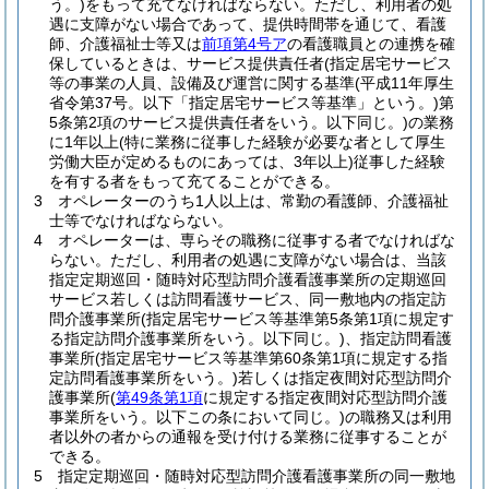
う。)
をもって充てなければならない。
ただし、利用者の処
遇に支障がない場合であって、提供時間帯を通じて、看護
師、介護福祉士等又は
前項第4号ア
の看護職員との連携を確
保しているときは、サービス提供責任者
(指定居宅サービス
等の事業の人員、設備及び運営に関する基準
(平成11年厚生
省令第37号。以下「指定居宅サービス等基準」という。)
第
5条第2項のサービス提供責任者をいう。以下同じ。)
の業務
に1年以上
(特に業務に従事した経験が必要な者として厚生
労働大臣が定めるものにあっては、3年以上)
従事した経験
を有する者をもって充てることができる。
3
オペレーターのうち1人以上は、常勤の看護師、介護福祉
士等でなければならない。
4
オペレーターは、専らその職務に従事する者でなければな
らない。
ただし、利用者の処遇に支障がない場合は、当該
指定定期巡回・随時対応型訪問介護看護事業所の定期巡回
サービス若しくは訪問看護サービス、同一敷地内の指定訪
問介護事業所
(指定居宅サービス等基準第5条第1項に規定す
る指定訪問介護事業所をいう。以下同じ。)
、指定訪問看護
事業所
(指定居宅サービス等基準第60条第1項に規定する指
定訪問看護事業所をいう。)
若しくは指定夜間対応型訪問介
護事業所
(
第49条第1項
に規定する指定夜間対応型訪問介護
事業所をいう。以下この条において同じ。)
の職務又は利用
者以外の者からの通報を受け付ける業務に従事することが
できる。
5
指定定期巡回・随時対応型訪問介護看護事業所の同一敷地