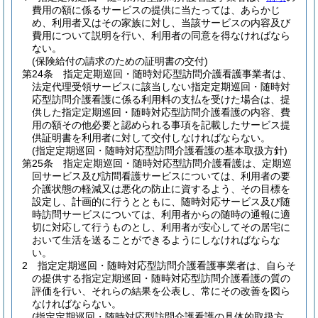
費用の額に係るサービスの提供に当たっては、あらかじ
め、利用者又はその家族に対し、当該サービスの内容及び
費用について説明を行い、利用者の同意を得なければなら
ない。
(保険給付の請求のための証明書の交付)
第24条
指定定期巡回・随時対応型訪問介護看護事業者は、
法定代理受領サービスに該当しない指定定期巡回・随時対
応型訪問介護看護に係る利用料の支払を受けた場合は、提
供した指定定期巡回・随時対応型訪問介護看護の内容、費
用の額その他必要と認められる事項を記載したサービス提
供証明書を利用者に対して交付しなければならない。
(指定定期巡回・随時対応型訪問介護看護の基本取扱方針)
第25条
指定定期巡回・随時対応型訪問介護看護は、定期巡
回サービス及び訪問看護サービスについては、利用者の要
介護状態の軽減又は悪化の防止に資するよう、その目標を
設定し、計画的に行うとともに、随時対応サービス及び随
時訪問サービスについては、利用者からの随時の通報に適
切に対応して行うものとし、利用者が安心してその居宅に
おいて生活を送ることができるようにしなければならな
い。
2
指定定期巡回・随時対応型訪問介護看護事業者は、自らそ
の提供する指定定期巡回・随時対応型訪問介護看護の質の
評価を行い、それらの結果を公表し、常にその改善を図ら
なければならない。
(指定定期巡回・随時対応型訪問介護看護の具体的取扱方