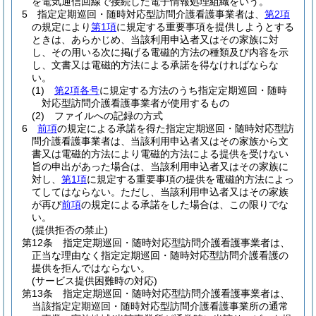
を電気通信回線で接続した電子情報処理組織をいう。
5
指定定期巡回・随時対応型訪問介護看護事業者は、
第2項
の規定により
第1項
に規定する重要事項を提供しようとする
ときは、あらかじめ、当該利用申込者又はその家族に対
し、その用いる次に掲げる電磁的方法の種類及び内容を示
し、文書又は電磁的方法による承諾を得なければならな
い。
(1)
第2項各号
に規定する方法のうち指定定期巡回・随時
対応型訪問介護看護事業者が使用するもの
(2)
ファイルへの記録の方式
6
前項
の規定による承諾を得た指定定期巡回・随時対応型訪
問介護看護事業者は、当該利用申込者又はその家族から文
書又は電磁的方法により電磁的方法による提供を受けない
旨の申出があった場合は、当該利用申込者又はその家族に
対し、
第1項
に規定する重要事項の提供を電磁的方法によっ
てしてはならない。
ただし、当該利用申込者又はその家族
が再び
前項
の規定による承諾をした場合は、この限りでな
い。
(提供拒否の禁止)
第12条
指定定期巡回・随時対応型訪問介護看護事業者は、
正当な理由なく指定定期巡回・随時対応型訪問介護看護の
提供を拒んではならない。
(サービス提供困難時の対応)
第13条
指定定期巡回・随時対応型訪問介護看護事業者は、
当該指定定期巡回・随時対応型訪問介護看護事業所の通常