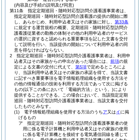
(内容及び手続の説明及び同意)
第11条
指定定期巡回・随時対応型訪問介護看護事業者は、
指定定期巡回・随時対応型訪問介護看護の提供の開始に際
し、あらかじめ、利用申込者又はその家族に対し、
第33条
に規定する運営規程の概要、定期巡回・随時対応型訪問介
護看護従業者の勤務の体制その他の利用申込者のサービス
の選択に資すると認められる重要事項を記した文書を交付
して説明を行い、当該提供の開始について利用申込者の同
意を得なければならない。
2
指定定期巡回・随時対応型訪問介護看護事業者は、利用申
込者又はその家族からの申出があった場合には、
前項
の規
定による文書の交付に代えて、
第5項
で定めるところによ
り、当該利用申込者又はその家族の承諾を得て、当該文書
に記すべき重要事項を電子情報処理組織を使用する方法そ
の他の情報通信の技術を利用する方法であって次に掲げる
もの
(以下この条において「電磁的方法」という。)
により
提供することができる。
この場合において、当該指定定期
巡回・随時対応型訪問介護看護事業者は、当該文書を交付
したものとみなす。
(1)
電子情報処理組織を使用する方法のうち
ア
又は
イ
に掲
げるもの
ア
指定定期巡回・随時対応型訪問介護看護事業者の使
用に係る電子計算機と利用申込者又はその家族の使用
に係る電子計算機とを接続する電気通信回線を通じて