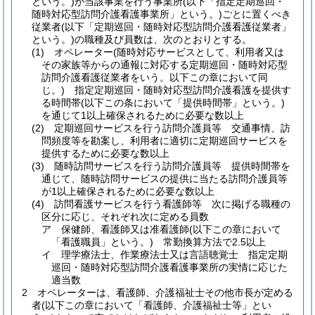
という。)
が当該事業を行う事業所
(以下「指定定期巡回・
随時対応型訪問介護看護事業所」という。)
ごとに置くべき
従業者
(以下「定期巡回・随時対応型訪問介護看護従業者」
という。)
の職種及び員数は、次のとおりとする。
(1)
オペレーター
(随時対応サービスとして、利用者又は
その家族等からの通報に対応する定期巡回・随時対応型
訪問介護看護従業者をいう。以下この章において同
じ。)
指定定期巡回・随時対応型訪問介護看護を提供す
る時間帯
(以下この条において「提供時間帯」という。)
を通じて1以上確保されるために必要な数以上
(2)
定期巡回サービスを行う訪問介護員等 交通事情、訪
問頻度等を勘案し、利用者に適切に定期巡回サービスを
提供するために必要な数以上
(3)
随時訪問サービスを行う訪問介護員等 提供時間帯を
通じて、随時訪問サービスの提供に当たる訪問介護員等
が1以上確保されるために必要な数以上
(4)
訪問看護サービスを行う看護師等 次に掲げる職種の
区分に応じ、それぞれ次に定める員数
ア
保健師、看護師又は准看護師
(以下この章において
「看護職員」という。)
常勤換算方法で2.5以上
イ
理学療法士、作業療法士又は言語聴覚士 指定定期
巡回・随時対応型訪問介護看護事業所の実情に応じた
適当数
2
オペレーターは、看護師、介護福祉士その他市長が定める
者
(以下この章において「看護師、介護福祉士等」とい