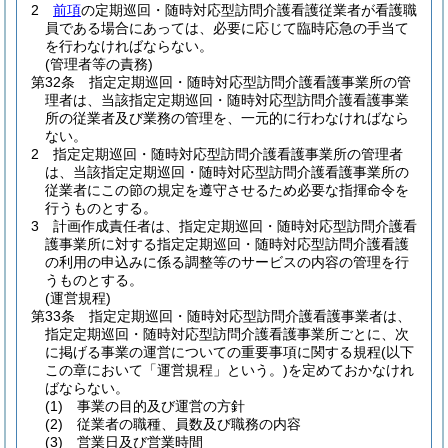
2
前項
の定期巡回・随時対応型訪問介護看護従業者が看護職
員である場合にあっては、必要に応じて臨時応急の手当て
を行わなければならない。
(管理者等の責務)
第32条
指定定期巡回・随時対応型訪問介護看護事業所の管
理者は、当該指定定期巡回・随時対応型訪問介護看護事業
所の従業者及び業務の管理を、一元的に行わなければなら
ない。
2
指定定期巡回・随時対応型訪問介護看護事業所の管理者
は、当該指定定期巡回・随時対応型訪問介護看護事業所の
従業者にこの節の規定を遵守させるため必要な指揮命令を
行うものとする。
3
計画作成責任者は、指定定期巡回・随時対応型訪問介護看
護事業所に対する指定定期巡回・随時対応型訪問介護看護
の利用の申込みに係る調整等のサービスの内容の管理を行
うものとする。
(運営規程)
第33条
指定定期巡回・随時対応型訪問介護看護事業者は、
指定定期巡回・随時対応型訪問介護看護事業所ごとに、次
に掲げる事業の運営についての重要事項に関する規程
(以下
この章において「運営規程」という。)
を定めておかなけれ
ばならない。
(1)
事業の目的及び運営の方針
(2)
従業者の職種、員数及び職務の内容
(3)
営業日及び営業時間