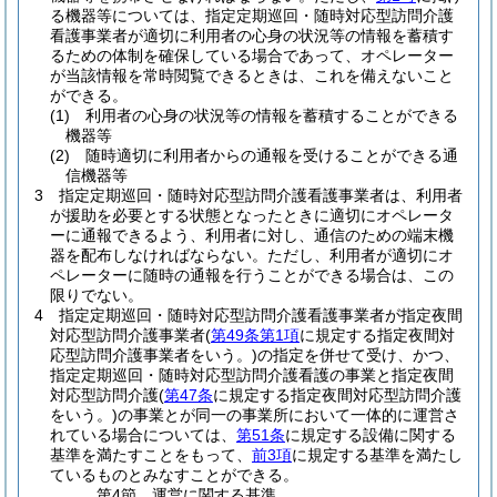
る機器等については、指定定期巡回・随時対応型訪問介護
看護事業者が適切に利用者の心身の状況等の情報を蓄積す
るための体制を確保している場合であって、オペレーター
が当該情報を常時閲覧できるときは、これを備えないこと
ができる。
(1)
利用者の心身の状況等の情報を蓄積することができる
機器等
(2)
随時適切に利用者からの通報を受けることができる通
信機器等
3
指定定期巡回・随時対応型訪問介護看護事業者は、利用者
が援助を必要とする状態となったときに適切にオペレータ
ーに通報できるよう、利用者に対し、通信のための端末機
器を配布しなければならない。
ただし、利用者が適切にオ
ペレーターに随時の通報を行うことができる場合は、この
限りでない。
4
指定定期巡回・随時対応型訪問介護看護事業者が指定夜間
対応型訪問介護事業者
(
第49条第1項
に規定する指定夜間対
応型訪問介護事業者をいう。)
の指定を併せて受け、かつ、
指定定期巡回・随時対応型訪問介護看護の事業と指定夜間
対応型訪問介護
(
第47条
に規定する指定夜間対応型訪問介護
をいう。)
の事業とが同一の事業所において一体的に運営さ
れている場合については、
第51条
に規定する設備に関する
基準を満たすことをもって、
前3項
に規定する基準を満たし
ているものとみなすことができる。
第4節
運営に関する基準