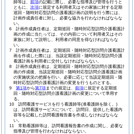
師等は、
前項
の記載に際し、必要な指導及び管理を行うと
ともに、
次項
に規定する利用者又はその家族に対する定期
巡回・随時対応型訪問介護看護計画の説明を行う際には、
計画作成責任者に対し、必要な協力を行わなければならな
い。
6
計画作成責任者は、定期巡回・随時対応型訪問介護看護計
画の作成に当たっては、その内容について利用者又はその
家族に対して説明し、利用者の同意を得なければならな
い。
7
計画作成責任者は、定期巡回・随時対応型訪問介護看護計
画を作成した際には、当該定期巡回・随時対応型訪問介護
看護計画を利用者に交付しなければならない。
8
計画作成責任者は、定期巡回・随時対応型訪問介護看護計
画の作成後、当該定期巡回・随時対応型訪問介護看護計画
の実施状況の把握を行い、必要に応じて当該定期巡回・随
時対応型訪問介護看護計画の変更を行うものとする。
9
第1項
から
第7項
までの規定は、
前項
に規定する定期巡
回・随時対応型訪問介護看護計画の変更について準用す
る。
10
訪問看護サービスを行う看護師等
(准看護師を除く。)
は、訪問看護サービスについて、訪問日、提供した看護内
容等を記載した訪問看護報告書を作成しなければならな
い。
11
常勤看護師等は、訪問看護報告書の作成に関し、必要な
指導及び管理を行わなければならない。