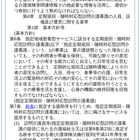
る介護保険等関連情報その他必要な情報を活用し、適切か
つ有効に行うよう努めなければならない。
第4章
定期巡回・随時対応型訪問介護看護の人員、設
備及び運営に関する基準
第1節
基本方針等
(基本方針)
第6条
指定地域密着型サービスに該当する定期巡回・随時対
応型訪問介護看護
(以下「指定定期巡回・随時対応型訪問介
護看護」という。)
の事業は、要介護状態となった場合にお
いても、その利用者が尊厳を保持し、可能な限りその居宅
において、その有する能力に応じ自立した日常生活を営む
ことができるよう、定期的な巡回又は随時通報によりその
者の居宅を訪問し、入浴、排せつ、食事等の介護、日常生
活上の緊急時の対応その他の安心してその居宅において生
活を送ることができるようにするための援助を行うととも
に、その療養生活を支援し、心身の機能の維持回復を目指
すものでなければならない。
(指定定期巡回・随時対応型訪問介護看護)
第7条
前条
に規定する援助等を行うため、指定定期巡回・随
時対応型訪問介護看護においては、次に掲げるサービスを
提供するものとする。
(1)
訪問介護員等
(指定定期巡回・随時対応型訪問介護看
護の提供に当たる介護福祉士又は法第8条第2項に規定す
る政令で定める者
(介護保険法施行規則
(平成11年厚生省