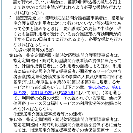
請が行われていない場合は、当該利用申込者の意思を踏ま
えて速やかに当該申請が行われるよう必要な援助を行わな
ければならない。
2
指定定期巡回・随時対応型訪問介護看護事業者は、指定居
宅介護支援が利用者に対して行われていない等の場合であ
って必要と認めるときは、要介護認定の更新の申請が、遅
くとも当該利用者が受けている要介護認定の有効期間が終
了する日の30日前までに行われるよう、必要な援助を行わ
なければならない。
(心身の状況等の把握)
第16条
指定定期巡回・随時対応型訪問介護看護事業者は、
指定定期巡回・随時対応型訪問介護看護の提供に当たって
は、計画作成責任者による利用者の面接によるほか、利用
者に係る指定居宅介護支援事業者が開催するサービス担当
者会議
(指定居宅介護支援等の事業の人員及び運営に関する
基準
(平成11年厚生省令第38号)
第13条第9号に規定するサ
ービス担当者会議をいう。以下この章、
第61条の6
、
第61
条の28
、
第61条の29
及び
第89条
において同じ。)
等を通じ
て、利用者の心身の状況、その置かれている環境、他の保
健医療サービス又は福祉サービスの利用状況等の把握に努
めなければならない。
(指定居宅介護支援事業者等との連携)
第17条
指定定期巡回・随時対応型訪問介護看護事業者は、
指定定期巡回・随時対応型訪問介護看護を提供するに当た
っては、指定居宅介護支援事業者その他保健医療サービス