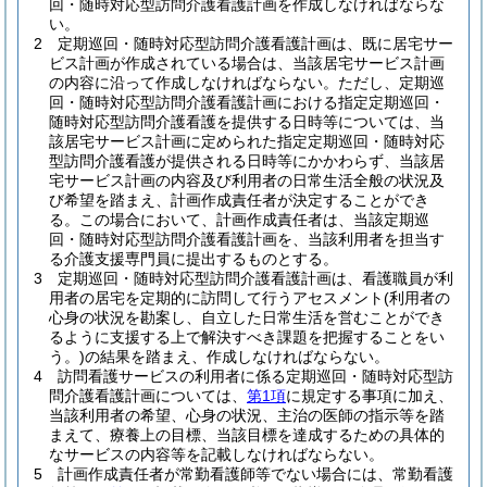
回・随時対応型訪問介護看護計画を作成しなければならな
い。
2
定期巡回・随時対応型訪問介護看護計画は、既に居宅サー
ビス計画が作成されている場合は、当該居宅サービス計画
の内容に沿って作成しなければならない。
ただし、定期巡
回・随時対応型訪問介護看護計画における指定定期巡回・
随時対応型訪問介護看護を提供する日時等については、当
該居宅サービス計画に定められた指定定期巡回・随時対応
型訪問介護看護が提供される日時等にかかわらず、当該居
宅サービス計画の内容及び利用者の日常生活全般の状況及
び希望を踏まえ、計画作成責任者が決定することができ
る。
この場合において、計画作成責任者は、当該定期巡
回・随時対応型訪問介護看護計画を、当該利用者を担当す
る介護支援専門員に提出するものとする。
3
定期巡回・随時対応型訪問介護看護計画は、看護職員が利
用者の居宅を定期的に訪問して行うアセスメント
(利用者の
心身の状況を勘案し、自立した日常生活を営むことができ
るように支援する上で解決すべき課題を把握することをい
う。)
の結果を踏まえ、作成しなければならない。
4
訪問看護サービスの利用者に係る定期巡回・随時対応型訪
問介護看護計画については、
第1項
に規定する事項に加え、
当該利用者の希望、心身の状況、主治の医師の指示等を踏
まえて、療養上の目標、当該目標を達成するための具体的
なサービスの内容等を記載しなければならない。
5
計画作成責任者が常勤看護師等でない場合には、常勤看護