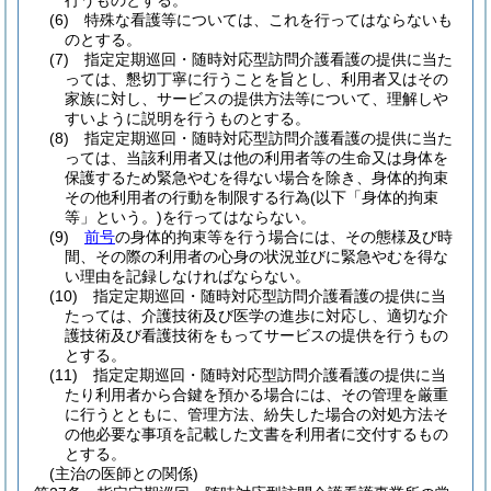
行うものとする。
(6)
特殊な看護等については、これを行ってはならないも
のとする。
(7)
指定定期巡回・随時対応型訪問介護看護の提供に当た
っては、懇切丁寧に行うことを旨とし、利用者又はその
家族に対し、サービスの提供方法等について、理解しや
すいように説明を行うものとする。
(8)
指定定期巡回・随時対応型訪問介護看護の提供に当た
っては、当該利用者又は他の利用者等の生命又は身体を
保護するため緊急やむを得ない場合を除き、身体的拘束
その他利用者の行動を制限する行為
(以下「身体的拘束
等」という。)
を行ってはならない。
(9)
前号
の身体的拘束等を行う場合には、その態様及び時
間、その際の利用者の心身の状況並びに緊急やむを得な
い理由を記録しなければならない。
(10)
指定定期巡回・随時対応型訪問介護看護の提供に当
たっては、介護技術及び医学の進歩に対応し、適切な介
護技術及び看護技術をもってサービスの提供を行うもの
とする。
(11)
指定定期巡回・随時対応型訪問介護看護の提供に当
たり利用者から合鍵を預かる場合には、その管理を厳重
に行うとともに、管理方法、紛失した場合の対処方法そ
の他必要な事項を記載した文書を利用者に交付するもの
とする。
(主治の医師との関係)