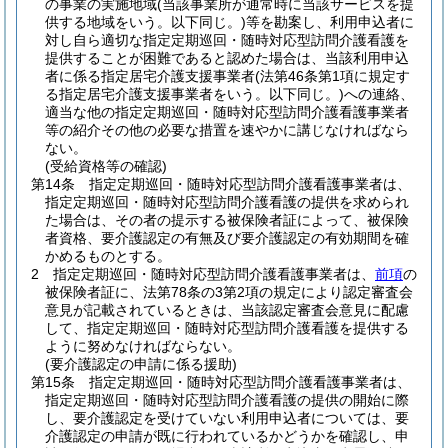
の事業の実施地域
(当該事業所が通常時に当該サービスを提
供する地域をいう。以下同じ。)
等を勘案し、利用申込者に
対し自ら適切な指定定期巡回・随時対応型訪問介護看護を
提供することが困難であると認めた場合は、当該利用申込
者に係る指定居宅介護支援事業者
(法第46条第1項に規定す
る指定居宅介護支援事業者をいう。以下同じ。)
への連絡、
適当な他の指定定期巡回・随時対応型訪問介護看護事業者
等の紹介その他の必要な措置を速やかに講じなければなら
ない。
(受給資格等の確認)
第14条
指定定期巡回・随時対応型訪問介護看護事業者は、
指定定期巡回・随時対応型訪問介護看護の提供を求められ
た場合は、その者の提示する被保険者証によって、被保険
者資格、要介護認定の有無及び要介護認定の有効期間を確
かめるものとする。
2
指定定期巡回・随時対応型訪問介護看護事業者は、
前項
の
被保険者証に、法第78条の3第2項の規定により認定審査会
意見が記載されているときは、当該認定審査会意見に配慮
して、指定定期巡回・随時対応型訪問介護看護を提供する
ように努めなければならない。
(要介護認定の申請に係る援助)
第15条
指定定期巡回・随時対応型訪問介護看護事業者は、
指定定期巡回・随時対応型訪問介護看護の提供の開始に際
し、要介護認定を受けていない利用申込者については、要
介護認定の申請が既に行われているかどうかを確認し、申