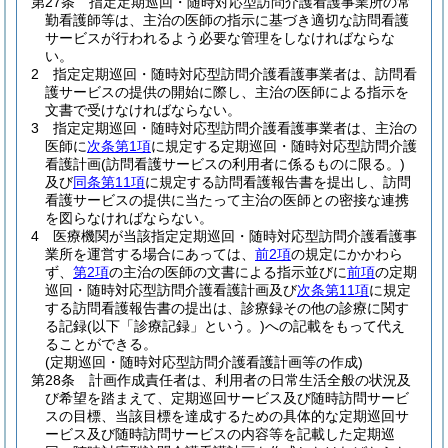
第27条
指定定期巡回・随時対応型訪問介護看護事業所の常
勤看護師等は、主治の医師の指示に基づき適切な訪問看護
サービスが行われるよう必要な管理をしなければならな
い。
2
指定定期巡回・随時対応型訪問介護看護事業者は、訪問看
護サービスの提供の開始に際し、主治の医師による指示を
文書で受けなければならない。
3
指定定期巡回・随時対応型訪問介護看護事業者は、主治の
医師に
次条第1項
に規定する定期巡回・随時対応型訪問介護
看護計画
(訪問看護サービスの利用者に係るものに限る。)
及び
同条第11項
に規定する訪問看護報告書を提出し、訪問
看護サービスの提供に当たって主治の医師との密接な連携
を図らなければならない。
4
医療機関が当該指定定期巡回・随時対応型訪問介護看護事
業所を運営する場合にあっては、
前2項
の規定にかかわら
ず、
第2項
の主治の医師の文書による指示並びに
前項
の定期
巡回・随時対応型訪問介護看護計画及び
次条第11項
に規定
する訪問看護報告書の提出は、診療録その他の診療に関す
る記録
(以下「診療記録」という。)
への記載をもって代え
ることができる。
(定期巡回・随時対応型訪問介護看護計画等の作成)
第28条
計画作成責任者は、利用者の日常生活全般の状況及
び希望を踏まえて、定期巡回サービス及び随時訪問サービ
スの目標、当該目標を達成するための具体的な定期巡回サ
ービス及び随時訪問サービスの内容等を記載した定期巡