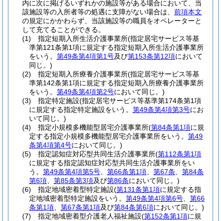
内に次に掲げるいずれかの施設等がある場合において、当
該施設等の入所者等の処遇に支障がない場合は、
前項本文
の規定にかかわらず、当該施設等の職員をオペレーターと
して充てることができる。
(1)
指定短期入所生活介護事業所
(指定居宅サービス等基
準第121条第1項に規定する指定短期入所生活介護事業所
をいう。
第49条第4項第1号
及び
第153条第12項
において
同じ。)
(2)
指定短期入所療養介護事業所
(指定居宅サービス等基
準第142条第1項に規定する指定短期入所療養介護事業所
をいう。
第49条第4項第2号
において同じ。)
(3)
指定特定施設
(指定居宅サービス等基準第174条第1項
に規定する指定特定施設をいう。
第49条第4項第3号
にお
いて同じ。)
(4)
指定小規模多機能型居宅介護事業所
(
第84条第1項
に規
定する指定小規模多機能型居宅介護事業所をいう。
第49
条第4項第4号
において同じ。)
(5)
指定認知症対応型共同生活介護事業所
(
第112条第1項
に規定する指定認知症対応型共同生活介護事業所をい
う。
第49条第4項第5号
、
第66条第1項
、
第67条
、
第84条
第6項
、
第85条第3項
及び
第86条
において同じ。)
(6)
指定地域密着型特定施設
(
第131条第1項
に規定する指
定地域密着型特定施設をいう。
第49条第4項第6号
、
第66
条第1項
、
第67条第1項
及び
第84条第6項
において同じ。)
(7)
指定地域密着型介護老人福祉施設
(
第152条第1項
に規