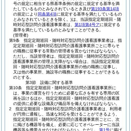
号の規定に相当する県基準条例の規定に規定する基準を満
たしているものとみなされているとき及び
第193条第14項
の規定により
同条第4項
に規定する基準を満たしているもの
とみなされているときを除く。)
は、当該指定定期巡回・随
時対応型訪問介護看護事業者は、
第1項第4号ア
に規定する
基準を満たしているものとみなすことができる。
(管理者)
第9条
指定定期巡回・随時対応型訪問介護看護事業者は、指
定定期巡回・随時対応型訪問介護看護事業所ごとに専らそ
の職務に従事する常勤の管理者を置かなければならない。
ただし、当該管理者は、指定定期巡回・随時対応型訪問介
護看護事業所の管理上支障がない場合は、当該指定定期巡
回・随時対応型訪問介護看護事業所の他の職務に従事し、
又は他の事業所、施設等の職務に従事することができるも
のとする。
第3節
設備に関する基準
第10条
指定定期巡回・随時対応型訪問介護看護事業所に
は、事業の運営を行うために必要な広さを有する専用の区
画を設けるほか、指定定期巡回・随時対応型訪問介護看護
の提供に必要な設備及び備品等を備えなければならない。
2
指定定期巡回・随時対応型訪問介護看護事業者は、利用者
が円滑に通報し、迅速な対応を受けることができるよう、
指定定期巡回・随時対応型訪問介護看護事業所ごとに、次
に掲げる機器等を備え、必要に応じてオペレーターに当該
機器等を携帯させなければならない。
ただし、
第1号
に掲げ