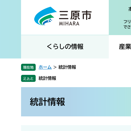
ペ
メ
ー
ニ
ジ
ュ
フリ
の
ー
でさ
先
を
頭
飛
で
ば
くらしの情報
産
す
し
。
て
本
ホーム
>
統計情報
現在地
文
統計情報
へ
本
文
統計情報