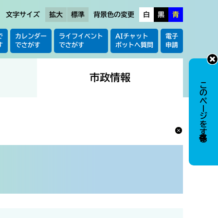
文字サイズ
拡大
標準
背景色の変更
白
黒
青
で
カレンダー
ライフイベント
AIチャット
電子
す
でさがす
でさがす
ボットへ質問
申請
市政情報
このページを保存する