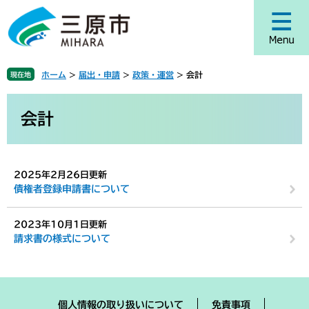
ペ
メ
ー
ニ
ジ
ュ
の
ー
先
を
ホーム
>
届出・申請
>
政策・運営
>
会計
現在地
頭
飛
で
ば
本
す
し
文
会計
。
て
本
文
へ
2025年2月26日更新
債権者登録申請書について
2023年10月1日更新
請求書の様式について
個人情報の取り扱いについて
免責事項