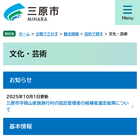
ペ
メ
ー
ニ
ジ
ュ
の
ー
先
を
ホーム
>
分類でさがす
>
観光情報
>
目的で探す
>
文化・芸術
現在地
頭
飛
で
ば
本
す
し
文
文化・芸術
。
て
本
文
へ
お知らせ
2025年10月1日更新
三原市宇根山家族旅行村の指定管理者の候補者選定結果につい
て
基本情報