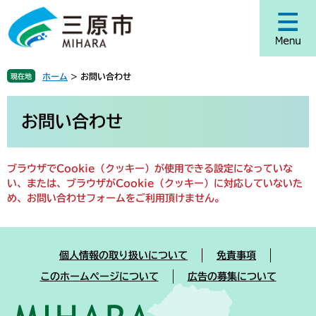
ペ
メ
ー
ニ
ジ
ュ
の
ー
先
を
ホーム
>
お問い合わせ
現在地
頭
飛
で
ば
本
す
し
文
お問い合わせ
。
て
本
文
ブラウザでCookie（クッキー）が使用できる設定になっていな
へ
い、または、ブラウザがCookie（クッキー）に対応していないた
め、お問い合わせフォームをご利用頂けません。
個人情報の取り扱いについて
免責事項
このホームページについて
広告の募集について