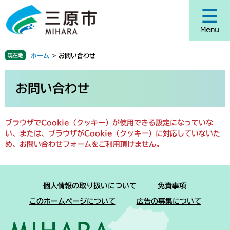
ペ
メ
ー
ニ
ジ
ュ
の
ー
先
を
ホーム
>
お問い合わせ
現在地
頭
飛
で
ば
本
す
し
文
お問い合わせ
。
て
本
文
ブラウザでCookie（クッキー）が使用できる設定になっていな
へ
い、または、ブラウザがCookie（クッキー）に対応していないた
め、お問い合わせフォームをご利用頂けません。
個人情報の取り扱いについて
免責事項
このホームページについて
広告の募集について