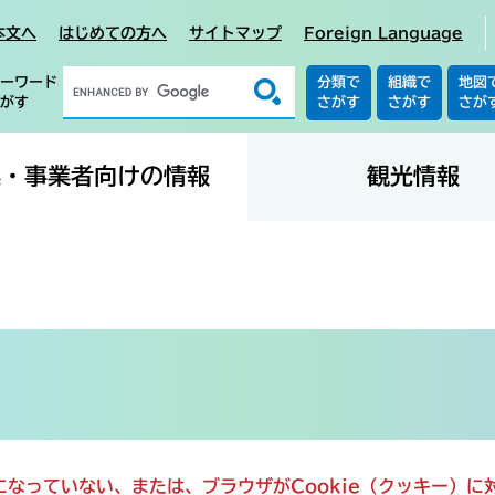
本文へ
はじめての方へ
サイトマップ
Foreign Language
ーワード
分類で
組織で
地図
がす
さがす
さがす
さが
業・事業者向けの情報
観光情報
定になっていない、または、ブラウザがCookie（クッキー）