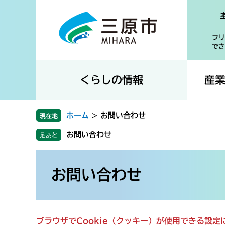
ペ
メ
ー
ニ
ジ
ュ
フリ
の
ー
でさ
先
を
頭
飛
で
ば
くらしの情報
産
す
し
。
て
本
ホーム
>
お問い合わせ
現在地
文
お問い合わせ
へ
本
文
お問い合わせ
ブラウザでCookie（クッキー）が使用できる設