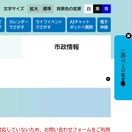
文字サイズ
拡大
標準
背景色の変更
白
黒
青
で
カレンダー
ライフイベント
AIチャット
電子
す
でさがす
でさがす
ボットへ質問
申請
市政情報
このページを保存する
に対応していないため、お問い合わせフォームをご利用