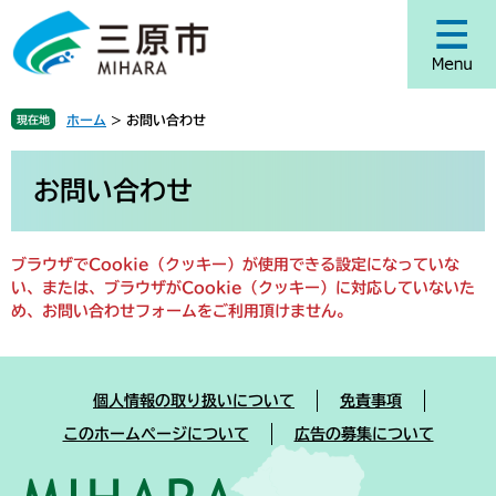
ペ
メ
ー
ニ
ジ
ュ
の
ー
先
を
ホーム
>
お問い合わせ
現在地
頭
飛
で
ば
本
す
し
文
お問い合わせ
。
て
本
文
ブラウザでCookie（クッキー）が使用できる設定になっていな
へ
い、または、ブラウザがCookie（クッキー）に対応していないた
め、お問い合わせフォームをご利用頂けません。
個人情報の取り扱いについて
免責事項
このホームページについて
広告の募集について