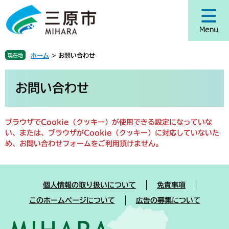
ペ
メ
ー
ニ
ジ
ュ
の
ー
先
を
ホーム
>
お問い合わせ
現在地
頭
飛
で
ば
本
す
し
文
お問い合わせ
。
て
本
文
ブラウザでCookie（クッキー）が使用できる設定になっていな
へ
い、または、ブラウザがCookie（クッキー）に対応していないた
め、お問い合わせフォームをご利用頂けません。
個人情報の取り扱いについて
免責事項
このホームページについて
広告の募集について