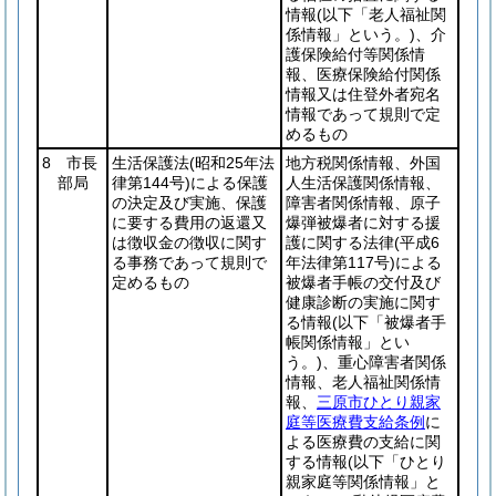
情報
(以下「老人福祉関
係情報」という。)
、介
護保険給付等関係情
報、医療保険給付関係
情報又は住登外者宛名
情報であって規則で定
めるもの
8 市長
生活保護法
(昭和25年法
地方税関係情報、外国
部局
律第144号)
による保護
人生活保護関係情報、
の決定及び実施、保護
障害者関係情報、原子
に要する費用の返還又
爆弾被爆者に対する援
は徴収金の徴収に関す
護に関する法律
(平成6
る事務であって規則で
年法律第117号)
による
定めるもの
被爆者手帳の交付及び
健康診断の実施に関す
る情報
(以下「被爆者手
帳関係情報」とい
う。)
、重心障害者関係
情報、老人福祉関係情
報、
三原市ひとり親家
庭等医療費支給条例
に
よる医療費の支給に関
する情報
(以下「ひとり
親家庭等関係情報」と