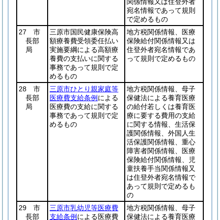
関係情報又は住登外者
宛名情報であって規則
で定めるもの
27 市
三原市国民健康保険高
地方税関係情報、医療
長部
額療養費受領委任払い
保険給付関係情報又は
局
実施要綱による高額療
住登外者宛名情報であ
養費の支払いに関する
って規則で定めるもの
事務であって規則で定
めるもの
28 市
三原市ひとり親家庭等
地方税関係情報、母子
長部
医療費支給条例
による
保健法による養育医療
局
医療費の支給に関する
の給付若しくは養育医
事務であって規則で定
療に要する費用の支給
めるもの
に関する情報、生活保
護関係情報、外国人生
活保護関係情報、重心
障害者関係情報、医療
保険給付関係情報、児
童扶養手当関係情報又
は住登外者宛名情報で
あって規則で定めるも
の
29 市
三原市乳幼児等医療費
地方税関係情報、母子
長部
支給条例
による医療費
保健法による養育医療