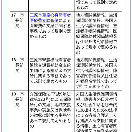
報であって規則で定め
るもの
17 市
三原市重度心身障害者
地方税関係情報、生活
長部
医療費支給条例
による
保護関係情報、外国人
局
医療費の支給に関する
生活保護関係情報、被
事務であって規則で定
爆者手帳関係情報、医
めるもの
療保険給付関係情報又
は住登外者宛名情報で
あって規則で定めるも
の
18 市
三原市腎臓機能障害者
地方税関係情報、生活
長部
通院交通費補助金支給
保護関係情報、外国人
局
要綱による補助金の支
生活保護関係情報、障
給に関する事務であっ
害者関係情報又は住登
て規則で定めるもの
外者宛名情報であって
規則で定めるもの
19 市
介護保険法
(平成9年法
外国人生活保護関係情
長部
律第123号)
による保険
報、障害者の日常生活
局
給付の支給、地域支援
及び社会生活を総合的
事業の実施又は保険料
に支援するための法律
の徴収に関する事務で
による療養介護若しく
あって規則で定めるも
は施設入所支援に関す
の
る情報、重心障害者関
係情報又は住登外者宛