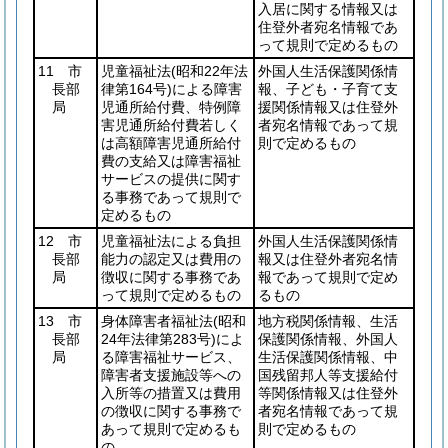
入居に関する情報又は
住登外者宛名情報であ
って規則で定めるもの
11 市
児童福祉法
(昭和22年法
外国人生活保護関係情
長部
律第164号)
による障害
報、子ども・子育て支
局
児通所給付費、特例障
援関係情報又は住登外
害児通所給付費若しく
者宛名情報であって規
は高額障害児通所給付
則で定めるもの
費の支給又は障害福祉
サービスの提供に関す
る事務であって規則で
定めるもの
12 市
児童福祉法による負担
外国人生活保護関係情
長部
能力の認定又は費用の
報又は住登外者宛名情
局
徴収に関する事務であ
報であって規則で定め
って規則で定めるもの
るもの
13 市
身体障害者福祉法
(昭和
地方税関係情報、生活
長部
24年法律第283号)
によ
保護関係情報、外国人
局
る障害福祉サービス、
生活保護関係情報、中
障害者支援施設等への
国残留邦人等支援給付
入所等の措置又は費用
等関係情報又は住登外
の徴収に関する事務で
者宛名情報であって規
あって規則で定めるも
則で定めるもの
の