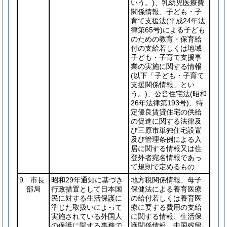
いう。)
、乳幼児医療費
関係情報、子ども・子
育て支援法
(平成24年法
律第65号)
による子ども
のための教育・保育給
付の支給若しくは地域
子ども・子育て支援事
業の実施に関する情報
(以下「子ども・子育て
支援関係情報」とい
う。)
、公営住宅法
(昭和
26年法律第193号)
、特
定優良賃貸住宅の供給
の促進に関する法律及
び三原市単独住宅設置
及び管理条例による入
居に関する情報又は住
登外者宛名情報であっ
て規則で定めるもの
9 市長
昭和29年通知に基づき
地方税関係情報、母子
部局
行政措置として日本国
保健法による養育医療
民に対する生活保護に
の給付若しくは養育医
準じた取扱いによって
療に要する費用の支給
実施されている外国人
に関する情報、生活保
の保護に関する事務で
護関係情報、中国残留