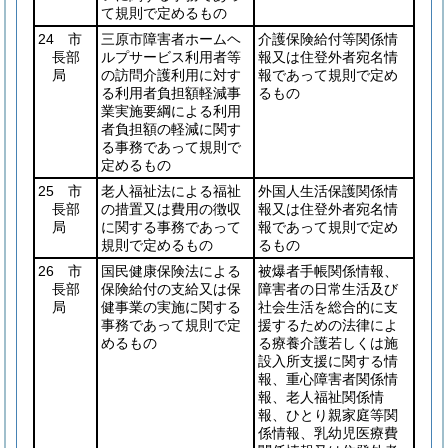
て規則で定めるもの
24 市
三原市障害者ホームヘ
介護保険給付等関係情
長部
ルプサービス利用者等
報又は住登外者宛名情
局
の訪問介護利用に対す
報であって規則で定め
る利用者負担額軽減事
るもの
業実施要綱による利用
者負担額の軽減に関す
る事務であって規則で
定めるもの
25 市
老人福祉法による福祉
外国人生活保護関係情
長部
の措置又は費用の徴収
報又は住登外者宛名情
局
に関する事務であって
報であって規則で定め
規則で定めるもの
るもの
26 市
国民健康保険法による
被爆者手帳関係情報、
長部
保険給付の支給又は保
障害者の日常生活及び
局
健事業の実施に関する
社会生活を総合的に支
事務であって規則で定
援するための法律によ
めるもの
る療養介護若しくは施
設入所支援に関する情
報、重心障害者関係情
報、老人福祉関係情
報、ひとり親家庭等関
係情報、乳幼児医療費