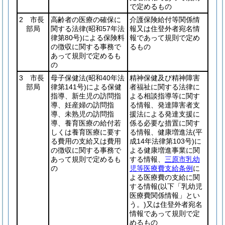
で定めるもの
2 市長
高齢者の医療の確保に
介護保険給付等関係情
部局
関する法律
(昭和57年法
報又は住登外者宛名情
律第80号)
による保険料
報であって規則で定め
の徴収に関する事務で
るもの
あって規則で定めるも
の
3 市長
母子保健法
(昭和40年法
精神保健及び精神障害
部局
律第141号)
による保健
者福祉に関する法律に
指導、新生児の訪問指
よる相談指導等に関す
導、妊産婦の訪問指
る情報、発達障害者支
導、未熟児の訪問指
援法による発達支援に
導、養育医療の給付若
係る必要な措置に関す
しくは養育医療に要す
る情報、健康増進法
(平
る費用の支給又は費用
成14年法律第103号)
に
の徴収に関する事務で
よる健康増進事業に関
あって規則で定めるも
する情報、
三原市乳幼
の
児等医療費支給条例
に
よる医療費の支給に関
する情報
(以下「乳幼児
医療費関係情報」とい
う。)
又は住登外者宛名
情報であって規則で定
めるもの