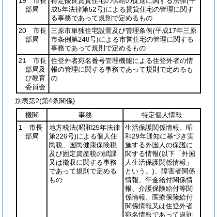
19 市長
特定優良賃貸住宅の供給の促進に関する法律
(平
部局
成5年法律第52号)
による賃貸住宅の管理に関す
る事務であって規則で定めるもの
20 市長
三原市単独住宅設置及び管理条例
(平成17年三原
部局
市条例第248号)
による市営住宅の管理に関する
事務であって規則で定めるもの
21 市長
住登外者宛名番号管理機能による住登外者の情
部局及
報の管理に関する事務であって規則で定めるも
び教育
の
委員会
別表第2
(第4条関係)
機関
事務
特定個人情報
1 市長
地方税法
(昭和25年法律
生活保護関係情報、昭
部局
第226号)
による個人住
和29年通知に基づき実
民税、国民健康保険税
施する外国人の保護に
及び固定資産税の賦課
関する情報
(以下「外国
又は徴収に関する事務
人生活保護関係情報」
であって規則で定める
という。)
、障害者関係
もの
情報、年金給付関係情
報、介護保険給付等関
係情報、医療保険給付
関係情報又は住登外者
宛名情報であって規則