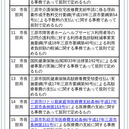
る事務であって規則で定めるもの
10 市長
三原市介護保険住宅改修費支給申請に係る理由
部局
書作成手数料交付要綱
(平成19年三原市要綱第54
号)
による手数料の支払いに関する事務であって
規則で定めるもの
11 市長
三原市障害者ホームヘルプサービス利用者等の
部局
訪問介護利用に対する利用者負担額軽減事業実
施要綱
(平成18年三原市要綱第40号)
による利用
者負担額の軽減に関する事務であって規則で定
めるもの
12 市長
国民健康保険法
(昭和33年法律第192号)
による保
部局
健事業の実施に関する事務であって規則で定め
るもの
13 市長
三原市国民健康保険高額療養費受領委任払い実
部局
施要綱
(平成17年三原市要綱第90号)
による高額
療養費の支払いに関する事務であって規則で定
めるもの
14 市長
三原市ひとり親家庭等医療費支給条例
(平成17年
部局
三原市条例第153号)
による医療費の支給に関す
る事務であって規則で定めるもの
15 市長
三原市乳幼児等医療費支給条例
(平成17年三原市
部局
条例第151号)
による医療費の支給に関する事務