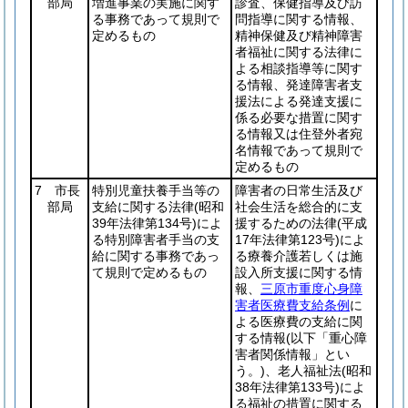
部局
増進事業の実施に関す
診査、保健指導及び訪
る事務であって規則で
問指導に関する情報、
定めるもの
精神保健及び精神障害
者福祉に関する法律に
よる相談指導等に関す
る情報、発達障害者支
援法による発達支援に
係る必要な措置に関す
る情報又は住登外者宛
名情報であって規則で
定めるもの
7 市長
特別児童扶養手当等の
障害者の日常生活及び
部局
支給に関する法律
(昭和
社会生活を総合的に支
39年法律第134号)
によ
援するための法律
(平成
る特別障害者手当の支
17年法律第123号)
によ
給に関する事務であっ
る療養介護若しくは施
て規則で定めるもの
設入所支援に関する情
報、
三原市重度心身障
害者医療費支給条例
に
よる医療費の支給に関
する情報
(以下「重心障
害者関係情報」とい
う。)
、老人福祉法
(昭和
38年法律第133号)
によ
る福祉の措置に関する