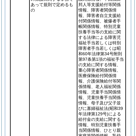
あって規則で定めるも
邦人等支援給付等関係
の
情報、障害者関係情
報、障害者自立支援給
付関係情報、被爆者手
帳関係情報、特別児童
扶養手当等の支給に関
する法律による障害児
福祉手当若しくは特別
障害者手当若しくは昭
和60年法律第34号附則
第97条第1項の福祉手当
の支給に関する情報、
重心障害者関係情報、
医療保険給付関係情
報、介護保険給付等関
係情報、老人福祉関係
情報、児童手当関係情
報、児童扶養手当関係
情報、母子及び父子並
びに寡婦福祉法
(昭和39
年法律第129号)
による
給付金の支給に関する
情報、特別児童扶養手
当関係情報、ひとり親
家庭等関係情報、乳幼