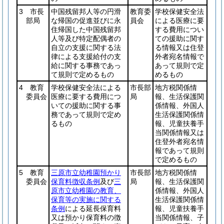
3 市長
中国残留邦人等の円滑
教育委
学校保健安全法
部局
な帰国の促進並びに永
員会
による医療に要
住帰国した中国残留邦
する費用につい
人等及び特定配偶者の
ての援助に関す
自立の支援に関する法
る情報又は住登
律による支援給付の支
外者宛名情報で
給に関する事務であっ
あって規則で定
て規則で定めるもの
めるもの
4 教育
学校保健安全法による
市長部
地方税関係情
委員会
医療に要する費用につ
局
報、生活保護関
いての援助に関する事
係情報、外国人
務であって規則で定め
生活保護関係情
るもの
報、児童扶養手
当関係情報又は
住登外者宛名情
報であって規則
で定めるもの
5 教育
三原市立幼稚園預かり
市長部
地方税関係情
委員会
保育料徴収条例
及び
三
局
報、生活保護関
原市立幼稚園の教育、
係情報、外国人
保育等の実施に関する
生活保護関係情
条例
による延長保育料
報、児童扶養手
又は預かり保育料の徴
当関係情報、子