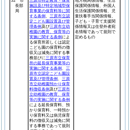
32 市
三原市特定教育・保育
地方税関係情報、生活
長部
施設及び特定地域型保
保護関係情報、外国人
局
育事業の保育料等に関
生活保護関係情報、児
する条例
、
三原市立認
童扶養手当関係情報、
定こども園設置及び管
子ども・子育て支援関
理条例
及び
三原市立幼
係情報又は住登外者宛
稚園の教育、保育等の
名情報であって規則で
実施に関する条例
によ
定めるもの
る保育所若しくは認定
こども園の保育料の徴
収又は減免に関する事
務並びに
三原市立保育
所の延長保育事業等の
実施に関する条例
、
三
原市立認定こども園設
置及び管理条例
、
三原
市立幼稚園預かり保育
料徴収条例
及び
三原市
立幼稚園の教育、保育
等の実施に関する条例
による延長保育料、預
かり保育料、一時預か
り保育料又は病児保育
料の徴収又は減免に関
する事務であって規則