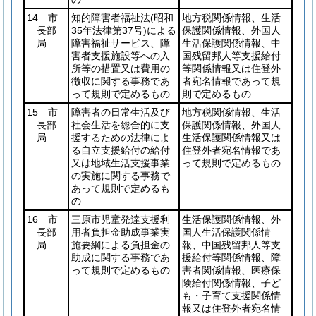
14 市
知的障害者福祉法
(昭和
地方税関係情報、生活
長部
35年法律第37号)
による
保護関係情報、外国人
局
障害福祉サービス、障
生活保護関係情報、中
害者支援施設等への入
国残留邦人等支援給付
所等の措置又は費用の
等関係情報又は住登外
徴収に関する事務であ
者宛名情報であって規
って規則で定めるもの
則で定めるもの
15 市
障害者の日常生活及び
地方税関係情報、生活
長部
社会生活を総合的に支
保護関係情報、外国人
局
援するための法律によ
生活保護関係情報又は
る自立支援給付の給付
住登外者宛名情報であ
又は地域生活支援事業
って規則で定めるもの
の実施に関する事務で
あって規則で定めるも
の
16 市
三原市児童発達支援利
生活保護関係情報、外
長部
用者負担金助成事業実
国人生活保護関係情
局
施要綱による負担金の
報、中国残留邦人等支
助成に関する事務であ
援給付等関係情報、障
って規則で定めるもの
害者関係情報、医療保
険給付関係情報、子ど
も・子育て支援関係情
報又は住登外者宛名情