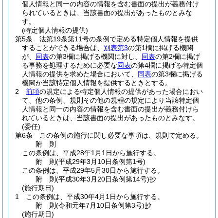
個人情報と同一の内容の情報を含む書面の提出が義務付け
られているときは、当該書面の提出があったものとみな
す。
(特定個人情報の提供)
第5条
法第19条第11号の条例で定める特定個人情報を提供
することができる場合は、
別表第3
の第1欄に掲げる機関
が、
同表
の第3欄に掲げる機関に対し、
同表
の第2欄に掲げ
る事務を処理するために必要な
同表
の第4欄に掲げる特定個
人情報の提供を求めた場合において、
同表
の第3欄に掲げる
機関が当該特定個人情報を提供するときとする。
2
前項
の規定による特定個人情報の提供があった場合におい
て、他の条例、規則その他の規程の規定により当該特定個
人情報と同一の内容の情報を含む書面の提出が義務付けら
れているときは、当該書面の提出があったものとみなす。
(委任)
第6条
この条例の施行に関し必要な事項は、規則で定める。
附
則
この条例は、平成28年1月1日から施行する。
附
則
(平成29年3月10日
条例第1号)
この条例は、平成29年5月30日から施行する。
附
則
(平成30年3月20日
条例第14号)
抄
(施行期日)
1
この条例は、平成30年4月1日から施行する。
附
則
(令和元年7月10日
条例第3号)
抄
(施行期日)