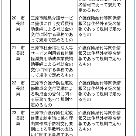
名情報であって規則で
定めるもの
20 市
三原市離島介護サービ
介護保険給付等関係情
長部
ス提供に伴う交通費補
報又は住登外者宛名情
局
助要綱による補助金の
報であって規則で定め
交付に関する事務であ
るもの
って規則で定めるもの
21 市
三原市社会福祉法人等
介護保険給付等関係情
長部
サービス利用者負担額
報又は住登外者宛名情
局
軽減費用助成事業費補
報であって規則で定め
助要綱による補助金の
るもの
交付に関する事務であ
って規則で定めるもの
22 市
三原市介護予防住宅改
介護保険給付等関係情
長部
修助成金交付要綱によ
報又は住登外者宛名情
局
る助成金の交付に関す
報であって規則で定め
る事務であって規則で
るもの
定めるもの
23 市
三原市介護保険住宅改
介護保険給付等関係情
長部
修費支給申請に係る理
報又は住登外者宛名情
局
由書作成手数料交付要
報であって規則で定め
綱による手数料の支払
るもの
いに関する事務であっ