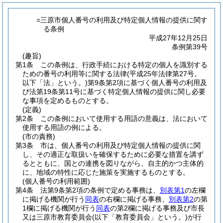
○三原市個人番号の利用及び特定個人情報の提供に関す
る条例
平成27年12月25日
条例第39号
(趣旨)
第1条
この条例は、行政手続における特定の個人を識別する
ための番号の利用等に関する法律
(平成25年法律第27号。
以下「法」という。)
第9条第2項に基づく個人番号の利用及
び法第19条第11号に基づく特定個人情報の提供に関し必要
な事項を定めるものとする。
(定義)
第2条
この条例において使用する用語の意義は、法において
使用する用語の例による。
(市の責務)
第3条
市は、個人番号の利用及び特定個人情報の提供に関
し、その適正な取扱いを確保するために必要な措置を講ず
るとともに、国との連携を図りながら、自主的かつ主体的
に、地域の特性に応じた施策を実施するものとする。
(個人番号の利用範囲)
第4条
法第9条第2項の条例で定める事務は、
別表第1
の左欄
に掲げる機関が行う
同表
の右欄に掲げる事務、
別表第2
の第
1欄に掲げる機関が行う
同表
の第2欄に掲げる事務及び市長
又は三原市教育委員会
(以下「教育委員会」という。)
が行