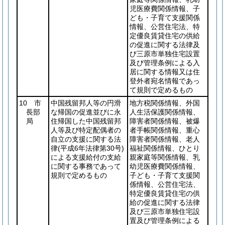
児医療費関係情報、子
ども・子育て支援関係
情報、公営住宅法、特
定優良賃貸住宅の供給
の促進に関する法律及
び三原市単独住宅設置
及び管理条例による入
居に関する情報又は住
登外者宛名情報であっ
て規則で定めるもの
10 市
中国残留邦人等の円滑
地方税関係情報、外国
長部
な帰国の促進並びに永
人生活保護関係情報、
局
住帰国した中国残留邦
障害者関係情報、被爆
人等及び特定配偶者の
者手帳関係情報、重心
自立の支援に関する法
障害者関係情報、老人
律
(平成6年法律第30号)
福祉関係情報、ひとり
による支援給付の支給
親家庭等関係情報、乳
に関する事務であって
幼児医療費関係情報、
規則で定めるもの
子ども・子育て支援関
係情報、公営住宅法、
特定優良賃貸住宅の供
給の促進に関する法律
及び三原市単独住宅設
置及び管理条例による