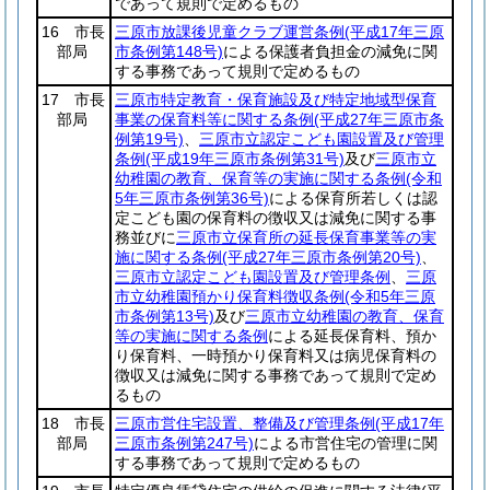
であって規則で定めるもの
16 市長
三原市放課後児童クラブ運営条例
(平成17年三原
部局
市条例第148号)
による保護者負担金の減免に関
する事務であって規則で定めるもの
17 市長
三原市特定教育・保育施設及び特定地域型保育
部局
事業の保育料等に関する条例
(平成27年三原市条
例第19号)
、
三原市立認定こども園設置及び管理
条例
(平成19年三原市条例第31号)
及び
三原市立
幼稚園の教育、保育等の実施に関する条例
(令和
5年三原市条例第36号)
による保育所若しくは認
定こども園の保育料の徴収又は減免に関する事
務並びに
三原市立保育所の延長保育事業等の実
施に関する条例
(平成27年三原市条例第20号)
、
三原市立認定こども園設置及び管理条例
、
三原
市立幼稚園預かり保育料徴収条例
(令和5年三原
市条例第13号)
及び
三原市立幼稚園の教育、保育
等の実施に関する条例
による延長保育料、預か
り保育料、一時預かり保育料又は病児保育料の
徴収又は減免に関する事務であって規則で定め
るもの
18 市長
三原市営住宅設置、整備及び管理条例
(平成17年
部局
三原市条例第247号)
による市営住宅の管理に関
する事務であって規則で定めるもの