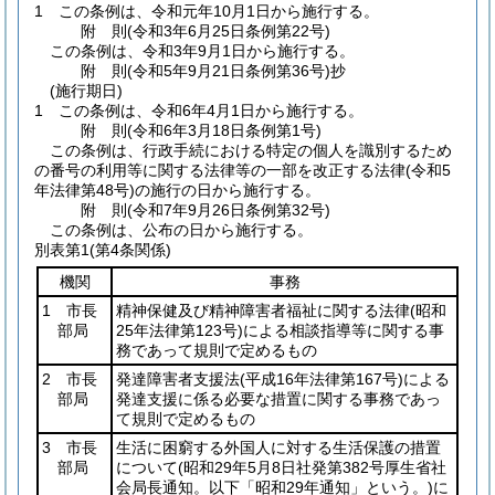
1
この条例は、令和元年10月1日から施行する。
附
則
(令和3年6月25日
条例第22号)
この条例は、令和3年9月1日から施行する。
附
則
(令和5年9月21日
条例第36号)
抄
(施行期日)
1
この条例は、令和6年4月1日から施行する。
附
則
(令和6年3月18日
条例第1号)
この条例は、行政手続における特定の個人を識別するため
の番号の利用等に関する法律等の一部を改正する法律
(令和5
年法律第48号)
の施行の日から施行する。
附
則
(令和7年9月26日
条例第32号)
この条例は、公布の日から施行する。
別表第1
(第4条関係)
機関
事務
1 市長
精神保健及び精神障害者福祉に関する法律
(昭和
部局
25年法律第123号)
による相談指導等に関する事
務であって規則で定めるもの
2 市長
発達障害者支援法
(平成16年法律第167号)
による
部局
発達支援に係る必要な措置に関する事務であっ
て規則で定めるもの
3 市長
生活に困窮する外国人に対する生活保護の措置
部局
について
(昭和29年5月8日社発第382号厚生省社
会局長通知。以下「昭和29年通知」という。)
に