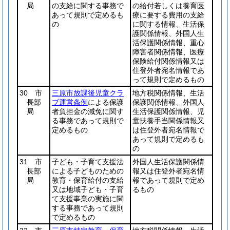
局
の支給に関する事務で
の給付若しくは養育医
あって規則で定めるも
療に要する費用の支給
の
に関する情報、生活保
護関係情報、外国人生
活保護関係情報、重心
障害者関係情報、医療
保険給付関係情報又は
住登外者宛名情報であ
って規則で定めるもの
30 市
三原市放課後児童クラ
地方税関係情報、生活
長部
ブ運営条例
による保護
保護関係情報、外国人
局
者負担金の減免に関す
生活保護関係情報、児
る事務であって規則で
童扶養手当関係情報又
定めるもの
は住登外者宛名情報で
あって規則で定めるも
の
31 市
子ども・子育て支援法
外国人生活保護関係情
長部
による子どものための
報又は住登外者宛名情
局
教育・保育給付の支給
報であって規則で定め
又は地域子ども・子育
るもの
て支援事業の実施に関
する事務であって規則
で定めるもの