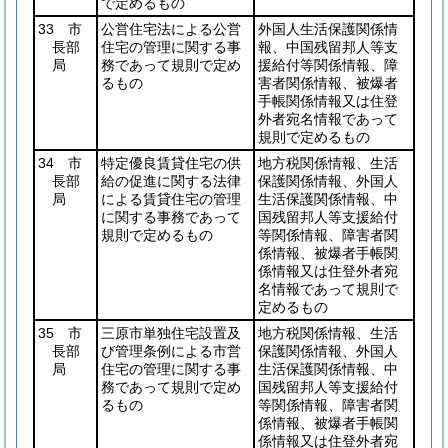
で定めるもの
33 市
公営住宅法による公営
外国人生活保護関係情
長部
住宅の管理に関する事
報、中国残留邦人等支
局
務であって規則で定め
援給付等関係情報、障
るもの
害者関係情報、被爆者
手帳関係情報又は住登
外者宛名情報であって
規則で定めるもの
34 市
特定優良賃貸住宅の供
地方税関係情報、生活
長部
給の促進に関する法律
保護関係情報、外国人
局
による賃貸住宅の管理
生活保護関係情報、中
に関する事務であって
国残留邦人等支援給付
規則で定めるもの
等関係情報、障害者関
係情報、被爆者手帳関
係情報又は住登外者宛
名情報であって規則で
定めるもの
35 市
三原市単独住宅設置及
地方税関係情報、生活
長部
び管理条例による市営
保護関係情報、外国人
局
住宅の管理に関する事
生活保護関係情報、中
務であって規則で定め
国残留邦人等支援給付
るもの
等関係情報、障害者関
係情報、被爆者手帳関
係情報又は住登外者宛