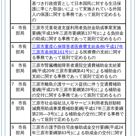
基づき行政措置として日本国民に対する生活保
護に準じた取扱いによって実施されている外国
人の保護に関する事務であって規則で定めるも
の
4 市長
三原市児童発達支援利用者負担金助成事業実施
部局
要綱
(平成19年三原市要綱第137号)
による負担金
の助成に関する事務であって規則で定めるもの
5 市長
三原市重度心身障害者医療費支給条例
(平成17年
部局
三原市条例第161号)
による医療費の支給に関す
る事務であって規則で定めるもの
6 市長
三原市腎臓機能障害者通院交通費補助金支給要
部局
綱
(平成20年三原市要綱第41号)
による補助金の
支給に関する事務であって規則で定めるもの
7 市長
三原市離島介護サービス提供に伴う交通費補助
部局
要綱
(平成21年三原市要綱第28号)
による補助金
の交付に関する事務であって規則で定めるもの
8 市長
三原市社会福祉法人等サービス利用者負担額軽
部局
減費用助成事業費補助要綱
(平成17年三原市要綱
第235―3号)
による補助金の交付に関する事務で
あって規則で定めるもの
9 市長
三原市介護予防住宅改修助成金交付要綱
(平成24
部局
年三原市要綱第63号)
による助成金の交付に関す