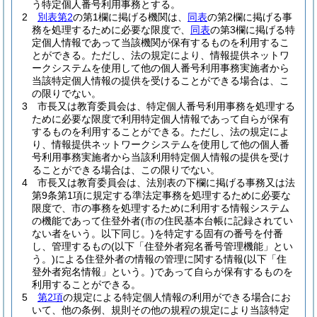
う特定個人番号利用事務とする。
2
別表第2
の第1欄に掲げる機関は、
同表
の第2欄に掲げる事
務を処理するために必要な限度で、
同表
の第3欄に掲げる特
定個人情報であって当該機関が保有するものを利用するこ
とができる。
ただし、法の規定により、情報提供ネットワ
ークシステムを使用して他の個人番号利用事務実施者から
当該特定個人情報の提供を受けることができる場合は、こ
の限りでない。
3
市長又は教育委員会は、特定個人番号利用事務を処理する
ために必要な限度で利用特定個人情報であって自らが保有
するものを利用することができる。
ただし、法の規定によ
り、情報提供ネットワークシステムを使用して他の個人番
号利用事務実施者から当該利用特定個人情報の提供を受け
ることができる場合は、この限りでない。
4
市長又は教育委員会は、法別表の下欄に掲げる事務又は法
第9条第1項に規定する準法定事務を処理するために必要な
限度で、市の事務を処理するために利用する情報システム
の機能であって住登外者
(市の住民基本台帳に記録されてい
ない者をいう。以下同じ。)
を特定する固有の番号を付番
し、管理するもの
(以下「住登外者宛名番号管理機能」とい
う。)
による住登外者の情報の管理に関する情報
(以下「住
登外者宛名情報」という。)
であって自らが保有するものを
利用することができる。
5
第2項
の規定による特定個人情報の利用ができる場合にお
いて、他の条例、規則その他の規程の規定により当該特定