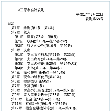
○三原市会計規則
平成17年3月22日
規則第58号
目次
第1章
総則
(第1条―第4条)
第2章
収入
第1節
徴収
(第5条―第9条)
第2節
収納
(第10条―第15条の2)
第3節
収入の委託
(第16条―第20条)
第3章
支出
第1節
支出負担行為
(第21条―第23条)
第2節
支出命令
(第24条―第28条)
第3節
支出の特例
(第29条―第34条の2)
第4節
支払
(第35条―第44条)
第4章
振替整理
(第45条―第48条)
第5章
現金の繰替使用
(第49条)
第6章
控除徴収
(第50条)
第7章
決算
(第51条)
第8章
財産の記録管理
(第52条―第54条)
第9章
歳入歳出外現金
(第55条―第57条)
第10章
基金
(第58条―第60条)
第11章
有価証券
(第61条・第62条)
第12章
指定金融機関等
(第63条―第81条)