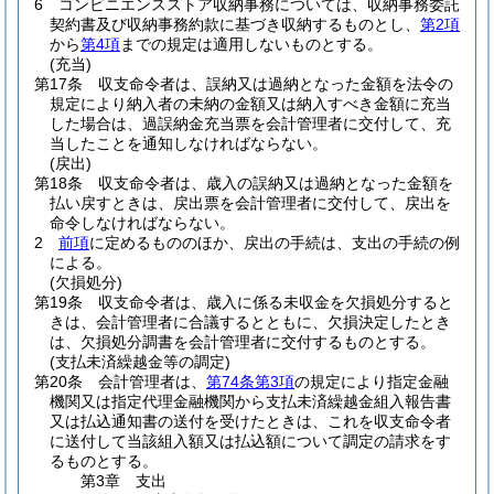
6
コンビニエンスストア収納事務については、収納事務委託
契約書及び収納事務約款に基づき収納するものとし、
第2項
から
第4項
までの規定は適用しないものとする。
(充当)
第17条
収支命令者は、誤納又は過納となった金額を法令の
規定により納入者の未納の金額又は納入すべき金額に充当
した場合は、過誤納金充当票を会計管理者に交付して、充
当したことを通知しなければならない。
(戻出)
第18条
収支命令者は、歳入の誤納又は過納となった金額を
払い戻すときは、戻出票を会計管理者に交付して、戻出を
命令しなければならない。
2
前項
に定めるもののほか、戻出の手続は、支出の手続の例
による。
(欠損処分)
第19条
収支命令者は、歳入に係る未収金を欠損処分すると
きは、会計管理者に合議するとともに、欠損決定したとき
は、欠損処分調書を会計管理者に交付するものとする。
(支払未済繰越金等の調定)
第20条
会計管理者は、
第74条第3項
の規定により指定金融
機関又は指定代理金融機関から支払未済繰越金組入報告書
又は払込通知書の送付を受けたときは、これを収支命令者
に送付して当該組入額又は払込額について調定の請求をす
るものとする。
第3章
支出