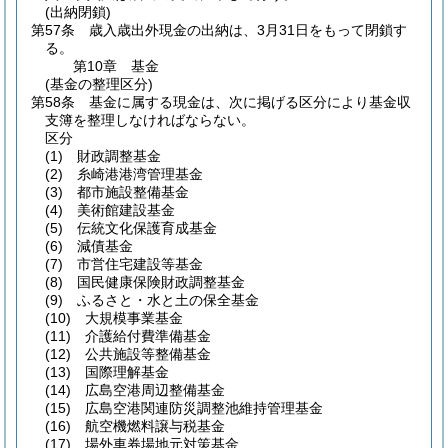
(出納閉鎖)
第57条
歳入歳出外現金の出納は、3月31日をもって閉鎖す
る。
第10章
基金
(基金の整理区分)
第58条
基金に属する現金は、次に掲げる区分により基金収
支簿を整理しなければならない。
区分
(1)
財政調整基金
(2)
糸崎港港湾管理基金
(3)
都市施設整備基金
(4)
美術館建設基金
(5)
伝統文化保護育成基金
(6)
減債基金
(7)
市営住宅建設等基金
(8)
国民健康保険財政調整基金
(9)
ふるさと・水と土の保全基金
(10)
大規模事業基金
(11)
介護給付費準備基金
(12)
公共施設等整備基金
(13)
国際理解基金
(14)
広島空港周辺整備基金
(15)
広島空港関連防災調整池維持管理基金
(16)
航空機燃料譲与税基金
(17)
場外車券場地元対策基金