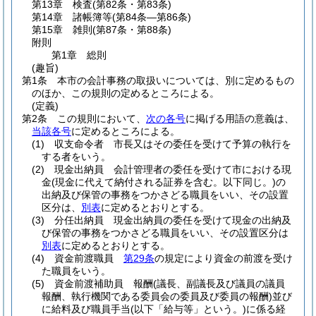
第13章
検査
(第82条・第83条)
第14章
諸帳簿等
(第84条―第86条)
第15章
雑則
(第87条・第88条)
附則
第1章
総則
(趣旨)
第1条
本市の会計事務の取扱いについては、別に定めるもの
のほか、この規則の定めるところによる。
(定義)
第2条
この規則において、
次の各号
に掲げる用語の意義は、
当該各号
に定めるところによる。
(1)
収支命令者 市長又はその委任を受けて予算の執行を
する者をいう。
(2)
現金出納員 会計管理者の委任を受けて市における現
金
(現金に代えて納付される証券を含む。以下同じ。)
の
出納及び保管の事務をつかさどる職員をいい、その設置
区分は、
別表
に定めるとおりとする。
(3)
分任出納員 現金出納員の委任を受けて現金の出納及
び保管の事務をつかさどる職員をいい、その設置区分は
別表
に定めるとおりとする。
(4)
資金前渡職員
第29条
の規定により資金の前渡を受け
た職員をいう。
(5)
資金前渡補助員 報酬
(議長、副議長及び議員の議員
報酬、執行機関である委員会の委員及び委員の報酬)
並び
に給料及び職員手当
(以下「給与等」という。)
に係る経