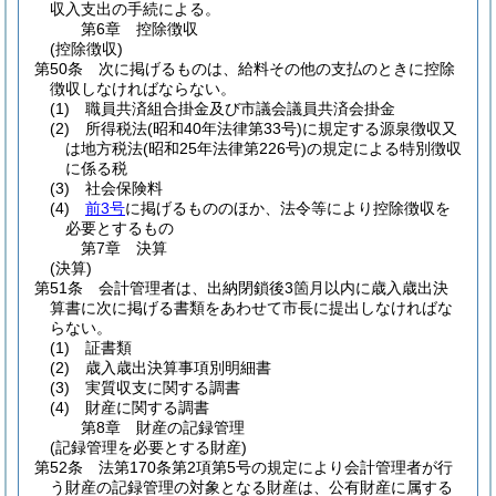
収入支出の手続による。
第6章
控除徴収
(控除徴収)
第50条
次に掲げるものは、給料その他の支払のときに控除
徴収しなければならない。
(1)
職員共済組合掛金及び市議会議員共済会掛金
(2)
所得税法
(昭和40年法律第33号)
に規定する源泉徴収又
は地方税法
(昭和25年法律第226号)
の規定による特別徴収
に係る税
(3)
社会保険料
(4)
前3号
に掲げるもののほか、法令等により控除徴収を
必要とするもの
第7章
決算
(決算)
第51条
会計管理者は、出納閉鎖後3箇月以内に歳入歳出決
算書に次に掲げる書類をあわせて市長に提出しなければな
らない。
(1)
証書類
(2)
歳入歳出決算事項別明細書
(3)
実質収支に関する調書
(4)
財産に関する調書
第8章
財産の記録管理
(記録管理を必要とする財産)
第52条
法第170条第2項第5号の規定により会計管理者が行
う財産の記録管理の対象となる財産は、公有財産に属する