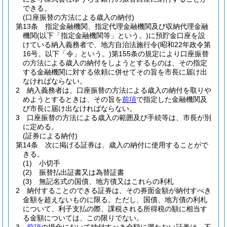
できる。
(口座振替の方法による歳入の納付)
第13条
指定金融機関、指定代理金融機関及び収納代理金融
機関
(以下「指定金融機関等」という。)
に預貯金口座を設
けている納入義務者で、地方自治法施行令
(昭和22年政令第
16号。以下「令」という。)
第155条の規定により口座振替
の方法による歳入の納付をしようとするものは、その指定
する金融機関に対する依頼に併せてその旨を市長に届け出
なければならない。
2
納入義務者は、口座振替の方法による歳入の納付を取りや
めようとするときは、その旨を
前項
で指定した金融機関及
び市長に届け出なければならない。
3
口座振替の方法による歳入の範囲及び手続等は、市長が別
に定める。
(証券による納付)
第14条
次に掲げる証券は、歳入の納付に使用することがで
きる。
(1)
小切手
(2)
振替払出証書又は為替証書
(3)
無記名式の国債、地方債又はこれらの利札
2
納付することのできる証券は、その券面金額が納付すべき
金額を超えないものに限る。
ただし、国債、地方債の利札
について、利子支払の際、課税される所得税の額に相当す
る金額については、この限りでない。