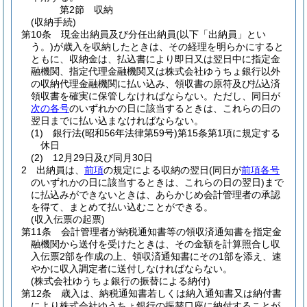
第2節
収納
(収納手続)
第10条
現金出納員及び分任出納員
(以下「出納員」とい
う。)
が歳入を収納したときは、その経理を明らかにすると
ともに、収納金は、払込書により即日又は翌日中に指定金
融機関、指定代理金融機関又は株式会社ゆうちょ銀行以外
の収納代理金融機関に払い込み、領収書の原符及び払込済
領収書を確実に保管しなければならない。
ただし、同日が
次の各号
のいずれかの日に該当するときは、これらの日の
翌日までに払い込まなければならない。
(1)
銀行法
(昭和56年法律第59号)
第15条第1項に規定する
休日
(2)
12月29日及び同月30日
2
出納員は、
前項
の規定による収納の翌日
(同日が
前項各号
のいずれかの日に該当するときは、これらの日の翌日)
まで
に払込みができないときは、あらかじめ会計管理者の承認
を得て、まとめて払い込むことができる。
(収入伝票の起票)
第11条
会計管理者が納税通知書等の領収済通知書を指定金
融機関から送付を受けたときは、その金額を計算照合し収
入伝票2部を作成の上、領収済通知書にその1部を添え、速
やかに収入調定者に送付しなければならない。
(株式会社ゆうちょ銀行の振替による納付)
第12条
歳入は、納税通知書若しくは納入通知書又は納付書
により株式会社ゆうちょ銀行の振替口座に納付することが