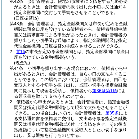
第42条
会計管理者は、隔地の債権者に支払をするため必要
があるときは、会計管理者の振り出した小切手又は通知を
指定金融機関に交付して手続をさせることができる。
(口座振替払)
第43条
会計管理者は、指定金融機関又は市長が定める金融
機関に預金口座を設けている債権者から、債権者登録申請
書又は請求書等による申出があったときは、会計管理者の
振り出した小切手又は通知により、指定金融機関又は指定
代理金融機関に口座振替の手続をさせることができる。
2
前項
の市長が定める金融機関とは、指定金融機関に預金口
座を設けている金融機関をいう。
(現金払)
第44条
小切手を振り出すべき場合において、債権者から申
出があるときは、会計管理者は、自ら小口の支払をするこ
とができる。
この場合においては、会計管理者は、自己を
受取人とする小切手を振り出し、当該小切手を指定金融機
関に提示して現金を受領し、債権者から
第36条第1項
によ
る領収書を徴して支払うものとする。
2
債権者から申出があるときは、会計管理者は、指定金融機
関又は指定代理金融機関をして現金で支払をさせることが
できる。
この場合においては、会計管理者は、
第35条
によ
る支払通知書を債権者に交付し、支出命令票を指定金融機
関又は指定代理金融機関に送付して支払をさせ、その後支
払総額について指定金融機関を受取人とした小切手を振り
出し、又は通知を行うものとする。