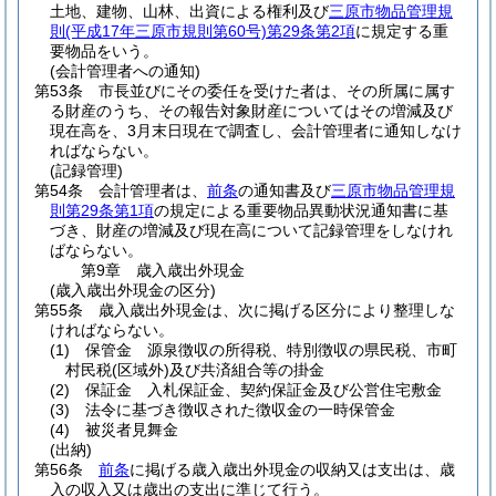
土地、建物、山林、出資による権利及び
三原市物品管理規
則
(平成17年三原市規則第60号)
第29条第2項
に規定する重
要物品をいう。
(会計管理者への通知)
第53条
市長並びにその委任を受けた者は、その所属に属す
る財産のうち、その報告対象財産についてはその増減及び
現在高を、3月末日現在で調査し、会計管理者に通知しなけ
ればならない。
(記録管理)
第54条
会計管理者は、
前条
の通知書及び
三原市物品管理規
則第29条第1項
の規定による重要物品異動状況通知書に基
づき、財産の増減及び現在高について記録管理をしなけれ
ばならない。
第9章
歳入歳出外現金
(歳入歳出外現金の区分)
第55条
歳入歳出外現金は、次に掲げる区分により整理しな
ければならない。
(1)
保管金 源泉徴収の所得税、特別徴収の県民税、市町
村民税
(区域外)
及び共済組合等の掛金
(2)
保証金 入札保証金、契約保証金及び公営住宅敷金
(3)
法令に基づき徴収された徴収金の一時保管金
(4)
被災者見舞金
(出納)
第56条
前条
に掲げる歳入歳出外現金の収納又は支出は、歳
入の収入又は歳出の支出に準じて行う。