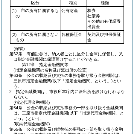
区分
種別
種類
(1)
市の所有に属するも
公有財産
株券
の
社債券
その他の有価証券
出資金
(2)
市の所有に属さない
各種保証金
契約及び担保保証
もの
金
(保管)
第62条
有価証券は、納入者ごとに区分し金庫に保管し、又
は指定金融機関に保護預けすることができる。
第12章
指定金融機関等
(指定金融機関の名称及び派出所の設置)
第63条
公金の収納及び支払の事務を取り扱う金融機関は、
三原市指定金融機関
(以下「指定金融機関」という。)
とい
う。
2
指定金融機関は、市役所本庁内に派出所を設けなければな
らない。
(指定代理金融機関)
第64条
公金の収納及び支払事務の一部を取り扱う金融機関
は、三原市指定代理金融機関
(以下「指定代理金融機関」と
いう。)
という。
(収納代理金融機関)
第65条
公金の収納及び繰替払の事務の一部を取り扱う金融