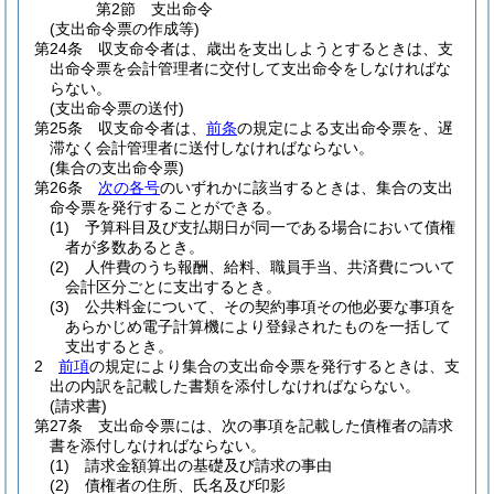
第2節
支出命令
(支出命令票の作成等)
第24条
収支命令者は、歳出を支出しようとするときは、支
出命令票を会計管理者に交付して支出命令をしなければな
らない。
(支出命令票の送付)
第25条
収支命令者は、
前条
の規定による支出命令票を、遅
滞なく会計管理者に送付しなければならない。
(集合の支出命令票)
第26条
次の各号
のいずれかに該当するときは、集合の支出
命令票を発行することができる。
(1)
予算科目及び支払期日が同一である場合において債権
者が多数あるとき。
(2)
人件費のうち報酬、給料、職員手当、共済費について
会計区分ごとに支出するとき。
(3)
公共料金について、その契約事項その他必要な事項を
あらかじめ電子計算機により登録されたものを一括して
支出するとき。
2
前項
の規定により集合の支出命令票を発行するときは、支
出の内訳を記載した書類を添付しなければならない。
(請求書)
第27条
支出命令票には、次の事項を記載した債権者の請求
書を添付しなければならない。
(1)
請求金額算出の基礎及び請求の事由
(2)
債権者の住所、氏名及び印影