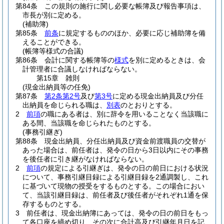
第84条
この規則の施行に関し必要な帳簿及び報告事項は、
市長が別に定める。
(補助簿)
第85条
前条
に規定するもののほか、必要に応じ補助簿を備
えることができる。
(帳簿等様式の合議)
第86条
会計に関する帳簿等の
様式
を別に定めるときは、会
計管理者に合議しなければならない。
第15章
雑則
(現金出納員等の任免)
第87条
第2条第2号
及び
第3号
に定める現金出納員及び分任
出納員を命じられる職は、
別表
のとおりとする。
2
前項
の職にある者は、別に辞令を用いることなく当該職に
ある間、当該職を命じられたものとする。
(事務引継ぎ)
第88条
現金出納員、分任出納員及び資金前渡職員の交替が
あった場合は、前任者は、発令の日から3日以内にその事務
を後任者に引き継がなければならない。
2
前項
の規定による引継ぎは、発令の日の前日における状況
について、事務引継目録による引継目録を2通調製し、これ
に基づいて現物の授受をするものとする。
この場合におい
て、当該引継目録は、前任者及び後任者がそれぞれ1通を保
存するものとする。
3
前任者は、現金出納簿にあっては、発令の日の前日をもっ
て各口座を締め切り、その次に合計高及び引継年月日を記