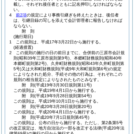
載し、それぞれ後任者とともに記名押印しなければならな
い。
4
前2項
の規定により事務引継ぎを終えたときは、後任者
は、引継目録の写しを添えて会計管理者に報告しなければ
ならない。
附
則
(施行期日)
1
この規則は、平成17年3月22日から施行する。
(経過措置)
2
この規則の施行の日の前日までに、合併前の三原市会計規
則
(昭和39年三原市規則第9号)
、本郷町財務規則
(昭和40年
本郷町規則第2号)
、久井町財務規則
(昭和43年久井町規則第
5号)
又は大和町財務規則
(平成9年大和町規則第6号)
の規定
によりなされた処分、手続その他の行為は、それぞれこの
規則の相当規定によりなされたものとみなす。
附
則
(平成19年3月30日
規則第11号)
この規則は、平成19年4月1日から施行する。
附
則
(平成19年9月28日
規則第54号)
この規則は、平成19年10月1日から施行する。
附
則
(平成20年3月28日
規則第20号)
この規則は、平成20年4月1日から施行する。
附
則
(平成20年7月1日
規則第45号)
この規則は、公布の日から施行する。
ただし、第2条第5号
の改正規定は、地方自治法の一部を改正する法律
(平成20年法
律第69号)
の施行の日から施行する。