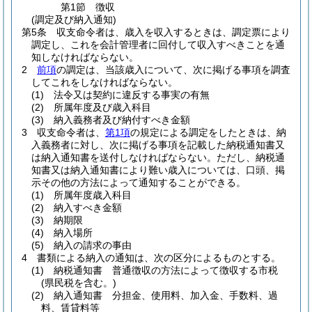
第1節
徴収
(調定及び納入通知)
第5条
収支命令者は、歳入を収入するときは、調定票により
調定し、これを会計管理者に回付して収入すべきことを通
知しなければならない。
2
前項
の調定は、当該歳入について、次に掲げる事項を調査
してこれをしなければならない。
(1)
法令又は契約に違反する事実の有無
(2)
所属年度及び歳入科目
(3)
納入義務者及び納付すべき金額
3
収支命令者は、
第1項
の規定による調定をしたときは、納
入義務者に対し、次に掲げる事項を記載した納税通知書又
は納入通知書を送付しなければならない。
ただし、納税通
知書又は納入通知書により難い歳入については、口頭、掲
示その他の方法によって通知することができる。
(1)
所属年度歳入科目
(2)
納入すべき金額
(3)
納期限
(4)
納入場所
(5)
納入の請求の事由
4
書類による納入の通知は、次の区分によるものとする。
(1)
納税通知書 普通徴収の方法によって徴収する市税
(県民税を含む。)
(2)
納入通知書 分担金、使用料、加入金、手数料、過
料、賃貸料等