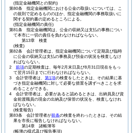
(指定金融機関との契約)
第80条
指定金融機関における公金の取扱いについては、こ
の規則で定めるもののほか、指定金融機関の事務取扱いに
関する契約書の定めるところによる。
(指定金融機関の責任)
第81条
指定金融機関は、公金の収納又は支払の事務につい
て本市に一切の責任を負わなければならない。
第13章
検査
(検査)
第82条
会計管理者は、指定金融機関について定期及び臨時
に公金の収納又は支払の事務及び預金の状況を検査しなけ
ればならない。
2
前項
の定期検査は、毎年2月末日及び8月31日現在をもっ
て翌月15日までに行わなければならない。
3
会計管理者は、
第1項
の検査をしたときは、その結果に基
づき指定金融機関に対して必要な措置を講ずべきことを求
めることができる。
4
会計管理者は、必要があると認めるときは、出納員及び資
金前渡職員の現金の出納及び保管の状況を、検査しなけれ
ばならない。
(検査報告)
第83条
会計管理者が
前条
の検査を終わったときは、その結
果を市長に報告しなければならない。
第14章
諸帳簿等
(帳簿の様式及び報告事項)