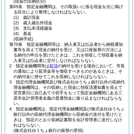
(現金の出納区分)
第69条
指定金融機関は、その取扱いに係る現金を次に掲げ
る区分により整理しなければならない。
(1)
歳計現金
(2)
歳入歳出外現金
(3)
支払未済繰越金
(4)
基金
(収納手続)
第70条
指定金融機関等は、納入者又は払込者から納税通知
書等を添えて現金の納付を受け、又は口座振替の方法によ
る納付の申出を受けたときは、これを領収して領収書を納
入者又は払込者に交付しなければならない。
2
指定金融機関等は
前項
の納付を受ける場合において、市長
の通知により延滞金等を徴収すべきものがあるときは、そ
の納付金に併せてこれを収納しなければならない。
3
指定代理金融機関及び株式会社ゆうちょ銀行以外の収納代
理金融機関は、その収納した現金に領収済通知書を添えて
翌営業日に自己あて小切手をもって指定金融機関にある三
原市会計管理者名義の普通預金に振り込まなければならな
い。
4
指定金融機関は、指定代理金融機関及び株式会社ゆうちょ
銀行以外の収納代理金融機関から収納金の送付を受けたと
きは、指定のとおり収納証書類を会計管理者に送付しなけ
ればならない。
(株式会社ゆうちょ銀行の振替の受領)