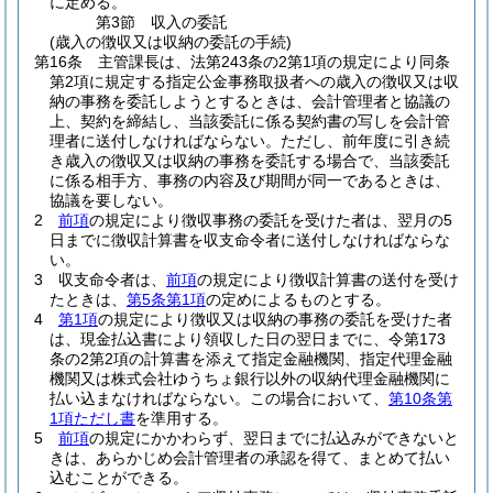
に定める。
第3節
収入の委託
(歳入の徴収又は収納の委託の手続)
第16条
主管課長は、法第243条の2第1項の規定により同条
第2項に規定する指定公金事務取扱者への歳入の徴収又は収
納の事務を委託しようとするときは、会計管理者と協議の
上、契約を締結し、当該委託に係る契約書の写しを会計管
理者に送付しなければならない。
ただし、前年度に引き続
き歳入の徴収又は収納の事務を委託する場合で、当該委託
に係る相手方、事務の内容及び期間が同一であるときは、
協議を要しない。
2
前項
の規定により徴収事務の委託を受けた者は、翌月の5
日までに徴収計算書を収支命令者に送付しなければならな
い。
3
収支命令者は、
前項
の規定により徴収計算書の送付を受け
たときは、
第5条第1項
の定めによるものとする。
4
第1項
の規定により徴収又は収納の事務の委託を受けた者
は、現金払込書により領収した日の翌日までに、令第173
条の2第2項の計算書を添えて指定金融機関、指定代理金融
機関又は株式会社ゆうちょ銀行以外の収納代理金融機関に
払い込まなければならない。
この場合において、
第10条第
1項ただし書
を準用する。
5
前項
の規定にかかわらず、翌日までに払込みができないと
きは、あらかじめ会計管理者の承認を得て、まとめて払い
込むことができる。