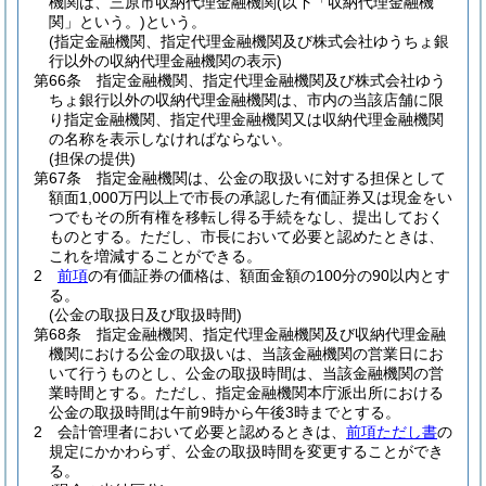
機関は、三原市収納代理金融機関
(以下「収納代理金融機
関」という。)
という。
(指定金融機関、指定代理金融機関及び株式会社ゆうちょ銀
行以外の収納代理金融機関の表示)
第66条
指定金融機関、指定代理金融機関及び株式会社ゆう
ちょ銀行以外の収納代理金融機関は、市内の当該店舗に限
り指定金融機関、指定代理金融機関又は収納代理金融機関
の名称を表示しなければならない。
(担保の提供)
第67条
指定金融機関は、公金の取扱いに対する担保として
額面1,000万円以上で市長の承認した有価証券又は現金をい
つでもその所有権を移転し得る手続をなし、提出しておく
ものとする。
ただし、市長において必要と認めたときは、
これを増減することができる。
2
前項
の有価証券の価格は、額面金額の100分の90以内とす
る。
(公金の取扱日及び取扱時間)
第68条
指定金融機関、指定代理金融機関及び収納代理金融
機関における公金の取扱いは、当該金融機関の営業日にお
いて行うものとし、公金の取扱時間は、当該金融機関の営
業時間とする。
ただし、指定金融機関本庁派出所における
公金の取扱時間は午前9時から午後3時までとする。
2
会計管理者において必要と認めるときは、
前項ただし書
の
規定にかかわらず、公金の取扱時間を変更することができ
る。