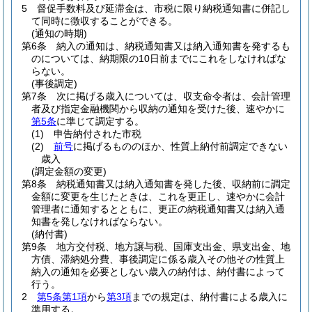
5
督促手数料及び延滞金は、市税に限り納税通知書に併記し
て同時に徴収することができる。
(通知の時期)
第6条
納入の通知は、納税通知書又は納入通知書を発するも
のについては、納期限の10日前までにこれをしなければな
らない。
(事後調定)
第7条
次に掲げる歳入については、収支命令者は、会計管理
者及び指定金融機関から収納の通知を受けた後、速やかに
第5条
に準じて調定する。
(1)
申告納付された市税
(2)
前号
に掲げるもののほか、性質上納付前調定できない
歳入
(調定金額の変更)
第8条
納税通知書又は納入通知書を発した後、収納前に調定
金額に変更を生じたときは、これを更正し、速やかに会計
管理者に通知するとともに、更正の納税通知書又は納入通
知書を発しなければならない。
(納付書)
第9条
地方交付税、地方譲与税、国庫支出金、県支出金、地
方債、滞納処分費、事後調定に係る歳入その他その性質上
納入の通知を必要としない歳入の納付は、納付書によって
行う。
2
第5条第1項
から
第3項
までの規定は、納付書による歳入に
準用する。