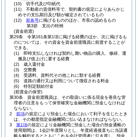
(10)
切手代及び印紙代
(11)
不動産の賃借料等で、契約書の規定によりあらかじ
めその支払期日及び額が確定されているもの
(12)
前各号
に掲げるもののほか、市長の認めるもの
第3節
支出の特例
(資金前渡)
第29条
令第161条第1項に掲げる経費のほか、次に掲げるも
のについては、その資金を資金前渡職員に前渡することが
できる。
(1)
即時支払しなければ契約し難い物品の購入、修繕、運
搬及び借上げに要する経費
(2)
歳入還付金
(3)
交際費
(4)
受講料、資料代その他これに類する経費
(5)
道路の通行又は利用について徴収される料金
(6)
特別定額給付金
(前渡金の保管)
第30条
資金前渡職員は、その取扱いに係る現金を善良な管
理者の注意をもって保管確実な金融機関に預金しなければ
ならない。
2
前項
の規定により預金した場合において利子を生じたとき
は、その都度指定金融機関に払い込まなければならない。
3
第1項
の規定により金融機関に預金した場合の預金通帳の
使用期間は、1会計年度限りとし、年度経過後直ちに当該通
帳を解約するとともにこれを会計管理者に引き渡し、預金