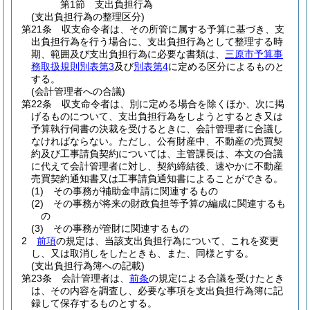
第1節
支出負担行為
(支出負担行為の整理区分)
第21条
収支命令者は、その所管に属する予算に基づき、支
出負担行為を行う場合に、支出負担行為として整理する時
期、範囲及び支出負担行為に必要な書類は、
三原市予算事
務取扱規則別表第3
及び
別表第4
に定める区分によるものと
する。
(会計管理者への合議)
第22条
収支命令者は、別に定める場合を除くほか、次に掲
げるものについて、支出負担行為をしようとするとき又は
予算執行伺書の決裁を受けるときに、会計管理者に合議し
なければならない。
ただし、公有財産中、不動産の売買契
約及び工事請負契約については、主管課長は、本文の合議
に代えて会計管理者に対し、契約締結後、速やかに不動産
売買契約通知書又は工事請負通知書によることができる。
(1)
その事務が補助金申請に関連するもの
(2)
その事務が将来の財政負担等予算の編成に関連するも
の
(3)
その事務が管財に関連するもの
2
前項
の規定は、当該支出負担行為について、これを変更
し、又は取消しをしたときも、また、同様とする。
(支出負担行為簿への記載)
第23条
会計管理者は、
前条
の規定による合議を受けたとき
は、その内容を調査し、必要な事項を支出負担行為簿に記
録して保存するものとする。