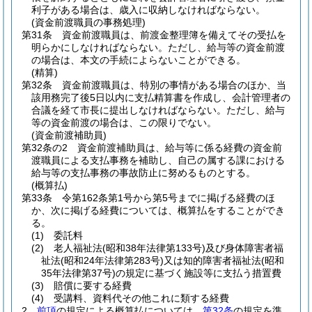
利子がある場合は、歳入に収納しなければならない。
(資金前渡職員の事務処理)
第31条
資金前渡職員は、前渡金整理簿を備えてその受払を
明らかにしなければならない。
ただし、給与等の資金前渡
の場合は、本文の手続によらないことができる。
(精算)
第32条
資金前渡職員は、特別の事情がある場合のほか、当
該用務完了後5日以内に支払精算書を作成し、会計管理者の
合議を経て市長に提出しなければならない。
ただし、給与
等の資金前渡の場合は、この限りでない。
(資金前渡補助員)
第32条の2
資金前渡補助員は、給与等に係る経費の資金前
渡職員による支払事務を補助し、自己の属する課における
給与等の支払事務の事故防止に努めるものとする。
(概算払)
第33条
令第162条第1号から第5号までに掲げる経費のほ
か、次に掲げる経費については、概算払をすることができ
る。
(1)
委託料
(2)
老人福祉法
(昭和38年法律第133号)
及び身体障害者福
祉法
(昭和24年法律第283号)
又は知的障害者福祉法
(昭和
35年法律第37号)
の規定に基づく施設等に支払う措置費
(3)
賠償に要する経費
(4)
受講料、資料代その他これに類する経費
2
前項
の規定による概算払については、
第32条
の規定を準