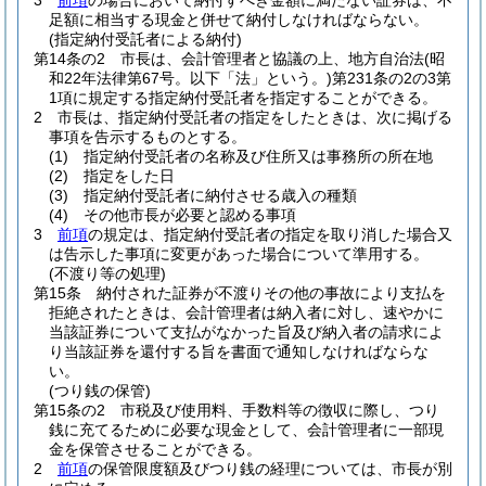
3
前項
の場合において納付すべき金額に満たない証券は、不
足額に相当する現金と併せて納付しなければならない。
(指定納付受託者による納付)
第14条の2
市長は、会計管理者と協議の上、地方自治法
(昭
和22年法律第67号。以下「法」という。)
第231条の2の3第
1項に規定する指定納付受託者を指定することができる。
2
市長は、指定納付受託者の指定をしたときは、次に掲げる
事項を告示するものとする。
(1)
指定納付受託者の名称及び住所又は事務所の所在地
(2)
指定をした日
(3)
指定納付受託者に納付させる歳入の種類
(4)
その他市長が必要と認める事項
3
前項
の規定は、指定納付受託者の指定を取り消した場合又
は告示した事項に変更があった場合について準用する。
(不渡り等の処理)
第15条
納付された証券が不渡りその他の事故により支払を
拒絶されたときは、会計管理者は納入者に対し、速やかに
当該証券について支払がなかった旨及び納入者の請求によ
り当該証券を還付する旨を書面で通知しなければならな
い。
(つり銭の保管)
第15条の2
市税及び使用料、手数料等の徴収に際し、つり
銭に充てるために必要な現金として、会計管理者に一部現
金を保管させることができる。
2
前項
の保管限度額及びつり銭の経理については、市長が別