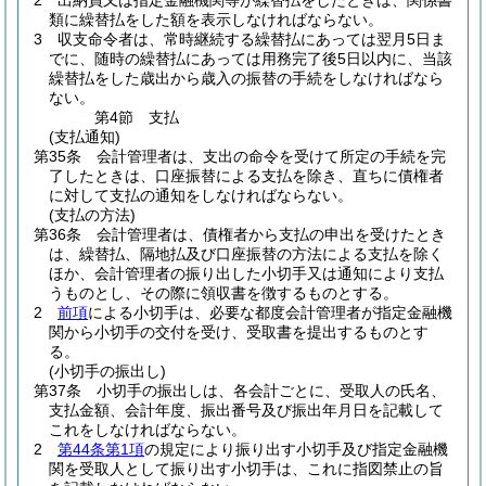
2
出納員又は指定金融機関等が繰替払をしたときは、関係書
類に繰替払をした額を表示しなければならない。
3
収支命令者は、常時継続する繰替払にあっては翌月5日ま
でに、随時の繰替払にあっては用務完了後5日以内に、当該
繰替払をした歳出から歳入の振替の手続をしなければなら
ない。
第4節
支払
(支払通知)
第35条
会計管理者は、支出の命令を受けて所定の手続を完
了したときは、口座振替による支払を除き、直ちに債権者
に対して支払の通知をしなければならない。
(支払の方法)
第36条
会計管理者は、債権者から支払の申出を受けたとき
は、繰替払、隔地払及び口座振替の方法による支払を除く
ほか、会計管理者の振り出した小切手又は通知により支払
うものとし、その際に領収書を徴するものとする。
2
前項
による小切手は、必要な都度会計管理者が指定金融機
関から小切手の交付を受け、受取書を提出するものとす
る。
(小切手の振出し)
第37条
小切手の振出しは、各会計ごとに、受取人の氏名、
支払金額、会計年度、振出番号及び振出年月日を記載して
これをしなければならない。
2
第44条第1項
の規定により振り出す小切手及び指定金融機
関を受取人として振り出す小切手は、これに指図禁止の旨