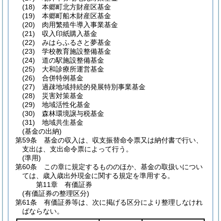
(18)
本郷町北方財産区基金
(19)
本郷町船木財産区基金
(20)
肉用繁殖牛導入事業基金
(21)
収入印紙購入基金
(22)
みはらふるさと夢基金
(23)
学校教育施設整備基金
(24)
道の駅施設整備基金
(25)
大和診療所運営基金
(26)
合併特例基金
(27)
過疎地域持続的発展特別事業基金
(28)
災害対策基金
(29)
地域活性化基金
(30)
森林環境譲与税基金
(31)
地域共生基金
(基金の出納)
第59条
基金の収入は、収支振替命令票又は納付書で行い、
支出は、支出命令票によって行う。
(準用)
第60条
この章に規定するもののほか、基金の取扱いについ
ては、歳入歳出外現金に関する規定を準用する。
第11章
有価証券
(有価証券の整理区分)
第61条
有価証券等は、次に掲げる区分により整理しなけれ
ばならない。