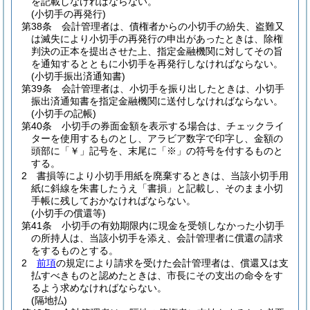
を記載しなければならない。
(小切手の再発行)
第38条
会計管理者は、債権者からの小切手の紛失、盗難又
は滅失により小切手の再発行の申出があったときは、除権
判決の正本を提出させた上、指定金融機関に対してその旨
を通知するとともに小切手を再発行しなければならない。
(小切手振出済通知書)
第39条
会計管理者は、小切手を振り出したときは、小切手
振出済通知書を指定金融機関に送付しなければならない。
(小切手の記帳)
第40条
小切手の券面金額を表示する場合は、チェックライ
ターを使用するものとし、アラビア数字で印字し、金額の
頭部に「￥」記号を、末尾に「※」の符号を付するものと
する。
2
書損等により小切手用紙を廃棄するときは、当該小切手用
紙に斜線を朱書したうえ「書損」と記載し、そのまま小切
手帳に残しておかなければならない。
(小切手の償還等)
第41条
小切手の有効期限内に現金を受領しなかった小切手
の所持人は、当該小切手を添え、会計管理者に償還の請求
をするものとする。
2
前項
の規定により請求を受けた会計管理者は、償還又は支
払すべきものと認めたときは、市長にその支出の命令をす
るよう求めなければならない。
(隔地払)