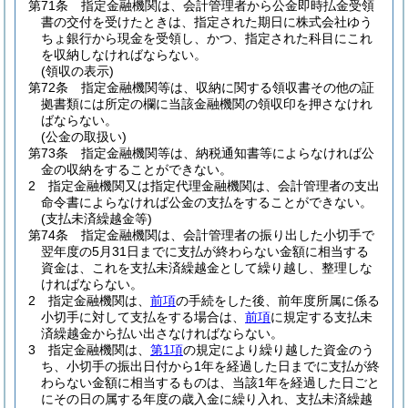
第71条
指定金融機関は、会計管理者から公金即時払金受領
書の交付を受けたときは、指定された期日に株式会社ゆう
ちょ銀行から現金を受領し、かつ、指定された科目にこれ
を収納しなければならない。
(領収の表示)
第72条
指定金融機関等は、収納に関する領収書その他の証
拠書類には所定の欄に当該金融機関の領収印を押さなけれ
ばならない。
(公金の取扱い)
第73条
指定金融機関等は、納税通知書等によらなければ公
金の収納をすることができない。
2
指定金融機関又は指定代理金融機関は、会計管理者の支出
命令書によらなければ公金の支払をすることができない。
(支払未済繰越金等)
第74条
指定金融機関は、会計管理者の振り出した小切手で
翌年度の5月31日までに支払が終わらない金額に相当する
資金は、これを支払未済繰越金として繰り越し、整理しな
ければならない。
2
指定金融機関は、
前項
の手続をした後、前年度所属に係る
小切手に対して支払をする場合は、
前項
に規定する支払未
済繰越金から払い出さなければならない。
3
指定金融機関は、
第1項
の規定により繰り越した資金のう
ち、小切手の振出日付から1年を経過した日までに支払が終
わらない金額に相当するものは、当該1年を経過した日ごと
にその日の属する年度の歳入金に繰り入れ、支払未済繰越