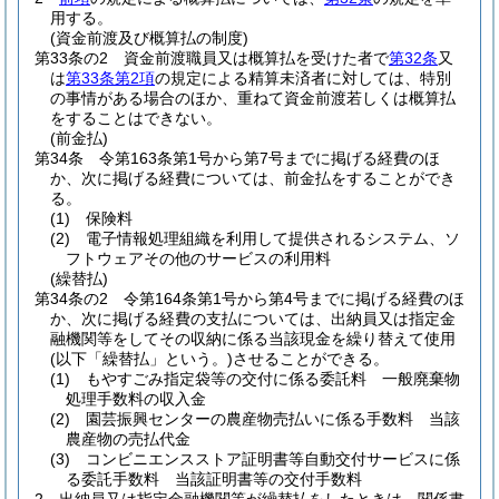
用する。
(資金前渡及び概算払の制度)
第33条の2
資金前渡職員又は概算払を受けた者で
第32条
又
は
第33条第2項
の規定による精算未済者に対しては、特別
の事情がある場合のほか、重ねて資金前渡若しくは概算払
をすることはできない。
(前金払)
第34条
令第163条第1号から第7号までに掲げる経費のほ
か、次に掲げる経費については、前金払をすることができ
る。
(1)
保険料
(2)
電子情報処理組織を利用して提供されるシステム、ソ
フトウェアその他のサービスの利用料
(繰替払)
第34条の2
令第164条第1号から第4号までに掲げる経費のほ
か、次に掲げる経費の支払については、出納員又は指定金
融機関等をしてその収納に係る当該現金を繰り替えて使用
(以下「繰替払」という。)
させることができる。
(1)
もやすごみ指定袋等の交付に係る委託料 一般廃棄物
処理手数料の収入金
(2)
園芸振興センターの農産物売払いに係る手数料 当該
農産物の売払代金
(3)
コンビニエンスストア証明書等自動交付サービスに係
る委託手数料 当該証明書等の交付手数料