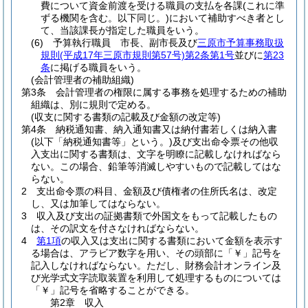
費について資金前渡を受ける職員の支払を各課
(これに準
ずる機関を含む。以下同じ。)
において補助すべき者とし
て、当該課長が指定した職員をいう。
(6)
予算執行職員 市長、副市長及び
三原市予算事務取扱
規則
(平成17年三原市規則第57号)
第2条第1号
並びに
第23
条
に掲げる職員をいう。
(会計管理者の補助組織)
第3条
会計管理者の権限に属する事務を処理するための補助
組織は、別に規則で定める。
(収支に関する書類の記載及び金額の改定等)
第4条
納税通知書、納入通知書又は納付書若しくは納入書
(以下「納税通知書等」という。)
及び支出命令票その他収
入支出に関する書類は、文字を明瞭に記載しなければなら
ない。
この場合、鉛筆等消滅しやすいもので記載してはな
らない。
2
支出命令票の科目、金額及び債権者の住所氏名は、改定
し、又は加筆してはならない。
3
収入及び支出の証拠書類で外国文をもって記載したもの
は、その訳文を付さなければならない。
4
第1項
の収入又は支出に関する書類において金額を表示す
る場合は、アラビア数字を用い、その頭部に「￥」記号を
記入しなければならない。
ただし、財務会計オンライン及
び光学式文字読取装置を利用して処理するものについては
「￥」記号を省略することができる。
第2章
収入