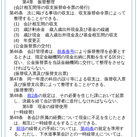
第4章
振替整理
(会計相互間等の収支振替命令票の発行)
第45条
次に掲げる事項の収支は、収支振替命令票によって
整理することができる。
(1)
会計相互間の収支
(2)
歳計剰余金 歳入歳出外現金及び基金の繰越
(3)
歳計現金 歳入歳出外現金及び基金相互間の収支
(4)
年度更正
(公金振替票の交付)
第46条
会計管理者は、
前条各号
により振替整理を必要とす
るときは、指定金融機関の現金出納に異動を生ずる区分に
従い、公金振替票を当該金融機関に交付して整理をさせな
ければならない。
(振替収入票及び振替支出票)
第47条
同一年度の科目の誤り等による収支は、振替収入票
及び振替支出票によって整理することができる。
(振替整理)
第48条
前2条
の規定は、その必要を生じた課において起票
し、決裁を経て会計管理者に送付しなければならない。
第5章
現金の繰替使用
(一時繰替)
第49条
各会計所属の経費について現金に不足を生じたとき
は、相互に一時繰替えをすることができる。
2
前項
の繰替えの手続については、
第45条
の規定を準用す
る。
ただし、下水道事業会計との一時繰替えについては、