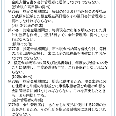
金組入報告書を会計管理者に送付しなければならない。
(預金現在高日報の提出)
第75条
指定金融機関は、毎日の預金及び当座預金の受払及
び残額を記載した預金現在高日報をその翌日会計管理者に
提出しなければならない。
(月計対照表の作成)
第76条
指定金融機関は、毎月現在の出納を明らかにした月
計対照表を作成し、翌月5日までに会計管理者に提出しなけ
ればならない。
(帳簿その他)
第77条
指定金融機関は、市の現金出納簿を備え付け、毎日
の現金出納を記帳し、常に現金の現在高を明確にしておか
なければならない。
2
指定金融機関の帳簿及び証拠書類は、年度及び会計の区分
ごとに整理し、年度経過後5年間、これを保存しなければな
らない。
(印鑑の届出)
第78条
指定金融機関は、照合に供するため、現金出納に関
し使用する印鑑の印影並びに事務取扱者及び印鑑の印影を
会計管理者に届けなければならない。
これを変更したとき
も、また同様とする。
(会計管理者の印鑑)
第79条
会計管理者は、あらかじめ支払に使用する印鑑の照
合をさせるため、その印影を指定金融機関に送付しなけれ
ばならない。