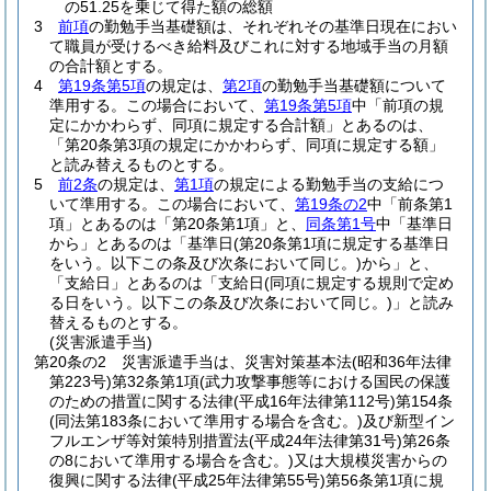
の51.25を乗じて得た額の総額
3
前項
の勤勉手当基礎額は、それぞれその基準日現在におい
て職員が受けるべき給料及びこれに対する地域手当の月額
の合計額とする。
4
第19条第5項
の規定は、
第2項
の勤勉手当基礎額について
準用する。
この場合において、
第19条第5項
中「前項の規
定にかかわらず、同項に規定する合計額」とあるのは、
「第20条第3項の規定にかかわらず、同項に規定する額」
と読み替えるものとする。
5
前2条
の規定は、
第1項
の規定による勤勉手当の支給につ
いて準用する。
この場合において、
第19条の2
中「前条第1
項」とあるのは「第20条第1項」と、
同条第1号
中「基準日
から」とあるのは「基準日
(第20条第1項に規定する基準日
をいう。以下この条及び次条において同じ。)
から」と、
「支給日」とあるのは「支給日
(同項に規定する規則で定め
る日をいう。以下この条及び次条において同じ。)
」と読み
替えるものとする。
(災害派遣手当)
第20条の2
災害派遣手当は、災害対策基本法
(昭和36年法律
第223号)
第32条第1項
(武力攻撃事態等における国民の保護
のための措置に関する法律
(平成16年法律第112号)
第154条
(同法第183条において準用する場合を含む。)
及び新型イン
フルエンザ等対策特別措置法
(平成24年法律第31号)
第26条
の8において準用する場合を含む。)
又は大規模災害からの
復興に関する法律
(平成25年法律第55号)
第56条第1項に規