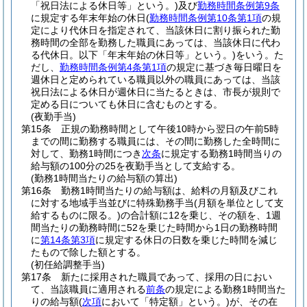
「祝日法による休日等」という。)
及び
勤務時間条例第9条
に規定する年末年始の休日
(
勤務時間条例第10条第1項
の規
定により代休日を指定されて、当該休日に割り振られた勤
務時間の全部を勤務した職員にあっては、当該休日に代わ
る代休日。以下「年末年始の休日等」という。)
をいう。
た
だし、
勤務時間条例第4条第1項
の規定に基づき毎日曜日を
週休日と定められている職員以外の職員にあっては、当該
祝日法による休日が週休日に当たるときは、市長が規則で
定める日についても休日に含むものとする。
(夜勤手当)
第15条
正規の勤務時間として午後10時から翌日の午前5時
までの間に勤務する職員には、その間に勤務した全時間に
対して、勤務1時間につき
次条
に規定する勤務1時間当りの
給与額の100分の25を夜勤手当として支給する。
(勤務1時間当たりの給与額の算出)
第16条
勤務1時間当たりの給与額は、給料の月額及びこれ
に対する地域手当並びに特殊勤務手当
(月額を単位として支
給するものに限る。)
の合計額に12を乗じ、その額を、1週
間当たりの勤務時間に52を乗じた時間から1日の勤務時間
に
第14条第3項
に規定する休日の日数を乗じた時間を減じ
たもので除した額とする。
(初任給調整手当)
第17条
新たに採用された職員であって、採用の日におい
て、当該職員に適用される
前条
の規定による勤務1時間当た
りの給与額
(
次項
において「特定額」という。)
が、その在