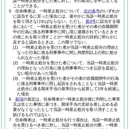
該一時差止処分をした者に対し、その取消しを申し立てる
ことができる。
5
任命権者は、一時差止処分について、
次の各号
のいずれか
に該当するに至った場合には、速やかに当該一時差止処分
を取り消さなければならない。
ただし、
第3号
に該当する場
合において、一時差止処分を受けた者がその者の在職期間
中の行為に係る刑事事件に関し現に逮捕されているときそ
の他これを取り消すことが一時差止処分の目的に明らかに
反すると認めるときは、この限りでない。
(1)
一時差止処分を受けた者が当該一時差止処分の理由と
なった行為に係る刑事事件に関し拘禁刑以上の刑に処せ
られなかった場合
(2)
一時差止処分を受けた者について、当該一時差止処分
の理由となった行為に係る刑事事件につき公訴を提起し
ない処分があった場合
(3)
一時差止処分を受けた者がその者の在職期間中の行為
に係る刑事事件に関し起訴をされることなく当該一時差
止処分に係る期末手当の基準日から起算して1年を経過し
た場合
6
前項
の規定は、任命権者が一時差止処分後に判明した事実
又は生じた事情に基づき、期末手当の支給を差し止める必
要がなくなったとして当該一時差止処分を取り消すことを
妨げるものではない。
7
任命権者は、一時差止処分を行う場合は、当該一時差止処
分を受けるべき者に対し、当該一時差止処分の際、一時差