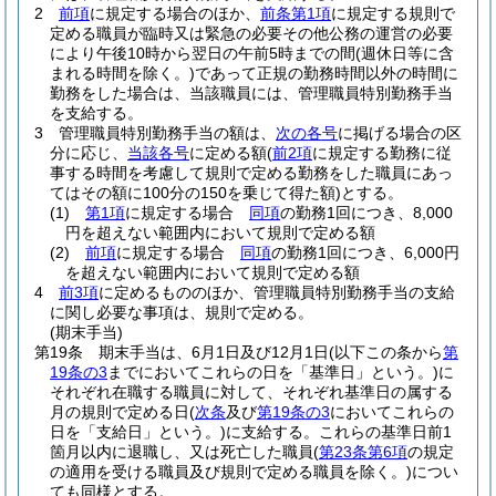
2
前項
に規定する場合のほか、
前条第1項
に規定する規則で
定める職員が臨時又は緊急の必要その他公務の運営の必要
により午後10時から翌日の午前5時までの間
(週休日等に含
まれる時間を除く。)
であって正規の勤務時間以外の時間に
勤務をした場合は、当該職員には、管理職員特別勤務手当
を支給する。
3
管理職員特別勤務手当の額は、
次の各号
に掲げる場合の区
分に応じ、
当該各号
に定める額
(
前2項
に規定する勤務に従
事する時間を考慮して規則で定める勤務をした職員にあっ
てはその額に100分の150を乗じて得た額)
とする。
(1)
第1項
に規定する場合
同項
の勤務1回につき、8,000
円を超えない範囲内において規則で定める額
(2)
前項
に規定する場合
同項
の勤務1回につき、6,000円
を超えない範囲内において規則で定める額
4
前3項
に定めるもののほか、管理職員特別勤務手当の支給
に関し必要な事項は、規則で定める。
(期末手当)
第19条
期末手当は、6月1日及び12月1日
(以下この条から
第
19条の3
までにおいてこれらの日を「基準日」という。)
に
それぞれ在職する職員に対して、それぞれ基準日の属する
月の規則で定める日
(
次条
及び
第19条の3
においてこれらの
日を「支給日」という。)
に支給する。
これらの基準日前1
箇月以内に退職し、又は死亡した職員
(
第23条第6項
の規定
の適用を受ける職員及び規則で定める職員を除く。)
につい
ても同様とする。