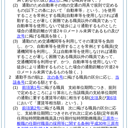
満であるもの及び
第3号
に掲げる職員を除く。)
(2)
通勤のため自動車その他の交通の用具で規則で定める
もの
(以下この条において「自動車等」という。)
を使用
することを常例とする職員
(自動車等を使用しなければ通
勤することが著しく困難である職員以外の職員であって
自動車等を使用しないで徒歩により通勤するものとした
場合の通勤距離が片道2キロメートル未満であるもの及び
次号
に掲げる職員を除く。)
(3)
通勤のため交通機関等を利用してその運賃等を負担
し、かつ、自動車等を使用することを常例とする職員
(交
通機関等を利用し、又は自動車等を使用しなければ通勤
することが著しく困難である職員以外の職員であって、
交通機関等を利用せず、かつ、自動車等を使用しないで
徒歩により通勤するものとした場合の通勤距離が片道2キ
ロメートル未満であるものを除く。)
2
通勤手当の額は、
次の各号
に掲げる職員の区分に応じ、
当
該各号
に定める額とする。
(1)
前項第1号
に掲げる職員 支給単位期間につき、規則
で定めるところにより算出した当該職員の支給単位期間
の通勤に要する運賃等の額に相当する額
(
次項
及び
第6項
において「運賃等相当額」という。)
(2)
前項第2号
に掲げる職員 次に掲げる職員の区分に応
じ、支給単位期間につきそれぞれ次に定める額
(定年前再
任用短時間勤務職員及び任期付短時間勤務職員
(
三原市一
般職の任期付職員の採用等に関する条例
(平成30年三原市