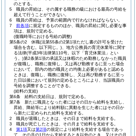
のとする。
5
職員の昇給は、その属する職務の級における最高の号給を
超えて行うことができない。
6
職員の昇給は、予算の範囲内で行わなければならない。
7
前各項
に規定するもののほか、職員の昇給に関し必要な事
項は、規則で定める。
(復職時等における号給の調整)
第5条の2
休職
(法第55条の2第1項ただし書の許可を受けた
場合を含む。以下同じ。)
、地方公務員の育児休業等に関す
る法律
(平成3年法律第110号。以下「育児休業法」とい
う。)
第2条第1項の承認又は休暇のため勤務しなかった職員
が復職し、職務に復帰し、又は再び勤務するに至った場合
において、部内の他の職員との均衡上必要があると認める
ときは、復職し、職務に復帰し、又は再び勤務するに至っ
た日以後において規則の定めるところにより、当該職員の
号給を調整することができる。
(給料の支給)
第6条
給料の支給日は、規則で定める。
第7条
新たに職員となった者にはその日から給料を支給し、
昇給、降給等により給料額に異動を生じた者にはその日か
ら新たに定められた給料を支給する。
2
職員が退職したときは、その日まで給料を支給する。
3
職員が死亡したときは、その月まで給料を支給する。
4
第1項
又は
第2項
の規定により給料を支給する場合であっ
て、その月の1日から支給するとき以外のとき、又はその月