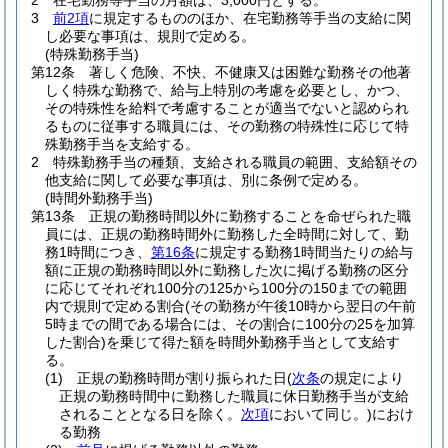
2
在宅勤務等手当の月額は、3,000円とする。
3
前2項
に規定するもののほか、在宅勤務等手当の支給に関
し必要な事項は、規則で定める。
(特殊勤務手当)
第12条
著しく危険、不快、不健康又は困難な勤務その他著
しく特殊な勤務で、給与上特別の考慮を必要とし、かつ、
その特殊性を給料で考慮することが適当でないと認められ
るものに従事する職員には、その勤務の特殊性に応じて特
殊勤務手当を支給する。
2
特殊勤務手当の種類、支給される職員の範囲、支給額その
他支給に関して必要な事項は、別に条例で定める。
(時間外勤務手当)
第13条
正規の勤務時間以外に勤務することを命ぜられた職
員には、正規の勤務時間外に勤務した全時間に対して、勤
務1時間につき、
第16条
に規定する勤務1時間当たりの給与
額に正規の勤務時間以外に勤務した次に掲げる勤務の区分
に応じてそれぞれ100分の125から100分の150までの範囲
内で規則で定める割合
(その勤務が午後10時から翌日の午前
5時までの間である場合には、その割合に100分の25を加算
した割合)
を乗じて得た額を時間外勤務手当として支給す
る。
(1)
正規の勤務時間が割り振られた日
(
次条
の規定により
正規の勤務時間中に勤務した職員に休日勤務手当が支給
されることとなる日を除く。
次項
において同じ。)
におけ
る勤務