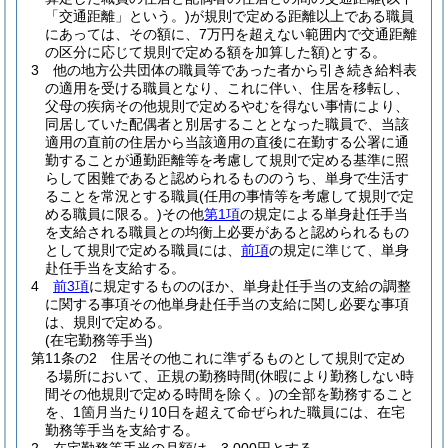
「交通距離」という。)
が規則で定める距離以上である職員
にあっては、その額に、7万円を超えない範囲内で交通距離
の区分に応じて規則で定める額を加算した額)
とする。
3
他の地方公共団体の職員等であった者から引き続き給料表
の適用を受ける職員となり、これに伴い、住居を移転し、
父母の疾病その他規則で定めるやむを得ない事情により、
同居していた配偶者と別居することとなった職員で、当該
適用の直前の住居から当該適用の直後に在勤する公署に通
勤することが通勤距離等を考慮して規則で定める基準に照
らして困難であると認められるもののうち、単身で生活す
ることを常況とする職員
(任用の事情等を考慮して規則で定
める職員に限る。)
その他
第1項
の規定による単身赴任手当
を支給される職員との均衡上必要があると認められるもの
として規則で定める職員には、
前項
の規定に準じて、単身
赴任手当を支給する。
4
前3項
に規定するもののほか、単身赴任手当の支給の調整
に関する事項その他単身赴任手当の支給に関し必要な事項
は、規則で定める。
(在宅勤務等手当)
第11条の2
住居その他これに準ずるものとして規則で定め
る場所において、正規の勤務時間
(休暇により勤務しない時
間その他規則で定める時間を除く。)
の全部を勤務すること
を、1箇月当たり10日を超えて命ぜられた職員には、在宅
勤務等手当を支給する。