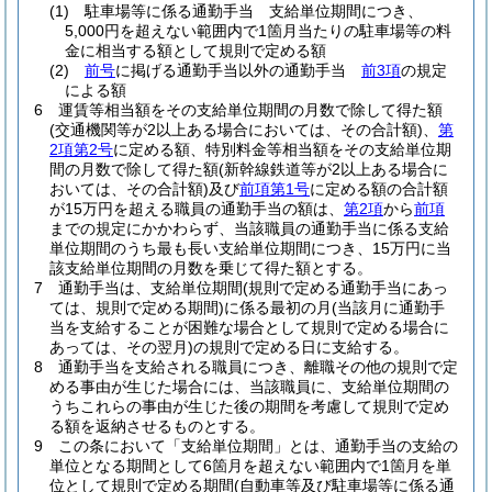
(1)
駐車場等に係る通勤手当 支給単位期間につき、
5,000円を超えない範囲内で1箇月当たりの駐車場等の料
金に相当する額として規則で定める額
(2)
前号
に掲げる通勤手当以外の通勤手当
前3項
の規定
による額
6
運賃等相当額をその支給単位期間の月数で除して得た額
(交通機関等が2以上ある場合においては、その合計額)
、
第
2項第2号
に定める額、特別料金等相当額をその支給単位期
間の月数で除して得た額
(新幹線鉄道等が2以上ある場合に
おいては、その合計額)
及び
前項第1号
に定める額の合計額
が15万円を超える職員の通勤手当の額は、
第2項
から
前項
までの規定にかかわらず、当該職員の通勤手当に係る支給
単位期間のうち最も長い支給単位期間につき、15万円に当
該支給単位期間の月数を乗じて得た額とする。
7
通勤手当は、支給単位期間
(規則で定める通勤手当にあっ
ては、規則で定める期間)
に係る最初の月
(当該月に通勤手
当を支給することが困難な場合として規則で定める場合に
あっては、その翌月)
の規則で定める日に支給する。
8
通勤手当を支給される職員につき、離職その他の規則で定
める事由が生じた場合には、当該職員に、支給単位期間の
うちこれらの事由が生じた後の期間を考慮して規則で定め
る額を返納させるものとする。
9
この条において「支給単位期間」とは、通勤手当の支給の
単位となる期間として6箇月を超えない範囲内で1箇月を単
位として規則で定める期間
(自動車等及び駐車場等に係る通