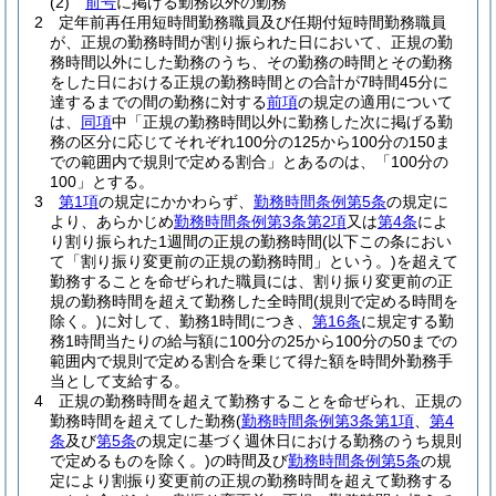
(2)
前号
に掲げる勤務以外の勤務
2
定年前再任用短時間勤務職員及び任期付短時間勤務職員
が、正規の勤務時間が割り振られた日において、正規の勤
務時間以外にした勤務のうち、その勤務の時間とその勤務
をした日における正規の勤務時間との合計が7時間45分に
達するまでの間の勤務に対する
前項
の規定の適用について
は、
同項
中「正規の勤務時間以外に勤務した次に掲げる勤
務の区分に応じてそれぞれ100分の125から100分の150ま
での範囲内で規則で定める割合」とあるのは、「100分の
100」とする。
3
第1項
の規定にかかわらず、
勤務時間条例第5条
の規定に
より、あらかじめ
勤務時間条例第3条第2項
又は
第4条
によ
り割り振られた1週間の正規の勤務時間
(以下この条におい
て「割り振り変更前の正規の勤務時間」という。)
を超えて
勤務することを命ぜられた職員には、割り振り変更前の正
規の勤務時間を超えて勤務した全時間
(規則で定める時間を
除く。)
に対して、勤務1時間につき、
第16条
に規定する勤
務1時間当たりの給与額に100分の25から100分の50までの
範囲内で規則で定める割合を乗じて得た額を時間外勤務手
当として支給する。
4
正規の勤務時間を超えて勤務することを命ぜられ、正規の
勤務時間を超えてした勤務
(
勤務時間条例第3条第1項
、
第4
条
及び
第5条
の規定に基づく週休日における勤務のうち規則
で定めるものを除く。)
の時間及び
勤務時間条例第5条
の規
定により割振り変更前の正規の勤務時間を超えて勤務する