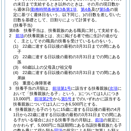
の末日まで支給するとき以外のときは、その月の現日数か
ら週休日
(
勤務時間条例第3条第1項
、
第4条
及び
第5条
の規
定に基づく週休日をいう。以下同じ。)
の日数を差し引いた
日数を基礎として、日割りによって計算する。
(扶養手当)
第8条
扶養手当は、扶養親族のある職員に対して支給する。
2
前項
の扶養親族とは、次に掲げる者で他に生計の途がな
く、主としてその職員の扶養を受けているものをいう。
(1)
22歳に達する日以後の最初の3月31日までの間にある
子
(2)
22歳に達する日以後の最初の3月31日までの間にある
孫
(3)
60歳以上の父母及び祖父母
(4)
22歳に達する日以後の最初の3月31日までの間にある
弟妹
(5)
重度心身障害者
3
扶養手当の月額は、
前項第1号
に該当する扶養親族
(
次項
に
おいて「扶養親族たる子」という。)
については1人につき
13,000円、
前項第2号
から
第5号
までのいずれかに該当する
扶養親族については1人につき6,500円とする。
4
扶養親族たる子のうちに15歳に達する日以後の最初の4月
1日から22歳に達する日以後の最初の3月31日までの間にあ
る子がいる場合における扶養手当の月額は、
前項
の規定に
かかわらず、5,000円に当該期間にある当該扶養親族たる子
の数を乗じて得た額を
同項
の規定による額に加算した額と