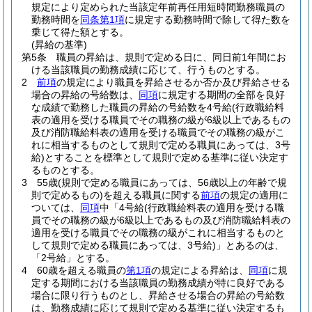
規定により定められた当該定年前再任用短時間勤務職員の
勤務時間を
同条第1項
に規定する勤務時間で除して得た数を
乗じて得た額とする。
(昇給の基準)
第5条
職員の昇給は、規則で定める日に、同日前1年間にお
ける当該職員の勤務成績に応じて、行うものとする。
2
前項
の規定により職員を昇給させるか否か及び昇給させる
場合の昇給の号給数は、
同項
に規定する期間の全部を良好
な成績で勤務した職員の昇給の号給数を4号給
(行政職給料
表の適用を受ける職員でその職務の級が6級以上であるもの
及び消防職給料表の適用を受ける職員でその職務の級がこ
れに相当するものとして規則で定める職員にあっては、3号
給)
とすることを標準として規則で定める基準に従い決定す
るものとする。
3
55歳
(規則で定める職員にあっては、56歳以上の年齢で規
則で定めるもの)
を超える職員に関する
前項
の規定の適用に
ついては、
同項
中「4号給
(行政職給料表の適用を受ける職
員でその職務の級が6級以上であるもの及び消防職給料表の
適用を受ける職員でその職務の級がこれに相当するものと
して規則で定める職員にあっては、3号給)
」とあるのは、
「2号給」とする。
4
60歳を超える職員の
第1項
の規定による昇給は、
同項
に規
定する期間における当該職員の勤務成績が特に良好である
場合に限り行うものとし、昇給させる場合の昇給の号給数
は、勤務成績に応じて規則で定める基準に従い決定するも