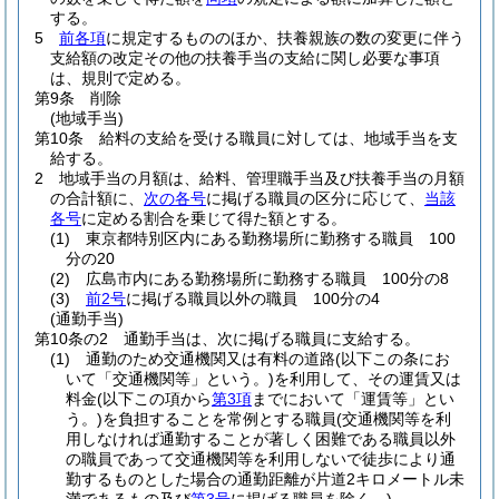
する。
5
前各項
に規定するもののほか、扶養親族の数の変更に伴う
支給額の改定その他の扶養手当の支給に関し必要な事項
は、規則で定める。
第9条
削除
(地域手当)
第10条
給料の支給を受ける職員に対しては、地域手当を支
給する。
2
地域手当の月額は、給料、管理職手当及び扶養手当の月額
の合計額に、
次の各号
に掲げる職員の区分に応じて、
当該
各号
に定める割合を乗じて得た額とする。
(1)
東京都特別区内にある勤務場所に勤務する職員 100
分の20
(2)
広島市内にある勤務場所に勤務する職員 100分の8
(3)
前2号
に掲げる職員以外の職員 100分の4
(通勤手当)
第10条の2
通勤手当は、次に掲げる職員に支給する。
(1)
通勤のため交通機関又は有料の道路
(以下この条にお
いて「交通機関等」という。)
を利用して、その運賃又は
料金
(以下この項から
第3項
までにおいて「運賃等」とい
う。)
を負担することを常例とする職員
(交通機関等を利
用しなければ通勤することが著しく困難である職員以外
の職員であって交通機関等を利用しないで徒歩により通
勤するものとした場合の通勤距離が片道2キロメートル未