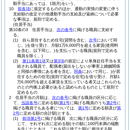
勤手当にあっては、1箇月)
をいう。
10
前各項
に規定するもののほか、通勤の実情の変更に伴う
支給額の改定その他通勤手当の支給及び返納について必要
な事項は、規則で定める。
(住居手当)
第10条の3
住居手当は、
次の各号
に掲げる職員に支給す
る。
(1)
自ら居住するため住宅
(貸間を含む。
次号
において同
じ。)
を借り受け、月額1万6,000円を超える家賃
(使用料
を含む。以下同じ。)
を支払っている職員
(規則で定める
職員を除く。)
(2)
第11条第1項
又は
第3項
の規定により単身赴任手当を支
給される職員で、配偶者
(届出をしないが事実上婚姻関係
と同様の事情にある者を含む。
同条
において同じ。)
が居
住するための住宅
(規則で定める住宅)
を借り受け、月額1
万6,000円を超える家賃を支払っている者又はこれらのも
のとの均衡上必要があると認められるものとして規則で
定めるもの
2
住居手当の月額は、
次の各号
に掲げる職員の区分に応じ
て、
当該各号
に定める額
(
第1号
に掲げる職員のうち
第2号
に
掲げる職員でもある者については、
第1号
に定める額及び
第
2号
に定める額の合計額)
とする。
(1)
前項第1号
に掲げる職員 次に掲げる職員の区分に応
じて、それぞれ次に定める額
(その額に100円未満の端数
を生じたときは、これを切り捨てた額)
に相当する額