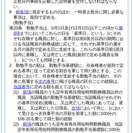
止処分の事由を記載した説明書を交付しなければならな
い。
8
前各項
に規定するもののほか、一時差止処分に関し必要な
事項は、規則で定める。
(勤勉手当)
第20条
勤勉手当は、6月1日及び12月1日
(以下この項から
第
3項
までにおいてこれらの日を「基準日」という。)
にそれ
ぞれ在職する職員に対し、基準日以前6箇月以内の期間にお
ける当該職員の勤務成績に応じて、それぞれ基準日の属す
る月の規則で定める日に支給する。
これらの基準日前1箇月
以内に退職し、又は死亡した職員
(規則で定める職員を除
く。)
についても同様とする。
2
勤勉手当の額は、勤勉手当基礎額に、任命権者が規則で定
める基準に従って定める割合を乗じて得た額とする。
この
場合において、任命権者が支給する勤勉手当の額の、その
者に所属する
次の各号
に掲げる職員の区分ごとの総額は、
当該各号
に定める額を超えてはならない。
(1)
前項
の職員のうち定年前再任用短時間勤務職員以外の
職員 当該職員の勤勉手当基礎額に当該職員がそれぞれ
の基準日現在
(退職し、又は死亡した職員にあっては、退
職し、又は死亡した日現在。
次項
において同じ。)
におい
て受けるべき扶養手当の月額を加算した額に100分の
106.25を乗じて得た額の総額
(2)
前項
の職員のうち定年前再任用短時間勤務職員 当該
定年前再任用短時間勤務職員の勤勉手当基礎額に100分