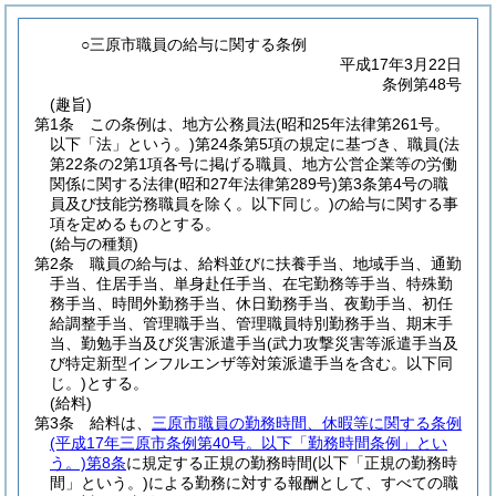
○三原市職員の給与に関する条例
平成17年3月22日
条例第48号
(趣旨)
第1条
この条例は、地方公務員法
(昭和25年法律第261号。
以下「法」という。)
第24条第5項の規定に基づき、職員
(法
第22条の2第1項各号に掲げる職員、地方公営企業等の労働
関係に関する法律
(昭和27年法律第289号)
第3条第4号の職
員及び技能労務職員を除く。以下同じ。)
の給与に関する事
項を定めるものとする。
(給与の種類)
第2条
職員の給与は、給料並びに扶養手当、地域手当、通勤
手当、住居手当、単身赴任手当、在宅勤務等手当、特殊勤
務手当、時間外勤務手当、休日勤務手当、夜勤手当、初任
給調整手当、管理職手当、管理職員特別勤務手当、期末手
当、勤勉手当及び災害派遣手当
(武力攻撃災害等派遣手当及
び特定新型インフルエンザ等対策派遣手当を含む。以下同
じ。)
とする。
(給料)
第3条
給料は、
三原市職員の勤務時間、休暇等に関する条例
(平成17年三原市条例第40号。以下「勤務時間条例」とい
う。)
第8条
に規定する正規の勤務時間
(以下「正規の勤務時
間」という。)
による勤務に対する報酬として、すべての職