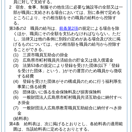
員に対して支給する。
2
宿舎、食事、制服その他生活に必要な施設等の全部又は一
部が職員に支給される場合においては、別に条例で定める
ところにより、その相当額をその職員の給料から控除す
る。
第3条の2
職員の給与は、
前条第2項
の規定による場合を除
くほか、職員にその全額を支払わなければならない。
ただ
し、法律又は他の条例に別段の定めがある場合及び次に掲
げるものについては、その相当額を職員の給与から控除す
ることができる。
(1)
三原市職員互助会の掛金
(2)
広島県市町村職員共済組合の貯金又は借入償還金
(3)
法第53条の規定により登録を受けた団体
(以下「登録
を受けた団体」という。)
がその運営のため職員から徴収
する経費
(4)
登録を受けた団体がその構成員のために行う福利厚生
事業に係る経費
(5)
団体扱いに係る生命保険料及び損害保険料
(6)
一般財団法人広島県市町村職員共済互助会に納付すべ
き掛金
(7)
一般財団法人広島県教育職員互助組合に納付すべき掛
金
(給料表)
第4条
給料表は、次に掲げるとおりとし、各給料表の適用範
囲は、当該給料表に定めるとおりとする。