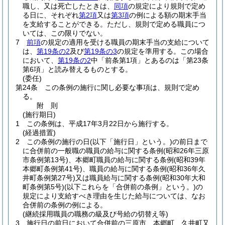
職し、又は死亡したときは、
同項
の規定により規則で定め
る日に、それぞれ
第2項
又は
第3項
の例による額の期末手当
を支給することができる。
ただし、規則で定める職員につ
いては、この限りでない。
7
前項
の規定の適用を受ける職員の期末手当の支給について
は、
第19条の2
及び
第19条の3
の規定を準用する。
この場合
において、
第19条の2
中「前条第1項」とあるのは「第23条
第6項」と読み替えるものとする。
(委任)
第24条
この条例の施行に関し必要な事項は、規則で定め
る。
附
則
(施行期日)
1
この条例は、平成17年3月22日から施行する。
(経過措置)
2
この条例の施行の日
(以下「施行日」という。)
の前日まで
に合併前の一般職の職員の給与に関する条例
(昭和26年三原
市条例第13号)
、本郷町職員の給与に関する条例
(昭和39年
本郷町条例第41号)
、職員の給与に関する条例
(昭和36年久
井町条例第27号)
又は職員給与に関する条例
(昭和30年大和
町条例第5号)
(以下これらを「合併前の条例」という。)
の
規定により支給すべき理由を生じた給与については、なお
合併前の条例の例による。
(継続採用職員の職務の級及び号給の切替え等)
3
施行日の前日において合併前の三原市、本郷町、久井町又