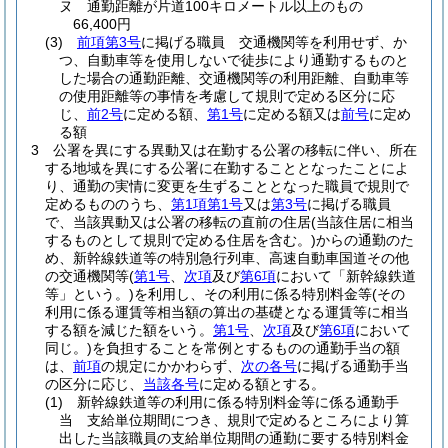
ヌ
通勤距離が片道100キロメートル以上のもの
66,400円
(3)
前項第3号
に掲げる職員 交通機関等を利用せず、か
つ、自動車等を使用しないで徒歩により通勤するものと
した場合の通勤距離、交通機関等の利用距離、自動車等
の使用距離等の事情を考慮して規則で定める区分に応
じ、
前2号
に定める額、
第1号
に定める額又は
前号
に定め
る額
3
公署を異にする異動又は在勤する公署の移転に伴い、所在
する地域を異にする公署に在勤することとなったことによ
り、通勤の実情に変更を生ずることとなった職員で規則で
定めるもののうち、
第1項第1号
又は
第3号
に掲げる職員
で、当該異動又は公署の移転の直前の住居
(当該住居に相当
するものとして規則で定める住居を含む。)
からの通勤のた
め、新幹線鉄道等の特別急行列車、高速自動車国道その他
の交通機関等
(
第1号
、
次項
及び
第6項
において「新幹線鉄道
等」という。)
を利用し、その利用に係る特別料金等
(その
利用に係る運賃等相当額の算出の基礎となる運賃等に相当
する額を減じた額をいう。
第1号
、
次項
及び
第6項
において
同じ。)
を負担することを常例とするものの通勤手当の額
は、
前項
の規定にかかわらず、
次の各号
に掲げる通勤手当
の区分に応じ、
当該各号
に定める額とする。
(1)
新幹線鉄道等の利用に係る特別料金等に係る通勤手
当 支給単位期間につき、規則で定めるところにより算
出した当該職員の支給単位期間の通勤に要する特別料金