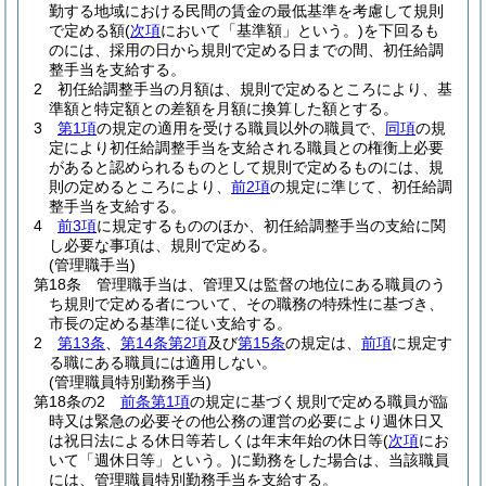
勤する地域における民間の賃金の最低基準を考慮して規則
で定める額
(
次項
において「基準額」という。)
を下回るも
のには、採用の日から規則で定める日までの間、初任給調
整手当を支給する。
2
初任給調整手当の月額は、規則で定めるところにより、基
準額と特定額との差額を月額に換算した額とする。
3
第1項
の規定の適用を受ける職員以外の職員で、
同項
の規
定により初任給調整手当を支給される職員との権衡上必要
があると認められるものとして規則で定めるものには、規
則の定めるところにより、
前2項
の規定に準じて、初任給調
整手当を支給する。
4
前3項
に規定するもののほか、初任給調整手当の支給に関
し必要な事項は、規則で定める。
(管理職手当)
第18条
管理職手当は、管理又は監督の地位にある職員のう
ち規則で定める者について、その職務の特殊性に基づき、
市長の定める基準に従い支給する。
2
第13条
、
第14条第2項
及び
第15条
の規定は、
前項
に規定す
る職にある職員には適用しない。
(管理職員特別勤務手当)
第18条の2
前条第1項
の規定に基づく規則で定める職員が臨
時又は緊急の必要その他公務の運営の必要により週休日又
は祝日法による休日等若しくは年末年始の休日等
(
次項
にお
いて「週休日等」という。)
に勤務をした場合は、当該職員
には、管理職員特別勤務手当を支給する。