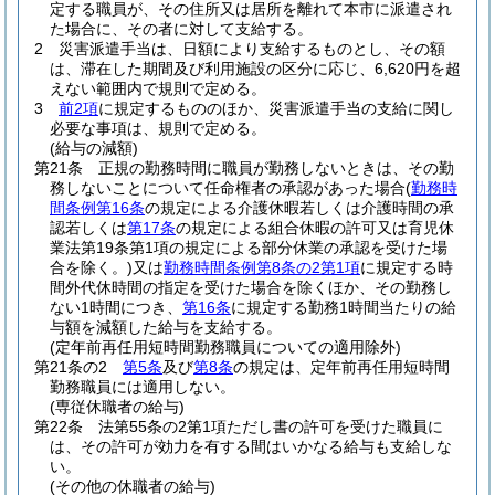
定する職員が、その住所又は居所を離れて本市に派遣され
た場合に、その者に対して支給する。
2
災害派遣手当は、日額により支給するものとし、その額
は、滞在した期間及び利用施設の区分に応じ、6,620円を超
えない範囲内で規則で定める。
3
前2項
に規定するもののほか、災害派遣手当の支給に関し
必要な事項は、規則で定める。
(給与の減額)
第21条
正規の勤務時間に職員が勤務しないときは、その勤
務しないことについて任命権者の承認があった場合
(
勤務時
間条例第16条
の規定による介護休暇若しくは介護時間の承
認若しくは
第17条
の規定による組合休暇の許可又は育児休
業法第19条第1項の規定による部分休業の承認を受けた場
合を除く。)
又は
勤務時間条例第8条の2第1項
に規定する時
間外代休時間の指定を受けた場合を除くほか、その勤務し
ない1時間につき、
第16条
に規定する勤務1時間当たりの給
与額を減額した給与を支給する。
(定年前再任用短時間勤務職員についての適用除外)
第21条の2
第5条
及び
第8条
の規定は、定年前再任用短時間
勤務職員には適用しない。
(専従休職者の給与)
第22条
法第55条の2第1項ただし書の許可を受けた職員に
は、その許可が効力を有する間はいかなる給与も支給しな
い。
(その他の休職者の給与)