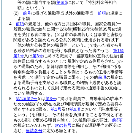
等の額に相当する額
(
第6項
において「特別料金等相当
額」という。)
(2)
前号
に掲げる通勤手当以外の通勤手当
前項
の規定に
よる額
4
前項
の規定は、他の地方公共団体の職員、国家公務員
(一
般職の職員の給与に関する法律
(昭和25年法律第95号)
の適
用を受ける者に限る。)
又は市の事務若しくは事業と密接な
関連があると認められる公共的機関に使用される者
(以下
「他の地方公共団体の職員等」という。)
であった者から引
き続き給料表の適用を受ける職員となった者のうち、
第1項
第1号
又は
第3号
に掲げる職員で、当該適用の直前の住居
(当
該住居に相当するものとして規則で定める住居を含む。)
か
らの通勤のため、新幹線鉄道等を利用し、その利用に係る
特別料金等を負担することを常例とするもの
(任用の事情等
を考慮して規則で定める職員に限る。)
その他
前項
の規定に
よる通勤手当を支給される職員との均衡上必要があると認
められるものとして規則で定める職員の通勤手当の支給に
ついて準用する。
5
第1項第2号
又は
第3号
に掲げる職員で、自動車等の駐車の
ための施設
(その所在地及び利用形態が規則で定める要件を
満たすものに限る。
第1号
及び
第9項
において「駐車場等」
という。)
を利用し、その料金を負担することを常例とする
もの
(規則で定める職員を除く。)
の通勤手当の額は、
前3項
の規定にかかわらず、
次の各号
に掲げる通勤手当の区分に
応じ、
当該各号
に定める額とする。