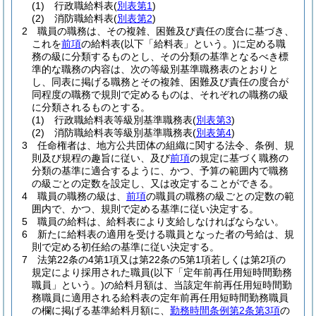
(1)
行政職給料表
(
別表第1
)
(2)
消防職給料表
(
別表第2
)
2
職員の職務は、その複雑、困難及び責任の度合に基づき、
これを
前項
の給料表
(以下「給料表」という。)
に定める職
務の級に分類するものとし、その分類の基準となるべき標
準的な職務の内容は、次の等級別基準職務表のとおりと
し、同表に掲げる職務とその複雑、困難及び責任の度合が
同程度の職務で規則で定めるものは、それぞれの職務の級
に分類されるものとする。
(1)
行政職給料表等級別基準職務表
(
別表第3
)
(2)
消防職給料表等級別基準職務表
(
別表第4
)
3
任命権者は、地方公共団体の組織に関する法令、条例、規
則及び規程の趣旨に従い、及び
前項
の規定に基づく職務の
分類の基準に適合するように、かつ、予算の範囲内で職務
の級ごとの定数を設定し、又は改定することができる。
4
職員の職務の級は、
前項
の職員の職務の級ごとの定数の範
囲内で、かつ、規則で定める基準に従い決定する。
5
職員の給料は、給料表により支給しなければならない。
6
新たに給料表の適用を受ける職員となった者の号給は、規
則で定める初任給の基準に従い決定する。
7
法第22条の4第1項又は第22条の5第1項若しくは第2項の
規定により採用された職員
(以下「定年前再任用短時間勤務
職員」という。)
の給料月額は、当該定年前再任用短時間勤
務職員に適用される給料表の定年前再任用短時間勤務職員
の欄に掲げる基準給料月額に、
勤務時間条例第2条第3項
の