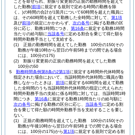
ことを命ぜられ、割振り変更前の正規の勤務時間を超えて
した勤務
(
前項
に規定する規則で定める時間の勤務を除
く。)
の時間の合計が1箇月について60時間を超えた職員に
は、その60時間を超えて勤務した全時間に対して、
第1項
及び
前項
の規定にかかわらず、
次の各号
に掲げる勤務の区
分に応じ、勤務1時間につき、
第16条
に規定する勤務1時間
当たりの給与額に
当該各号
に定める割合を乗じて得た額を
時間外勤務手当として支給する。
(1)
正規の勤務時間を超えてした勤務 100分の150
(その
勤務が午後10時から翌日の午前5時までの間である場合
には、100分の175)
(2)
割振り変更前の正規の勤務時間を超えてした勤務
100分の50
5
勤務時間条例第8条の2第1項
に規定する時間外代休時間を
指定された場合において、当該時間外代休時間に職員が勤
務しなかったときは、
前項
に規定する60時間を超えて勤務
した全時間のうち当該時間外代休時間の指定に代えられた
時間外勤務手当の支給に係る時間に対しては、当該時間1時
間につき、
第16条
に規定する勤務1時間当たりの給与額に
次の各号
に掲げる勤務の区分に応じ、
当該各号
に定める割
合を乗じて得た額の時間外勤務手当を支給することを要し
ない。
(1)
正規の勤務時間を超えてした勤務 100分の150
(その
勤務が午後10時から翌日の午前5時までの間である場合
には、100分の175)
から
第1項
に規定する規則で定める割