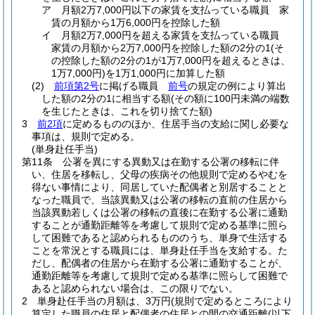
ア
月額2万7,000円以下の家賃を支払っている職員 家
賃の月額から1万6,000円を控除した額
イ
月額2万7,000円を超える家賃を支払っている職員
家賃の月額から2万7,000円を控除した額の2分の1
(そ
の控除した額の2分の1が1万7,000円を超えるときは、
1万7,000円)
を1万1,000円に加算した額
(2)
前項第2号
に掲げる職員
前号
の規定の例により算出
した額の2分の1に相当する額
(その額に100円未満の端数
を生じたときは、これを切り捨てた額)
3
前2項
に定めるもののほか、住居手当の支給に関し必要な
事項は、規則で定める。
(単身赴任手当)
第11条
公署を異にする異動又は在勤する公署の移転に伴
い、住居を移転し、父母の疾病その他規則で定めるやむを
得ない事情により、同居していた配偶者と別居することと
なった職員で、当該異動又は公署の移転の直前の住居から
当該異動若しくは公署の移転の直後に在勤する公署に通勤
することが通勤距離等を考慮して規則で定める基準に照ら
して困難であると認められるもののうち、単身で生活する
ことを常況とする職員には、単身赴任手当を支給する。
た
だし、配偶者の住居から在勤する公署に通勤することが、
通勤距離等を考慮して規則で定める基準に照らして困難で
あると認められない場合は、この限りでない。
2
単身赴任手当の月額は、3万円
(規則で定めるところにより
算定した職員の住居と配偶者の住居との間の交通距離
(以下