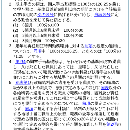
2
期末手当の額は、期末手当基礎額に100分の126.25を乗じ
て得た額に、基準日以前6箇月以内の期間における当該職員
の在職期間の
次の各号
に掲げる区分に応じ、
当該各号
に定
める割合を乗じて得た額とする。
(1)
6箇月 100分の100
(2)
5箇月以上6箇月未満 100分の80
(3)
3箇月以上5箇月未満 100分の60
(4)
3箇月未満 100分の30
3
定年前再任用短時間勤務職員に対する
前項
の規定の適用に
ついては、
同項
中「100分の126.25」とあるのは「100分の
71.25」とする。
4
第2項
の期末手当基礎額は、それぞれその基準日現在
(退職
し、又は死亡した職員にあっては、退職し、又は死亡した
日現在)
において職員が受けるべき給料及び扶養手当の月額
並びにこれらに対する地域手当の月額の合計額とする。
5
別表第1
行政職給料表の適用を受ける職員で、その職務の
級が3級以上の職員で、規則で定めるもの並びに
同表
以外の
各給料表の適用を受ける職員で職務の複雑、困難及び責任
の度合等を考慮してこれに相当する職員として当該給料表
につき規則で定めるものについては、
前項
の規定にかかわ
らず、
同項
に規定する合計額に、給料の月額及びこれに対
する地域手当に職制上の段階、職務の級等を考慮して規則
で定める職員の区分に応じて100分の20を超えない範囲内
で規則で定める割合を乗じて得た額を加算した額を
第2項
の
期末手当基礎額とする。