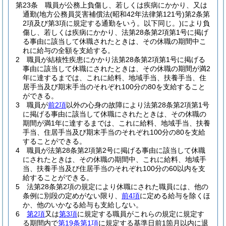
第23条
職員が公務上負傷し、若しくは疾病にかかり、又は
通勤
(地方公務員災害補償法
(昭和42年法律第121号)
第2条第
2項及び第3項に規定する通勤をいう。以下同じ。)
により負
傷し、若しくは疾病にかかり、法第28条第2項第1号に掲げ
る事由に該当して休職されたときは、その休職の期間中こ
れに給与の全額を支給する。
2
職員が結核性疾患にかかり法第28条第2項第1号に掲げる
事由に該当して休職にされたときは、その休職の期間が満2
年に達するまでは、これに給料、地域手当、扶養手当、住
居手当及び期末手当のそれぞれ100分の80を支給すること
ができる。
3
職員が
前2項
以外の心身の故障により法第28条第2項第1号
に掲げる事由に該当して休職にされたときは、その休職の
期間が満1年に達するまでは、これに給料、地域手当、扶養
手当、住居手当及び期末手当のそれぞれ100分の80を支給
することができる。
4
職員が法第28条第2項第2号に掲げる事由に該当して休職
にされたときは、その休職の期間中、これに給料、地域手
当、扶養手当及び住居手当のそれぞれ100分の60以内を支
給することができる。
5
法第28条第2項の規定により休職にされた職員には、他の
条例に別段の定めがない限り、
前4項
に定める給与を除くほ
か、他のいかなる給与も支給しない。
6
第2項
又は
第3項
に規定する職員がこれらの規定に規定す
る期間内で
第19条第1項
に規定する基準日前1箇月以内に退