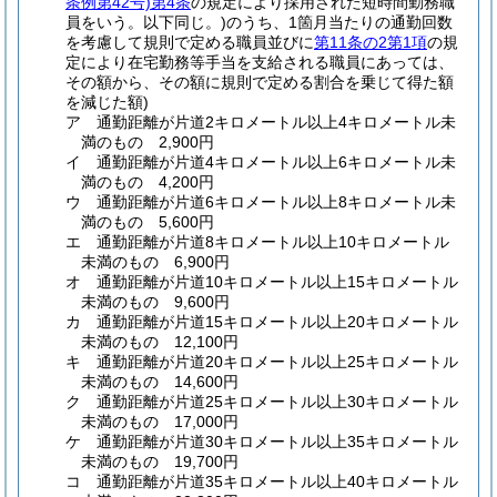
条例第42号)
第4条
の規定により採用された短時間勤務職
員をいう。以下同じ。)
のうち、1箇月当たりの通勤回数
を考慮して規則で定める職員並びに
第11条の2第1項
の規
定により在宅勤務等手当を支給される職員にあっては、
その額から、その額に規則で定める割合を乗じて得た額
を減じた額)
ア
通勤距離が片道2キロメートル以上4キロメートル未
満のもの 2,900円
イ
通勤距離が片道4キロメートル以上6キロメートル未
満のもの 4,200円
ウ
通勤距離が片道6キロメートル以上8キロメートル未
満のもの 5,600円
エ
通勤距離が片道8キロメートル以上10キロメートル
未満のもの 6,900円
オ
通勤距離が片道10キロメートル以上15キロメートル
未満のもの 9,600円
カ
通勤距離が片道15キロメートル以上20キロメートル
未満のもの 12,100円
キ
通勤距離が片道20キロメートル以上25キロメートル
未満のもの 14,600円
ク
通勤距離が片道25キロメートル以上30キロメートル
未満のもの 17,000円
ケ
通勤距離が片道30キロメートル以上35キロメートル
未満のもの 19,700円
コ
通勤距離が片道35キロメートル以上40キロメートル