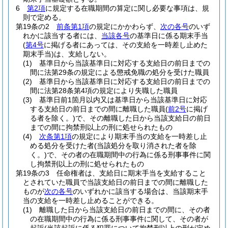
6
第2項
に規定する在職期間の算定に関し必要な事項は、規
則で定める。
第19条の2
前条第1項
の規定にかかわらず、
次の各号
のいず
れかに該当する者には、
当該各号
の基準日に係る期末手当
(
第4号
に掲げる者にあっては、その支給を一時差し止めた
期末手当)
は、支給しない。
(1)
基準日から当該基準日に対応する支給日の前日までの
間に法第29条の規定による懲戒免職の処分を受けた職員
(2)
基準日から当該基準日に対応する支給日の前日までの
間に法第28条第4項の規定により失職した職員
(3)
基準日前1箇月以内又は基準日から当該基準日に対応
する支給日の前日までの間に離職した職員
(
前2号
に掲げ
る者を除く。)
で、その離職した日から当該支給日の前日
までの間に拘禁刑以上の刑に処せられたもの
(4)
次条第1項
の規定により期末手当の支給を一時差し止
める処分を受けた者
(当該処分を取り消された者を除
く。)
で、その者の在職期間中の行為に係る刑事事件に関
し拘禁刑以上の刑に処せられたもの
第19条の3
任命権者は、支給日に期末手当を支給すること
とされていた職員で当該支給日の前日までの間に離職した
ものが
次の各号
のいずれかに該当する場合は、当該期末手
当の支給を一時差し止めることができる。
(1)
離職した日から当該支給日の前日までの間に、その者
の在職期間中の行為に係る刑事事件に関して、その者が