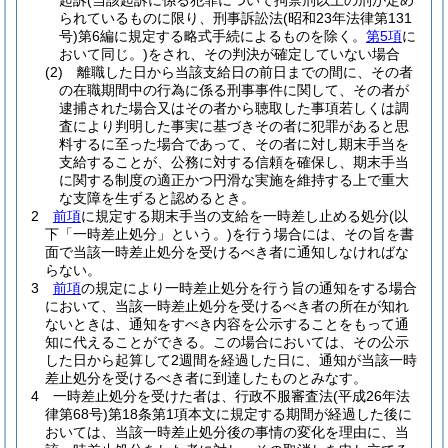
起訴
(当該起訴に係る犯罪について拘禁刑以上の刑が定め
られているものに限り、刑事訴訟法
(昭和23年法律第131
号)
第6編に規定する略式手続によるものを除く。
第5項
に
おいて同じ。)
をされ、その判決が確定していない場合
(2)
離職した日から当該支給日の前日までの間に、その者
の在職期間中の行為に係る刑事事件に関して、その者が
逮捕された場合又はその者から聴取した事項若しくは調
査により判明した事実に基づきその者に犯罪があると思
料するに至った場合であって、その者に対し期末手当を
支給することが、公務に対する信頼を確保し、期末手当
に関する制度の適正かつ円滑な実施を維持する上で重大
な支障を生ずると認めるとき。
2
前項
に規定する期末手当の支給を一時差し止める処分
(以
下「一時差止処分」という。)
を行う場合には、その旨を書
面で当該一時差止処分を受けるべき者に通知しなければな
らない。
3
前項
の規定により一時差止処分を行う旨の通知をする場合
において、当該一時差止処分を受けるべき者の所在が知れ
ないときは、通知をすべき内容を公示することをもって通
知に代えることができる。
この場合においては、その公示
した日から起算して2週間を経過した日に、通知が当該一時
差止処分を受けるべき者に到達したものとみなす。
4
一時差止処分を受けた者は、行政不服審査法
(平成26年法
律第68号)
第18条第1項本文に規定する期間が経過した後に
おいては、当該一時差止処分後の事情の変化を理由に、当