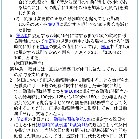
合
(その勤務が午後10時から翌日の午前5時までの間であ
る場合には、その割合に100分の25を加算した割合)
を減
じた割合
(2)
割振り変更前の正規の勤務時間を超えてした勤務
100分の50から
第3項
に規定する規則で定める割合を減じ
た割合
6
第2項
に規定する7時間45分に達するまでの間の勤務に係
る時間について
前2項
の規定の適用がある場合における当該
時間に対する
前項
の規定の適用については、
同項
中「第1項
に規定する規則で定める割合」とあるのは、「100分の
100」とする。
(休日勤務手当)
第14条
職員には、正規の勤務日が休日に当たっても、正規
の給与を支給する。
2
休日において正規の勤務時間中に勤務することを命ぜられ
た職員には、正規の勤務時間中に勤務した全時間に対し
て、勤務時間1時間につき
第16条
に規定する勤務1時間当た
りの給与額に100分の125から100分の150までの範囲内で
規則で定める割合を乗じて得た額を休日勤務手当として支
給する。
ただし、正規の勤務時間外に勤務しても、休日勤
務手当は、支給されない。
3
前2項
の休日とは、
勤務時間条例第9条
に規定する祝日法
による休日
(
勤務時間条例第10条第1項
の規定により代休日
を指定されて、当該休日に割り振られた勤務時間の全部を
勤務した職員にあっては、当該休日に代わる代休日。以下