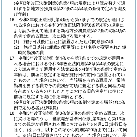
(令和3年改正法附則第8条第4項の規定により読み替えて適
用する新地方公務員法第22条の4第4項の条例で定める職及
び年齢)
16
令和3年改正法附則第4条から第7条までの規定が適用さ
れる場合における令和3年改正法附則第8条第4項の規定に
より読み替えて適用する新地方公務員法第22条の4第4項の
条例で定める職は、次に掲げる職とする。
(1)
施行日以後に新たに設置された短時間勤務の職
(2)
施行日以後に組織の変更等により名称が変更された短
時間勤務の職
17
令和3年改正法附則第4条から第7条までの規定が適用さ
れる場合における令和3年改正法附則第8条第4項の規定に
より読み替えて適用する法第22条の4第4項の条例で定める
年齢は、前項に規定する職が施行日の前日に設置されてい
たものとした場合において、当該職を占める職員が、常時
勤務を要する職でその職務が前項に規定する職と同種の職
を占めているものとしたときにおける旧条例定年に準じた
前項に規定する職に係る年齢とする。
(令和3年改正法附則第8条第5項の条例で定める職並びに条
例で定める者及び職員)
18
令和3年改正法附則第8条第5項の条例で定める職は、次
に掲げる職のうち、当該職が基準日
(附則第6項から第13項
までの規定が適用される間における各年の4月1日
(施行日を
除く。)
をいう。以下この項から附則第20項までにおいて同
じ。)
の前日に設置されていたものとした場合において、基