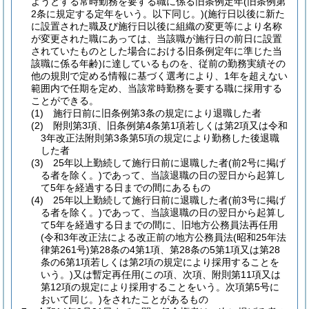
ようとする常時勤務を要する職に係る旧条例定年
(旧条例第
2条に規定する定年をいう。以下同じ。)
(施行日以後に新た
に設置された職及び施行日以後に組織の変更等により名称
が変更された職にあっては、当該職が施行日の前日に設置
されていたものとした場合における旧条例定年に準じた当
該職に係る年齢)
に達しているものを、従前の勤務実績その
他の規則で定める情報に基づく選考により、1年を超えない
範囲内で任期を定め、当該常時勤務を要する職に採用する
ことができる。
(1)
施行日前に旧条例第3条の規定により退職した者
(2)
附則第3項、旧条例第4条第1項若しくは第2項又は令和
3年改正法附則第3条第5項の規定により勤務した後退職
した者
(3)
25年以上勤続して施行日前に退職した者
(前2号に掲げ
る者を除く。)
であって、当該退職の日の翌日から起算し
て5年を経過する日までの間にあるもの
(4)
25年以上勤続して施行日前に退職した者
(前3号に掲げ
る者を除く。)
であって、当該退職の日の翌日から起算し
て5年を経過する日までの間に、旧地方公務員法再任用
(令和3年改正法による改正前の地方公務員法
(昭和25年法
律第261号)
第28条の4第1項、第28条の5第1項又は第28
条の6第1項若しくは第2項の規定により採用することを
いう。)
又は暫定再任用
(この項、次項、附則第11項又は
第12項の規定により採用することをいう。次項第5号に
おいて同じ。)
をされたことがあるもの