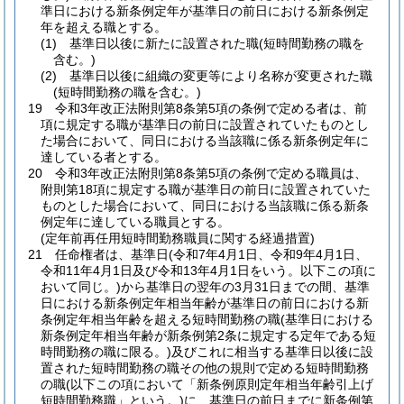
準日における新条例定年が基準日の前日における新条例定
年を超える職とする。
(1)
基準日以後に新たに設置された職
(短時間勤務の職を
含む。)
(2)
基準日以後に組織の変更等により名称が変更された職
(短時間勤務の職を含む。)
19
令和3年改正法附則第8条第5項の条例で定める者は、前
項に規定する職が基準日の前日に設置されていたものとし
た場合において、同日における当該職に係る新条例定年に
達している者とする。
20
令和3年改正法附則第8条第5項の条例で定める職員は、
附則第18項に規定する職が基準日の前日に設置されていた
ものとした場合において、同日における当該職に係る新条
例定年に達している職員とする。
(定年前再任用短時間勤務職員に関する経過措置)
21
任命権者は、基準日
(令和7年4月1日、令和9年4月1日、
令和11年4月1日及び令和13年4月1日をいう。以下この項に
おいて同じ。)
から基準日の翌年の3月31日までの間、基準
日における新条例定年相当年齢が基準日の前日における新
条例定年相当年齢を超える短時間勤務の職
(基準日における
新条例定年相当年齢が新条例第2条に規定する定年である短
時間勤務の職に限る。)
及びこれに相当する基準日以後に設
置された短時間勤務の職その他の規則で定める短時間勤務
の職
(以下この項において「新条例原則定年相当年齢引上げ
短時間勤務職」という。)
に、基準日の前日までに新条例第