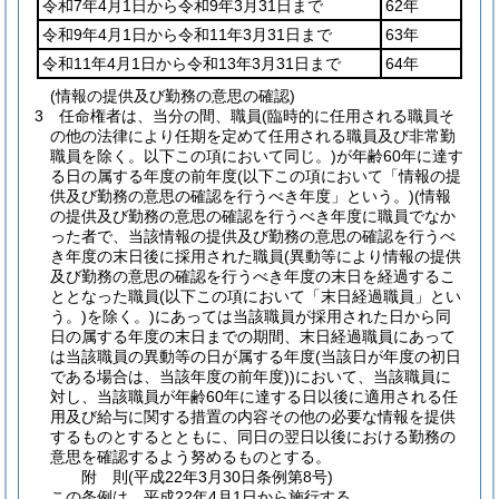
令和7年4月1日から令和9年3月31日まで
62年
令和9年4月1日から令和11年3月31日まで
63年
令和11年4月1日から令和13年3月31日まで
64年
(情報の提供及び勤務の意思の確認)
3
任命権者は、当分の間、職員
(臨時的に任用される職員そ
の他の法律により任期を定めて任用される職員及び非常勤
職員を除く。以下この項において同じ。)
が年齢60年に達す
る日の属する年度の前年度
(以下この項において「情報の提
供及び勤務の意思の確認を行うべき年度」という。)
(情報
の提供及び勤務の意思の確認を行うべき年度に職員でなか
った者で、当該情報の提供及び勤務の意思の確認を行うべ
き年度の末日後に採用された職員
(異動等により情報の提供
及び勤務の意思の確認を行うべき年度の末日を経過するこ
ととなった職員
(以下この項において「末日経過職員」とい
う。)
を除く。)
にあっては当該職員が採用された日から同
日の属する年度の末日までの期間、末日経過職員にあって
は当該職員の異動等の日が属する年度
(当該日が年度の初日
である場合は、当該年度の前年度)
)
において、当該職員に
対し、当該職員が年齢60年に達する日以後に適用される任
用及び給与に関する措置の内容その他の必要な情報を提供
するものとするとともに、同日の翌日以後における勤務の
意思を確認するよう努めるものとする。
附
則
(平成22年3月30日
条例第8号)
この条例は、平成22年4月1日から施行する。