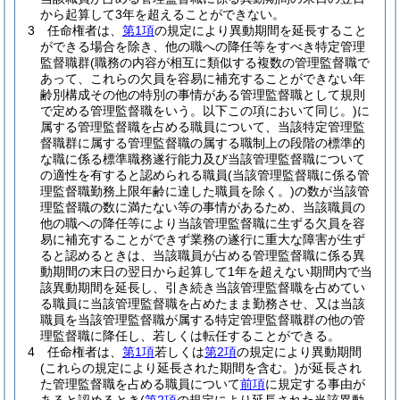
から起算して3年を超えることができない。
3
任命権者は、
第1項
の規定により異動期間を延長すること
ができる場合を除き、他の職への降任等をすべき特定管理
監督職群
(職務の内容が相互に類似する複数の管理監督職で
あって、これらの欠員を容易に補充することができない年
齢別構成その他の特別の事情がある管理監督職として規則
で定める管理監督職をいう。以下この項において同じ。)
に
属する管理監督職を占める職員について、当該特定管理監
督職群に属する管理監督職の属する職制上の段階の標準的
な職に係る標準職務遂行能力及び当該管理監督職について
の適性を有すると認められる職員
(当該管理監督職に係る管
理監督職勤務上限年齢に達した職員を除く。)
の数が当該管
理監督職の数に満たない等の事情があるため、当該職員の
他の職への降任等により当該管理監督職に生ずる欠員を容
易に補充することができず業務の遂行に重大な障害が生ず
ると認めるときは、当該職員が占める管理監督職に係る異
動期間の末日の翌日から起算して1年を超えない期間内で当
該異動期間を延長し、引き続き当該管理監督職を占めてい
る職員に当該管理監督職を占めたまま勤務させ、又は当該
職員を当該管理監督職が属する特定管理監督職群の他の管
理監督職に降任し、若しくは転任することができる。
4
任命権者は、
第1項
若しくは
第2項
の規定により異動期間
(これらの規定により延長された期間を含む。)
が延長され
た管理監督職を占める職員について
前項
に規定する事由が