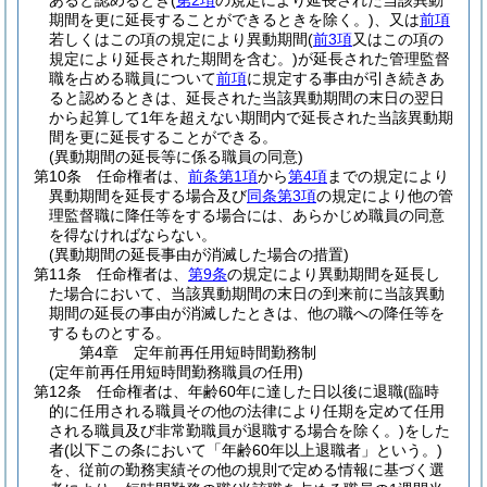
あると認めるとき
(
第2項
の規定により延長された当該異動
期間を更に延長することができるときを除く。)
、又は
前項
若しくはこの項の規定により異動期間
(
前3項
又はこの項の
規定により延長された期間を含む。)
が延長された管理監督
職を占める職員について
前項
に規定する事由が引き続きあ
ると認めるときは、延長された当該異動期間の末日の翌日
から起算して1年を超えない期間内で延長された当該異動期
間を更に延長することができる。
(異動期間の延長等に係る職員の同意)
第10条
任命権者は、
前条第1項
から
第4項
までの規定により
異動期間を延長する場合及び
同条第3項
の規定により他の管
理監督職に降任等をする場合には、あらかじめ職員の同意
を得なければならない。
(異動期間の延長事由が消滅した場合の措置)
第11条
任命権者は、
第9条
の規定により異動期間を延長し
た場合において、当該異動期間の末日の到来前に当該異動
期間の延長の事由が消滅したときは、他の職への降任等を
するものとする。
第4章
定年前再任用短時間勤務制
(定年前再任用短時間勤務職員の任用)
第12条
任命権者は、年齢60年に達した日以後に退職
(臨時
的に任用される職員その他の法律により任期を定めて任用
される職員及び非常勤職員が退職する場合を除く。)
をした
者
(以下この条において「年齢60年以上退職者」という。)
を、従前の勤務実績その他の規則で定める情報に基づく選