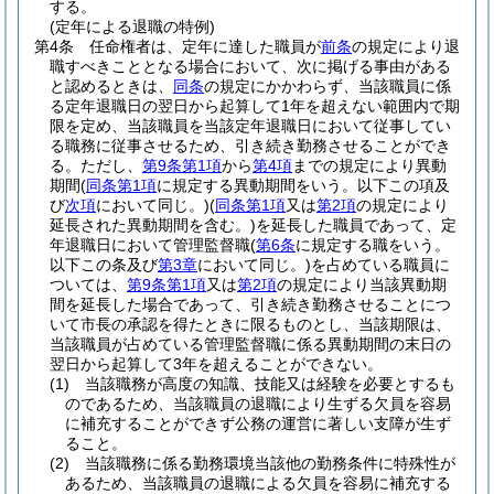
する。
(定年による退職の特例)
第4条
任命権者は、定年に達した職員が
前条
の規定により退
職すべきこととなる場合において、次に掲げる事由がある
と認めるときは、
同条
の規定にかかわらず、当該職員に係
る定年退職日の翌日から起算して1年を超えない範囲内で期
限を定め、当該職員を当該定年退職日において従事してい
る職務に従事させるため、引き続き勤務させることができ
る。
ただし、
第9条第1項
から
第4項
までの規定により異動
期間
(
同条第1項
に規定する異動期間をいう。以下この項及
び
次項
において同じ。)
(
同条第1項
又は
第2項
の規定により
延長された異動期間を含む。)
を延長した職員であって、定
年退職日において管理監督職
(
第6条
に規定する職をいう。
以下この条及び
第3章
において同じ。)
を占めている職員に
ついては、
第9条第1項
又は
第2項
の規定により当該異動期
間を延長した場合であって、引き続き勤務させることにつ
いて市長の承認を得たときに限るものとし、当該期限は、
当該職員が占めている管理監督職に係る異動期間の末日の
翌日から起算して3年を超えることができない。
(1)
当該職務が高度の知識、技能又は経験を必要とするも
のであるため、当該職員の退職により生ずる欠員を容易
に補充することができず公務の運営に著しい支障が生ず
ること。
(2)
当該職務に係る勤務環境当該他の勤務条件に特殊性が
あるため、当該職員の退職による欠員を容易に補充する