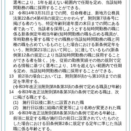
選考により、1年を超えない範囲内で任期を定め、当該短時
間勤務の職に採用することができる。
12
令和14年3月31日までの間、任命権者は、新地方公務員
法第22条の4第4項の規定にかかわらず、附則第7項各号に
掲げる者のうち、特定年齢到達年度の末日までの間にある
者であって、当該者を採用しようとする短時間勤務の職に
係る新条例定年相当年齢
(短時間勤務の職を占める職員が、
常時勤務を要する職でその職務が当該短時間勤務の職と同
種の職を占めているものとした場合における新条例定年を
いう。附則第21項において同じ。)
に達しているもの
(新条
例第12条の規定により当該短時間勤務の職に採用すること
ができる者を除く。)
を、従前の勤務実績その他の規則で定
める情報に基づく選考により、1年を超えない範囲内で任期
を定め、当該短時間勤務の職に採用することができる。
13
前2項の場合においては、附則第8項から第10項までの規
定を準用する。
(令和3年改正法附則第8条第3項の条例で定める職及び年齢)
14
令和3年改正法附則第8条第3項の条例で定める職は、次
に掲げる職とする。
(1)
施行日以後に新たに設置された職
(2)
施行日以後に組織の変更等により名称が変更された職
15
令和3年改正法附則第8条第3項の条例で定める年齢は、
前項に規定する職が施行日の前日に設置されていたものと
した場合における旧条例第2条に規定する定年に準じた当該
職に係る年齢とする。