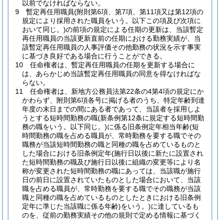
以前でなければならない。
9
暫定再任用職員
(附則第6項、第7項、第11項又は第12項の
規定により採用された職員をいう。以下この項及び次項に
おいて同じ。)
の前項の規定による任期の更新は、当該暫定
再任用職員の当該更新直前の任期における勤務実績が、当
該暫定再任用職員の人事評価その他勤務の状況を示す事実
に基づき良好である場合に行うことができる。
10
任命権者は、暫定再任用職員の任期を更新する場合に
は、あらかじめ当該暫定再任用職員の同意を得なければな
らない。
11
任命権者は、新地方公務員法第22条の4第4項の規定にか
かわらず、附則第6項各号に掲げる者のうち、特定年齢到達
年度の末日までの間にある者であって、当該者を採用しよ
うとする短時間勤務の職
(新条例第12条に規定する短時間勤
務の職をいう。以下同じ。)
に係る旧条例定年相当年齢
(短
時間勤務の職を占める職員が、常時勤務を要する職でその
職務が当該短時間勤務の職と同種の職を占めているものと
した場合における旧条例定年
(施行日以後に新たに設置され
た短時間勤務の職及び施行日以後に組織の変更等により名
称が変更された短時間勤務の職にあっては、当該職が施行
日の前日に設置されていたものとした場合において、当該
職を占める職員が、常時勤務を要する職でその職務が当該
職と同種の職を占めているものとしたときにおける旧条例
定年に準じた当該職に係る年齢)
をいう。)
に達しているも
のを、従前の勤務実績その他の規則で定める情報に基づく