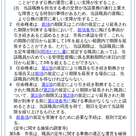
ことができず公務の運営に著しい支障が生ずること。
(3)
当該職務を担当する者の交替が当該業務の遂行上重大
な障害となる特別の事情があるため、当該職員の退職に
より公務の運営に著しい支障が生ずること。
2
任命権者は、
前項
の期限又はこの項の規定により延長され
た期限が到来する場合において、
前項各号
に掲げる事由が
引き続きあると認めるときは、市長の承認を得て、これら
の期限の翌日から起算して1年を超えない範囲内で期限を延
長することができる。
ただし、当該期限は、当該職員に係
る定年退職日
(
同項ただし書
に規定する職員にあっては、当
該職員が占めている管理監督職に係る異動期間の末日)
の翌
日から起算して3年を超えることができない。
3
任命権者は、
第1項
の規定により職員を引き続き勤務させ
る場合又は
前項
の規定により期限を延長する場合には、当
該職員の同意を得なければならない。
4
任命権者は、
第1項
の規定により引き続き勤務することと
された職員及び
第2項
の規定により期限が延長された職員に
ついて、
第1項
の期限又は
第2項
の規定により延長された期
限が到来する前に
第1項各号
に掲げる事由がなくなったと認
めるときは、当該職員の同意を得て、期日を定めて当該期
限を繰り上げるものとする。
5
前各項
の規定を実施するために必要な手続は、規則で定め
る。
(定年に関する施策の調査等)
第5条
市長は、職員の定年に関する事務の適正な運営を確保