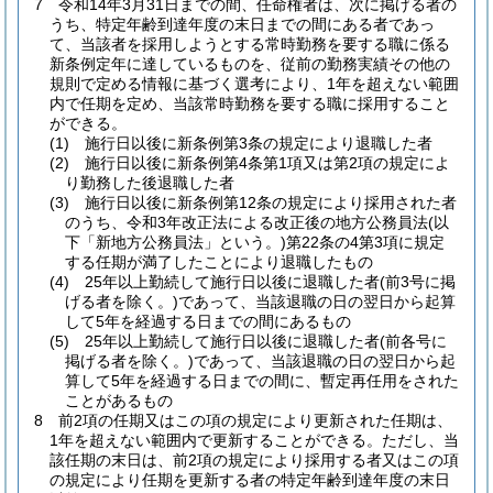
7
令和14年3月31日までの間、任命権者は、次に掲げる者の
うち、特定年齢到達年度の末日までの間にある者であっ
て、当該者を採用しようとする常時勤務を要する職に係る
新条例定年に達しているものを、従前の勤務実績その他の
規則で定める情報に基づく選考により、1年を超えない範囲
内で任期を定め、当該常時勤務を要する職に採用すること
ができる。
(1)
施行日以後に新条例第3条の規定により退職した者
(2)
施行日以後に新条例第4条第1項又は第2項の規定によ
り勤務した後退職した者
(3)
施行日以後に新条例第12条の規定により採用された者
のうち、令和3年改正法による改正後の地方公務員法
(以
下「新地方公務員法」という。)
第22条の4第3項に規定
する任期が満了したことにより退職したもの
(4)
25年以上勤続して施行日以後に退職した者
(前3号に掲
げる者を除く。)
であって、当該退職の日の翌日から起算
して5年を経過する日までの間にあるもの
(5)
25年以上勤続して施行日以後に退職した者
(前各号に
掲げる者を除く。)
であって、当該退職の日の翌日から起
算して5年を経過する日までの間に、暫定再任用をされた
ことがあるもの
8
前2項の任期又はこの項の規定により更新された任期は、
1年を超えない範囲内で更新することができる。
ただし、当
該任期の末日は、前2項の規定により採用する者又はこの項
の規定により任期を更新する者の特定年齢到達年度の末日