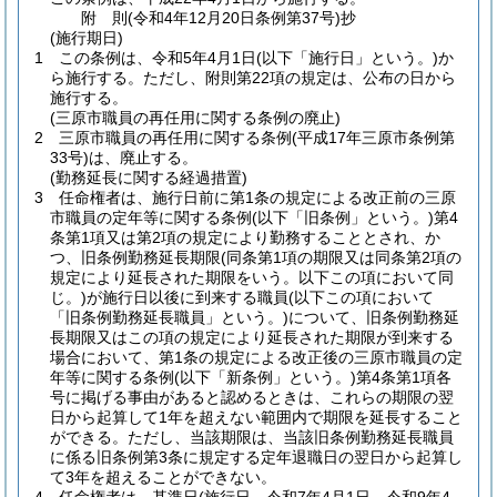
附
則
(令和4年12月20日
条例第37号)
抄
(施行期日)
1
この条例は、令和5年4月1日
(以下「施行日」という。)
か
ら施行する。
ただし、附則第22項の規定は、公布の日から
施行する。
(三原市職員の再任用に関する条例の廃止)
2
三原市職員の再任用に関する条例
(平成17年三原市条例第
33号)
は、廃止する。
(勤務延長に関する経過措置)
3
任命権者は、施行日前に第1条の規定による改正前の三原
市職員の定年等に関する条例
(以下「旧条例」という。)
第4
条第1項又は第2項の規定により勤務することとされ、か
つ、旧条例勤務延長期限
(同条第1項の期限又は同条第2項の
規定により延長された期限をいう。以下この項において同
じ。)
が施行日以後に到来する職員
(以下この項において
「旧条例勤務延長職員」という。)
について、旧条例勤務延
長期限又はこの項の規定により延長された期限が到来する
場合において、第1条の規定による改正後の三原市職員の定
年等に関する条例
(以下「新条例」という。)
第4条第1項各
号に掲げる事由があると認めるときは、これらの期限の翌
日から起算して1年を超えない範囲内で期限を延長すること
ができる。
ただし、当該期限は、当該旧条例勤務延長職員
に係る旧条例第3条に規定する定年退職日の翌日から起算し
て3年を超えることができない。