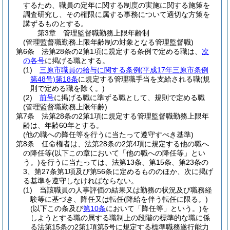
するため、職員の定年に関する制度の実施に関する施策を
調査研究し、その権限に属する事務について適切な方策を
講ずるものとする。
第3章
管理監督職勤務上限年齢制
(管理監督職勤務上限年齢制の対象となる管理監督職)
第6条
法第28条の2第1項に規定する条例で定める職は、
次
の各号
に掲げる職とする。
(1)
三原市職員の給与に関する条例
(平成17年三原市条例
第48号)
第18条
に規定する管理職手当を支給される職
(規
則で定める職を除く。)
(2)
前号
に掲げる職に準ずる職として、規則で定める職
(管理監督職勤務上限年齢)
第7条
法第28条の2第1項に規定する管理監督職勤務上限年
齢は、年齢60年とする。
(他の職への降任等を行うに当たって遵守すべき基準)
第8条
任命権者は、法第28条の2第4項に規定する他の職へ
の降任等
(以下この章において「他の職への降任等」とい
う。)
を行うに当たっては、法第13条、第15条、第23条の
3、第27条第1項及び第56条に定めるもののほか、次に掲げ
る基準を遵守しなければならない。
(1)
当該職員の人事評価の結果又は勤務の状況及び職務経
験等に基づき、降任又は転任
(降給を伴う転任に限る。)
(以下この条及び
第10条
において「降任等」という。)
を
しようとする職の属する職制上の段階の標準的な職に係
る法第15条の2第1項第5号に規定する標準職務遂行能力