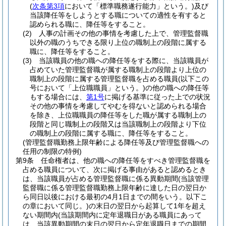
(
次条第3項
において「標準職務遂行能力」という。)
及び
当該降任等をしようとする職についての適性を有すると
認められる職に、降任等をすること。
(2)
人事の計画その他の事情を考慮した上で、管理監督職
以外の職のうちできる限り上位の職制上の段階に属する
職に、降任等をすること。
(3)
当該職員の他の職への降任等をする際に、当該職員が
占めていた管理監督職が属する職制上の段階より上位の
職制上の段階に属する管理監督職を占める職員
(以下この
号において「上位職職員」という。)
の他の職への降任等
もする場合には、
第1号
に掲げる基準に従った上での状況
その他の事情を考慮してやむを得ないと認められる場合
を除き、上位職職員の降任等をした職が属する職制上の
段階と同じ職制上の段階又は当該職制上の段階より下位
の職制上の段階に属する職に、降任等をすること。
(管理監督職勤務上限年齢による降任等及び管理監督職への
任用の制限の特例)
第9条
任命権者は、他の職への降任等をすべき管理監督職を
占める職員について、次に掲げる事由があると認めるとき
は、当該職員が占める管理監督職に係る異動期間
(当該管理
監督職に係る管理監督職勤務上限年齢に達した日の翌日か
ら同日以後における最初の4月1日までの間をいう。以下こ
の章において同じ。)
の末日の翌日から起算して1年を超え
ない期間内
(当該期間内に定年退職日がある職員にあって
は、当該異動期間の末日の翌日から定年退職日までの期間