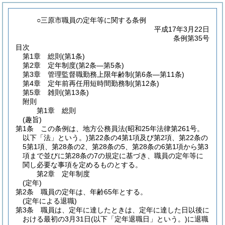
○三原市職員の定年等に関する条例
平成17年3月22日
条例第35号
目次
第1章
総則
(第1条)
第2章
定年制度
(第2条―第5条)
第3章
管理監督職勤務上限年齢制
(第6条―第11条)
第4章
定年前再任用短時間勤務制
(第12条)
第5章
雑則
(第13条)
附則
第1章
総則
(趣旨)
第1条
この条例は、地方公務員法
(昭和25年法律第261号。
以下「法」という。)
第22条の4第1項及び第2項、第22条の
5第1項、第28条の2、第28条の5、第28条の6第1項から第3
項まで並びに第28条の7の規定に基づき、職員の定年等に
関し必要な事項を定めるものとする。
第2章
定年制度
(定年)
第2条
職員の定年は、年齢65年とする。
(定年による退職)
第3条
職員は、定年に達したときは、定年に達した日以後に
おける最初の3月31日
(以下「定年退職日」という。)
に退職