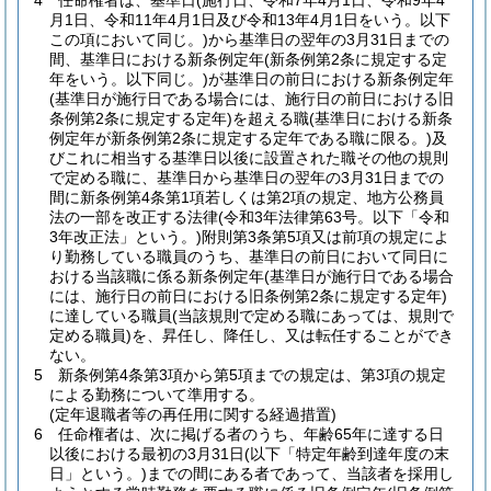
4
任命権者は、基準日
(施行日、令和7年4月1日、令和9年4
月1日、令和11年4月1日及び令和13年4月1日をいう。以下
この項において同じ。)
から基準日の翌年の3月31日までの
間、基準日における新条例定年
(新条例第2条に規定する定
年をいう。以下同じ。)
が基準日の前日における新条例定年
(基準日が施行日である場合には、施行日の前日における旧
条例第2条に規定する定年)
を超える職
(基準日における新条
例定年が新条例第2条に規定する定年である職に限る。)
及
びこれに相当する基準日以後に設置された職その他の規則
で定める職に、基準日から基準日の翌年の3月31日までの
間に新条例第4条第1項若しくは第2項の規定、地方公務員
法の一部を改正する法律
(令和3年法律第63号。以下「令和
3年改正法」という。)
附則第3条第5項又は前項の規定によ
り勤務している職員のうち、基準日の前日において同日に
おける当該職に係る新条例定年
(基準日が施行日である場合
には、施行日の前日における旧条例第2条に規定する定年)
に達している職員
(当該規則で定める職にあっては、規則で
定める職員)
を、昇任し、降任し、又は転任することができ
ない。
5
新条例第4条第3項から第5項までの規定は、第3項の規定
による勤務について準用する。
(定年退職者等の再任用に関する経過措置)
6
任命権者は、次に掲げる者のうち、年齢65年に達する日
以後における最初の3月31日
(以下「特定年齢到達年度の末
日」という。)
までの間にある者であって、当該者を採用し