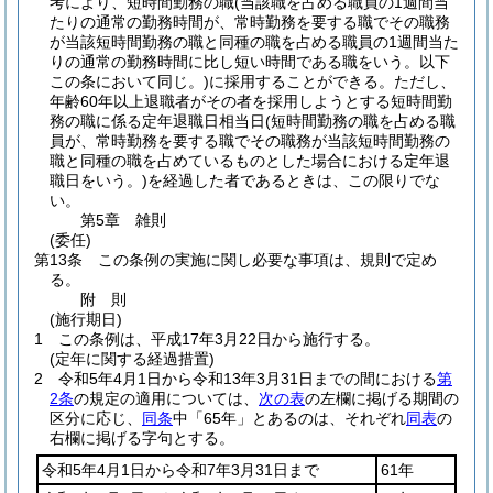
考により、短時間勤務の職
(当該職を占める職員の1週間当
たりの通常の勤務時間が、常時勤務を要する職でその職務
が当該短時間勤務の職と同種の職を占める職員の1週間当た
りの通常の勤務時間に比し短い時間である職をいう。以下
この条において同じ。)
に採用することができる。
ただし、
年齢60年以上退職者がその者を採用しようとする短時間勤
務の職に係る定年退職日相当日
(短時間勤務の職を占める職
員が、常時勤務を要する職でその職務が当該短時間勤務の
職と同種の職を占めているものとした場合における定年退
職日をいう。)
を経過した者であるときは、この限りでな
い。
第5章
雑則
(委任)
第13条
この条例の実施に関し必要な事項は、規則で定め
る。
附
則
(施行期日)
1
この条例は、平成17年3月22日から施行する。
(定年に関する経過措置)
2
令和5年4月1日から令和13年3月31日までの間における
第
2条
の規定の適用については、
次の表
の左欄に掲げる期間の
区分に応じ、
同条
中「65年」とあるのは、それぞれ
同表
の
右欄に掲げる字句とする。
令和5年4月1日から令和7年3月31日まで
61年