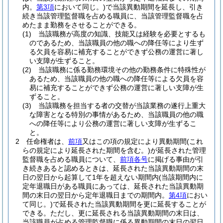
内。
第3項
において同じ。)
で当該異動期間を延長し、引き
続き当該管理監督職を占める職員に、当該管理監督職を占
めたまま勤務をさせることができる。
(1)
当該職務が高度の知識、技能又は経験を必要とするも
のであるため、当該職員の他の職への降任等により生ず
る欠員を容易に補充することができず公務の運営に著し
い支障が生ずること。
(2)
当該職務に係る勤務環境その他の勤務条件に特殊性が
あるため、当該職員の他の職への降任等による欠員を容
易に補充することができず公務の運営に著しい支障が生
ずること。
(3)
当該職務を担当する者の交替が当該業務の遂行上重大
な障害となる特別の事情があるため、当該職員の他の職
への降任等により公務の運営に著しい支障が生ずるこ
と。
2
任命権者は、
前項
又はこの項の規定により異動期間
(これ
らの規定により延長された期間を含む。)
が延長された管理
監督職を占める職員について、
前項各号
に掲げる事由が引
き続きあると認めるときは、延長された当該異動期間の末
日の翌日から起算して1年を超えない期間内
(当該期間内に
定年退職日がある職員にあっては、延長された当該異動期
間の末日の翌日から定年退職日までの期間内。
第4項
におい
て同じ。)
で延長された当該異動期間を更に延長することが
できる。
ただし、更に延長される当該異動期間の末日は、
当該職員が占める管理監督職に係る異動期間の末日の翌日