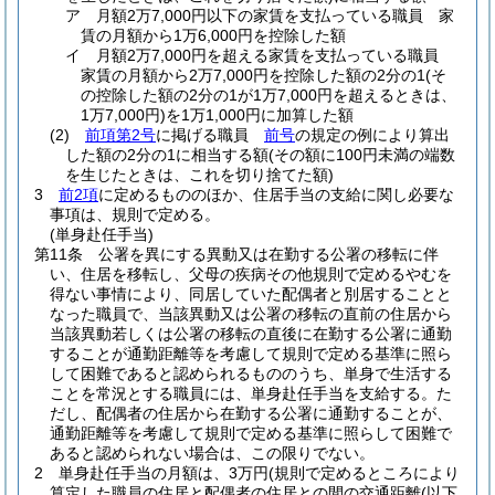
ア
月額2万7,000円以下の家賃を支払っている職員 家
賃の月額から1万6,000円を控除した額
イ
月額2万7,000円を超える家賃を支払っている職員
家賃の月額から2万7,000円を控除した額の2分の1
(そ
の控除した額の2分の1が1万7,000円を超えるときは、
1万7,000円)
を1万1,000円に加算した額
(2)
前項第2号
に掲げる職員
前号
の規定の例により算出
した額の2分の1に相当する額
(その額に100円未満の端数
を生じたときは、これを切り捨てた額)
3
前2項
に定めるもののほか、住居手当の支給に関し必要な
事項は、規則で定める。
(単身赴任手当)
第11条
公署を異にする異動又は在勤する公署の移転に伴
い、住居を移転し、父母の疾病その他規則で定めるやむを
得ない事情により、同居していた配偶者と別居することと
なった職員で、当該異動又は公署の移転の直前の住居から
当該異動若しくは公署の移転の直後に在勤する公署に通勤
することが通勤距離等を考慮して規則で定める基準に照ら
して困難であると認められるもののうち、単身で生活する
ことを常況とする職員には、単身赴任手当を支給する。
た
だし、配偶者の住居から在勤する公署に通勤することが、
通勤距離等を考慮して規則で定める基準に照らして困難で
あると認められない場合は、この限りでない。
2
単身赴任手当の月額は、3万円
(規則で定めるところにより
算定した職員の住居と配偶者の住居との間の交通距離
(以下