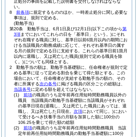
止処分の事由を記載した説明書を交付しなければならな
い。
8
前各項
に規定するもののほか、一時差止処分に関し必要な
事項は、規則で定める。
(勤勉手当)
第20条
勤勉手当は、6月1日及び12月1日
(以下この項から
第
3項
までにおいてこれらの日を「基準日」という。)
にそれ
ぞれ在職する職員に対し、基準日以前6箇月以内の期間にお
ける当該職員の勤務成績に応じて、それぞれ基準日の属す
る月の規則で定める日に支給する。
これらの基準日前1箇月
以内に退職し、又は死亡した職員
(規則で定める職員を除
く。)
についても同様とする。
2
勤勉手当の額は、勤勉手当基礎額に、任命権者が規則で定
める基準に従って定める割合を乗じて得た額とする。
この
場合において、任命権者が支給する勤勉手当の額の、その
者に所属する
次の各号
に掲げる職員の区分ごとの総額は、
当該各号
に定める額を超えてはならない。
(1)
前項
の職員のうち定年前再任用短時間勤務職員以外の
職員 当該職員の勤勉手当基礎額に当該職員がそれぞれ
の基準日現在
(退職し、又は死亡した職員にあっては、退
職し、又は死亡した日現在。
次項
において同じ。)
におい
て受けるべき扶養手当の月額を加算した額に100分の
106.25を乗じて得た額の総額
(2)
前項
の職員のうち定年前再任用短時間勤務職員 当該
定年前再任用短時間勤務職員の勤勉手当基礎額に100分