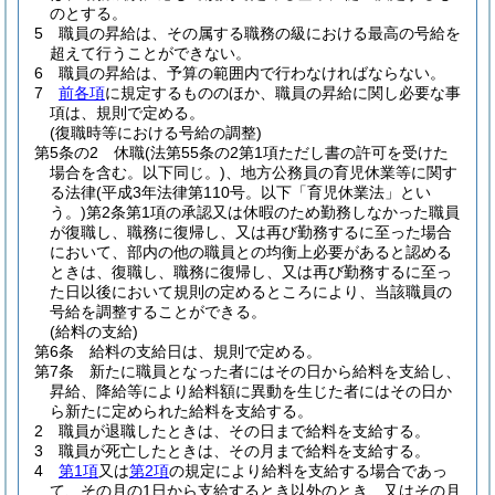
のとする。
5
職員の昇給は、その属する職務の級における最高の号給を
超えて行うことができない。
6
職員の昇給は、予算の範囲内で行わなければならない。
7
前各項
に規定するもののほか、職員の昇給に関し必要な事
項は、規則で定める。
(復職時等における号給の調整)
第5条の2
休職
(法第55条の2第1項ただし書の許可を受けた
場合を含む。以下同じ。)
、地方公務員の育児休業等に関す
る法律
(平成3年法律第110号。以下「育児休業法」とい
う。)
第2条第1項の承認又は休暇のため勤務しなかった職員
が復職し、職務に復帰し、又は再び勤務するに至った場合
において、部内の他の職員との均衡上必要があると認める
ときは、復職し、職務に復帰し、又は再び勤務するに至っ
た日以後において規則の定めるところにより、当該職員の
号給を調整することができる。
(給料の支給)
第6条
給料の支給日は、規則で定める。
第7条
新たに職員となった者にはその日から給料を支給し、
昇給、降給等により給料額に異動を生じた者にはその日か
ら新たに定められた給料を支給する。
2
職員が退職したときは、その日まで給料を支給する。
3
職員が死亡したときは、その月まで給料を支給する。
4
第1項
又は
第2項
の規定により給料を支給する場合であっ
て、その月の1日から支給するとき以外のとき、又はその月