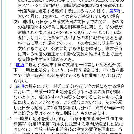
起訴
(当該起訴に係る犯罪について拘禁刑以上の刑が定め
られているものに限り、刑事訴訟法
(昭和23年法律第131
号)
第6編に規定する略式手続によるものを除く。
第5項
に
おいて同じ。)
をされ、その判決が確定していない場合
(2)
離職した日から当該支給日の前日までの間に、その者
の在職期間中の行為に係る刑事事件に関して、その者が
逮捕された場合又はその者から聴取した事項若しくは調
査により判明した事実に基づきその者に犯罪があると思
料するに至った場合であって、その者に対し期末手当を
支給することが、公務に対する信頼を確保し、期末手当
に関する制度の適正かつ円滑な実施を維持する上で重大
な支障を生ずると認めるとき。
2
前項
に規定する期末手当の支給を一時差し止める処分
(以
下「一時差止処分」という。)
を行う場合には、その旨を書
面で当該一時差止処分を受けるべき者に通知しなければな
らない。
3
前項
の規定により一時差止処分を行う旨の通知をする場合
において、当該一時差止処分を受けるべき者の所在が知れ
ないときは、通知をすべき内容を公示することをもって通
知に代えることができる。
この場合においては、その公示
した日から起算して2週間を経過した日に、通知が当該一時
差止処分を受けるべき者に到達したものとみなす。
4
一時差止処分を受けた者は、行政不服審査法
(平成26年法
律第68号)
第18条第1項本文に規定する期間が経過した後に
おいては、当該一時差止処分後の事情の変化を理由に、当