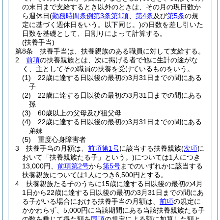
の末日まで支給するとき以外のときは、その月の現日数か
ら週休日
(
勤務時間条例第3条第1項
、
第4条
及び
第5条
の規
定に基づく週休日をいう。以下同じ。)
の日数を差し引いた
日数を基礎として、日割りによって計算する。
(扶養手当)
第8条
扶養手当は、扶養親族のある職員に対して支給する。
2
前項
の扶養親族とは、次に掲げる者で他に生計の途がな
く、主としてその職員の扶養を受けているものをいう。
(1)
22歳に達する日以後の最初の3月31日までの間にある
子
(2)
22歳に達する日以後の最初の3月31日までの間にある
孫
(3)
60歳以上の父母及び祖父母
(4)
22歳に達する日以後の最初の3月31日までの間にある
弟妹
(5)
重度心身障害者
3
扶養手当の月額は、
前項第1号
に該当する扶養親族
(
次項
に
おいて「扶養親族たる子」という。)
については1人につき
13,000円、
前項第2号
から
第5号
までのいずれかに該当する
扶養親族については1人につき6,500円とする。
4
扶養親族たる子のうちに15歳に達する日以後の最初の4月
1日から22歳に達する日以後の最初の3月31日までの間にあ
る子がいる場合における扶養手当の月額は、
前項
の規定に
かかわらず、5,000円に当該期間にある当該扶養親族たる子
の数を乗じて得た額を
同項
の規定による額に加算した額と