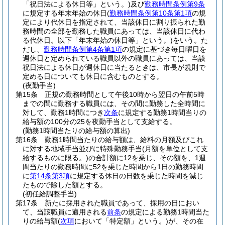
「祝日法による休日等」という。)
及び
勤務時間条例第9条
に規定する年末年始の休日
(
勤務時間条例第10条第1項
の規
定により代休日を指定されて、当該休日に割り振られた勤
務時間の全部を勤務した職員にあっては、当該休日に代わ
る代休日。以下「年末年始の休日等」という。)
をいう。
た
だし、
勤務時間条例第4条第1項
の規定に基づき毎日曜日を
週休日と定められている職員以外の職員にあっては、当該
祝日法による休日が週休日に当たるときは、市長が規則で
定める日についても休日に含むものとする。
(夜勤手当)
第15条
正規の勤務時間として午後10時から翌日の午前5時
までの間に勤務する職員には、その間に勤務した全時間に
対して、勤務1時間につき
次条
に規定する勤務1時間当りの
給与額の100分の25を夜勤手当として支給する。
(勤務1時間当たりの給与額の算出)
第16条
勤務1時間当たりの給与額は、給料の月額及びこれ
に対する地域手当並びに特殊勤務手当
(月額を単位として支
給するものに限る。)
の合計額に12を乗じ、その額を、1週
間当たりの勤務時間に52を乗じた時間から1日の勤務時間
に
第14条第3項
に規定する休日の日数を乗じた時間を減じ
たもので除した額とする。
(初任給調整手当)
第17条
新たに採用された職員であって、採用の日におい
て、当該職員に適用される
前条
の規定による勤務1時間当た
りの給与額
(
次項
において「特定額」という。)
が、その在