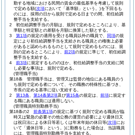
勤する地域における民間の賃金の最低基準を考慮して規則
で定める額
(
次項
において「基準額」という。)
を下回るも
のには、採用の日から規則で定める日までの間、初任給調
整手当を支給する。
2
初任給調整手当の月額は、規則で定めるところにより、基
準額と特定額との差額を月額に換算した額とする。
3
第1項
の規定の適用を受ける職員以外の職員で、
同項
の規
定により初任給調整手当を支給される職員との権衡上必要
があると認められるものとして規則で定めるものには、規
則の定めるところにより、
前2項
の規定に準じて、初任給調
整手当を支給する。
4
前3項
に規定するもののほか、初任給調整手当の支給に関
し必要な事項は、規則で定める。
(管理職手当)
第18条
管理職手当は、管理又は監督の地位にある職員のう
ち規則で定める者について、その職務の特殊性に基づき、
市長の定める基準に従い支給する。
2
第13条
、
第14条第2項
及び
第15条
の規定は、
前項
に規定す
る職にある職員には適用しない。
(管理職員特別勤務手当)
第18条の2
前条第1項
の規定に基づく規則で定める職員が臨
時又は緊急の必要その他公務の運営の必要により週休日又
は祝日法による休日等若しくは年末年始の休日等
(
次項
にお
いて「週休日等」という。)
に勤務をした場合は、当該職員
には、管理職員特別勤務手当を支給する。