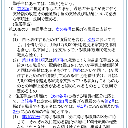
勤手当にあっては、1箇月)
をいう。
10
前各項
に規定するもののほか、通勤の実情の変更に伴う
支給額の改定その他通勤手当の支給及び返納について必要
な事項は、規則で定める。
(住居手当)
第10条の3
住居手当は、
次の各号
に掲げる職員に支給す
る。
(1)
自ら居住するため住宅
(貸間を含む。
次号
において同
じ。)
を借り受け、月額1万6,000円を超える家賃
(使用料
を含む。以下同じ。)
を支払っている職員
(規則で定める
職員を除く。)
(2)
第11条第1項
又は
第3項
の規定により単身赴任手当を支
給される職員で、配偶者
(届出をしないが事実上婚姻関係
と同様の事情にある者を含む。
同条
において同じ。)
が居
住するための住宅
(規則で定める住宅)
を借り受け、月額1
万6,000円を超える家賃を支払っている者又はこれらのも
のとの均衡上必要があると認められるものとして規則で
定めるもの
2
住居手当の月額は、
次の各号
に掲げる職員の区分に応じ
て、
当該各号
に定める額
(
第1号
に掲げる職員のうち
第2号
に
掲げる職員でもある者については、
第1号
に定める額及び
第
2号
に定める額の合計額)
とする。
(1)
前項第1号
に掲げる職員 次に掲げる職員の区分に応
じて、それぞれ次に定める額
(その額に100円未満の端数
を生じたときは、これを切り捨てた額)
に相当する額