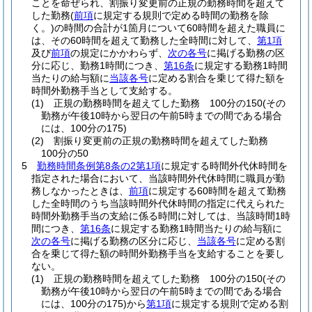
ことを命ぜられ、割振り変更前の正規の勤務時間を超えて
した勤務
(
前項
に規定する規則で定める時間の勤務を除
く。)
の時間の合計が1箇月について60時間を超えた職員に
は、その60時間を超えて勤務した全時間に対して、
第1項
及び
前項
の規定にかかわらず、
次の各号
に掲げる勤務の区
分に応じ、勤務1時間につき、
第16条
に規定する勤務1時間
当たりの給与額に
当該各号
に定める割合を乗じて得た額を
時間外勤務手当として支給する。
(1)
正規の勤務時間を超えてした勤務 100分の150
(その
勤務が午後10時から翌日の午前5時までの間である場合
には、100分の175)
(2)
割振り変更前の正規の勤務時間を超えてした勤務
100分の50
5
勤務時間条例第8条の2第1項
に規定する時間外代休時間を
指定された場合において、当該時間外代休時間に職員が勤
務しなかったときは、
前項
に規定する60時間を超えて勤務
した全時間のうち当該時間外代休時間の指定に代えられた
時間外勤務手当の支給に係る時間に対しては、当該時間1時
間につき、
第16条
に規定する勤務1時間当たりの給与額に
次の各号
に掲げる勤務の区分に応じ、
当該各号
に定める割
合を乗じて得た額の時間外勤務手当を支給することを要し
ない。
(1)
正規の勤務時間を超えてした勤務 100分の150
(その
勤務が午後10時から翌日の午前5時までの間である場合
には、100分の175)
から
第1項
に規定する規則で定める割