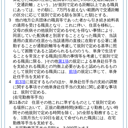
「交通距離」という。)
が規則で定める距離以上である職員
にあっては、その額に、7万円を超えない範囲内で交通距離
の区分に応じて規則で定める額を加算した額)
とする。
3
他の地方公共団体の職員等であった者から引き続き給料表
の適用を受ける職員となり、これに伴い、住居を移転し、
父母の疾病その他規則で定めるやむを得ない事情により、
同居していた配偶者と別居することとなった職員で、当該
適用の直前の住居から当該適用の直後に在勤する公署に通
勤することが通勤距離等を考慮して規則で定める基準に照
らして困難であると認められるもののうち、単身で生活す
ることを常況とする職員
(任用の事情等を考慮して規則で定
める職員に限る。)
その他
第1項
の規定による単身赴任手当
を支給される職員との均衡上必要があると認められるもの
として規則で定める職員には、
前項
の規定に準じて、単身
赴任手当を支給する。
4
前3項
に規定するもののほか、単身赴任手当の支給の調整
に関する事項その他単身赴任手当の支給に関し必要な事項
は、規則で定める。
(在宅勤務等手当)
第11条の2
住居その他これに準ずるものとして規則で定め
る場所において、正規の勤務時間
(休暇により勤務しない時
間その他規則で定める時間を除く。)
の全部を勤務すること
を、1箇月当たり10日を超えて命ぜられた職員には、在宅
勤務等手当を支給する。