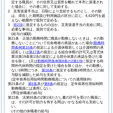
定する職員が、その住所又は居所を離れて本市に派遣され
た場合に、その者に対して支給する。
2
災害派遣手当は、日額により支給するものとし、その額
は、滞在した期間及び利用施設の区分に応じ、6,620円を超
えない範囲内で規則で定める。
3
前2項
に規定するもののほか、災害派遣手当の支給に関し
必要な事項は、規則で定める。
(給与の減額)
第21条
正規の勤務時間に職員が勤務しないときは、その勤
務しないことについて任命権者の承認があった場合
(
勤務時
間条例第16条
の規定による介護休暇若しくは介護時間の承
認若しくは
第17条
の規定による組合休暇の許可又は育児休
業法第19条第1項の規定による部分休業の承認を受けた場
合を除く。)
又は
勤務時間条例第8条の2第1項
に規定する時
間外代休時間の指定を受けた場合を除くほか、その勤務し
ない1時間につき、
第16条
に規定する勤務1時間当たりの給
与額を減額した給与を支給する。
(定年前再任用短時間勤務職員についての適用除外)
第21条の2
第5条
及び
第8条
の規定は、定年前再任用短時間
勤務職員には適用しない。
(専従休職者の給与)
第22条
法第55条の2第1項ただし書の許可を受けた職員に
は、その許可が効力を有する間はいかなる給与も支給しな
い。
(その他の休職者の給与)