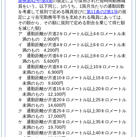
条例第42号)
第4条
の規定により採用された短時間勤務職
員をいう。以下同じ。)
のうち、1箇月当たりの通勤回数
を考慮して規則で定める職員並びに
第11条の2第1項
の規
定により在宅勤務等手当を支給される職員にあっては、
その額から、その額に規則で定める割合を乗じて得た額
を減じた額)
ア
通勤距離が片道2キロメートル以上4キロメートル未
満のもの 2,900円
イ
通勤距離が片道4キロメートル以上6キロメートル未
満のもの 4,200円
ウ
通勤距離が片道6キロメートル以上8キロメートル未
満のもの 5,600円
エ
通勤距離が片道8キロメートル以上10キロメートル
未満のもの 6,900円
オ
通勤距離が片道10キロメートル以上15キロメートル
未満のもの 9,600円
カ
通勤距離が片道15キロメートル以上20キロメートル
未満のもの 12,100円
キ
通勤距離が片道20キロメートル以上25キロメートル
未満のもの 14,600円
ク
通勤距離が片道25キロメートル以上30キロメートル
未満のもの 17,000円
ケ
通勤距離が片道30キロメートル以上35キロメートル
未満のもの 19,700円
コ
通勤距離が片道35キロメートル以上40キロメートル