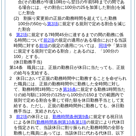
合
(その勤務が午後10時から翌日の午前5時までの間であ
る場合には、その割合に100分の25を加算した割合)
を減
じた割合
(2)
割振り変更前の正規の勤務時間を超えてした勤務
100分の50から
第3項
に規定する規則で定める割合を減じ
た割合
6
第2項
に規定する7時間45分に達するまでの間の勤務に係
る時間について
前2項
の規定の適用がある場合における当該
時間に対する
前項
の規定の適用については、
同項
中「第1項
に規定する規則で定める割合」とあるのは、「100分の
100」とする。
(休日勤務手当)
第14条
職員には、正規の勤務日が休日に当たっても、正規
の給与を支給する。
2
休日において正規の勤務時間中に勤務することを命ぜられ
た職員には、正規の勤務時間中に勤務した全時間に対し
て、勤務時間1時間につき
第16条
に規定する勤務1時間当た
りの給与額に100分の125から100分の150までの範囲内で
規則で定める割合を乗じて得た額を休日勤務手当として支
給する。
ただし、正規の勤務時間外に勤務しても、休日勤
務手当は、支給されない。
3
前2項
の休日とは、
勤務時間条例第9条
に規定する祝日法
による休日
(
勤務時間条例第10条第1項
の規定により代休日
を指定されて、当該休日に割り振られた勤務時間の全部を
勤務した職員にあっては、当該休日に代わる代休日。以下