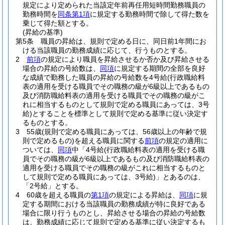
規定により定められた当該定年前再任用短時間勤務職員の
勤務時間を
同条第1項
に規定する勤務時間で除して得た数を
乗じて得た額とする。
(昇給の基準)
第5条
職員の昇給は、規則で定める日に、同日前1年間にお
ける当該職員の勤務成績に応じて、行うものとする。
2
前項
の規定により職員を昇給させるか否か及び昇給させる
場合の昇給の号給数は、
同項
に規定する期間の全部を良好
な成績で勤務した職員の昇給の号給数を4号給
(行政職給料
表の適用を受ける職員でその職務の級が6級以上であるもの
及び消防職給料表の適用を受ける職員でその職務の級がこ
れに相当するものとして規則で定める職員にあっては、3号
給)
とすることを標準として規則で定める基準に従い決定す
るものとする。
3
55歳
(規則で定める職員にあっては、56歳以上の年齢で規
則で定めるもの)
を超える職員に関する
前項
の規定の適用に
ついては、
同項
中「4号給
(行政職給料表の適用を受ける職
員でその職務の級が6級以上であるもの及び消防職給料表の
適用を受ける職員でその職務の級がこれに相当するものと
して規則で定める職員にあっては、3号給)
」とあるのは、
「2号給」とする。
4
60歳を超える職員の
第1項
の規定による昇給は、
同項
に規
定する期間における当該職員の勤務成績が特に良好である
場合に限り行うものとし、昇給させる場合の昇給の号給数
は、勤務成績に応じて規則で定める基準に従い決定するも