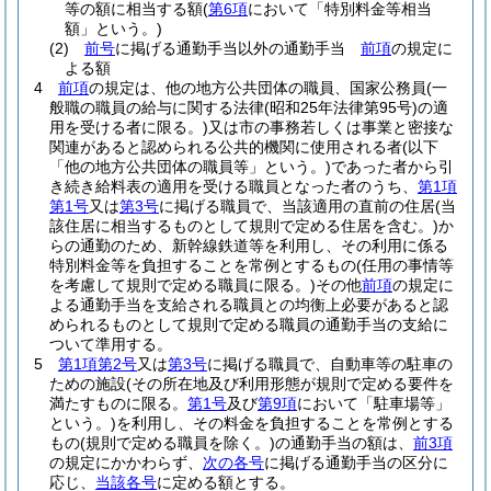
等の額に相当する額
(
第6項
において「特別料金等相当
額」という。)
(2)
前号
に掲げる通勤手当以外の通勤手当
前項
の規定に
よる額
4
前項
の規定は、他の地方公共団体の職員、国家公務員
(一
般職の職員の給与に関する法律
(昭和25年法律第95号)
の適
用を受ける者に限る。)
又は市の事務若しくは事業と密接な
関連があると認められる公共的機関に使用される者
(以下
「他の地方公共団体の職員等」という。)
であった者から引
き続き給料表の適用を受ける職員となった者のうち、
第1項
第1号
又は
第3号
に掲げる職員で、当該適用の直前の住居
(当
該住居に相当するものとして規則で定める住居を含む。)
か
らの通勤のため、新幹線鉄道等を利用し、その利用に係る
特別料金等を負担することを常例とするもの
(任用の事情等
を考慮して規則で定める職員に限る。)
その他
前項
の規定に
よる通勤手当を支給される職員との均衡上必要があると認
められるものとして規則で定める職員の通勤手当の支給に
ついて準用する。
5
第1項第2号
又は
第3号
に掲げる職員で、自動車等の駐車の
ための施設
(その所在地及び利用形態が規則で定める要件を
満たすものに限る。
第1号
及び
第9項
において「駐車場等」
という。)
を利用し、その料金を負担することを常例とする
もの
(規則で定める職員を除く。)
の通勤手当の額は、
前3項
の規定にかかわらず、
次の各号
に掲げる通勤手当の区分に
応じ、
当該各号
に定める額とする。