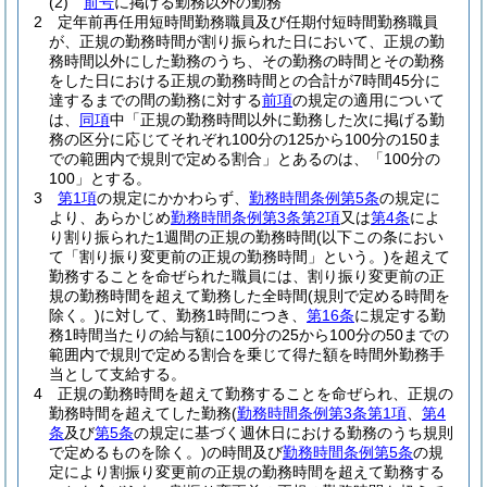
(2)
前号
に掲げる勤務以外の勤務
2
定年前再任用短時間勤務職員及び任期付短時間勤務職員
が、正規の勤務時間が割り振られた日において、正規の勤
務時間以外にした勤務のうち、その勤務の時間とその勤務
をした日における正規の勤務時間との合計が7時間45分に
達するまでの間の勤務に対する
前項
の規定の適用について
は、
同項
中「正規の勤務時間以外に勤務した次に掲げる勤
務の区分に応じてそれぞれ100分の125から100分の150ま
での範囲内で規則で定める割合」とあるのは、「100分の
100」とする。
3
第1項
の規定にかかわらず、
勤務時間条例第5条
の規定に
より、あらかじめ
勤務時間条例第3条第2項
又は
第4条
によ
り割り振られた1週間の正規の勤務時間
(以下この条におい
て「割り振り変更前の正規の勤務時間」という。)
を超えて
勤務することを命ぜられた職員には、割り振り変更前の正
規の勤務時間を超えて勤務した全時間
(規則で定める時間を
除く。)
に対して、勤務1時間につき、
第16条
に規定する勤
務1時間当たりの給与額に100分の25から100分の50までの
範囲内で規則で定める割合を乗じて得た額を時間外勤務手
当として支給する。
4
正規の勤務時間を超えて勤務することを命ぜられ、正規の
勤務時間を超えてした勤務
(
勤務時間条例第3条第1項
、
第4
条
及び
第5条
の規定に基づく週休日における勤務のうち規則
で定めるものを除く。)
の時間及び
勤務時間条例第5条
の規
定により割振り変更前の正規の勤務時間を超えて勤務する