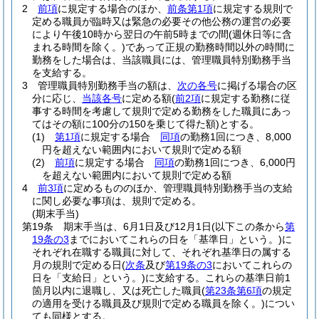
2
前項
に規定する場合のほか、
前条第1項
に規定する規則で
定める職員が臨時又は緊急の必要その他公務の運営の必要
により午後10時から翌日の午前5時までの間
(週休日等に含
まれる時間を除く。)
であって正規の勤務時間以外の時間に
勤務をした場合は、当該職員には、管理職員特別勤務手当
を支給する。
3
管理職員特別勤務手当の額は、
次の各号
に掲げる場合の区
分に応じ、
当該各号
に定める額
(
前2項
に規定する勤務に従
事する時間を考慮して規則で定める勤務をした職員にあっ
てはその額に100分の150を乗じて得た額)
とする。
(1)
第1項
に規定する場合
同項
の勤務1回につき、8,000
円を超えない範囲内において規則で定める額
(2)
前項
に規定する場合
同項
の勤務1回につき、6,000円
を超えない範囲内において規則で定める額
4
前3項
に定めるもののほか、管理職員特別勤務手当の支給
に関し必要な事項は、規則で定める。
(期末手当)
第19条
期末手当は、6月1日及び12月1日
(以下この条から
第
19条の3
までにおいてこれらの日を「基準日」という。)
に
それぞれ在職する職員に対して、それぞれ基準日の属する
月の規則で定める日
(
次条
及び
第19条の3
においてこれらの
日を「支給日」という。)
に支給する。
これらの基準日前1
箇月以内に退職し、又は死亡した職員
(
第23条第6項
の規定
の適用を受ける職員及び規則で定める職員を除く。)
につい
ても同様とする。