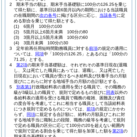
2
期末手当の額は、期末手当基礎額に100分の126.25を乗じ
て得た額に、基準日以前6箇月以内の期間における当該職員
の在職期間の
次の各号
に掲げる区分に応じ、
当該各号
に定
める割合を乗じて得た額とする。
(1)
6箇月 100分の100
(2)
5箇月以上6箇月未満 100分の80
(3)
3箇月以上5箇月未満 100分の60
(4)
3箇月未満 100分の30
3
定年前再任用短時間勤務職員に対する
前項
の規定の適用に
ついては、
同項
中「100分の126.25」とあるのは「100分の
71.25」とする。
4
第2項
の期末手当基礎額は、それぞれその基準日現在
(退職
し、又は死亡した職員にあっては、退職し、又は死亡した
日現在)
において職員が受けるべき給料及び扶養手当の月額
並びにこれらに対する地域手当の月額の合計額とする。
5
別表第1
行政職給料表の適用を受ける職員で、その職務の
級が3級以上の職員で、規則で定めるもの並びに
同表
以外の
各給料表の適用を受ける職員で職務の複雑、困難及び責任
の度合等を考慮してこれに相当する職員として当該給料表
につき規則で定めるものについては、
前項
の規定にかかわ
らず、
同項
に規定する合計額に、給料の月額及びこれに対
する地域手当に職制上の段階、職務の級等を考慮して規則
で定める職員の区分に応じて100分の20を超えない範囲内
で規則で定める割合を乗じて得た額を加算した額を
第2項
の
期末手当基礎額とする。