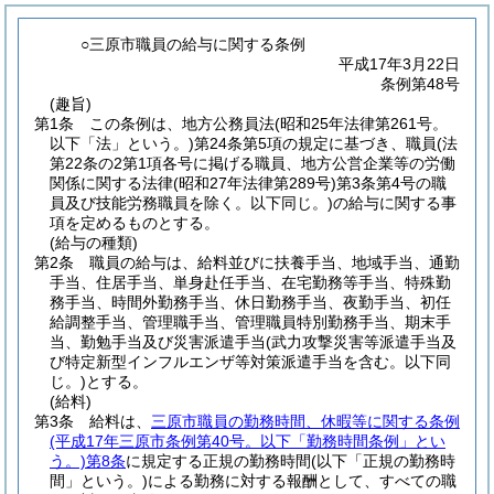
○三原市職員の給与に関する条例
平成17年3月22日
条例第48号
(趣旨)
第1条
この条例は、地方公務員法
(昭和25年法律第261号。
以下「法」という。)
第24条第5項の規定に基づき、職員
(法
第22条の2第1項各号に掲げる職員、地方公営企業等の労働
関係に関する法律
(昭和27年法律第289号)
第3条第4号の職
員及び技能労務職員を除く。以下同じ。)
の給与に関する事
項を定めるものとする。
(給与の種類)
第2条
職員の給与は、給料並びに扶養手当、地域手当、通勤
手当、住居手当、単身赴任手当、在宅勤務等手当、特殊勤
務手当、時間外勤務手当、休日勤務手当、夜勤手当、初任
給調整手当、管理職手当、管理職員特別勤務手当、期末手
当、勤勉手当及び災害派遣手当
(武力攻撃災害等派遣手当及
び特定新型インフルエンザ等対策派遣手当を含む。以下同
じ。)
とする。
(給料)
第3条
給料は、
三原市職員の勤務時間、休暇等に関する条例
(平成17年三原市条例第40号。以下「勤務時間条例」とい
う。)
第8条
に規定する正規の勤務時間
(以下「正規の勤務時
間」という。)
による勤務に対する報酬として、すべての職