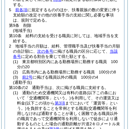
する。
5
前各項
に規定するもののほか、扶養親族の数の変更に伴う
支給額の改定その他の扶養手当の支給に関し必要な事項
は、規則で定める。
第9条
削除
(地域手当)
第10条
給料の支給を受ける職員に対しては、地域手当を支
給する。
2
地域手当の月額は、給料、管理職手当及び扶養手当の月額
の合計額に、
次の各号
に掲げる職員の区分に応じて、
当該
各号
に定める割合を乗じて得た額とする。
(1)
東京都特別区内にある勤務場所に勤務する職員 100
分の20
(2)
広島市内にある勤務場所に勤務する職員 100分の8
(3)
前2号
に掲げる職員以外の職員 100分の4
(通勤手当)
第10条の2
通勤手当は、次に掲げる職員に支給する。
(1)
通勤のため交通機関又は有料の道路
(以下この条にお
いて「交通機関等」という。)
を利用して、その運賃又は
料金
(以下この項から
第3項
までにおいて「運賃等」とい
う。)
を負担することを常例とする職員
(交通機関等を利
用しなければ通勤することが著しく困難である職員以外
の職員であって交通機関等を利用しないで徒歩により通
勤するものとした場合の通勤距離が片道2キロメートル未