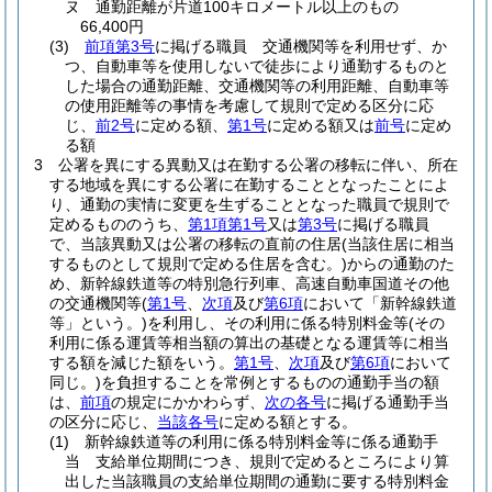
ヌ
通勤距離が片道100キロメートル以上のもの
66,400円
(3)
前項第3号
に掲げる職員 交通機関等を利用せず、か
つ、自動車等を使用しないで徒歩により通勤するものと
した場合の通勤距離、交通機関等の利用距離、自動車等
の使用距離等の事情を考慮して規則で定める区分に応
じ、
前2号
に定める額、
第1号
に定める額又は
前号
に定め
る額
3
公署を異にする異動又は在勤する公署の移転に伴い、所在
する地域を異にする公署に在勤することとなったことによ
り、通勤の実情に変更を生ずることとなった職員で規則で
定めるもののうち、
第1項第1号
又は
第3号
に掲げる職員
で、当該異動又は公署の移転の直前の住居
(当該住居に相当
するものとして規則で定める住居を含む。)
からの通勤のた
め、新幹線鉄道等の特別急行列車、高速自動車国道その他
の交通機関等
(
第1号
、
次項
及び
第6項
において「新幹線鉄道
等」という。)
を利用し、その利用に係る特別料金等
(その
利用に係る運賃等相当額の算出の基礎となる運賃等に相当
する額を減じた額をいう。
第1号
、
次項
及び
第6項
において
同じ。)
を負担することを常例とするものの通勤手当の額
は、
前項
の規定にかかわらず、
次の各号
に掲げる通勤手当
の区分に応じ、
当該各号
に定める額とする。
(1)
新幹線鉄道等の利用に係る特別料金等に係る通勤手
当 支給単位期間につき、規則で定めるところにより算
出した当該職員の支給単位期間の通勤に要する特別料金