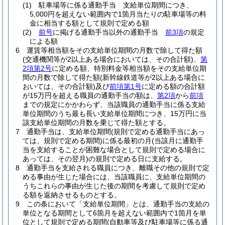
(1)
駐車場等に係る通勤手当 支給単位期間につき、
5,000円を超えない範囲内で1箇月当たりの駐車場等の料
金に相当する額として規則で定める額
(2)
前号
に掲げる通勤手当以外の通勤手当
前3項
の規定
による額
6
運賃等相当額をその支給単位期間の月数で除して得た額
(交通機関等が2以上ある場合においては、その合計額)
、
第
2項第2号
に定める額、特別料金等相当額をその支給単位期
間の月数で除して得た額
(新幹線鉄道等が2以上ある場合に
おいては、その合計額)
及び
前項第1号
に定める額の合計額
が15万円を超える職員の通勤手当の額は、
第2項
から
前項
までの規定にかかわらず、当該職員の通勤手当に係る支給
単位期間のうち最も長い支給単位期間につき、15万円に当
該支給単位期間の月数を乗じて得た額とする。
7
通勤手当は、支給単位期間
(規則で定める通勤手当にあっ
ては、規則で定める期間)
に係る最初の月
(当該月に通勤手
当を支給することが困難な場合として規則で定める場合に
あっては、その翌月)
の規則で定める日に支給する。
8
通勤手当を支給される職員につき、離職その他の規則で定
める事由が生じた場合には、当該職員に、支給単位期間の
うちこれらの事由が生じた後の期間を考慮して規則で定め
る額を返納させるものとする。
9
この条において「支給単位期間」とは、通勤手当の支給の
単位となる期間として6箇月を超えない範囲内で1箇月を単
位として規則で定める期間
(自動車等及び駐車場等に係る通