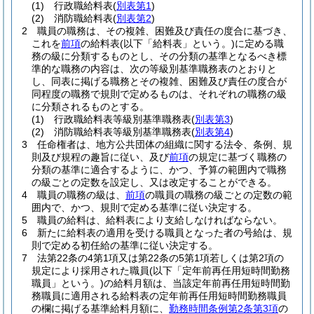
(1)
行政職給料表
(
別表第1
)
(2)
消防職給料表
(
別表第2
)
2
職員の職務は、その複雑、困難及び責任の度合に基づき、
これを
前項
の給料表
(以下「給料表」という。)
に定める職
務の級に分類するものとし、その分類の基準となるべき標
準的な職務の内容は、次の等級別基準職務表のとおりと
し、同表に掲げる職務とその複雑、困難及び責任の度合が
同程度の職務で規則で定めるものは、それぞれの職務の級
に分類されるものとする。
(1)
行政職給料表等級別基準職務表
(
別表第3
)
(2)
消防職給料表等級別基準職務表
(
別表第4
)
3
任命権者は、地方公共団体の組織に関する法令、条例、規
則及び規程の趣旨に従い、及び
前項
の規定に基づく職務の
分類の基準に適合するように、かつ、予算の範囲内で職務
の級ごとの定数を設定し、又は改定することができる。
4
職員の職務の級は、
前項
の職員の職務の級ごとの定数の範
囲内で、かつ、規則で定める基準に従い決定する。
5
職員の給料は、給料表により支給しなければならない。
6
新たに給料表の適用を受ける職員となった者の号給は、規
則で定める初任給の基準に従い決定する。
7
法第22条の4第1項又は第22条の5第1項若しくは第2項の
規定により採用された職員
(以下「定年前再任用短時間勤務
職員」という。)
の給料月額は、当該定年前再任用短時間勤
務職員に適用される給料表の定年前再任用短時間勤務職員
の欄に掲げる基準給料月額に、
勤務時間条例第2条第3項
の