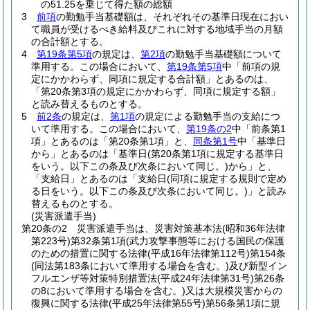
の51.25を乗じて得た額の総額
3
前項
の勤勉手当基礎額は、それぞれその基準日現在におい
て職員が受けるべき給料及びこれに対する地域手当の月額
の合計額とする。
4
第19条第5項
の規定は、
第2項
の勤勉手当基礎額について
準用する。
この場合において、
第19条第5項
中「前項の規
定にかかわらず、同項に規定する合計額」とあるのは、
「第20条第3項の規定にかかわらず、同項に規定する額」
と読み替えるものとする。
5
前2条
の規定は、
第1項
の規定による勤勉手当の支給につ
いて準用する。
この場合において、
第19条の2
中「前条第1
項」とあるのは「第20条第1項」と、
同条第1号
中「基準日
から」とあるのは「基準日
(第20条第1項に規定する基準日
をいう。以下この条及び次条において同じ。)
から」と、
「支給日」とあるのは「支給日
(同項に規定する規則で定め
る日をいう。以下この条及び次条において同じ。)
」と読み
替えるものとする。
(災害派遣手当)
第20条の2
災害派遣手当は、災害対策基本法
(昭和36年法律
第223号)
第32条第1項
(武力攻撃事態等における国民の保護
のための措置に関する法律
(平成16年法律第112号)
第154条
(同法第183条において準用する場合を含む。)
及び新型イン
フルエンザ等対策特別措置法
(平成24年法律第31号)
第26条
の8において準用する場合を含む。)
又は大規模災害からの
復興に関する法律
(平成25年法律第55号)
第56条第1項に規