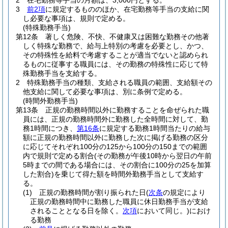
2
在宅勤務等手当の月額は、3,000円とする。
3
前2項
に規定するもののほか、在宅勤務等手当の支給に関
し必要な事項は、規則で定める。
(特殊勤務手当)
第12条
著しく危険、不快、不健康又は困難な勤務その他著
しく特殊な勤務で、給与上特別の考慮を必要とし、かつ、
その特殊性を給料で考慮することが適当でないと認められ
るものに従事する職員には、その勤務の特殊性に応じて特
殊勤務手当を支給する。
2
特殊勤務手当の種類、支給される職員の範囲、支給額その
他支給に関して必要な事項は、別に条例で定める。
(時間外勤務手当)
第13条
正規の勤務時間以外に勤務することを命ぜられた職
員には、正規の勤務時間外に勤務した全時間に対して、勤
務1時間につき、
第16条
に規定する勤務1時間当たりの給与
額に正規の勤務時間以外に勤務した次に掲げる勤務の区分
に応じてそれぞれ100分の125から100分の150までの範囲
内で規則で定める割合
(その勤務が午後10時から翌日の午前
5時までの間である場合には、その割合に100分の25を加算
した割合)
を乗じて得た額を時間外勤務手当として支給す
る。
(1)
正規の勤務時間が割り振られた日
(
次条
の規定により
正規の勤務時間中に勤務した職員に休日勤務手当が支給
されることとなる日を除く。
次項
において同じ。)
におけ
る勤務