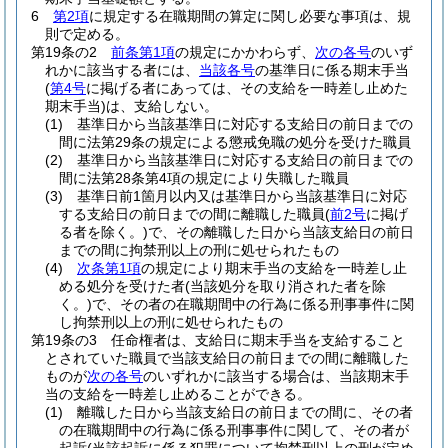
6
第2項
に規定する在職期間の算定に関し必要な事項は、規
則で定める。
第19条の2
前条第1項
の規定にかかわらず、
次の各号
のいず
れかに該当する者には、
当該各号
の基準日に係る期末手当
(
第4号
に掲げる者にあっては、その支給を一時差し止めた
期末手当)
は、支給しない。
(1)
基準日から当該基準日に対応する支給日の前日までの
間に法第29条の規定による懲戒免職の処分を受けた職員
(2)
基準日から当該基準日に対応する支給日の前日までの
間に法第28条第4項の規定により失職した職員
(3)
基準日前1箇月以内又は基準日から当該基準日に対応
する支給日の前日までの間に離職した職員
(
前2号
に掲げ
る者を除く。)
で、その離職した日から当該支給日の前日
までの間に拘禁刑以上の刑に処せられたもの
(4)
次条第1項
の規定により期末手当の支給を一時差し止
める処分を受けた者
(当該処分を取り消された者を除
く。)
で、その者の在職期間中の行為に係る刑事事件に関
し拘禁刑以上の刑に処せられたもの
第19条の3
任命権者は、支給日に期末手当を支給すること
とされていた職員で当該支給日の前日までの間に離職した
ものが
次の各号
のいずれかに該当する場合は、当該期末手
当の支給を一時差し止めることができる。
(1)
離職した日から当該支給日の前日までの間に、その者
の在職期間中の行為に係る刑事事件に関して、その者が