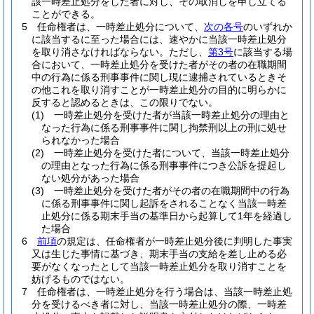
該一時差止処分をした者に対し、その取消しを申し立てる
ことができる。
5
任命権者は、一時差止処分について、
次の各号
のいずれか
に該当するに至った場合には、速やかに当該一時差止処分
を取り消さなければならない。
ただし、
第3号
に該当する場
合において、一時差止処分を受けた者がその者の在職期間
中の行為に係る刑事事件に関し現に逮捕されているときそ
の他これを取り消すことが一時差止処分の目的に明らかに
反すると認めるときは、この限りでない。
(1)
一時差止処分を受けた者が当該一時差止処分の理由と
なった行為に係る刑事事件に関し拘禁刑以上の刑に処せ
られなかった場合
(2)
一時差止処分を受けた者について、当該一時差止処分
の理由となった行為に係る刑事事件につき公訴を提起し
ない処分があった場合
(3)
一時差止処分を受けた者がその者の在職期間中の行為
に係る刑事事件に関し起訴をされることなく当該一時差
止処分に係る期末手当の基準日から起算して1年を経過し
た場合
6
前項
の規定は、任命権者が一時差止処分後に判明した事実
又は生じた事情に基づき、期末手当の支給を差し止める必
要がなくなったとして当該一時差止処分を取り消すことを
妨げるものではない。
7
任命権者は、一時差止処分を行う場合は、当該一時差止処
分を受けるべき者に対し、当該一時差止処分の際、一時差