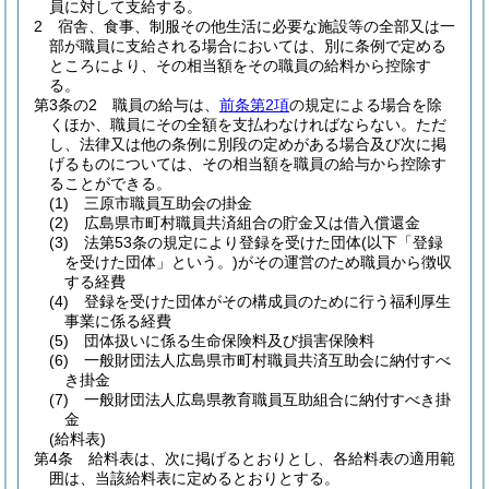
員に対して支給する。
2
宿舎、食事、制服その他生活に必要な施設等の全部又は一
部が職員に支給される場合においては、別に条例で定める
ところにより、その相当額をその職員の給料から控除す
る。
第3条の2
職員の給与は、
前条第2項
の規定による場合を除
くほか、職員にその全額を支払わなければならない。
ただ
し、法律又は他の条例に別段の定めがある場合及び次に掲
げるものについては、その相当額を職員の給与から控除す
ることができる。
(1)
三原市職員互助会の掛金
(2)
広島県市町村職員共済組合の貯金又は借入償還金
(3)
法第53条の規定により登録を受けた団体
(以下「登録
を受けた団体」という。)
がその運営のため職員から徴収
する経費
(4)
登録を受けた団体がその構成員のために行う福利厚生
事業に係る経費
(5)
団体扱いに係る生命保険料及び損害保険料
(6)
一般財団法人広島県市町村職員共済互助会に納付すべ
き掛金
(7)
一般財団法人広島県教育職員互助組合に納付すべき掛
金
(給料表)
第4条
給料表は、次に掲げるとおりとし、各給料表の適用範
囲は、当該給料表に定めるとおりとする。