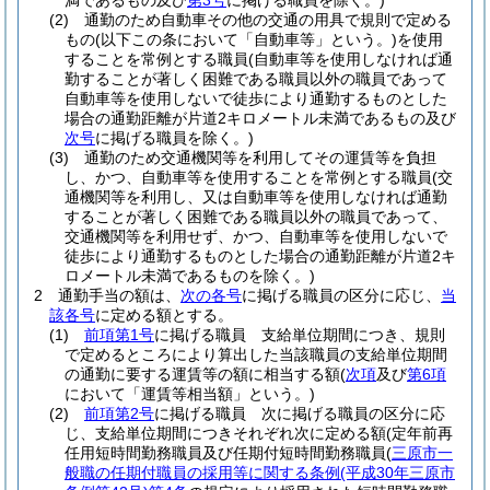
満であるもの及び
第3号
に掲げる職員を除く。)
(2)
通勤のため自動車その他の交通の用具で規則で定める
もの
(以下この条において「自動車等」という。)
を使用
することを常例とする職員
(自動車等を使用しなければ通
勤することが著しく困難である職員以外の職員であって
自動車等を使用しないで徒歩により通勤するものとした
場合の通勤距離が片道2キロメートル未満であるもの及び
次号
に掲げる職員を除く。)
(3)
通勤のため交通機関等を利用してその運賃等を負担
し、かつ、自動車等を使用することを常例とする職員
(交
通機関等を利用し、又は自動車等を使用しなければ通勤
することが著しく困難である職員以外の職員であって、
交通機関等を利用せず、かつ、自動車等を使用しないで
徒歩により通勤するものとした場合の通勤距離が片道2キ
ロメートル未満であるものを除く。)
2
通勤手当の額は、
次の各号
に掲げる職員の区分に応じ、
当
該各号
に定める額とする。
(1)
前項第1号
に掲げる職員 支給単位期間につき、規則
で定めるところにより算出した当該職員の支給単位期間
の通勤に要する運賃等の額に相当する額
(
次項
及び
第6項
において「運賃等相当額」という。)
(2)
前項第2号
に掲げる職員 次に掲げる職員の区分に応
じ、支給単位期間につきそれぞれ次に定める額
(定年前再
任用短時間勤務職員及び任期付短時間勤務職員
(
三原市一
般職の任期付職員の採用等に関する条例
(平成30年三原市