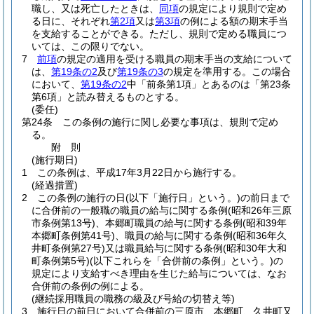
職し、又は死亡したときは、
同項
の規定により規則で定め
る日に、それぞれ
第2項
又は
第3項
の例による額の期末手当
を支給することができる。
ただし、規則で定める職員につ
いては、この限りでない。
7
前項
の規定の適用を受ける職員の期末手当の支給について
は、
第19条の2
及び
第19条の3
の規定を準用する。
この場合
において、
第19条の2
中「前条第1項」とあるのは「第23条
第6項」と読み替えるものとする。
(委任)
第24条
この条例の施行に関し必要な事項は、規則で定め
る。
附
則
(施行期日)
1
この条例は、平成17年3月22日から施行する。
(経過措置)
2
この条例の施行の日
(以下「施行日」という。)
の前日まで
に合併前の一般職の職員の給与に関する条例
(昭和26年三原
市条例第13号)
、本郷町職員の給与に関する条例
(昭和39年
本郷町条例第41号)
、職員の給与に関する条例
(昭和36年久
井町条例第27号)
又は職員給与に関する条例
(昭和30年大和
町条例第5号)
(以下これらを「合併前の条例」という。)
の
規定により支給すべき理由を生じた給与については、なお
合併前の条例の例による。
(継続採用職員の職務の級及び号給の切替え等)
3
施行日の前日において合併前の三原市、本郷町、久井町又