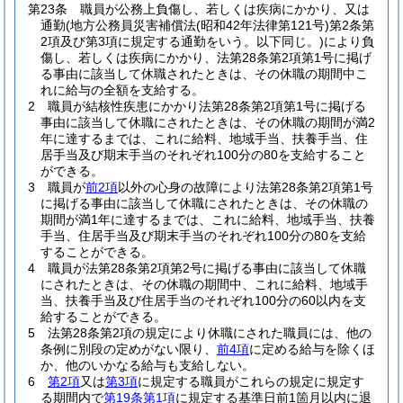
第23条
職員が公務上負傷し、若しくは疾病にかかり、又は
通勤
(地方公務員災害補償法
(昭和42年法律第121号)
第2条第
2項及び第3項に規定する通勤をいう。以下同じ。)
により負
傷し、若しくは疾病にかかり、法第28条第2項第1号に掲げ
る事由に該当して休職されたときは、その休職の期間中こ
れに給与の全額を支給する。
2
職員が結核性疾患にかかり法第28条第2項第1号に掲げる
事由に該当して休職にされたときは、その休職の期間が満2
年に達するまでは、これに給料、地域手当、扶養手当、住
居手当及び期末手当のそれぞれ100分の80を支給すること
ができる。
3
職員が
前2項
以外の心身の故障により法第28条第2項第1号
に掲げる事由に該当して休職にされたときは、その休職の
期間が満1年に達するまでは、これに給料、地域手当、扶養
手当、住居手当及び期末手当のそれぞれ100分の80を支給
することができる。
4
職員が法第28条第2項第2号に掲げる事由に該当して休職
にされたときは、その休職の期間中、これに給料、地域手
当、扶養手当及び住居手当のそれぞれ100分の60以内を支
給することができる。
5
法第28条第2項の規定により休職にされた職員には、他の
条例に別段の定めがない限り、
前4項
に定める給与を除くほ
か、他のいかなる給与も支給しない。
6
第2項
又は
第3項
に規定する職員がこれらの規定に規定す
る期間内で
第19条第1項
に規定する基準日前1箇月以内に退