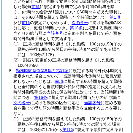
ことを命ぜられ、割振り変更前の正規の勤務時間を超えて
した勤務
(
前項
に規定する規則で定める時間の勤務を除
く。)
の時間の合計が1箇月について60時間を超えた職員に
は、その60時間を超えて勤務した全時間に対して、
第1項
及び
前項
の規定にかかわらず、
次の各号
に掲げる勤務の区
分に応じ、勤務1時間につき、
第16条
に規定する勤務1時間
当たりの給与額に
当該各号
に定める割合を乗じて得た額を
時間外勤務手当として支給する。
(1)
正規の勤務時間を超えてした勤務 100分の150
(その
勤務が午後10時から翌日の午前5時までの間である場合
には、100分の175)
(2)
割振り変更前の正規の勤務時間を超えてした勤務
100分の50
5
勤務時間条例第8条の2第1項
に規定する時間外代休時間を
指定された場合において、当該時間外代休時間に職員が勤
務しなかったときは、
前項
に規定する60時間を超えて勤務
した全時間のうち当該時間外代休時間の指定に代えられた
時間外勤務手当の支給に係る時間に対しては、当該時間1時
間につき、
第16条
に規定する勤務1時間当たりの給与額に
次の各号
に掲げる勤務の区分に応じ、
当該各号
に定める割
合を乗じて得た額の時間外勤務手当を支給することを要し
ない。
(1)
正規の勤務時間を超えてした勤務 100分の150
(その
勤務が午後10時から翌日の午前5時までの間である場合
には、100分の175)
から
第1項
に規定する規則で定める割