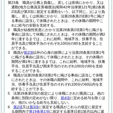
第23条
職員が公務上負傷し、若しくは疾病にかかり、又は
通勤
(地方公務員災害補償法
(昭和42年法律第121号)
第2条第
2項及び第3項に規定する通勤をいう。以下同じ。)
により負
傷し、若しくは疾病にかかり、法第28条第2項第1号に掲げ
る事由に該当して休職されたときは、その休職の期間中こ
れに給与の全額を支給する。
2
職員が結核性疾患にかかり法第28条第2項第1号に掲げる
事由に該当して休職にされたときは、その休職の期間が満2
年に達するまでは、これに給料、地域手当、扶養手当、住
居手当及び期末手当のそれぞれ100分の80を支給すること
ができる。
3
職員が
前2項
以外の心身の故障により法第28条第2項第1号
に掲げる事由に該当して休職にされたときは、その休職の
期間が満1年に達するまでは、これに給料、地域手当、扶養
手当、住居手当及び期末手当のそれぞれ100分の80を支給
することができる。
4
職員が法第28条第2項第2号に掲げる事由に該当して休職
にされたときは、その休職の期間中、これに給料、地域手
当、扶養手当及び住居手当のそれぞれ100分の60以内を支
給することができる。
5
法第28条第2項の規定により休職にされた職員には、他の
条例に別段の定めがない限り、
前4項
に定める給与を除くほ
か、他のいかなる給与も支給しない。
6
第2項
又は
第3項
に規定する職員がこれらの規定に規定す
る期間内で
第19条第1項
に規定する基準日前1箇月以内に退