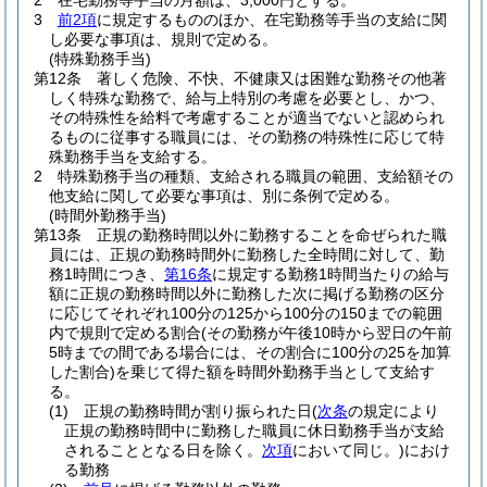
2
在宅勤務等手当の月額は、3,000円とする。
3
前2項
に規定するもののほか、在宅勤務等手当の支給に関
し必要な事項は、規則で定める。
(特殊勤務手当)
第12条
著しく危険、不快、不健康又は困難な勤務その他著
しく特殊な勤務で、給与上特別の考慮を必要とし、かつ、
その特殊性を給料で考慮することが適当でないと認められ
るものに従事する職員には、その勤務の特殊性に応じて特
殊勤務手当を支給する。
2
特殊勤務手当の種類、支給される職員の範囲、支給額その
他支給に関して必要な事項は、別に条例で定める。
(時間外勤務手当)
第13条
正規の勤務時間以外に勤務することを命ぜられた職
員には、正規の勤務時間外に勤務した全時間に対して、勤
務1時間につき、
第16条
に規定する勤務1時間当たりの給与
額に正規の勤務時間以外に勤務した次に掲げる勤務の区分
に応じてそれぞれ100分の125から100分の150までの範囲
内で規則で定める割合
(その勤務が午後10時から翌日の午前
5時までの間である場合には、その割合に100分の25を加算
した割合)
を乗じて得た額を時間外勤務手当として支給す
る。
(1)
正規の勤務時間が割り振られた日
(
次条
の規定により
正規の勤務時間中に勤務した職員に休日勤務手当が支給
されることとなる日を除く。
次項
において同じ。)
におけ
る勤務