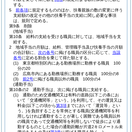
する。
5
前各項
に規定するもののほか、扶養親族の数の変更に伴う
支給額の改定その他の扶養手当の支給に関し必要な事項
は、規則で定める。
第9条
削除
(地域手当)
第10条
給料の支給を受ける職員に対しては、地域手当を支
給する。
2
地域手当の月額は、給料、管理職手当及び扶養手当の月額
の合計額に、
次の各号
に掲げる職員の区分に応じて、
当該
各号
に定める割合を乗じて得た額とする。
(1)
東京都特別区内にある勤務場所に勤務する職員 100
分の20
(2)
広島市内にある勤務場所に勤務する職員 100分の8
(3)
前2号
に掲げる職員以外の職員 100分の4
(通勤手当)
第10条の2
通勤手当は、次に掲げる職員に支給する。
(1)
通勤のため交通機関又は有料の道路
(以下この条にお
いて「交通機関等」という。)
を利用して、その運賃又は
料金
(以下この項から
第3項
までにおいて「運賃等」とい
う。)
を負担することを常例とする職員
(交通機関等を利
用しなければ通勤することが著しく困難である職員以外
の職員であって交通機関等を利用しないで徒歩により通
勤するものとした場合の通勤距離が片道2キロメートル未