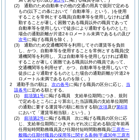
満であるもの及び
第3号
に掲げる職員を除く。)
(2)
通勤のため自動車その他の交通の用具で規則で定める
もの
(以下この条において「自動車等」という。)
を使用
することを常例とする職員
(自動車等を使用しなければ通
勤することが著しく困難である職員以外の職員であって
自動車等を使用しないで徒歩により通勤するものとした
場合の通勤距離が片道2キロメートル未満であるもの及び
次号
に掲げる職員を除く。)
(3)
通勤のため交通機関等を利用してその運賃等を負担
し、かつ、自動車等を使用することを常例とする職員
(交
通機関等を利用し、又は自動車等を使用しなければ通勤
することが著しく困難である職員以外の職員であって、
交通機関等を利用せず、かつ、自動車等を使用しないで
徒歩により通勤するものとした場合の通勤距離が片道2キ
ロメートル未満であるものを除く。)
2
通勤手当の額は、
次の各号
に掲げる職員の区分に応じ、
当
該各号
に定める額とする。
(1)
前項第1号
に掲げる職員 支給単位期間につき、規則
で定めるところにより算出した当該職員の支給単位期間
の通勤に要する運賃等の額に相当する額
(
次項
及び
第6項
において「運賃等相当額」という。)
(2)
前項第2号
に掲げる職員 次に掲げる職員の区分に応
じ、支給単位期間につきそれぞれ次に定める額
(定年前再
任用短時間勤務職員及び任期付短時間勤務職員
(
三原市一
般職の任期付職員の採用等に関する条例
(平成30年三原市