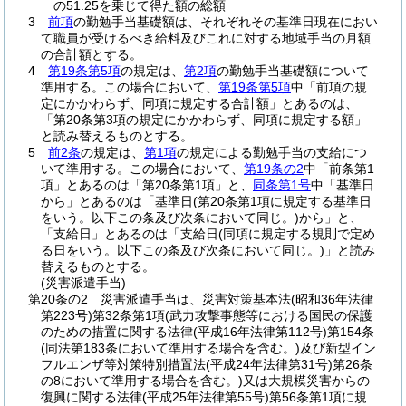
の51.25を乗じて得た額の総額
3
前項
の勤勉手当基礎額は、それぞれその基準日現在におい
て職員が受けるべき給料及びこれに対する地域手当の月額
の合計額とする。
4
第19条第5項
の規定は、
第2項
の勤勉手当基礎額について
準用する。
この場合において、
第19条第5項
中「前項の規
定にかかわらず、同項に規定する合計額」とあるのは、
「第20条第3項の規定にかかわらず、同項に規定する額」
と読み替えるものとする。
5
前2条
の規定は、
第1項
の規定による勤勉手当の支給につ
いて準用する。
この場合において、
第19条の2
中「前条第1
項」とあるのは「第20条第1項」と、
同条第1号
中「基準日
から」とあるのは「基準日
(第20条第1項に規定する基準日
をいう。以下この条及び次条において同じ。)
から」と、
「支給日」とあるのは「支給日
(同項に規定する規則で定め
る日をいう。以下この条及び次条において同じ。)
」と読み
替えるものとする。
(災害派遣手当)
第20条の2
災害派遣手当は、災害対策基本法
(昭和36年法律
第223号)
第32条第1項
(武力攻撃事態等における国民の保護
のための措置に関する法律
(平成16年法律第112号)
第154条
(同法第183条において準用する場合を含む。)
及び新型イン
フルエンザ等対策特別措置法
(平成24年法律第31号)
第26条
の8において準用する場合を含む。)
又は大規模災害からの
復興に関する法律
(平成25年法律第55号)
第56条第1項に規