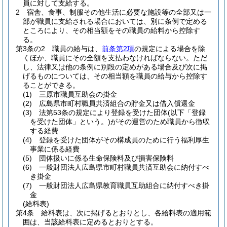
員に対して支給する。
2
宿舎、食事、制服その他生活に必要な施設等の全部又は一
部が職員に支給される場合においては、別に条例で定める
ところにより、その相当額をその職員の給料から控除す
る。
第3条の2
職員の給与は、
前条第2項
の規定による場合を除
くほか、職員にその全額を支払わなければならない。
ただ
し、法律又は他の条例に別段の定めがある場合及び次に掲
げるものについては、その相当額を職員の給与から控除す
ることができる。
(1)
三原市職員互助会の掛金
(2)
広島県市町村職員共済組合の貯金又は借入償還金
(3)
法第53条の規定により登録を受けた団体
(以下「登録
を受けた団体」という。)
がその運営のため職員から徴収
する経費
(4)
登録を受けた団体がその構成員のために行う福利厚生
事業に係る経費
(5)
団体扱いに係る生命保険料及び損害保険料
(6)
一般財団法人広島県市町村職員共済互助会に納付すべ
き掛金
(7)
一般財団法人広島県教育職員互助組合に納付すべき掛
金
(給料表)
第4条
給料表は、次に掲げるとおりとし、各給料表の適用範
囲は、当該給料表に定めるとおりとする。