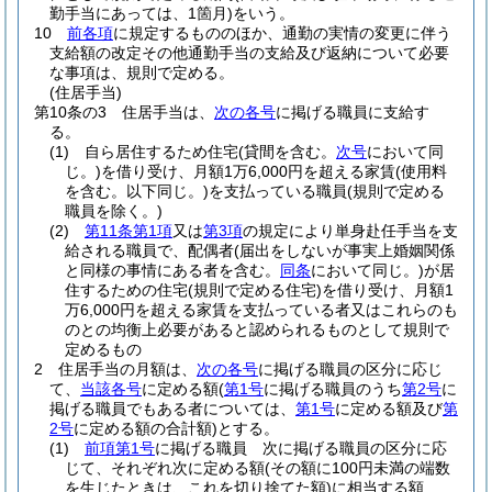
勤手当にあっては、1箇月)
をいう。
10
前各項
に規定するもののほか、通勤の実情の変更に伴う
支給額の改定その他通勤手当の支給及び返納について必要
な事項は、規則で定める。
(住居手当)
第10条の3
住居手当は、
次の各号
に掲げる職員に支給す
る。
(1)
自ら居住するため住宅
(貸間を含む。
次号
において同
じ。)
を借り受け、月額1万6,000円を超える家賃
(使用料
を含む。以下同じ。)
を支払っている職員
(規則で定める
職員を除く。)
(2)
第11条第1項
又は
第3項
の規定により単身赴任手当を支
給される職員で、配偶者
(届出をしないが事実上婚姻関係
と同様の事情にある者を含む。
同条
において同じ。)
が居
住するための住宅
(規則で定める住宅)
を借り受け、月額1
万6,000円を超える家賃を支払っている者又はこれらのも
のとの均衡上必要があると認められるものとして規則で
定めるもの
2
住居手当の月額は、
次の各号
に掲げる職員の区分に応じ
て、
当該各号
に定める額
(
第1号
に掲げる職員のうち
第2号
に
掲げる職員でもある者については、
第1号
に定める額及び
第
2号
に定める額の合計額)
とする。
(1)
前項第1号
に掲げる職員 次に掲げる職員の区分に応
じて、それぞれ次に定める額
(その額に100円未満の端数
を生じたときは、これを切り捨てた額)
に相当する額