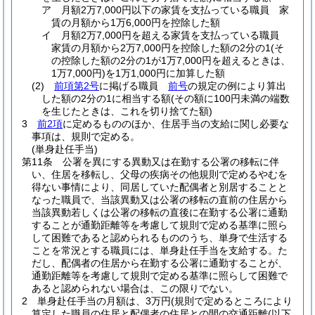
ア
月額2万7,000円以下の家賃を支払っている職員 家
賃の月額から1万6,000円を控除した額
イ
月額2万7,000円を超える家賃を支払っている職員
家賃の月額から2万7,000円を控除した額の2分の1
(そ
の控除した額の2分の1が1万7,000円を超えるときは、
1万7,000円)
を1万1,000円に加算した額
(2)
前項第2号
に掲げる職員
前号
の規定の例により算出
した額の2分の1に相当する額
(その額に100円未満の端数
を生じたときは、これを切り捨てた額)
3
前2項
に定めるもののほか、住居手当の支給に関し必要な
事項は、規則で定める。
(単身赴任手当)
第11条
公署を異にする異動又は在勤する公署の移転に伴
い、住居を移転し、父母の疾病その他規則で定めるやむを
得ない事情により、同居していた配偶者と別居することと
なった職員で、当該異動又は公署の移転の直前の住居から
当該異動若しくは公署の移転の直後に在勤する公署に通勤
することが通勤距離等を考慮して規則で定める基準に照ら
して困難であると認められるもののうち、単身で生活する
ことを常況とする職員には、単身赴任手当を支給する。
た
だし、配偶者の住居から在勤する公署に通勤することが、
通勤距離等を考慮して規則で定める基準に照らして困難で
あると認められない場合は、この限りでない。
2
単身赴任手当の月額は、3万円
(規則で定めるところにより
算定した職員の住居と配偶者の住居との間の交通距離
(以下