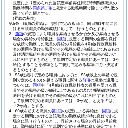
規定により定められた当該定年前再任用短時間勤務職員の
勤務時間を
同条第1項
に規定する勤務時間で除して得た数を
乗じて得た額とする。
(昇給の基準)
第5条
職員の昇給は、規則で定める日に、同日前1年間にお
ける当該職員の勤務成績に応じて、行うものとする。
2
前項
の規定により職員を昇給させるか否か及び昇給させる
場合の昇給の号給数は、
同項
に規定する期間の全部を良好
な成績で勤務した職員の昇給の号給数を4号給
(行政職給料
表の適用を受ける職員でその職務の級が6級以上であるもの
及び消防職給料表の適用を受ける職員でその職務の級がこ
れに相当するものとして規則で定める職員にあっては、3号
給)
とすることを標準として規則で定める基準に従い決定す
るものとする。
3
55歳
(規則で定める職員にあっては、56歳以上の年齢で規
則で定めるもの)
を超える職員に関する
前項
の規定の適用に
ついては、
同項
中「4号給
(行政職給料表の適用を受ける職
員でその職務の級が6級以上であるもの及び消防職給料表の
適用を受ける職員でその職務の級がこれに相当するものと
して規則で定める職員にあっては、3号給)
」とあるのは、
「2号給」とする。
4
60歳を超える職員の
第1項
の規定による昇給は、
同項
に規
定する期間における当該職員の勤務成績が特に良好である
場合に限り行うものとし、昇給させる場合の昇給の号給数
は、勤務成績に応じて規則で定める基準に従い決定するも