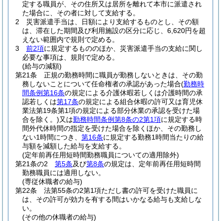
定する職員が、その住所又は居所を離れて本市に派遣され
た場合に、その者に対して支給する。
2
災害派遣手当は、日額により支給するものとし、その額
は、滞在した期間及び利用施設の区分に応じ、6,620円を超
えない範囲内で規則で定める。
3
前2項
に規定するもののほか、災害派遣手当の支給に関し
必要な事項は、規則で定める。
(給与の減額)
第21条
正規の勤務時間に職員が勤務しないときは、その勤
務しないことについて任命権者の承認があった場合
(
勤務時
間条例第16条
の規定による介護休暇若しくは介護時間の承
認若しくは
第17条
の規定による組合休暇の許可又は育児休
業法第19条第1項の規定による部分休業の承認を受けた場
合を除く。)
又は
勤務時間条例第8条の2第1項
に規定する時
間外代休時間の指定を受けた場合を除くほか、その勤務し
ない1時間につき、
第16条
に規定する勤務1時間当たりの給
与額を減額した給与を支給する。
(定年前再任用短時間勤務職員についての適用除外)
第21条の2
第5条
及び
第8条
の規定は、定年前再任用短時間
勤務職員には適用しない。
(専従休職者の給与)
第22条
法第55条の2第1項ただし書の許可を受けた職員に
は、その許可が効力を有する間はいかなる給与も支給しな
い。
(その他の休職者の給与)