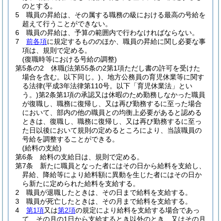
のとする。
5
職員の昇給は、その属する職務の級における最高の号給を
超えて行うことができない。
6
職員の昇給は、予算の範囲内で行わなければならない。
7
前各項
に規定するもののほか、職員の昇給に関し必要な事
項は、規則で定める。
(復職時等における号給の調整)
第5条の2
休職
(法第55条の2第1項ただし書の許可を受けた
場合を含む。以下同じ。)
、地方公務員の育児休業等に関す
る法律
(平成3年法律第110号。以下「育児休業法」とい
う。)
第2条第1項の承認又は休暇のため勤務しなかった職員
が復職し、職務に復帰し、又は再び勤務するに至った場合
において、部内の他の職員との均衡上必要があると認める
ときは、復職し、職務に復帰し、又は再び勤務するに至っ
た日以後において規則の定めるところにより、当該職員の
号給を調整することができる。
(給料の支給)
第6条
給料の支給日は、規則で定める。
第7条
新たに職員となった者にはその日から給料を支給し、
昇給、降給等により給料額に異動を生じた者にはその日か
ら新たに定められた給料を支給する。
2
職員が退職したときは、その日まで給料を支給する。
3
職員が死亡したときは、その月まで給料を支給する。
4
第1項
又は
第2項
の規定により給料を支給する場合であっ
て、その月の1日から支給するとき以外のとき、又はその月