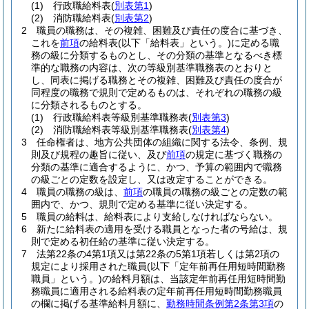
(1)
行政職給料表
(
別表第1
)
(2)
消防職給料表
(
別表第2
)
2
職員の職務は、その複雑、困難及び責任の度合に基づき、
これを
前項
の給料表
(以下「給料表」という。)
に定める職
務の級に分類するものとし、その分類の基準となるべき標
準的な職務の内容は、次の等級別基準職務表のとおりと
し、同表に掲げる職務とその複雑、困難及び責任の度合が
同程度の職務で規則で定めるものは、それぞれの職務の級
に分類されるものとする。
(1)
行政職給料表等級別基準職務表
(
別表第3
)
(2)
消防職給料表等級別基準職務表
(
別表第4
)
3
任命権者は、地方公共団体の組織に関する法令、条例、規
則及び規程の趣旨に従い、及び
前項
の規定に基づく職務の
分類の基準に適合するように、かつ、予算の範囲内で職務
の級ごとの定数を設定し、又は改定することができる。
4
職員の職務の級は、
前項
の職員の職務の級ごとの定数の範
囲内で、かつ、規則で定める基準に従い決定する。
5
職員の給料は、給料表により支給しなければならない。
6
新たに給料表の適用を受ける職員となった者の号給は、規
則で定める初任給の基準に従い決定する。
7
法第22条の4第1項又は第22条の5第1項若しくは第2項の
規定により採用された職員
(以下「定年前再任用短時間勤務
職員」という。)
の給料月額は、当該定年前再任用短時間勤
務職員に適用される給料表の定年前再任用短時間勤務職員
の欄に掲げる基準給料月額に、
勤務時間条例第2条第3項
の