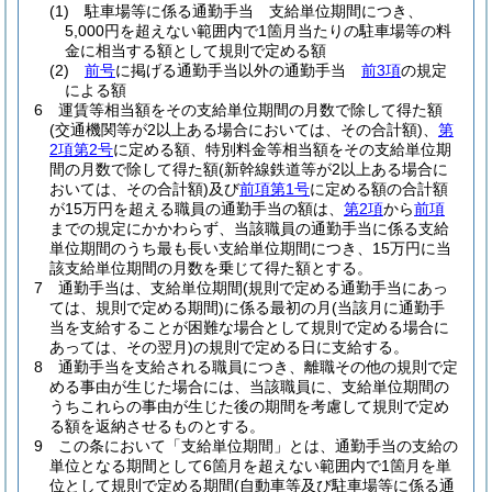
(1)
駐車場等に係る通勤手当 支給単位期間につき、
5,000円を超えない範囲内で1箇月当たりの駐車場等の料
金に相当する額として規則で定める額
(2)
前号
に掲げる通勤手当以外の通勤手当
前3項
の規定
による額
6
運賃等相当額をその支給単位期間の月数で除して得た額
(交通機関等が2以上ある場合においては、その合計額)
、
第
2項第2号
に定める額、特別料金等相当額をその支給単位期
間の月数で除して得た額
(新幹線鉄道等が2以上ある場合に
おいては、その合計額)
及び
前項第1号
に定める額の合計額
が15万円を超える職員の通勤手当の額は、
第2項
から
前項
までの規定にかかわらず、当該職員の通勤手当に係る支給
単位期間のうち最も長い支給単位期間につき、15万円に当
該支給単位期間の月数を乗じて得た額とする。
7
通勤手当は、支給単位期間
(規則で定める通勤手当にあっ
ては、規則で定める期間)
に係る最初の月
(当該月に通勤手
当を支給することが困難な場合として規則で定める場合に
あっては、その翌月)
の規則で定める日に支給する。
8
通勤手当を支給される職員につき、離職その他の規則で定
める事由が生じた場合には、当該職員に、支給単位期間の
うちこれらの事由が生じた後の期間を考慮して規則で定め
る額を返納させるものとする。
9
この条において「支給単位期間」とは、通勤手当の支給の
単位となる期間として6箇月を超えない範囲内で1箇月を単
位として規則で定める期間
(自動車等及び駐車場等に係る通