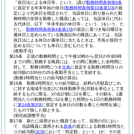
「祝日法による休日等」という。)
及び
勤務時間条例第9条
に規定する年末年始の休日
(
勤務時間条例第10条第1項
の規
定により代休日を指定されて、当該休日に割り振られた勤
務時間の全部を勤務した職員にあっては、当該休日に代わ
る代休日。以下「年末年始の休日等」という。)
をいう。
た
だし、
勤務時間条例第4条第1項
の規定に基づき毎日曜日を
週休日と定められている職員以外の職員にあっては、当該
祝日法による休日が週休日に当たるときは、市長が規則で
定める日についても休日に含むものとする。
(夜勤手当)
第15条
正規の勤務時間として午後10時から翌日の午前5時
までの間に勤務する職員には、その間に勤務した全時間に
対して、勤務1時間につき
次条
に規定する勤務1時間当りの
給与額の100分の25を夜勤手当として支給する。
(勤務1時間当たりの給与額の算出)
第16条
勤務1時間当たりの給与額は、給料の月額及びこれ
に対する地域手当並びに特殊勤務手当
(月額を単位として支
給するものに限る。)
の合計額に12を乗じ、その額を、1週
間当たりの勤務時間に52を乗じた時間から1日の勤務時間
に
第14条第3項
に規定する休日の日数を乗じた時間を減じ
たもので除した額とする。
(初任給調整手当)
第17条
新たに採用された職員であって、採用の日におい
て、当該職員に適用される
前条
の規定による勤務1時間当た
りの給与額
(
次項
において「特定額」という。)
が、その在