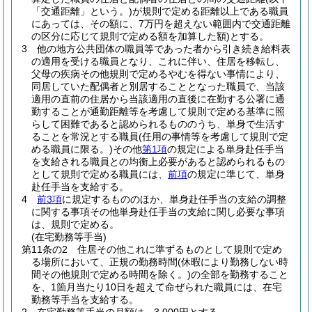
「交通距離」という。)
が規則で定める距離以上である職員
にあっては、その額に、7万円を超えない範囲内で交通距離
の区分に応じて規則で定める額を加算した額)
とする。
3
他の地方公共団体の職員等であった者から引き続き給料表
の適用を受ける職員となり、これに伴い、住居を移転し、
父母の疾病その他規則で定めるやむを得ない事情により、
同居していた配偶者と別居することとなった職員で、当該
適用の直前の住居から当該適用の直後に在勤する公署に通
勤することが通勤距離等を考慮して規則で定める基準に照
らして困難であると認められるもののうち、単身で生活す
ることを常況とする職員
(任用の事情等を考慮して規則で定
める職員に限る。)
その他
第1項
の規定による単身赴任手当
を支給される職員との均衡上必要があると認められるもの
として規則で定める職員には、
前項
の規定に準じて、単身
赴任手当を支給する。
4
前3項
に規定するもののほか、単身赴任手当の支給の調整
に関する事項その他単身赴任手当の支給に関し必要な事項
は、規則で定める。
(在宅勤務等手当)
第11条の2
住居その他これに準ずるものとして規則で定め
る場所において、正規の勤務時間
(休暇により勤務しない時
間その他規則で定める時間を除く。)
の全部を勤務すること
を、1箇月当たり10日を超えて命ぜられた職員には、在宅
勤務等手当を支給する。