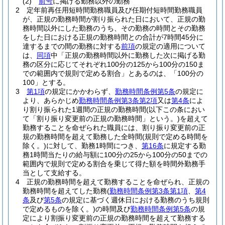
(2)
前号
に掲げる勤務以外の勤務
2
定年前再任用短時間勤務職員及び任期付短時間勤務職員
が、正規の勤務時間が割り振られた日において、正規の勤
務時間以外にした勤務のうち、その勤務の時間とその勤務
をした日における正規の勤務時間との合計が7時間45分に
達するまでの間の勤務に対する
前項
の規定の適用について
は、
同項
中「正規の勤務時間以外に勤務した次に掲げる勤
務の区分に応じてそれぞれ100分の125から100分の150ま
での範囲内で規則で定める割合」とあるのは、「100分の
100」とする。
3
第1項
の規定にかかわらず、
勤務時間条例第5条
の規定に
より、あらかじめ
勤務時間条例第3条第2項
又は
第4条
によ
り割り振られた1週間の正規の勤務時間
(以下この条におい
て「割り振り変更前の正規の勤務時間」という。)
を超えて
勤務することを命ぜられた職員には、割り振り変更前の正
規の勤務時間を超えて勤務した全時間
(規則で定める時間を
除く。)
に対して、勤務1時間につき、
第16条
に規定する勤
務1時間当たりの給与額に100分の25から100分の50までの
範囲内で規則で定める割合を乗じて得た額を時間外勤務手
当として支給する。
4
正規の勤務時間を超えて勤務することを命ぜられ、正規の
勤務時間を超えてした勤務
(
勤務時間条例第3条第1項
、
第4
条
及び
第5条
の規定に基づく週休日における勤務のうち規則
で定めるものを除く。)
の時間及び
勤務時間条例第5条
の規
定により割振り変更前の正規の勤務時間を超えて勤務する