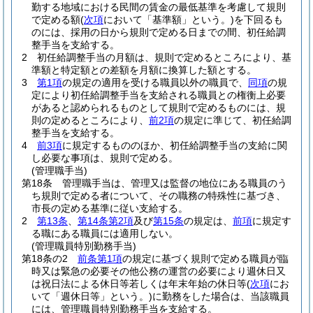
勤する地域における民間の賃金の最低基準を考慮して規則
で定める額
(
次項
において「基準額」という。)
を下回るも
のには、採用の日から規則で定める日までの間、初任給調
整手当を支給する。
2
初任給調整手当の月額は、規則で定めるところにより、基
準額と特定額との差額を月額に換算した額とする。
3
第1項
の規定の適用を受ける職員以外の職員で、
同項
の規
定により初任給調整手当を支給される職員との権衡上必要
があると認められるものとして規則で定めるものには、規
則の定めるところにより、
前2項
の規定に準じて、初任給調
整手当を支給する。
4
前3項
に規定するもののほか、初任給調整手当の支給に関
し必要な事項は、規則で定める。
(管理職手当)
第18条
管理職手当は、管理又は監督の地位にある職員のう
ち規則で定める者について、その職務の特殊性に基づき、
市長の定める基準に従い支給する。
2
第13条
、
第14条第2項
及び
第15条
の規定は、
前項
に規定す
る職にある職員には適用しない。
(管理職員特別勤務手当)
第18条の2
前条第1項
の規定に基づく規則で定める職員が臨
時又は緊急の必要その他公務の運営の必要により週休日又
は祝日法による休日等若しくは年末年始の休日等
(
次項
にお
いて「週休日等」という。)
に勤務をした場合は、当該職員
には、管理職員特別勤務手当を支給する。