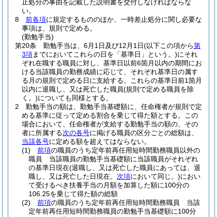
止処分の事由を記載した説明書を交付しなければならな
い。
8
前各項
に規定するもののほか、一時差止処分に関し必要な
事項は、規則で定める。
(勤勉手当)
第20条
勤勉手当は、6月1日及び12月1日
(以下この項から
第
3項
までにおいてこれらの日を「基準日」という。)
にそれ
ぞれ在職する職員に対し、基準日以前6箇月以内の期間にお
ける当該職員の勤務成績に応じて、それぞれ基準日の属す
る月の規則で定める日に支給する。
これらの基準日前1箇月
以内に退職し、又は死亡した職員
(規則で定める職員を除
く。)
についても同様とする。
2
勤勉手当の額は、勤勉手当基礎額に、任命権者が規則で定
める基準に従って定める割合を乗じて得た額とする。
この
場合において、任命権者が支給する勤勉手当の額の、その
者に所属する
次の各号
に掲げる職員の区分ごとの総額は、
当該各号
に定める額を超えてはならない。
(1)
前項
の職員のうち定年前再任用短時間勤務職員以外の
職員 当該職員の勤勉手当基礎額に当該職員がそれぞれ
の基準日現在
(退職し、又は死亡した職員にあっては、退
職し、又は死亡した日現在。
次項
において同じ。)
におい
て受けるべき扶養手当の月額を加算した額に100分の
106.25を乗じて得た額の総額
(2)
前項
の職員のうち定年前再任用短時間勤務職員 当該
定年前再任用短時間勤務職員の勤勉手当基礎額に100分