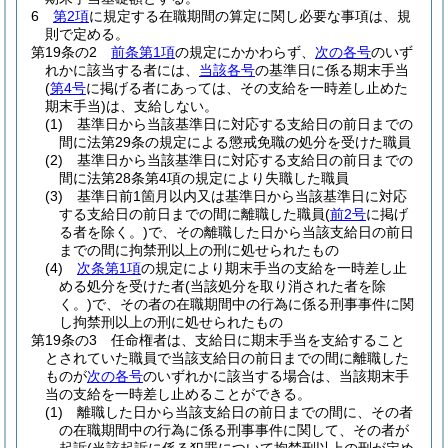
6
第2項
に規定する在職期間の算定に関し必要な事項は、規
則で定める。
第19条の2
前条第1項
の規定にかかわらず、
次の各号
のいず
れかに該当する者には、
当該各号
の基準日に係る期末手当
(
第4号
に掲げる者にあっては、その支給を一時差し止めた
期末手当)
は、支給しない。
(1)
基準日から当該基準日に対応する支給日の前日までの
間に法第29条の規定による懲戒免職の処分を受けた職員
(2)
基準日から当該基準日に対応する支給日の前日までの
間に法第28条第4項の規定により失職した職員
(3)
基準日前1箇月以内又は基準日から当該基準日に対応
する支給日の前日までの間に離職した職員
(
前2号
に掲げ
る者を除く。)
で、その離職した日から当該支給日の前日
までの間に拘禁刑以上の刑に処せられたもの
(4)
次条第1項
の規定により期末手当の支給を一時差し止
める処分を受けた者
(当該処分を取り消された者を除
く。)
で、その者の在職期間中の行為に係る刑事事件に関
し拘禁刑以上の刑に処せられたもの
第19条の3
任命権者は、支給日に期末手当を支給すること
とされていた職員で当該支給日の前日までの間に離職した
ものが
次の各号
のいずれかに該当する場合は、当該期末手
当の支給を一時差し止めることができる。
(1)
離職した日から当該支給日の前日までの間に、その者
の在職期間中の行為に係る刑事事件に関して、その者が