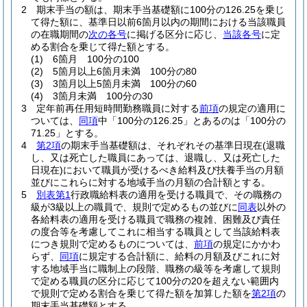
2
期末手当の額は、期末手当基礎額に100分の126.25を乗じ
て得た額に、基準日以前6箇月以内の期間における当該職員
の在職期間の
次の各号
に掲げる区分に応じ、
当該各号
に定
める割合を乗じて得た額とする。
(1)
6箇月 100分の100
(2)
5箇月以上6箇月未満 100分の80
(3)
3箇月以上5箇月未満 100分の60
(4)
3箇月未満 100分の30
3
定年前再任用短時間勤務職員に対する
前項
の規定の適用に
ついては、
同項
中「100分の126.25」とあるのは「100分の
71.25」とする。
4
第2項
の期末手当基礎額は、それぞれその基準日現在
(退職
し、又は死亡した職員にあっては、退職し、又は死亡した
日現在)
において職員が受けるべき給料及び扶養手当の月額
並びにこれらに対する地域手当の月額の合計額とする。
5
別表第1
行政職給料表の適用を受ける職員で、その職務の
級が3級以上の職員で、規則で定めるもの並びに
同表
以外の
各給料表の適用を受ける職員で職務の複雑、困難及び責任
の度合等を考慮してこれに相当する職員として当該給料表
につき規則で定めるものについては、
前項
の規定にかかわ
らず、
同項
に規定する合計額に、給料の月額及びこれに対
する地域手当に職制上の段階、職務の級等を考慮して規則
で定める職員の区分に応じて100分の20を超えない範囲内
で規則で定める割合を乗じて得た額を加算した額を
第2項
の
期末手当基礎額とする。