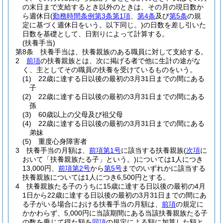
の末日まで支給するとき以外のときは、その月の現日数か
ら週休日
(
勤務時間条例第3条第1項
、
第4条
及び
第5条
の規
定に基づく週休日をいう。以下同じ。)
の日数を差し引いた
日数を基礎として、日割りによって計算する。
(扶養手当)
第8条
扶養手当は、扶養親族のある職員に対して支給する。
2
前項
の扶養親族とは、次に掲げる者で他に生計の途がな
く、主としてその職員の扶養を受けているものをいう。
(1)
22歳に達する日以後の最初の3月31日までの間にある
子
(2)
22歳に達する日以後の最初の3月31日までの間にある
孫
(3)
60歳以上の父母及び祖父母
(4)
22歳に達する日以後の最初の3月31日までの間にある
弟妹
(5)
重度心身障害者
3
扶養手当の月額は、
前項第1号
に該当する扶養親族
(
次項
に
おいて「扶養親族たる子」という。)
については1人につき
13,000円、
前項第2号
から
第5号
までのいずれかに該当する
扶養親族については1人につき6,500円とする。
4
扶養親族たる子のうちに15歳に達する日以後の最初の4月
1日から22歳に達する日以後の最初の3月31日までの間にあ
る子がいる場合における扶養手当の月額は、
前項
の規定に
かかわらず、5,000円に当該期間にある当該扶養親族たる子
の数を乗じて得た額を
同項
の規定による額に加算した額と