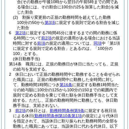
合
(その勤務が午後10時から翌日の午前5時までの間であ
る場合には、その割合に100分の25を加算した割合)
を減
じた割合
(2)
割振り変更前の正規の勤務時間を超えてした勤務
100分の50から
第3項
に規定する規則で定める割合を減じ
た割合
6
第2項
に規定する7時間45分に達するまでの間の勤務に係
る時間について
前2項
の規定の適用がある場合における当該
時間に対する
前項
の規定の適用については、
同項
中「第1項
に規定する規則で定める割合」とあるのは、「100分の
100」とする。
(休日勤務手当)
第14条
職員には、正規の勤務日が休日に当たっても、正規
の給与を支給する。
2
休日において正規の勤務時間中に勤務することを命ぜられ
た職員には、正規の勤務時間中に勤務した全時間に対し
て、勤務時間1時間につき
第16条
に規定する勤務1時間当た
りの給与額に100分の125から100分の150までの範囲内で
規則で定める割合を乗じて得た額を休日勤務手当として支
給する。
ただし、正規の勤務時間外に勤務しても、休日勤
務手当は、支給されない。
3
前2項
の休日とは、
勤務時間条例第9条
に規定する祝日法
による休日
(
勤務時間条例第10条第1項
の規定により代休日
を指定されて、当該休日に割り振られた勤務時間の全部を
勤務した職員にあっては、当該休日に代わる代休日。以下