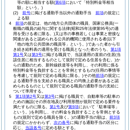
等の額に相当する額
(
第6項
において「特別料金等相当
額」という。)
(2)
前号
に掲げる通勤手当以外の通勤手当
前項
の規定に
よる額
4
前項
の規定は、他の地方公共団体の職員、国家公務員
(一
般職の職員の給与に関する法律
(昭和25年法律第95号)
の適
用を受ける者に限る。)
又は市の事務若しくは事業と密接な
関連があると認められる公共的機関に使用される者
(以下
「他の地方公共団体の職員等」という。)
であった者から引
き続き給料表の適用を受ける職員となった者のうち、
第1項
第1号
又は
第3号
に掲げる職員で、当該適用の直前の住居
(当
該住居に相当するものとして規則で定める住居を含む。)
か
らの通勤のため、新幹線鉄道等を利用し、その利用に係る
特別料金等を負担することを常例とするもの
(任用の事情等
を考慮して規則で定める職員に限る。)
その他
前項
の規定に
よる通勤手当を支給される職員との均衡上必要があると認
められるものとして規則で定める職員の通勤手当の支給に
ついて準用する。
5
第1項第2号
又は
第3号
に掲げる職員で、自動車等の駐車の
ための施設
(その所在地及び利用形態が規則で定める要件を
満たすものに限る。
第1号
及び
第9項
において「駐車場等」
という。)
を利用し、その料金を負担することを常例とする
もの
(規則で定める職員を除く。)
の通勤手当の額は、
前3項
の規定にかかわらず、
次の各号
に掲げる通勤手当の区分に
応じ、
当該各号
に定める額とする。