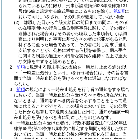
起訴
(当該起訴に係る犯罪について拘禁刑以上の刑が定め
られているものに限り、刑事訴訟法
(昭和23年法律第131
号)
第6編に規定する略式手続によるものを除く。
第5項
に
おいて同じ。)
をされ、その判決が確定していない場合
(2)
離職した日から当該支給日の前日までの間に、その者
の在職期間中の行為に係る刑事事件に関して、その者が
逮捕された場合又はその者から聴取した事項若しくは調
査により判明した事実に基づきその者に犯罪があると思
料するに至った場合であって、その者に対し期末手当を
支給することが、公務に対する信頼を確保し、期末手当
に関する制度の適正かつ円滑な実施を維持する上で重大
な支障を生ずると認めるとき。
2
前項
に規定する期末手当の支給を一時差し止める処分
(以
下「一時差止処分」という。)
を行う場合には、その旨を書
面で当該一時差止処分を受けるべき者に通知しなければな
らない。
3
前項
の規定により一時差止処分を行う旨の通知をする場合
において、当該一時差止処分を受けるべき者の所在が知れ
ないときは、通知をすべき内容を公示することをもって通
知に代えることができる。
この場合においては、その公示
した日から起算して2週間を経過した日に、通知が当該一時
差止処分を受けるべき者に到達したものとみなす。
4
一時差止処分を受けた者は、行政不服審査法
(平成26年法
律第68号)
第18条第1項本文に規定する期間が経過した後に
おいては、当該一時差止処分後の事情の変化を理由に、当