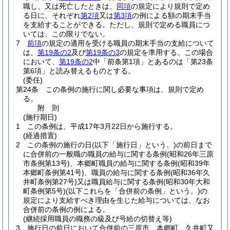
職し、又は死亡したときは、
同項
の規定により規則で定め
る日に、それぞれ
第2項
又は
第3項
の例による額の期末手当
を支給することができる。
ただし、規則で定める職員につ
いては、この限りでない。
7
前項
の規定の適用を受ける職員の期末手当の支給について
は、
第19条の2
及び
第19条の3
の規定を準用する。
この場合
において、
第19条の2
中「前条第1項」とあるのは「第23条
第6項」と読み替えるものとする。
(委任)
第24条
この条例の施行に関し必要な事項は、規則で定め
る。
附
則
(施行期日)
1
この条例は、平成17年3月22日から施行する。
(経過措置)
2
この条例の施行の日
(以下「施行日」という。)
の前日まで
に合併前の一般職の職員の給与に関する条例
(昭和26年三原
市条例第13号)
、本郷町職員の給与に関する条例
(昭和39年
本郷町条例第41号)
、職員の給与に関する条例
(昭和36年久
井町条例第27号)
又は職員給与に関する条例
(昭和30年大和
町条例第5号)
(以下これらを「合併前の条例」という。)
の
規定により支給すべき理由を生じた給与については、なお
合併前の条例の例による。
(継続採用職員の職務の級及び号給の切替え等)
3
施行日の前日において合併前の三原市、本郷町、久井町又