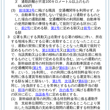
ヌ
通勤距離が片道100キロメートル以上のもの
66,400円
(3)
前項第3号
に掲げる職員 交通機関等を利用せず、か
つ、自動車等を使用しないで徒歩により通勤するものと
した場合の通勤距離、交通機関等の利用距離、自動車等
の使用距離等の事情を考慮して規則で定める区分に応
じ、
前2号
に定める額、
第1号
に定める額又は
前号
に定め
る額
3
公署を異にする異動又は在勤する公署の移転に伴い、所在
する地域を異にする公署に在勤することとなったことによ
り、通勤の実情に変更を生ずることとなった職員で規則で
定めるもののうち、
第1項第1号
又は
第3号
に掲げる職員
で、当該異動又は公署の移転の直前の住居
(当該住居に相当
するものとして規則で定める住居を含む。)
からの通勤のた
め、新幹線鉄道等の特別急行列車、高速自動車国道その他
の交通機関等
(
第1号
、
次項
及び
第6項
において「新幹線鉄道
等」という。)
を利用し、その利用に係る特別料金等
(その
利用に係る運賃等相当額の算出の基礎となる運賃等に相当
する額を減じた額をいう。
第1号
、
次項
及び
第6項
において
同じ。)
を負担することを常例とするものの通勤手当の額
は、
前項
の規定にかかわらず、
次の各号
に掲げる通勤手当
の区分に応じ、
当該各号
に定める額とする。
(1)
新幹線鉄道等の利用に係る特別料金等に係る通勤手
当 支給単位期間につき、規則で定めるところにより算
出した当該職員の支給単位期間の通勤に要する特別料金