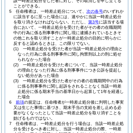
該一時差止処分をした者に対し、その取消しを申し立てる
ことができる。
5
任命権者は、一時差止処分について、
次の各号
のいずれか
に該当するに至った場合には、速やかに当該一時差止処分
を取り消さなければならない。
ただし、
第3号
に該当する場
合において、一時差止処分を受けた者がその者の在職期間
中の行為に係る刑事事件に関し現に逮捕されているときそ
の他これを取り消すことが一時差止処分の目的に明らかに
反すると認めるときは、この限りでない。
(1)
一時差止処分を受けた者が当該一時差止処分の理由と
なった行為に係る刑事事件に関し拘禁刑以上の刑に処せ
られなかった場合
(2)
一時差止処分を受けた者について、当該一時差止処分
の理由となった行為に係る刑事事件につき公訴を提起し
ない処分があった場合
(3)
一時差止処分を受けた者がその者の在職期間中の行為
に係る刑事事件に関し起訴をされることなく当該一時差
止処分に係る期末手当の基準日から起算して1年を経過し
た場合
6
前項
の規定は、任命権者が一時差止処分後に判明した事実
又は生じた事情に基づき、期末手当の支給を差し止める必
要がなくなったとして当該一時差止処分を取り消すことを
妨げるものではない。
7
任命権者は、一時差止処分を行う場合は、当該一時差止処
分を受けるべき者に対し、当該一時差止処分の際、一時差