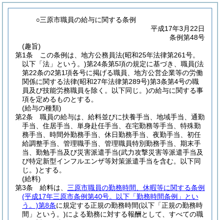
○三原市職員の給与に関する条例
平成17年3月22日
条例第48号
(趣旨)
第1条
この条例は、地方公務員法
(昭和25年法律第261号。
以下「法」という。)
第24条第5項の規定に基づき、職員
(法
第22条の2第1項各号に掲げる職員、地方公営企業等の労働
関係に関する法律
(昭和27年法律第289号)
第3条第4号の職
員及び技能労務職員を除く。以下同じ。)
の給与に関する事
項を定めるものとする。
(給与の種類)
第2条
職員の給与は、給料並びに扶養手当、地域手当、通勤
手当、住居手当、単身赴任手当、在宅勤務等手当、特殊勤
務手当、時間外勤務手当、休日勤務手当、夜勤手当、初任
給調整手当、管理職手当、管理職員特別勤務手当、期末手
当、勤勉手当及び災害派遣手当
(武力攻撃災害等派遣手当及
び特定新型インフルエンザ等対策派遣手当を含む。以下同
じ。)
とする。
(給料)
第3条
給料は、
三原市職員の勤務時間、休暇等に関する条例
(平成17年三原市条例第40号。以下「勤務時間条例」とい
う。)
第8条
に規定する正規の勤務時間
(以下「正規の勤務時
間」という。)
による勤務に対する報酬として、すべての職