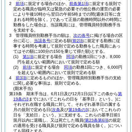
2
前項
に規定する場合のほか、
前条第1項
に規定する規則で
定める職員が臨時又は緊急の必要その他公務の運営の必要
により午後10時から翌日の午前5時までの間
(週休日等に含
まれる時間を除く。)
であって正規の勤務時間以外の時間に
勤務をした場合は、当該職員には、管理職員特別勤務手当
を支給する。
3
管理職員特別勤務手当の額は、
次の各号
に掲げる場合の区
分に応じ、
当該各号
に定める額
(
前2項
に規定する勤務に従
事する時間を考慮して規則で定める勤務をした職員にあっ
てはその額に100分の150を乗じて得た額)
とする。
(1)
第1項
に規定する場合
同項
の勤務1回につき、8,000
円を超えない範囲内において規則で定める額
(2)
前項
に規定する場合
同項
の勤務1回につき、6,000円
を超えない範囲内において規則で定める額
4
前3項
に定めるもののほか、管理職員特別勤務手当の支給
に関し必要な事項は、規則で定める。
(期末手当)
第19条
期末手当は、6月1日及び12月1日
(以下この条から
第
19条の3
までにおいてこれらの日を「基準日」という。)
に
それぞれ在職する職員に対して、それぞれ基準日の属する
月の規則で定める日
(
次条
及び
第19条の3
においてこれらの
日を「支給日」という。)
に支給する。
これらの基準日前1
箇月以内に退職し、又は死亡した職員
(
第23条第6項
の規定
の適用を受ける職員及び規則で定める職員を除く。)
につい
ても同様とする。