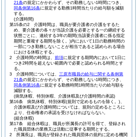
21条
の規定にかかわらず、その勤務しない1時間につき、
同条例第16条
に規定する勤務1時間当たりの給与額を減額
する。
(介護時間)
第15条の2
介護時間は、職員が要介護者の介護をするた
め、要介護者の各々が当該介護を必要とする一の継続する
状態ごとに、連続する3年の期間
(当該要介護者に係る指定
期間と重複する期間を除く。)
内において1日の勤務時間の
一部につき勤務しないことが相当であると認められる場合
における休暇とする。
2
介護時間の時間は、
前項
に規定する期間内において1日に
つき2時間を超えない範囲内で必要と認められる時間とす
る。
3
介護時間については、
三原市職員の給与に関する条例第
21条
の規定にかかわらず、その勤務しない1時間につき、
同条例第16条
に規定する勤務時間1時間当たりの給与額を
減額する。
(病気休暇、特別休暇、介護休暇及び介護時間の承認)
第16条
病気休暇、特別休暇
(規則で定めるものを除く。)
、
介護休暇及び介護時間については、規則の定めるところに
より、任命権者の承認を受けなければならない。
(組合休暇)
第17条
組合休暇は、職員が所属長の許可を得て、登録され
た職員団体の業務又は活動に従事する期間とする。
2
所属長は、職員が登録された職員団体の規約に定める機関