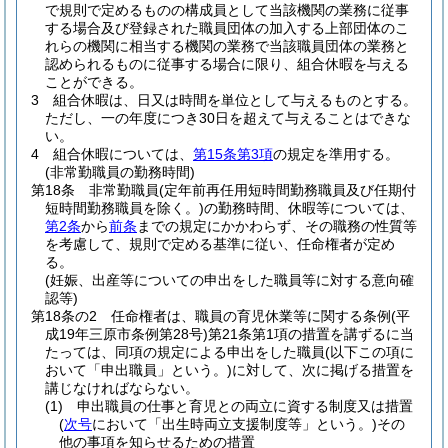
で規則で定めるものの構成員として当該機関の業務に従事
する場合及び登録された職員団体の加入する上部団体のこ
れらの機関に相当する機関の業務で当該職員団体の業務と
認められるものに従事する場合に限り、組合休暇を与える
ことができる。
3
組合休暇は、日又は時間を単位として与えるものとする。
ただし、一の年度につき30日を超えて与えることはできな
い。
4
組合休暇については、
第15条第3項
の規定を準用する。
(非常勤職員の勤務時間)
第18条
非常勤職員
(定年前再任用短時間勤務職員及び任期付
短時間勤務職員を除く。)
の勤務時間、休暇等については、
第2条
から
前条
までの規定にかかわらず、その職務の性質等
を考慮して、規則で定める基準に従い、任命権者が定め
る。
(妊娠、出産等についての申出をした職員等に対する意向確
認等)
第18条の2
任命権者は、職員の育児休業等に関する条例
(平
成19年三原市条例第28号)
第21条第1項の措置を講ずるに当
たっては、同項の規定による申出をした職員
(以下この項に
おいて「申出職員」という。)
に対して、次に掲げる措置を
講じなければならない。
(1)
申出職員の仕事と育児との両立に資する制度又は措置
(
次号
において「出生時両立支援制度等」という。)
その
他の事項を知らせるための措置