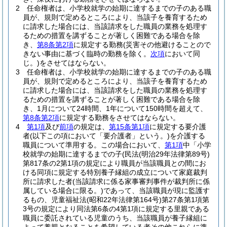
2
任命権者は、小学校就学の始期に達するまでの子のある職
員が、規則で定めるところにより、当該子を養育するため
に請求した場合には、当該請求をした職員の業務を処理す
るための措置を講ずることが著しく困難である場合を除
き、
第8条第2項
に規定する勤務
(災害その他避けることので
きない事由に基づく臨時の勤務を除く。
次項
において同
じ。)
をさせてはならない。
3
任命権者は、小学校就学の始期に達するまでの子のある職
員が、規則で定めるところにより、当該子を養育するため
に請求した場合には、当該請求をした職員の業務を処理す
るための措置を講ずることが著しく困難である場合を除
き、1月について24時間、1年について150時間を超えて、
第8条第2項
に規定する勤務をさせてはならない。
4
第1項
及び
前項
の規定は、
第15条第1項
に規定する要介護
者
(以下この項において「要介護者」という。)
を介護する
職員について準用する。
この場合において、
第1項
中「小学
校就学の始期に達するまでの子
(民法
(明治29年法律第89号)
第817条の2第1項の規定により職員が当該職員との間にお
ける同項に規定する特別養子縁組の成立について家庭裁判
所に請求した者
(当該請求に係る家事審判事件が裁判所に係
属している場合に限る。)
であって、当該職員が現に監護す
るもの、児童福祉法
(昭和22年法律第164号)
第27条第1項第
3号の規定により同法第6条の4第1項に規定する里親である
職員に委託されている児童のうち、当該職員が養子縁組に