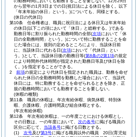
の勤務時間においても勤務することを要しない。
12月29日
から翌年の1月3日までの日
(祝日法による休日を除く。以下
「年末年始の休日」という。)
についても、同様とする。
(休日の代休日)
第10条
任命権者は、職員に祝日法による休日又は年末年始
の休日
(以下この項において「休日」と総称する。)
である
勤務日等に割り振られた勤務時間の全部
(
次項
において「休
日の全勤務時間」という。)
について特に勤務することを命
じた場合には、規則の定めるところにより、当該休日前
に、当該休日に代わる日
(
次項
において「代休日」とい
う。)
として、当該休日後の勤務日等
(
第8条の2第1項
の規定
により時間外代休時間が指定された勤務日等及び休日を除
く。)
を指定することができる。
2
前項
の規定により代休日を指定された職員は、勤務を命ぜ
られた休日の全勤務時間を勤務した場合において、当該代
休日には、特に勤務することを命ぜられるときを除き、正
規の勤務時間においても勤務することを要しない。
(休暇の種類)
第11条
職員の休暇は、年次有給休暇、病気休暇、特別休
暇、介護休暇、介護時間及び組合休暇とする。
(年次有給休暇)
第12条
年次有給休暇は、一の年度ごとにおける休暇とし、
その日数は、一の年度において、
次の各号
に掲げる職員の
区分に応じて、
当該各号
に掲げる日数とする。
(1)
次号
及び
第3号
に掲げる職員以外の職員 20日
(育児短