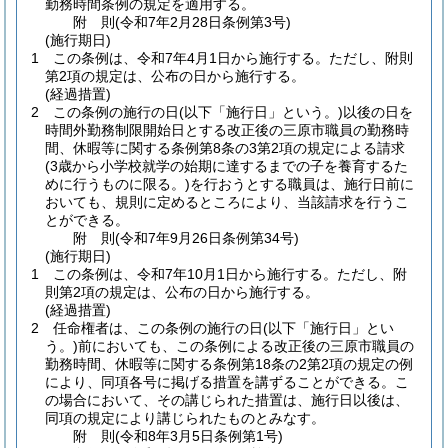
勤務時間条例の規定を適用する。
附
則
(令和7年2月28日
条例第3号)
(施行期日)
1
この条例は、令和7年4月1日から施行する。
ただし、附則
第2項の規定は、公布の日から施行する。
(経過措置)
2
この条例の施行の日
(以下「施行日」という。)
以後の日を
時間外勤務制限開始日とする改正後の三原市職員の勤務時
間、休暇等に関する条例第8条の3第2項の規定による請求
(3歳から小学校就学の始期に達するまでの子を養育するた
めに行うものに限る。)
を行おうとする職員は、施行日前に
おいても、規則に定めるところにより、当該請求を行うこ
とができる。
附
則
(令和7年9月26日
条例第34号)
(施行期日)
1
この条例は、令和7年10月1日から施行する。
ただし、附
則第2項の規定は、公布の日から施行する。
(経過措置)
2
任命権者は、この条例の施行の日
(以下「施行日」とい
う。)
前においても、この条例による改正後の三原市職員の
勤務時間、休暇等に関する条例第18条の2第2項の規定の例
により、同項各号に掲げる措置を講ずることができる。
こ
の場合において、その講じられた措置は、施行日以後は、
同項の規定により講じられたものとみなす。
附
則
(令和8年3月5日
条例第1号)