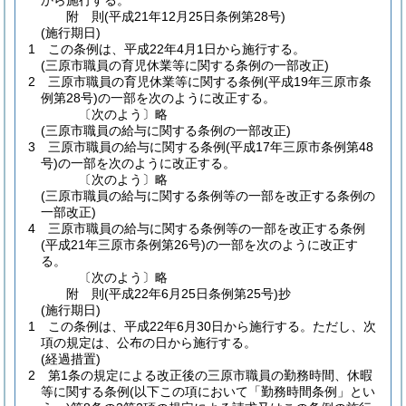
から施行する。
附
則
(平成21年12月25日
条例第28号)
(施行期日)
1
この条例は、平成22年4月1日から施行する。
(三原市職員の育児休業等に関する条例の一部改正)
2
三原市職員の育児休業等に関する条例
(平成19年三原市条
例第28号)
の一部を次のように改正する。
〔次のよう〕略
(三原市職員の給与に関する条例の一部改正)
3
三原市職員の給与に関する条例
(平成17年三原市条例第48
号)
の一部を次のように改正する。
〔次のよう〕略
(三原市職員の給与に関する条例等の一部を改正する条例の
一部改正)
4
三原市職員の給与に関する条例等の一部を改正する条例
(平成21年三原市条例第26号)
の一部を次のように改正す
る。
〔次のよう〕略
附
則
(平成22年6月25日
条例第25号)
抄
(施行期日)
1
この条例は、平成22年6月30日から施行する。
ただし、次
項の規定は、公布の日から施行する。
(経過措置)
2
第1条の規定による改正後の三原市職員の勤務時間、休暇
等に関する条例
(以下この項において「勤務時間条例」とい