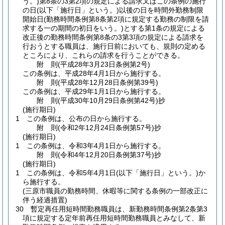
う。)
第8条の3第2項の規定による請求又はこの条例の施行
の日
(以下「施行日」という。)
以後の日を時間外勤務制限
開始日
(勤務時間条例第8条第2項に規定する勤務の制限を請
求する一の期間の初日をいう。)
とする第1条の規定による
改正後の勤務時間条例第8条の3第3項の規定による請求を
行おうとする職員は、施行日前においても、規則の定める
ところにより、これらの請求を行うことができる。
附
則
(平成28年3月23日
条例第2号)
この条例は、平成28年4月1日から施行する。
附
則
(平成28年12月28日
条例第39号)
この条例は、平成29年1月1日から施行する。
附
則
(平成30年10月29日
条例第42号)
抄
(施行期日)
1
この条例は、公布の日から施行する。
附
則
(令和2年12月24日
条例第57号)
抄
(施行期日)
1
この条例は、令和3年4月1日から施行する。
附
則
(令和4年12月20日
条例第37号)
抄
(施行期日)
1
この条例は、令和5年4月1日
(以下「施行日」という。)
か
ら施行する。
(三原市職員の勤務時間、休暇等に関する条例の一部改正に
伴う経過措置)
30
暫定再任用短時間勤務職員は、新勤務時間条例第2条第3
項に規定する定年前再任用短時間勤務職員とみなして、新