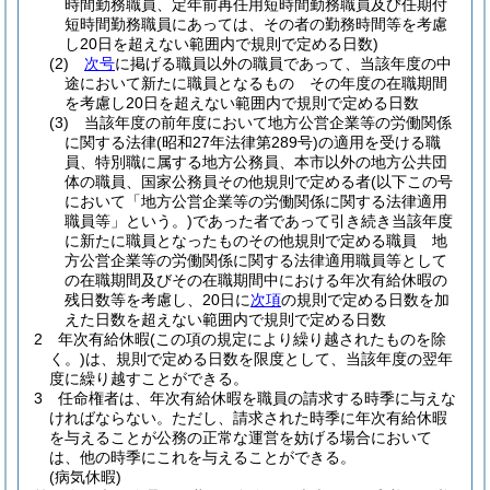
時間勤務職員、定年前再任用短時間勤務職員及び任期付
短時間勤務職員にあっては、その者の勤務時間等を考慮
し20日を超えない範囲内で規則で定める日数)
(2)
次号
に掲げる職員以外の職員であって、当該年度の中
途において新たに職員となるもの その年度の在職期間
を考慮し20日を超えない範囲内で規則で定める日数
(3)
当該年度の前年度において地方公営企業等の労働関係
に関する法律
(昭和27年法律第289号)
の適用を受ける職
員、特別職に属する地方公務員、本市以外の地方公共団
体の職員、国家公務員その他規則で定める者
(以下この号
において「地方公営企業等の労働関係に関する法律適用
職員等」という。)
であった者であって引き続き当該年度
に新たに職員となったものその他規則で定める職員 地
方公営企業等の労働関係に関する法律適用職員等として
の在職期間及びその在職期間中における年次有給休暇の
残日数等を考慮し、20日に
次項
の規則で定める日数を加
えた日数を超えない範囲内で規則で定める日数
2
年次有給休暇
(この項の規定により繰り越されたものを除
く。)
は、規則で定める日数を限度として、当該年度の翌年
度に繰り越すことができる。
3
任命権者は、年次有給休暇を職員の請求する時季に与えな
ければならない。
ただし、請求された時季に年次有給休暇
を与えることが公務の正常な運営を妨げる場合において
は、他の時季にこれを与えることができる。
(病気休暇)