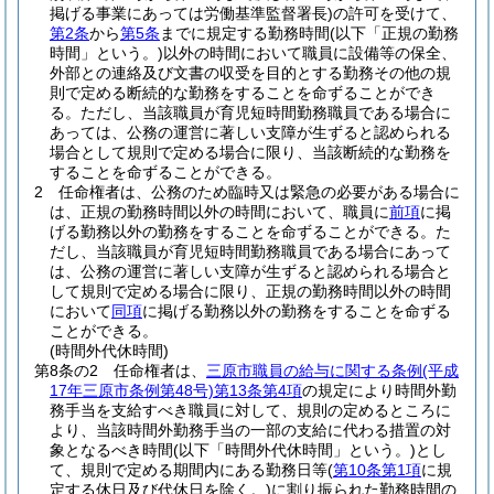
掲げる事業にあっては労働基準監督署長)
の許可を受けて、
第2条
から
第5条
までに規定する勤務時間
(以下「正規の勤務
時間」という。)
以外の時間において職員に設備等の保全、
外部との連絡及び文書の収受を目的とする勤務その他の規
則で定める断続的な勤務をすることを命ずることができ
る。
ただし、当該職員が育児短時間勤務職員である場合に
あっては、公務の運営に著しい支障が生ずると認められる
場合として規則で定める場合に限り、当該断続的な勤務を
することを命ずることができる。
2
任命権者は、公務のため臨時又は緊急の必要がある場合に
は、正規の勤務時間以外の時間において、職員に
前項
に掲
げる勤務以外の勤務をすることを命ずることができる。
た
だし、当該職員が育児短時間勤務職員である場合にあって
は、公務の運営に著しい支障が生ずると認められる場合と
して規則で定める場合に限り、正規の勤務時間以外の時間
において
同項
に掲げる勤務以外の勤務をすることを命ずる
ことができる。
(時間外代休時間)
第8条の2
任命権者は、
三原市職員の給与に関する条例
(平成
17年三原市条例第48号)
第13条第4項
の規定により時間外勤
務手当を支給すべき職員に対して、規則の定めるところに
より、当該時間外勤務手当の一部の支給に代わる措置の対
象となるべき時間
(以下「時間外代休時間」という。)
とし
て、規則で定める期間内にある勤務日等
(
第10条第1項
に規
定する休日及び代休日を除く。)
に割り振られた勤務時間の