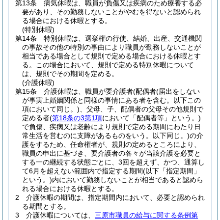
第13条
病気休暇は、職員が負傷又は疾病のため療養する必
要があり、その勤務しないことがやむを得ないと認められ
る場合における休暇とする。
(特別休暇)
第14条
特別休暇は、選挙権の行使、結婚、出産、交通機関
の事故その他の特別の事由により職員が勤務しないことが
相当である場合として規則で定める場合における休暇とす
る。
この場合において、規則で定める特別休暇について
は、規則でその期間を定める。
(介護休暇)
第15条
介護休暇は、職員が要介護者
(配偶者
(届出をしない
が事実上婚姻関係と同様の事情にある者を含む。以下この
項において同じ。)
、父母、子、配偶者の父母その他規則で
定める者
(
第18条の3第1項
において「配偶者等」という。)
で負傷、疾病又は老齢により規則で定める期間にわたり日
常生活を営むのに支障があるものをいう。以下同じ。)
の介
護をするため、任命権者が、規則の定めるところにより、
職員の申出に基づき、要介護者の各々が当該介護を必要と
する一の継続する状態ごとに、3回を超えず、かつ、通算し
て6月を超えない範囲内で指定する期間
(以下「指定期間」
という。)
内において勤務しないことが相当であると認めら
れる場合における休暇とする。
2
介護休暇の期間は、指定期間内において、必要と認められ
る期間とする。
3
介護休暇については、
三原市職員の給与に関する条例第