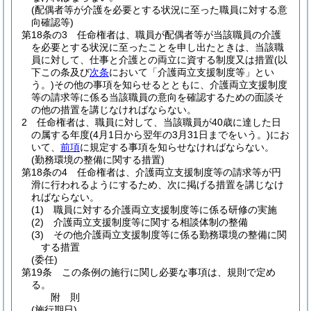
(配偶者等が介護を必要とする状況に至った職員に対する意
向確認等)
第18条の3
任命権者は、職員が配偶者等が当該職員の介護
を必要とする状況に至ったことを申し出たときは、当該職
員に対して、仕事と介護との両立に資する制度又は措置
(以
下この条及び
次条
において「介護両立支援制度等」とい
う。)
その他の事項を知らせるとともに、介護両立支援制度
等の請求等に係る当該職員の意向を確認するための面談そ
の他の措置を講じなければならない。
2
任命権者は、職員に対して、当該職員が40歳に達した日
の属する年度
(4月1日から翌年の3月31日までをいう。)
にお
いて、
前項
に規定する事項を知らせなければならない。
(勤務環境の整備に関する措置)
第18条の4
任命権者は、介護両立支援制度等の請求等が円
滑に行われるようにするため、次に掲げる措置を講じなけ
ればならない。
(1)
職員に対する介護両立支援制度等に係る研修の実施
(2)
介護両立支援制度等に関する相談体制の整備
(3)
その他介護両立支援制度等に係る勤務環境の整備に関
する措置
(委任)
第19条
この条例の施行に関し必要な事項は、規則で定め
る。
附
則
(施行期日)