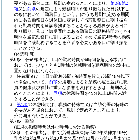
要がある場合には、規則の定めるところにより、
第3条第2
項
又は
前条
の規定により勤務時間が割り振られた日
(以下こ
の条において「勤務日」という。)
のうち規則で定める期間
内にある勤務日を週休日に変更して当該勤務日に割り振ら
れた勤務時間を当該勤務することを命ずる必要がある日に
割り振り、又は当該期間内にある勤務日の勤務時間のうち4
時間を当該勤務日に割り振ることをやめて当該4時間の勤務
時間を当該勤務することを命ずる必要がある日に割り振る
ことができる。
(休憩時間)
第6条
任命権者は、1日の勤務時間が6時間を超える場合に
おいては、少なくとも1時間の休憩時間を勤務時間の途中に
置かなければならない。
2
任命権者は、1日の勤務時間が6時間を超え7時間45分以下
の場合において、
前項
の規定によると業務の運営並びに職
員の健康及び福祉に重大な影響を及ぼすときは、規則の定
めるところにより、
同項
の休憩時間を45分以上1時間未満
とすることができる。
3
第1項
の休憩時間は、職務の特殊性又は当該公署の特殊の
必要がある場合において、規則で定めるところにより、一
斉に与えないことができる。
第7条
削除
(正規の勤務時間以外の時間における勤務)
第8条
任命権者は、市長
(労働基準法
(昭和22年法律第49号)
別表第1第1号から第10号まで及び第13号から第15号までに