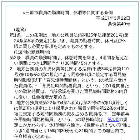
○三原市職員の勤務時間、休暇等に関する条例
平成17年3月22日
条例第40号
(趣旨)
第1条
この条例は、地方公務員法
(昭和25年法律第261号)
第
24条第5項の規定に基づき、職員の勤務時間、休日及び休
暇に関し必要な事項を定めるものとする。
(1週間の勤務時間)
第2条
職員の勤務時間は、休憩時間を除き、4週間を超えな
い期間につき1週間当たり38時間45分とする。
2
地方公務員の育児休業等に関する法律
(平成3年法律第110
号)
第10条第3項の規定により同条第1項に規定する育児短
時間勤務
(以下「育児短時間勤務」という。)
の承認を受け
た職員
(以下「育児短時間勤務職員」という。)
の1週間当た
りの勤務時間は、当該承認を受けた育児短時間勤務の内容
に従い、任命権者が定める。
3
地方公務員法第22条の4第1項又は第22条の5第1項若しく
は第2項の規定により採用された職員で同法第22条の4第1
項に規定する短時間勤務の職を占める職員
(以下「定年前再
任用短時間勤務職員」という。)
の勤務時間は、
第1項
の規
定にかかわらず、休憩時間を除き、4週間を超えない期間に
つき1週間当たり15時間30分から31時間までの範囲内で、
任命権者が定める。