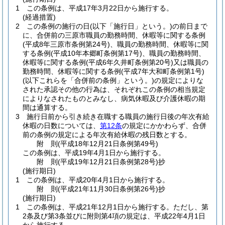
1
この条例は、平成17年3月22日から施行する。
(経過措置)
2
この条例の施行の日
(以下「施行日」という。)
の前日まで
に、合併前の三原市職員の勤務時間、休暇等に関する条例
(平成8年三原市条例第24号)
、職員の勤務時間、休暇等に関
する条例
(平成10年本郷町条例第17号)
、職員の勤務時間、
休暇等に関する条例
(平成6年久井町条例第20号)
又は職員の
勤務時間、休暇等に関する条例
(平成7年大和町条例第1号)
(以下これらを「合併前の条例」という。)
の規定によりな
された承認その他の行為は、それぞれこの条例の相当規定
によりなされたものとみなし、病気休暇及び介護休暇の期
間は通算する。
3
施行日前から引き続き在職する職員の施行日後の年次有給
休暇の日数については、
第12条
の規定にかかわらず、合併
前の条例の規定による年次有給休暇の残日数とする。
附
則
(平成18年12月21日
条例第49号)
この条例は、平成19年4月1日から施行する。
附
則
(平成19年12月21日
条例第28号)
抄
(施行期日)
1
この条例は、平成20年4月1日から施行する。
附
則
(平成21年11月30日
条例第26号)
抄
(施行期日)
1
この条例は、平成21年12月1日から施行する。
ただし、第
2条及び第3条並びに附則第4項の規定は、平成22年4月1日