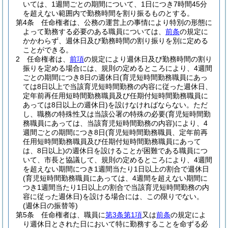
いては、1週間ごとの期間について、1日につき7時間45分
を超えない範囲内で勤務時間を割り振るものとする。
第4条
任命権者は、公務の運営上の事情により特別の形態に
よって勤務する必要のある職員については、
前条
の規定に
かかわらず、週休日及び勤務時間の割り振りを別に定める
ことができる。
2
任命権者は、
前項
の規定により週休日及び勤務時間の割り
振りを定める場合には、規則の定めるところにより、4週間
ごとの期間につき8日の週休日
(育児短時間勤務職員にあっ
ては8日以上で当該育児短時間勤務の内容に従った週休日、
定年前再任用短時間勤務職員及び任期付短時間勤務職員に
あっては8日以上の週休日)
を設けなければならない。
ただ
し、職務の特殊性又は当該公署の特殊の必要
(育児短時間勤
務職員にあっては、当該育児短時間勤務の内容)
により、4
週間ごとの期間につき8日
(育児短時間勤務職員、定年前再
任用短時間勤務職員及び任期付短時間勤務職員にあって
は、8日以上)
の週休日を設けることが困難である職員につ
いて、市長と協議して、規則の定めるところにより、4週間
を超えない期間につき1週間当たり1日以上の割合で週休日
(育児短時間勤務職員にあっては、4週間を超えない期間に
つき1週間当たり1日以上の割合で当該育児短時間勤務の内
容に従った週休日)
を設ける場合には、この限りでない。
(週休日の振替等)
第5条
任命権者は、職員に
第3条第1項
又は
前条
の規定によ
り週休日とされた日において特に勤務することを命ずる必