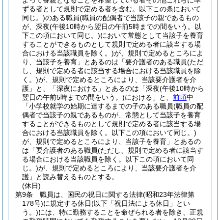
よって養親となることを希望している者その他これらに準
ずる者として規則で定める者を含む。以下この条において
同じ。)
のある職員
(職員の配偶者で当該子の親であるもの
が、深夜
(午後10時から翌日の午前5時までの間をいう。以
下この項において同じ。)
において常態として当該子を養育
することができるものとして規則で定める者に該当する場
合における当該職員を除く。)
が、規則で定めるところによ
り、当該子を養育」とあるのは「要介護者のある職員
(ただ
し、規則で定める者に該当する場合における当該職員を除
く。)
が、規則で定めるところにより、当該要介護者を介
護」と、「深夜における」とあるのは「深夜
(午後10時から
翌日の午前5時までの間をいう。)
における」と、
前項
中
「小学校就学の始期に達するまでの子のある職員
(職員の配
偶者で当該子の親であるものが、常態として当該子を養育
することができるものとして規則で定める者に該当する場
合における当該職員を除く。以下この項において同じ。)
が、規則で定めるところにより、当該子を養育」とあるの
は「要介護者のある職員
(ただし、規則で定める者に該当す
る場合における当該職員を除く。以下この項において同
じ。)
が、規則で定めるところにより、当該要介護者を介
護」と読み替えるものとする。
(休日)
第9条
職員は、国民の祝日に関する法律
(昭和23年法律第
178号)
に規定する休日
(以下「祝日法による休日」とい
う。)
には、特に勤務することを命ぜられる者を除き、正規