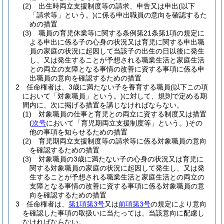
(2)
出生時両立支援制度等の請求、申告又は申出
(以下
「請求等」という。)
に係る申出職員の意向を確認するた
めの措置
(3)
職員の育児休業等に関する条例第21条第1項の規定に
よる申出に係る子の心身の状況又は育児に関する申出職
員の家庭の状況に起因して当該子の出生の日以後に発生
し、又は発生することが予想される職業生活と家庭生活
との両立の支障となる事情の改善に資する事項に係る申
出職員の意向を確認するための措置
2
任命権者は、3歳に満たない子を養育する職員
(以下この項
において「対象職員」という。)
に対して、規則で定める期
間内に、次に掲げる措置を講じなければならない。
(1)
対象職員の仕事と育児との両立に資する制度又は措置
(
次号
において「育児期両立支援制度等」という。)
その
他の事項を知らせるための措置
(2)
育児期両立支援制度等の請求等に係る対象職員の意向
を確認するための措置
(3)
対象職員の3歳に満たない子の心身の状況又は育児に
関する対象職員の家庭の状況に起因して発生し、又は発
生することが予想される職業生活と家庭生活との両立の
支障となる事情の改善に資する事項に係る対象職員の意
向を確認するための措置
3
任命権者は、
第1項第3号
又は
前項第3号
の規定により意向
を確認した事項の取扱いに当たっては、当該意向に配慮し
なければならない。