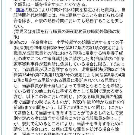
全部又は一部を指定することができる。
2
前項
の規定により時間外代休時間を指定された職員は、当
該時間外代休時間には、特に勤務することを命ぜられる場
合を除き、正規の勤務時間においても勤務することを要し
ない。
(育児又は介護を行う職員の深夜勤務及び時間外勤務の制
限)
第8条の3
任命権者は、小学校就学の始期に達するまでの子
(民法
(明治29年法律第89号)
第817条の2第1項の規定により
職員が当該職員との間における同項に規定する特別養子縁
組の成立について家庭裁判所に請求した者
(当該請求に係る
家事審判事件が裁判所に係属している場合に限る。)
であっ
て、当該職員が現に監護するもの、児童福祉法
(昭和22年法
律第164号)
第27条第1項第3号の規定により同法第6条の4第
1項に規定する里親である職員に委託されている児童のう
ち、当該職員が養子縁組によって養親となることを希望し
ている者その他これらに準ずる者として規則で定める者を
含む。以下この条において同じ。)
のある職員
(職員の配偶
者で当該子の親であるものが、深夜
(午後10時から翌日の午
前5時までの間をいう。以下この頃において同じ。)
におい
て常態として当該子を養育することができるものとして規
則で定める者に該当する場合における当該職員を除く。)
が、規則で定めるところにより、当該子を養育するために
請求した場合には、公務の正常な運営を妨げる場合を除
き、深夜における勤務をさせてはならない。