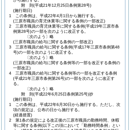
から施行する。
附
則
(平成21年12月25日
条例第28号)
(施行期日)
1
この条例は、平成22年4月1日から施行する。
(三原市職員の育児休業等に関する条例の一部改正)
2
三原市職員の育児休業等に関する条例
(平成19年三原市条
例第28号)
の一部を次のように改正する。
〔次のよう〕略
(三原市職員の給与に関する条例の一部改正)
3
三原市職員の給与に関する条例
(平成17年三原市条例第48
号)
の一部を次のように改正する。
〔次のよう〕略
(三原市職員の給与に関する条例等の一部を改正する条例の
一部改正)
4
三原市職員の給与に関する条例等の一部を改正する条例
(平成21年三原市条例第26号)
の一部を次のように改正す
る。
〔次のよう〕略
附
則
(平成22年6月25日
条例第25号)
抄
(施行期日)
1
この条例は、平成22年6月30日から施行する。
ただし、次
項の規定は、公布の日から施行する。
(経過措置)
2
第1条の規定による改正後の三原市職員の勤務時間、休暇
等に関する条例
(以下この項において「勤務時間条例」とい