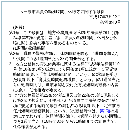
○三原市職員の勤務時間、休暇等に関する条例
平成17年3月22日
条例第40号
(趣旨)
第1条
この条例は、地方公務員法
(昭和25年法律第261号)
第
24条第5項の規定に基づき、職員の勤務時間、休日及び休
暇に関し必要な事項を定めるものとする。
(1週間の勤務時間)
第2条
職員の勤務時間は、休憩時間を除き、4週間を超えな
い期間につき1週間当たり38時間45分とする。
2
地方公務員の育児休業等に関する法律
(平成3年法律第110
号)
第10条第3項の規定により同条第1項に規定する育児短
時間勤務
(以下「育児短時間勤務」という。)
の承認を受け
た職員
(以下「育児短時間勤務職員」という。)
の1週間当た
りの勤務時間は、当該承認を受けた育児短時間勤務の内容
に従い、任命権者が定める。
3
地方公務員法第22条の4第1項又は第22条の5第1項若しく
は第2項の規定により採用された職員で同法第22条の4第1
項に規定する短時間勤務の職を占める職員
(以下「定年前再
任用短時間勤務職員」という。)
の勤務時間は、
第1項
の規
定にかかわらず、休憩時間を除き、4週間を超えない期間に
つき1週間当たり15時間30分から31時間までの範囲内で、
任命権者が定める。