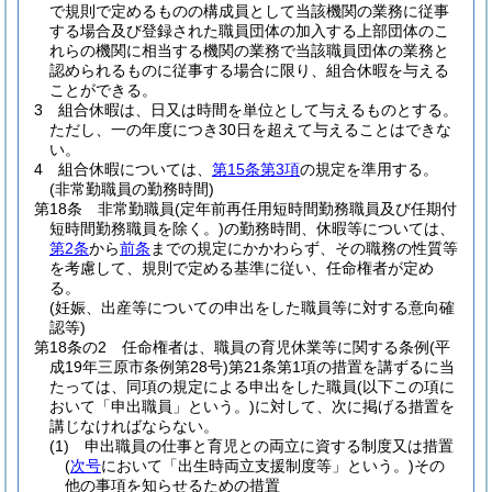
で規則で定めるものの構成員として当該機関の業務に従事
する場合及び登録された職員団体の加入する上部団体のこ
れらの機関に相当する機関の業務で当該職員団体の業務と
認められるものに従事する場合に限り、組合休暇を与える
ことができる。
3
組合休暇は、日又は時間を単位として与えるものとする。
ただし、一の年度につき30日を超えて与えることはできな
い。
4
組合休暇については、
第15条第3項
の規定を準用する。
(非常勤職員の勤務時間)
第18条
非常勤職員
(定年前再任用短時間勤務職員及び任期付
短時間勤務職員を除く。)
の勤務時間、休暇等については、
第2条
から
前条
までの規定にかかわらず、その職務の性質等
を考慮して、規則で定める基準に従い、任命権者が定め
る。
(妊娠、出産等についての申出をした職員等に対する意向確
認等)
第18条の2
任命権者は、職員の育児休業等に関する条例
(平
成19年三原市条例第28号)
第21条第1項の措置を講ずるに当
たっては、同項の規定による申出をした職員
(以下この項に
おいて「申出職員」という。)
に対して、次に掲げる措置を
講じなければならない。
(1)
申出職員の仕事と育児との両立に資する制度又は措置
(
次号
において「出生時両立支援制度等」という。)
その
他の事項を知らせるための措置