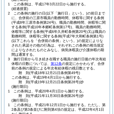
1
この条例は、平成17年3月22日から施行する。
(経過措置)
2
この条例の施行の日
(以下「施行日」という。)
の前日まで
に、合併前の三原市職員の勤務時間、休暇等に関する条例
(平成8年三原市条例第24号)
、職員の勤務時間、休暇等に関
する条例
(平成10年本郷町条例第17号)
、職員の勤務時間、
休暇等に関する条例
(平成6年久井町条例第20号)
又は職員の
勤務時間、休暇等に関する条例
(平成7年大和町条例第1号)
(以下これらを「合併前の条例」という。)
の規定によりな
された承認その他の行為は、それぞれこの条例の相当規定
によりなされたものとみなし、病気休暇及び介護休暇の期
間は通算する。
3
施行日前から引き続き在職する職員の施行日後の年次有給
休暇の日数については、
第12条
の規定にかかわらず、合併
前の条例の規定による年次有給休暇の残日数とする。
附
則
(平成18年12月21日
条例第49号)
この条例は、平成19年4月1日から施行する。
附
則
(平成19年12月21日
条例第28号)
抄
(施行期日)
1
この条例は、平成20年4月1日から施行する。
附
則
(平成21年11月30日
条例第26号)
抄
(施行期日)
1
この条例は、平成21年12月1日から施行する。
ただし、第
2条及び第3条並びに附則第4項の規定は、平成22年4月1日