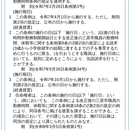
勤務時間条例の規定を適用する。
附
則
(令和7年2月28日
条例第3号)
(施行期日)
1
この条例は、令和7年4月1日から施行する。
ただし、附則
第2項の規定は、公布の日から施行する。
(経過措置)
2
この条例の施行の日
(以下「施行日」という。)
以後の日を
時間外勤務制限開始日とする改正後の三原市職員の勤務時
間、休暇等に関する条例第8条の3第2項の規定による請求
(3歳から小学校就学の始期に達するまでの子を養育するた
めに行うものに限る。)
を行おうとする職員は、施行日前に
おいても、規則に定めるところにより、当該請求を行うこ
とができる。
附
則
(令和7年9月26日
条例第34号)
(施行期日)
1
この条例は、令和7年10月1日から施行する。
ただし、附
則第2項の規定は、公布の日から施行する。
(経過措置)
2
任命権者は、この条例の施行の日
(以下「施行日」とい
う。)
前においても、この条例による改正後の三原市職員の
勤務時間、休暇等に関する条例第18条の2第2項の規定の例
により、同項各号に掲げる措置を講ずることができる。
こ
の場合において、その講じられた措置は、施行日以後は、
同項の規定により講じられたものとみなす。
附
則
(令和8年3月5日
条例第1号)