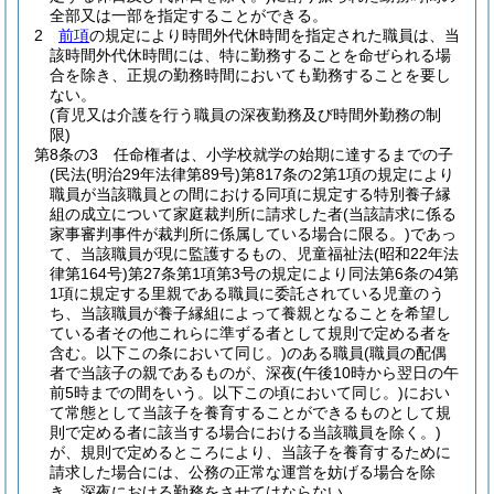
全部又は一部を指定することができる。
2
前項
の規定により時間外代休時間を指定された職員は、当
該時間外代休時間には、特に勤務することを命ぜられる場
合を除き、正規の勤務時間においても勤務することを要し
ない。
(育児又は介護を行う職員の深夜勤務及び時間外勤務の制
限)
第8条の3
任命権者は、小学校就学の始期に達するまでの子
(民法
(明治29年法律第89号)
第817条の2第1項の規定により
職員が当該職員との間における同項に規定する特別養子縁
組の成立について家庭裁判所に請求した者
(当該請求に係る
家事審判事件が裁判所に係属している場合に限る。)
であっ
て、当該職員が現に監護するもの、児童福祉法
(昭和22年法
律第164号)
第27条第1項第3号の規定により同法第6条の4第
1項に規定する里親である職員に委託されている児童のう
ち、当該職員が養子縁組によって養親となることを希望し
ている者その他これらに準ずる者として規則で定める者を
含む。以下この条において同じ。)
のある職員
(職員の配偶
者で当該子の親であるものが、深夜
(午後10時から翌日の午
前5時までの間をいう。以下この頃において同じ。)
におい
て常態として当該子を養育することができるものとして規
則で定める者に該当する場合における当該職員を除く。)
が、規則で定めるところにより、当該子を養育するために
請求した場合には、公務の正常な運営を妨げる場合を除
き、深夜における勤務をさせてはならない。