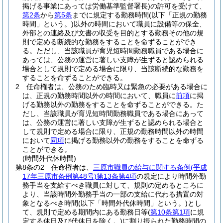
掲げる事業にあっては労働基準監督署長)
の許可を受けて、
第2条
から
第5条
までに規定する勤務時間
(以下「正規の勤務
時間」という。)
以外の時間において職員に設備等の保全、
外部との連絡及び文書の収受を目的とする勤務その他の規
則で定める断続的な勤務をすることを命ずることができ
る。
ただし、当該職員が育児短時間勤務職員である場合に
あっては、公務の運営に著しい支障が生ずると認められる
場合として規則で定める場合に限り、当該断続的な勤務を
することを命ずることができる。
2
任命権者は、公務のため臨時又は緊急の必要がある場合に
は、正規の勤務時間以外の時間において、職員に
前項
に掲
げる勤務以外の勤務をすることを命ずることができる。
た
だし、当該職員が育児短時間勤務職員である場合にあって
は、公務の運営に著しい支障が生ずると認められる場合と
して規則で定める場合に限り、正規の勤務時間以外の時間
において
同項
に掲げる勤務以外の勤務をすることを命ずる
ことができる。
(時間外代休時間)
第8条の2
任命権者は、
三原市職員の給与に関する条例
(平成
17年三原市条例第48号)
第13条第4項
の規定により時間外勤
務手当を支給すべき職員に対して、規則の定めるところに
より、当該時間外勤務手当の一部の支給に代わる措置の対
象となるべき時間
(以下「時間外代休時間」という。)
とし
て、規則で定める期間内にある勤務日等
(
第10条第1項
に規
定する休日及び代休日を除く。)
に割り振られた勤務時間の