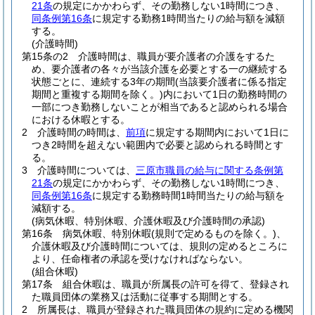
21条
の規定にかかわらず、その勤務しない1時間につき、
同条例第16条
に規定する勤務1時間当たりの給与額を減額
する。
(介護時間)
第15条の2
介護時間は、職員が要介護者の介護をするた
め、要介護者の各々が当該介護を必要とする一の継続する
状態ごとに、連続する3年の期間
(当該要介護者に係る指定
期間と重複する期間を除く。)
内において1日の勤務時間の
一部につき勤務しないことが相当であると認められる場合
における休暇とする。
2
介護時間の時間は、
前項
に規定する期間内において1日に
つき2時間を超えない範囲内で必要と認められる時間とす
る。
3
介護時間については、
三原市職員の給与に関する条例第
21条
の規定にかかわらず、その勤務しない1時間につき、
同条例第16条
に規定する勤務時間1時間当たりの給与額を
減額する。
(病気休暇、特別休暇、介護休暇及び介護時間の承認)
第16条
病気休暇、特別休暇
(規則で定めるものを除く。)
、
介護休暇及び介護時間については、規則の定めるところに
より、任命権者の承認を受けなければならない。
(組合休暇)
第17条
組合休暇は、職員が所属長の許可を得て、登録され
た職員団体の業務又は活動に従事する期間とする。
2
所属長は、職員が登録された職員団体の規約に定める機関