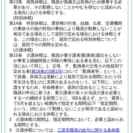
第13条
病気休暇は、職員が負傷又は疾病のため療養する必
要があり、その勤務しないことがやむを得ないと認められ
る場合における休暇とする。
(特別休暇)
第14条
特別休暇は、選挙権の行使、結婚、出産、交通機関
の事故その他の特別の事由により職員が勤務しないことが
相当である場合として規則で定める場合における休暇とす
る。
この場合において、規則で定める特別休暇について
は、規則でその期間を定める。
(介護休暇)
第15条
介護休暇は、職員が要介護者
(配偶者
(届出をしない
が事実上婚姻関係と同様の事情にある者を含む。以下この
項において同じ。)
、父母、子、配偶者の父母その他規則で
定める者
(
第18条の3第1項
において「配偶者等」という。)
で負傷、疾病又は老齢により規則で定める期間にわたり日
常生活を営むのに支障があるものをいう。以下同じ。)
の介
護をするため、任命権者が、規則の定めるところにより、
職員の申出に基づき、要介護者の各々が当該介護を必要と
する一の継続する状態ごとに、3回を超えず、かつ、通算し
て6月を超えない範囲内で指定する期間
(以下「指定期間」
という。)
内において勤務しないことが相当であると認めら
れる場合における休暇とする。
2
介護休暇の期間は、指定期間内において、必要と認められ
る期間とする。
3
介護休暇については、
三原市職員の給与に関する条例第