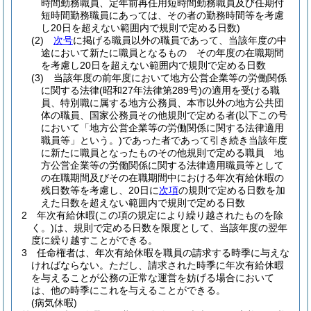
時間勤務職員、定年前再任用短時間勤務職員及び任期付
短時間勤務職員にあっては、その者の勤務時間等を考慮
し20日を超えない範囲内で規則で定める日数)
(2)
次号
に掲げる職員以外の職員であって、当該年度の中
途において新たに職員となるもの その年度の在職期間
を考慮し20日を超えない範囲内で規則で定める日数
(3)
当該年度の前年度において地方公営企業等の労働関係
に関する法律
(昭和27年法律第289号)
の適用を受ける職
員、特別職に属する地方公務員、本市以外の地方公共団
体の職員、国家公務員その他規則で定める者
(以下この号
において「地方公営企業等の労働関係に関する法律適用
職員等」という。)
であった者であって引き続き当該年度
に新たに職員となったものその他規則で定める職員 地
方公営企業等の労働関係に関する法律適用職員等として
の在職期間及びその在職期間中における年次有給休暇の
残日数等を考慮し、20日に
次項
の規則で定める日数を加
えた日数を超えない範囲内で規則で定める日数
2
年次有給休暇
(この項の規定により繰り越されたものを除
く。)
は、規則で定める日数を限度として、当該年度の翌年
度に繰り越すことができる。
3
任命権者は、年次有給休暇を職員の請求する時季に与えな
ければならない。
ただし、請求された時季に年次有給休暇
を与えることが公務の正常な運営を妨げる場合において
は、他の時季にこれを与えることができる。
(病気休暇)