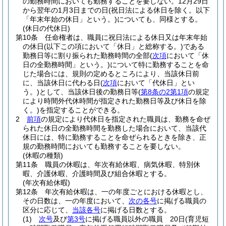
の勤務時間においても勤務することを要しない。
12月29日
から翌年の1月3日までの日
(祝日法による休日を除く。以下
「年末年始の休日」という。)
についても、同様とする。
(休日の代休日)
第10条
任命権者は、職員に祝日法による休日又は年末年始
の休日
(以下この項において「休日」と総称する。)
である
勤務日等に割り振られた勤務時間の全部
(
次項
において「休
日の全勤務時間」という。)
について特に勤務することを命
じた場合には、規則の定めるところにより、当該休日前
に、当該休日に代わる日
(
次項
において「代休日」とい
う。)
として、当該休日後の勤務日等
(
第8条の2第1項
の規定
により時間外代休時間が指定された勤務日等及び休日を除
く。)
を指定することができる。
2
前項
の規定により代休日を指定された職員は、勤務を命ぜ
られた休日の全勤務時間を勤務した場合において、当該代
休日には、特に勤務することを命ぜられるときを除き、正
規の勤務時間においても勤務することを要しない。
(休暇の種類)
第11条
職員の休暇は、年次有給休暇、病気休暇、特別休
暇、介護休暇、介護時間及び組合休暇とする。
(年次有給休暇)
第12条
年次有給休暇は、一の年度ごとにおける休暇とし、
その日数は、一の年度において、
次の各号
に掲げる職員の
区分に応じて、
当該各号
に掲げる日数とする。
(1)
次号
及び
第3号
に掲げる職員以外の職員 20日
(育児短