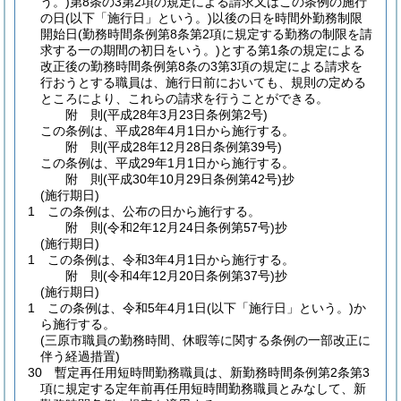
う。)
第8条の3第2項の規定による請求又はこの条例の施行
の日
(以下「施行日」という。)
以後の日を時間外勤務制限
開始日
(勤務時間条例第8条第2項に規定する勤務の制限を請
求する一の期間の初日をいう。)
とする第1条の規定による
改正後の勤務時間条例第8条の3第3項の規定による請求を
行おうとする職員は、施行日前においても、規則の定める
ところにより、これらの請求を行うことができる。
附
則
(平成28年3月23日
条例第2号)
この条例は、平成28年4月1日から施行する。
附
則
(平成28年12月28日
条例第39号)
この条例は、平成29年1月1日から施行する。
附
則
(平成30年10月29日
条例第42号)
抄
(施行期日)
1
この条例は、公布の日から施行する。
附
則
(令和2年12月24日
条例第57号)
抄
(施行期日)
1
この条例は、令和3年4月1日から施行する。
附
則
(令和4年12月20日
条例第37号)
抄
(施行期日)
1
この条例は、令和5年4月1日
(以下「施行日」という。)
か
ら施行する。
(三原市職員の勤務時間、休暇等に関する条例の一部改正に
伴う経過措置)
30
暫定再任用短時間勤務職員は、新勤務時間条例第2条第3
項に規定する定年前再任用短時間勤務職員とみなして、新