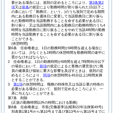
要がある場合には、規則の定めるところにより、
第3条第2
項
又は
前条
の規定により勤務時間が割り振られた日
(以下こ
の条において「勤務日」という。)
のうち規則で定める期間
内にある勤務日を週休日に変更して当該勤務日に割り振ら
れた勤務時間を当該勤務することを命ずる必要がある日に
割り振り、又は当該期間内にある勤務日の勤務時間のうち4
時間を当該勤務日に割り振ることをやめて当該4時間の勤務
時間を当該勤務することを命ずる必要がある日に割り振る
ことができる。
(休憩時間)
第6条
任命権者は、1日の勤務時間が6時間を超える場合に
おいては、少なくとも1時間の休憩時間を勤務時間の途中に
置かなければならない。
2
任命権者は、1日の勤務時間が6時間を超え7時間45分以下
の場合において、
前項
の規定によると業務の運営並びに職
員の健康及び福祉に重大な影響を及ぼすときは、規則の定
めるところにより、
同項
の休憩時間を45分以上1時間未満
とすることができる。
3
第1項
の休憩時間は、職務の特殊性又は当該公署の特殊の
必要がある場合において、規則で定めるところにより、一
斉に与えないことができる。
第7条
削除
(正規の勤務時間以外の時間における勤務)
第8条
任命権者は、市長
(労働基準法
(昭和22年法律第49号)
別表第1第1号から第10号まで及び第13号から第15号までに