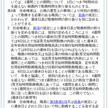
いては、1週間ごとの期間について、1日につき7時間45分
を超えない範囲内で勤務時間を割り振るものとする。
第4条
任命権者は、公務の運営上の事情により特別の形態に
よって勤務する必要のある職員については、
前条
の規定に
かかわらず、週休日及び勤務時間の割り振りを別に定める
ことができる。
2
任命権者は、
前項
の規定により週休日及び勤務時間の割り
振りを定める場合には、規則の定めるところにより、4週間
ごとの期間につき8日の週休日
(育児短時間勤務職員にあっ
ては8日以上で当該育児短時間勤務の内容に従った週休日、
定年前再任用短時間勤務職員及び任期付短時間勤務職員に
あっては8日以上の週休日)
を設けなければならない。
ただ
し、職務の特殊性又は当該公署の特殊の必要
(育児短時間勤
務職員にあっては、当該育児短時間勤務の内容)
により、4
週間ごとの期間につき8日
(育児短時間勤務職員、定年前再
任用短時間勤務職員及び任期付短時間勤務職員にあって
は、8日以上)
の週休日を設けることが困難である職員につ
いて、市長と協議して、規則の定めるところにより、4週間
を超えない期間につき1週間当たり1日以上の割合で週休日
(育児短時間勤務職員にあっては、4週間を超えない期間に
つき1週間当たり1日以上の割合で当該育児短時間勤務の内
容に従った週休日)
を設ける場合には、この限りでない。
(週休日の振替等)
第5条
任命権者は、職員に
第3条第1項
又は
前条
の規定によ
り週休日とされた日において特に勤務することを命ずる必