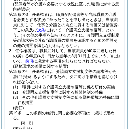
(配偶者等が介護を必要とする状況に至った職員に対する意
向確認等)
第18条の3
任命権者は、職員が配偶者等が当該職員の介護
を必要とする状況に至ったことを申し出たときは、当該職
員に対して、仕事と介護との両立に資する制度又は措置
(以
下この条及び
次条
において「介護両立支援制度等」とい
う。)
その他の事項を知らせるとともに、介護両立支援制度
等の請求等に係る当該職員の意向を確認するための面談そ
の他の措置を講じなければならない。
2
任命権者は、職員に対して、当該職員が40歳に達した日
の属する年度
(4月1日から翌年の3月31日までをいう。)
にお
いて、
前項
に規定する事項を知らせなければならない。
(勤務環境の整備に関する措置)
第18条の4
任命権者は、介護両立支援制度等の請求等が円
滑に行われるようにするため、次に掲げる措置を講じなけ
ればならない。
(1)
職員に対する介護両立支援制度等に係る研修の実施
(2)
介護両立支援制度等に関する相談体制の整備
(3)
その他介護両立支援制度等に係る勤務環境の整備に関
する措置
(委任)
第19条
この条例の施行に関し必要な事項は、規則で定め
る。
附
則
(施行期日)