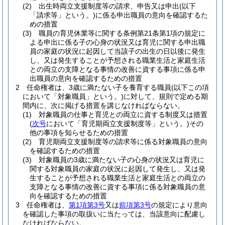
(2)
出生時両立支援制度等の請求、申告又は申出
(以下
「請求等」という。)
に係る申出職員の意向を確認するた
めの措置
(3)
職員の育児休業等に関する条例第21条第1項の規定に
よる申出に係る子の心身の状況又は育児に関する申出職
員の家庭の状況に起因して当該子の出生の日以後に発生
し、又は発生することが予想される職業生活と家庭生活
との両立の支障となる事情の改善に資する事項に係る申
出職員の意向を確認するための措置
2
任命権者は、3歳に満たない子を養育する職員
(以下この項
において「対象職員」という。)
に対して、規則で定める期
間内に、次に掲げる措置を講じなければならない。
(1)
対象職員の仕事と育児との両立に資する制度又は措置
(
次号
において「育児期両立支援制度等」という。)
その
他の事項を知らせるための措置
(2)
育児期両立支援制度等の請求等に係る対象職員の意向
を確認するための措置
(3)
対象職員の3歳に満たない子の心身の状況又は育児に
関する対象職員の家庭の状況に起因して発生し、又は発
生することが予想される職業生活と家庭生活との両立の
支障となる事情の改善に資する事項に係る対象職員の意
向を確認するための措置
3
任命権者は、
第1項第3号
又は
前項第3号
の規定により意向
を確認した事項の取扱いに当たっては、当該意向に配慮し
なければならない。