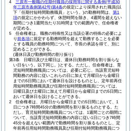
4
三原市一般職の任期付職員の採用等に関する条例
(平成30
年三原市条例第42号)
第4条
の規定により採用された職員
(以
下「任期付短時間勤務職員」という。)
の勤務時間は、
第1
項
の規定にかかわらず、休憩時間を除き、4週間を超えない
期間につき1週間当たり31時間までの範囲内で、任命権者
が定める。
5
任命権者は、職務の特殊性又は当該公署の特殊の必要によ
り
前各項
に規定する勤務時間を超えて勤務することを必要
とする職員の勤務時間について、市長の承認を得て、別に
定めることができる。
(週休日及び勤務時間の割り振り)
第3条
日曜日及び土曜日は、週休日
(勤務時間を割り振らな
い日をいう。以下同じ。)
とする。
ただし、任命権者は、育
児短時間勤務職員については、必要に応じ、当該育児短時
間勤務の内容に従いこれらの日に加えて月曜日から金曜日
までの5日間において週休日を設けるものとし、定年前再任
用短時間勤務職員及び任期付短時間勤務職員については、
日曜日及び土曜日に加えて月曜日から金曜日までの5日間に
おいて週休日を設けることができる。
2
任命権者は、月曜日から金曜日までの5日間において、1
日につき7時間45分の勤務時間を割り振るものとする。
た
だし、育児短時間勤務職員については、1週間ごとの期間に
ついて、当該育児短時間勤務の内容に従い1日につき7時間
45分を超えない範囲内で勤務時間を割り振るものとし、定
年前再任用短時間勤務職員及び任期付短時間勤務職員につ