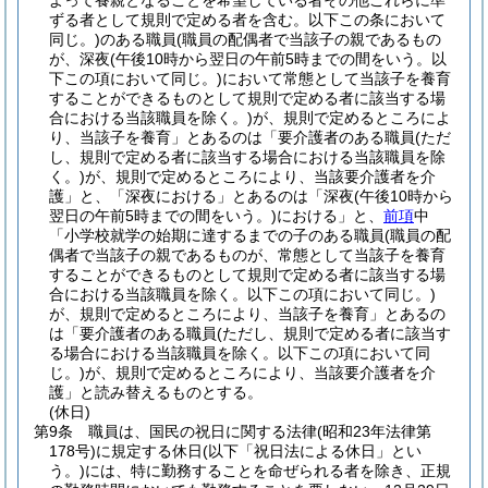
よって養親となることを希望している者その他これらに準
ずる者として規則で定める者を含む。以下この条において
同じ。)
のある職員
(職員の配偶者で当該子の親であるもの
が、深夜
(午後10時から翌日の午前5時までの間をいう。以
下この項において同じ。)
において常態として当該子を養育
することができるものとして規則で定める者に該当する場
合における当該職員を除く。)
が、規則で定めるところによ
り、当該子を養育」とあるのは「要介護者のある職員
(ただ
し、規則で定める者に該当する場合における当該職員を除
く。)
が、規則で定めるところにより、当該要介護者を介
護」と、「深夜における」とあるのは「深夜
(午後10時から
翌日の午前5時までの間をいう。)
における」と、
前項
中
「小学校就学の始期に達するまでの子のある職員
(職員の配
偶者で当該子の親であるものが、常態として当該子を養育
することができるものとして規則で定める者に該当する場
合における当該職員を除く。以下この項において同じ。)
が、規則で定めるところにより、当該子を養育」とあるの
は「要介護者のある職員
(ただし、規則で定める者に該当す
る場合における当該職員を除く。以下この項において同
じ。)
が、規則で定めるところにより、当該要介護者を介
護」と読み替えるものとする。
(休日)
第9条
職員は、国民の祝日に関する法律
(昭和23年法律第
178号)
に規定する休日
(以下「祝日法による休日」とい
う。)
には、特に勤務することを命ぜられる者を除き、正規