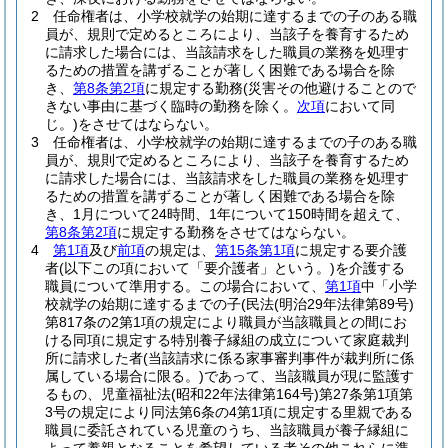
2
任命権者は、小学校就学の始期に達するまでの子のある職
員が、規則で定めるところにより、当該子を養育するため
に請求した場合には、当該請求をした職員の業務を処理す
るための措置を講ずることが著しく困難である場合を除
き、
第8条第2項
に規定する勤務
(災害その他避けることので
きない事由に基づく臨時の勤務を除く。
次項
において同
じ。)
をさせてはならない。
3
任命権者は、小学校就学の始期に達するまでの子のある職
員が、規則で定めるところにより、当該子を養育するため
に請求した場合には、当該請求をした職員の業務を処理す
るための措置を講ずることが著しく困難である場合を除
き、1月について24時間、1年について150時間を超えて、
第8条第2項
に規定する勤務をさせてはならない。
4
第1項
及び
前項
の規定は、
第15条第1項
に規定する要介護
者
(以下この項において「要介護者」という。)
を介護する
職員について準用する。
この場合において、
第1項
中「小学
校就学の始期に達するまでの子
(民法
(明治29年法律第89号)
第817条の2第1項の規定により職員が当該職員との間にお
ける同項に規定する特別養子縁組の成立について家庭裁判
所に請求した者
(当該請求に係る家事審判事件が裁判所に係
属している場合に限る。)
であって、当該職員が現に監護す
るもの、児童福祉法
(昭和22年法律第164号)
第27条第1項第
3号の規定により同法第6条の4第1項に規定する里親である
職員に委託されている児童のうち、当該職員が養子縁組に