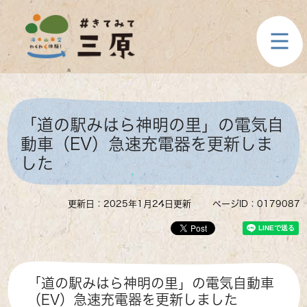
ペ
メ
ー
ニ
ジ
ュ
の
ー
先
を
頭
飛
で
ば
本
す
し
文
「道の駅みはら神明の里」の電気自
。
て
本
動車（EV）急速充電器を更新しま
文
した
へ
更新日：2025年1月24日更新
ページID：0179087
「道の駅みはら神明の里」の電気自動車
（EV）急速充電器を更新しました