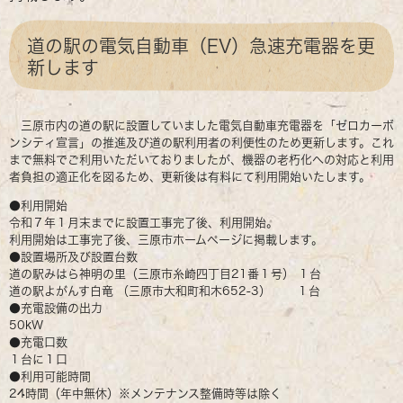
道の駅の電気自動車（EV）急速充電器を更
新します
三原市内の道の駅に設置していました電気自動車充電器を「ゼロカーボ
ンシティ宣言」の推進及び道の駅利用者の利便性のため更新します。これ
まで無料でご利用いただいておりましたが、機器の老朽化への対応と利用
者負担の適正化を図るため、更新後は有料にて利用開始いたします。
●利用開始
令和７年１月末までに設置工事完了後、利用開始。
利用開始は工事完了後、三原市ホームページに掲載します。
●設置場所及び設置台数
道の駅みはら神明の里（三原市糸崎四丁目21番１号） １台
道の駅よがんす白竜 （三原市大和町和木652-3） １台
●充電設備の出力
50kW
●充電口数
１台に１口
●利用可能時間
24時間（年中無休）※メンテナンス整備時等は除く