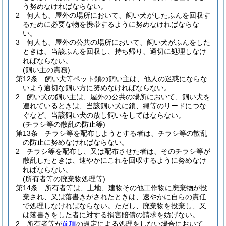
う努めなければならない。
2
何人も、屋外の場所において、飼い犬がしたふんを回収す
るために必要な物を携帯するように努めなければならな
い。
3
何人も、屋外の公共の場所において、飼い犬がふんをした
ときは、当該ふんを回収し、持ち帰り、適切に処理しなけ
ればならない。
(飼い主の責務)
第12条
飼い犬等ペット類の飼い主は、他人の迷惑にならな
いよう適切な飼い方に努めなければならない。
2
飼い犬の飼い主は、屋外の公共の場所において、飼い犬を
連れているときは、当該飼い犬に鎖、縄等のリードにつな
ぐなど、当該飼い犬の放し飼いをしてはならない。
(チラシ等の散乱の防止等)
第13条
チラシ等を配布しようとする者は、チラシ等の散乱
の防止に努めなければならない。
2
チラシ等を配布し、又は配布させた者は、そのチラシ等が
散乱したときは、速やかにこれを回収するように努めなけ
ればならない。
(所有者等の廃棄物処理等)
第14条
所有者等は、土地、建物その他工作物に廃棄物が投
棄され、又は落書きがされたときは、速やかに自らの責任
で処理しなければならない。
ただし、廃棄物を投棄し、又
は落書きをした者に対する損害賠償の請求を妨げない。
2
所有者等が
前項
の規定による処理をしない場合において、