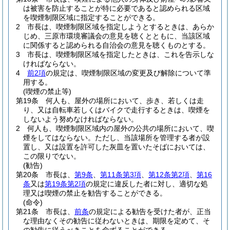
は被害を防止することが特に必要であると認められる区域
を喫煙制限区域に指定することができる。
2
市長は、喫煙制限区域を指定しようとするときは、あらか
じめ、三原市環境審議会の意見を聴くとともに、当該区域
に関係すると認められる自治会の意見を聴くものとする。
3
市長は、喫煙制限区域を指定したときは、これを告示しな
ければならない。
4
前2項
の規定は、喫煙制限区域の変更及び解除について準
用する。
(喫煙の禁止等)
第19条
何人も、屋外の場所において、歩き、若しくは走
り、又は自転車若しくはバイクで走行するときは、喫煙を
しないよう努めなければならない。
2
何人も、喫煙制限区域内の屋外の公共の場所において、喫
煙をしてはならない。
ただし、当該場所を管理する者が設
置し、又は設置を許可した灰皿を置いたそばにおいては、
この限りでない。
(勧告)
第20条
市長は、
第9条
、
第11条第3項
、
第12条第2項
、
第16
条
又は
第19条第2項
の規定に違反した者に対し、適切な処
理又は喫煙の禁止を勧告することができる。
(命令)
第21条
市長は、
前条
の規定による勧告を受けた者が、正当
な理由なくその勧告に従わないときは、期限を定めて、そ