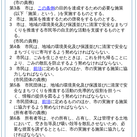
(市の責務)
第3条
市は、
この条例
の目的を達成するための必要な施策
(以下「施策」という。)
を実施するものとする。
2
市は、施策を推進するための啓発をするものとする。
3
市は、地域の環境美化及び保護並びに清潔で安全なまちづ
くりを推進する市民等の自主的な活動を支援するものとす
る。
(市民の責務)
第4条
市民は、地域の環境美化及び保護並びに清潔で安全な
まちづくりに寄与するよう努めなければならない。
2
市民は、ごみを生じさせたときは、これを持ち帰ることに
より、ごみの散乱を防止するよう努めなければならない。
3
市民は、
前項
に定めるもののほか、市の実施する施策に協
力しなればならない。
(市民団体の責務)
第5条
市民団体は、地域の環境美化及び保護並びに清潔で安
全なまちづくりを推進する活動の先導的な役割を担うべ
く、情報の提供を図るよう努めなければならない。
2
市民団体は、
前項
に定めるもののほか、市の実施する施策
に協力するよう努めなければならない。
(所有者等の責務)
第6条
所有者等は、その所有し、占有し、又は管理する土地
において、空き缶等及び吸い殻等を散乱させないため、必
要な措置を講ずるとともに、市の実施する施策に協力しな
ければならない。