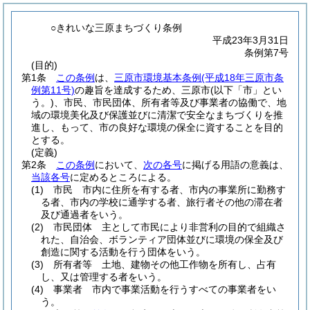
○きれいな三原まちづくり条例
平成23年3月31日
条例第7号
(目的)
第1条
この条例
は、
三原市環境基本条例
(平成18年三原市条
例第11号)
の趣旨を達成するため、三原市
(以下「市」とい
う。)
、市民、市民団体、所有者等及び事業者の協働で、地
域の環境美化及び保護並びに清潔で安全なまちづくりを推
進し、もって、市の良好な環境の保全に資することを目的
とする。
(定義)
第2条
この条例
において、
次の各号
に掲げる用語の意義は、
当該各号
に定めるところによる。
(1)
市民 市内に住所を有する者、市内の事業所に勤務す
る者、市内の学校に通学する者、旅行者その他の滞在者
及び通過者をいう。
(2)
市民団体 主として市民により非営利の目的で組織さ
れた、自治会、ボランティア団体並びに環境の保全及び
創造に関する活動を行う団体をいう。
(3)
所有者等 土地、建物その他工作物を所有し、占有
し、又は管理する者をいう。
(4)
事業者 市内で事業活動を行うすべての事業者をい
う。