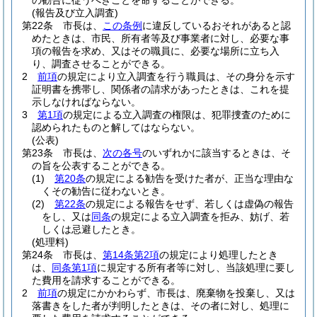
の勧告に従うべきことを命ずることができる。
(報告及び立入調査)
第22条
市長は、
この条例
に違反しているおそれがあると認
めたときは、市民、所有者等及び事業者に対し、必要な事
項の報告を求め、又はその職員に、必要な場所に立ち入
り、調査させることができる。
2
前項
の規定により立入調査を行う職員は、その身分を示す
証明書を携帯し、関係者の請求があったときは、これを提
示しなければならない。
3
第1項
の規定による立入調査の権限は、犯罪捜査のために
認められたものと解してはならない。
(公表)
第23条
市長は、
次の各号
のいずれかに該当するときは、そ
の旨を公表することができる。
(1)
第20条
の規定による勧告を受けた者が、正当な理由な
くその勧告に従わないとき。
(2)
第22条
の規定による報告をせず、若しくは虚偽の報告
をし、又は
同条
の規定による立入調査を拒み、妨げ、若
しくは忌避したとき。
(処理料)
第24条
市長は、
第14条第2項
の規定により処理したとき
は、
同条第1項
に規定する所有者等に対し、当該処理に要し
た費用を請求することができる。
2
前項
の規定にかかわらず、市長は、廃棄物を投棄し、又は
落書きをした者が判明したときは、その者に対し、処理に