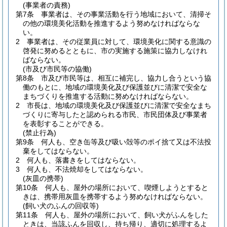
(事業者の責務)
第7条
事業者は、その事業活動を行う地域において、清掃そ
の他の環境美化活動を推進するよう努めなければならな
い。
2
事業者は、その従業員に対して、環境美化に関する意識の
啓発に努めるとともに、市の実施する施策に協力しなけれ
ばならない。
(市及び市民等の協働)
第8条
市及び市民等は、相互に補完し、協力し合うという協
働のもとに、地域の環境美化及び保護並びに清潔で安全な
まちづくりを推進する活動に努めなければならない。
2
市長は、地域の環境美化及び保護並びに清潔で安全なまち
づくりに寄与したと認められる市民、市民団体及び事業者
を表彰することができる。
(禁止行為)
第9条
何人も、空き缶等及び吸い殻等のポイ捨て又は不法投
棄をしてはならない。
2
何人も、落書きをしてはならない。
3
何人も、不法焼却をしてはならない。
(灰皿の携帯)
第10条
何人も、屋外の場所において、喫煙しようとすると
きは、携帯用灰皿を携帯するよう努めなければならない。
(飼い犬のふんの回収等)
第11条
何人も、屋外の場所において、飼い犬がふんをした
ときは、当該ふんを回収し、持ち帰り、適切に処理するよ