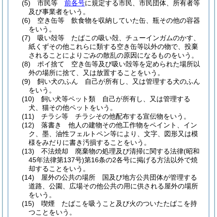
(5)
市民等
前各号
に規定する市民、市民団体、所有者等
及び事業者をいう。
(6)
空き缶等 飲食物を収納していた缶、瓶その他の容器
をいう。
(7)
吸い殻等 たばこの吸い殻、チューインガムのかす、
紙くずその他これらに類する空き缶等以外の物で、投棄
されることによりごみの散乱の原因になるものをいう。
(8)
ポイ捨て 空き缶等及び吸い殻等を定められた場所以
外の場所に捨て、又は放置することをいう。
(9)
飼い犬のふん 自己が所有し、又は管理する犬のふん
をいう。
(10)
飼い犬等ペット類 自己が所有し、又は管理する
犬、猫その他ペットをいう。
(11)
チラシ等 チラシその他配布する宣伝物をいう。
(12)
落書き 他人の建物その他工作物をペイント、イン
ク、墨、油性フェルトペン等により、文字、図形又は模
様をみだりに書き汚損することをいう。
(13)
不法焼却 廃棄物の処理及び清掃に関する法律
(昭和
45年法律第137号)
第16条の2各号に掲げる方法以外で焼
却することをいう。
(14)
屋外の公共の場所 国及び地方公共団体が管理する
道路、公園、広場その他公共の用に供される屋外の場所
をいう。
(15)
喫煙 たばこを吸うこと及び火のついたたばこを持
つことをいう。