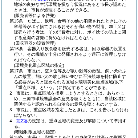
地域の良好な生活環境を損なう状況にあると市長が認めた
ときは、市長が処理することができる。
(販売者等による啓発)
第15条
たばこ、飲料、食料その他の消費されたときにその
容器等がポイ捨てされるおそれが高い物の製造、加工又は
販売を行う者は、その消費者に対し、ポイ捨ての防止に関
する意識の啓発に努めなければならない。
(回収容器の設置管理)
第16条
容器入り飲食物を販売する者は、回収容器の設置を
行い、その機能が十分に発揮されるよう適正に管理しなけ
ればならない。
(環境美化重点区域の指定)
第17条
市長は、空き缶等及び吸い殻等の散乱、飼い犬のふ
んの放置、飼い犬の放し飼い並びに不法焼却を特に防止す
る必要があると認められる区域を環境美化重点区域
(以下
「重点区域」という。)
に指定することができる。
2
市長は、重点区域を指定しようとするときは、あらかじ
め、三原市環境審議会の意見を聴くとともに、当該区域に
関係すると認められる自治会の意見を聴くものとする。
3
市長は、重点区域を指定したときは、これを告示しなけれ
ばならない。
4
前2項
の規定は、重点区域の変更及び解除について準用す
る。
(喫煙制限区域の指定)
第18条
市長は、喫煙による他人の身体及び財産への影響又