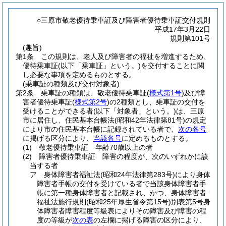
○三原市敬老優待乗車証及び障害者優待乗車証交付規則
平成17年3月22日
規則第101号
(趣旨)
第1条
この規則は、老人及び障害者の福祉を増進するため、
優待乗車証
(以下「乗車証」という。)
を交付することに関
し必要な事項を定めるものとする。
(乗車証の種類及び交付対象者)
第2条
乗車証の種類は、敬老優待乗車証
(
様式第1号
)
及び障
害者優待乗車証
(
様式第2号
)
の2種類とし、乗車証の交付を
受けることができる者
(以下「対象者」という。)
は、三原
市に居住し、住民基本台帳法
(昭和42年法律第81号)
の規定
により市の住民基本台帳に記録されている者で、
次の各号
に掲げる区分により、
当該各号
に定めるものとする。
(1)
敬老優待乗車証 年齢70歳以上の者
(2)
障害者優待乗車証 障害の程度が、次のいずれかに該
当する者
ア
身体障害者福祉法
(昭和24年法律第283号)
により身体
障害者手帳の交付を受けている者で当該身体障害者手
帳に第一種身体障害者と記載され、かつ、身体障害者
福祉法施行規則
(昭和25年厚生省令第15号)
別表第5号身
体障害者障害程度等級表によりその障害及び障害の程
度の等級が
次の表
の左欄に掲げる障害の区分により、