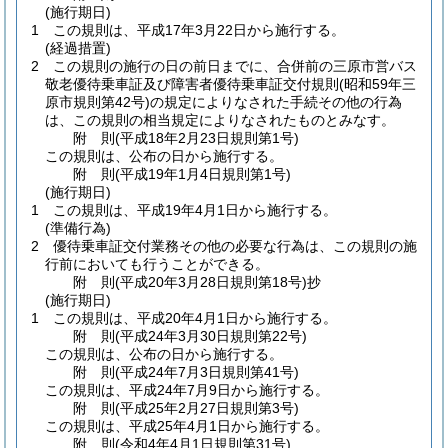
(施行期日)
1
この規則は、平成17年3月22日から施行する。
(経過措置)
2
この規則の施行の日の前日までに、合併前の三原市営バス
敬老優待乗車証及び障害者優待乗車証交付規則
(昭和59年三
原市規則第42号)
の規定によりなされた手続その他の行為
は、この規則の相当規定によりなされたものとみなす。
附
則
(平成18年2月23日
規則第1号)
この規則は、公布の日から施行する。
附
則
(平成19年1月4日
規則第1号)
(施行期日)
1
この規則は、平成19年4月1日から施行する。
(準備行為)
2
優待乗車証交付業務その他の必要な行為は、この規則の施
行前においても行うことができる。
附
則
(平成20年3月28日
規則第18号)
抄
(施行期日)
1
この規則は、平成20年4月1日から施行する。
附
則
(平成24年3月30日
規則第22号)
この規則は、公布の日から施行する。
附
則
(平成24年7月3日
規則第41号)
この規則は、平成24年7月9日から施行する。
附
則
(平成25年2月27日
規則第3号)
この規則は、平成25年4月1日から施行する。
附
則
(令和4年4月1日
規則第31号)