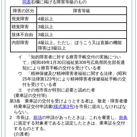
同表
右欄に掲げる障害等級のもの
障害の区分
障害等級
視覚障害
4級以上
聴覚障害
3級以上
肢体不自由
3級以上
内部障害
4級以上。ただし、ぼうこう又は直腸の機能
障害は3級以上
イ
「知的障害者に対する療育手帳交付の実施につい
て」
(昭和49年1月30日福祉第308号広島県民生部長通
知)
により療育手帳の交付を受けている者
ウ
「精神保健及び精神障害者福祉に関する法律」
(昭和
25年法律第123号)
により精神障害者保健福祉手帳の交
付を受けている者
エ
その他市長が特別に必要と認めた者
(乗車証の交付等)
第3条
乗車証の交付を受けようとする者は、敬老・障害者優
待乗車証交付申請書
(
様式第3号
)
を市長に提出しなければな
らない。
2
市長は、
前項
の申請があったときは、これを審査し、
前条
に規定する対象者であると認定したときは、乗車証を交付
するものとする。
(介護者)