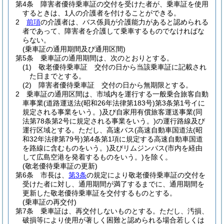
第4条
障害者優待乗車証の交付を受けた者が、乗車証を使用
するときは、1人の介護者を付けることができる。
2
前項
の介護者は、バス係員が介護能力があると認められる
者であって、障害者を介護して乗車するものでなければな
らない。
(乗車証の通用期間及び通用区間)
第5条
乗車証の通用期間は、次のとおりとする。
(1)
敬老優待乗車証 交付の日から当該乗車証に記載され
た日までとする。
(2)
障害者優待乗車証 交付の日から無期限とする。
2
乗車証の通用区間は、市域内を運行する一般乗合旅客自動
車事業
(道路運送法
(昭和26年法律第183号)
第3条第1号イに
規定される事業をいう。)
及び自家用有償旅客運送事業
(同
法第78条第2号に規定される事業をいう。)
の運行路線及び
運行区域とする。
ただし、高速バス
(高速自動車国道法
(昭
和32年法律第79号)
第4条第1項に規定する高速自動車国道
を路線に含むものをいう。)
及びリムジンバス
(市内を経由
して広島空港を発着するものをいう。)
を除く。
(敬老優待乗車証の更新)
第6条
市長は、
第3条
の規定により敬老優待乗車証の交付を
受けた者に対し、通用期間が満了するまでに、通用期間を
更新した敬老優待乗車証を交付するものとする。
(乗車証の再交付)
第7条
乗車証は、再交付しないものとする。
ただし、汚損、
破損等により使用が著しく困難と認められる場合若しくは