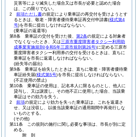
災害等により滅失した場合又は市長が必要と認めた場合
は、この限りでない。
2
前項ただし書
の規定により乗車証の再交付を受けようとす
るときは、敬老・障害者優待乗車証再交付申請書
(
様式第4
号
)
を市長に提出しなければならない。
(乗車証の返還等)
第8条
乗車証の交付を受けた後、
第2条
の規定による対象者
でなくなったとき、又は
三原市重度障害者タクシー利用助
成事業実施規則
(令和5年三原市規則第26号)
に定める三原市
重度障害者タクシー利用券の交付を受けるときは、直ちに
乗車証を市長に返還しなければならない。
(紛失等の届出)
第9条
乗車証を紛失したときは、直ちに敬老・障害者優待乗
車証紛失届
(
様式第5号
)
を市長に提出しなければならない。
(不正使用の禁止)
第10条
乗車証の使用は、記名本人に限るものとし、他人に
貸与し、又は譲渡し、その他不正に使用した場合、当該乗
車証はその効力を失う。
2
前項
の規定により効力を失った乗車証は、これを返還さ
せ、又は没収し、以後当該乗車証の通用期間中再発行しな
いものとする。
(その他)
第11条
この規則の施行に関し必要な事項は、市長が別に定
める。
附
則