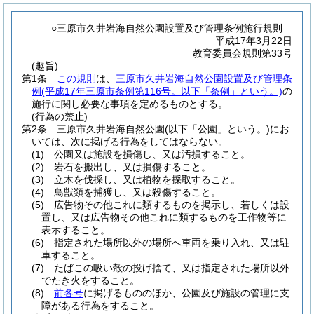
○三原市久井岩海自然公園設置及び管理条例施行規則
平成17年3月22日
教育委員会規則第33号
(趣旨)
第1条
この規則
は、
三原市久井岩海自然公園設置及び管理条
例
(平成17年三原市条例第116号。以下「条例」という。)
の
施行に関し必要な事項を定めるものとする。
(行為の禁止)
第2条
三原市久井岩海自然公園
(以下「公園」という。)
にお
いては、次に掲げる行為をしてはならない。
(1)
公園又は施設を損傷し、又は汚損すること。
(2)
岩石を搬出し、又は損傷すること。
(3)
立木を伐採し、又は植物を採取すること。
(4)
鳥獣類を捕獲し、又は殺傷すること。
(5)
広告物その他これに類するものを掲示し、若しくは設
置し、又は広告物その他これに類するものを工作物等に
表示すること。
(6)
指定された場所以外の場所へ車両を乗り入れ、又は駐
車すること。
(7)
たばこの吸い殻の投げ捨て、又は指定された場所以外
でたき火をすること。
(8)
前各号
に掲げるもののほか、公園及び施設の管理に支
障がある行為をすること。