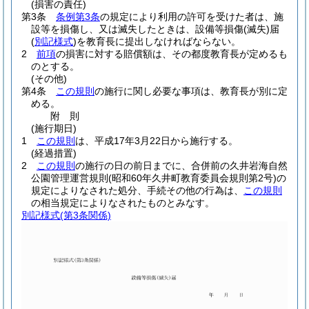
(損害の責任)
第3条
条例第3条
の規定により利用の許可を受けた者は、施
設等を損傷し、又は滅失したときは、設備等損傷
(滅失)
届
(
別記様式
)
を教育長に提出しなければならない。
2
前項
の損害に対する賠償額は、その都度教育長が定めるも
のとする。
(その他)
第4条
この規則
の施行に関し必要な事項は、教育長が別に定
める。
附
則
(施行期日)
1
この規則
は、平成17年3月22日から施行する。
(経過措置)
2
この規則
の施行の日の前日までに、合併前の久井岩海自然
公園管理運営規則
(昭和60年久井町教育委員会規則第2号)
の
規定によりなされた処分、手続その他の行為は、
この規則
の相当規定によりなされたものとみなす。
別記様式
(第3条関係)