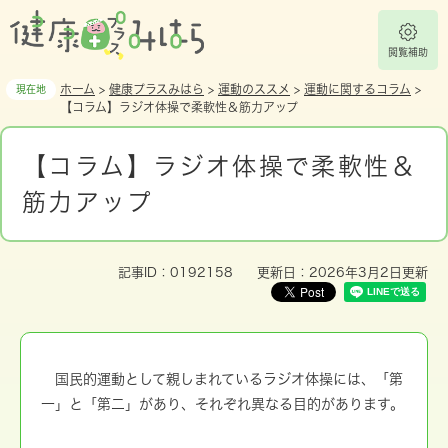
ペ
メ
ー
ニ
ジ
ュ
閲覧補助
の
ー
ホーム
>
健康プラスみはら
>
運動のススメ
>
運動に関するコラム
>
現在地
先
を
【コラム】ラジオ体操で柔軟性＆筋力アップ
頭
飛
本
で
ば
文
す
し
【コラム】ラジオ体操で柔軟性＆
。
て
筋力アップ
本
文
へ
記事ID：0192158
更新日：2026年3月2日更新
国民的運動として親しまれているラジオ体操には、「第
一」と「第二」があり、それぞれ異なる目的があります。