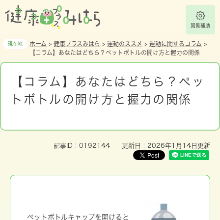
ペ
メ
ー
ニ
ジ
ュ
閲覧補助
の
ー
ホーム
>
健康プラスみはら
>
運動のススメ
>
運動に関するコラム
>
現在地
先
を
【コラム】あなたはどちら？ペットボトルの開け方と握力の関係
頭
飛
本
で
ば
文
す
し
【コラム】あなたはどちら？ペッ
。
て
トボトルの開け方と握力の関係
本
文
へ
記事ID：0192144
更新日：2026年1月14日更新
ペットボトルキャップを開けると