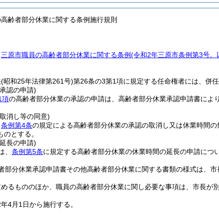
の高齢者部分休業に関する条例施行規則
、
三原市職員の高齢者部分休業に関する条例
(令和2年三原市条例第3号。
法
(昭和25年法律第261号)
第26条の3第1項に規定する任命権者には、併
承認の申請)
1項
の高齢者部分休業の承認の申請は、高齢者部分休業承認申請書によ
取消し等の同意)
、
条例第4条
の規定による高齢者部分休業の承認の取消し又は休業時間の
ものとする。
延長の申請)
は、
条例第5条
に規定する高齢者部分休業の休業時間の延長の申請につ
者部分休業承認申請書その他高齢者部分休業に関する書類の様式は、市
定めるもののほか、職員の高齢者部分休業に関し必要な事項は、市長が
2年4月1日から施行する。