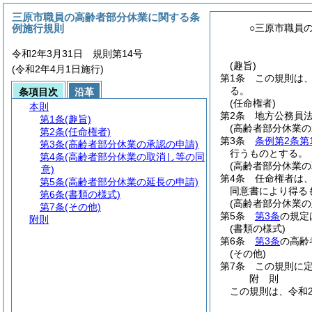
三原市職員の高齢者部分休業に関する条
例施行規則
○三原市職員
令和2年3月31日 規則第14号
(趣旨)
(令和2年4月1日施行)
第1条
この規則は
る。
条項目次
沿革
(任命権者)
本則
第2条
地方公務員
第1条
(趣旨)
(高齢者部分休業の
第2条
(任命権者)
第3条
条例第2条第
第3条
(高齢者部分休業の承認の申請)
行うものとする。
第4条
(高齢者部分休業の取消し等の同
(高齢者部分休業の
意)
第4条
任命権者は
第5条
(高齢者部分休業の延長の申請)
同意書により得る
第6条
(書類の様式)
(高齢者部分休業の
第7条
(その他)
第5条
第3条
の規定
附則
(書類の様式)
第6条
第3条
の高齢
(その他)
第7条
この規則に
附
則
この規則は、令和