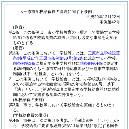
○三原市学校給食費の管理に関する条例
平成29年12月22日
条例第42号
(趣旨)
第1条
この条例は、市が学校教育の一環として実施する学校
給食に係る学校給食費の取扱いに関し必要な事項を定める
ものとする。
(定義)
第2条
この条例において「学校等」とは、
三原市立学校設置
条例
(平成17年三原市条例第98号)
第2条
に規定する小学校、
同条例第3条
に規定する中学校並びに
同条例第4条
に規定す
る幼稚園のうち三原市立田野浦幼稚園及び三原市立本郷幼
稚園
(以下「幼稚園」という。)
をいう。
2
この条例において「学校給食」とは、小学校及び中学校に
おいて実施する学校給食法
(昭和29年法律第160号。以下
「法」という。)
第3条第1項に規定する学校給食並びに幼稚
園において実施する食事の提供をいう。
(学校給食の実施)
第3条
市は、学校等において学校給食を実施するものとす
る。
(学校給食費の徴収)
第4条
市長は、次に掲げる者
(以下「保護者等」という。)
か
ら、学校給食に要する経費
(法第11条第2項に規定する同条