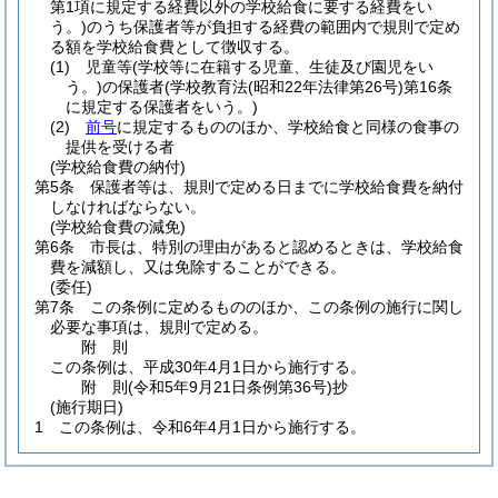
第1項に規定する経費以外の学校給食に要する経費をい
う。)
のうち保護者等が負担する経費の範囲内で規則で定め
る額を学校給食費として徴収する。
(1)
児童等
(学校等に在籍する児童、生徒及び園児をい
う。)
の保護者
(学校教育法
(昭和22年法律第26号)
第16条
に規定する保護者をいう。)
(2)
前号
に規定するもののほか、学校給食と同様の食事の
提供を受ける者
(学校給食費の納付)
第5条
保護者等は、規則で定める日までに学校給食費を納付
しなければならない。
(学校給食費の減免)
第6条
市長は、特別の理由があると認めるときは、学校給食
費を減額し、又は免除することができる。
(委任)
第7条
この条例に定めるもののほか、この条例の施行に関し
必要な事項は、規則で定める。
附
則
この条例は、平成30年4月1日から施行する。
附
則
(令和5年9月21日
条例第36号)
抄
(施行期日)
1
この条例は、令和6年4月1日から施行する。