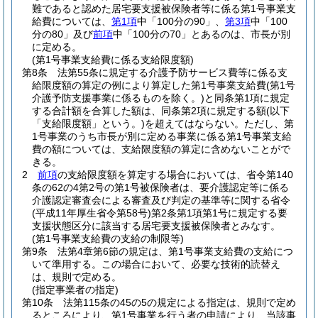
難であると認めた居宅要支援被保険者等に係る第1号事業支
給費については、
第1項
中「100分の90」、
第3項
中「100
分の80」及び
前項
中「100分の70」とあるのは、市長が別
に定める。
(第1号事業支給費に係る支給限度額)
第8条
法第55条に規定する介護予防サービス費等に係る支
給限度額の算定の例により算定した第1号事業支給費
(第1号
介護予防支援事業に係るものを除く。)
と同条第1項に規定
する合計額を合算した額は、同条第2項に規定する額
(以下
「支給限度額」という。)
を超えてはならない。
ただし、第
1号事業のうち市長が別に定める事業に係る第1号事業支給
費の額については、支給限度額の算定に含めないことがで
きる。
2
前項
の支給限度額を算定する場合においては、省令第140
条の62の4第2号の第1号被保険者は、要介護認定等に係る
介護認定審査会による審査及び判定の基準等に関する省令
(平成11年厚生省令第58号)
第2条第1項第1号に規定する要
支援状態区分に該当する居宅要支援被保険者とみなす。
(第1号事業支給費の支給の制限等)
第9条
法第4章第6節の規定は、第1号事業支給費の支給につ
いて準用する。
この場合において、必要な技術的読替え
は、規則で定める。
(指定事業者の指定)
第10条
法第115条の45の5の規定による指定は、規則で定め
るところにより、第1号事業を行う者の申請により、当該事