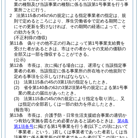
業の種類及び当該事業の種類に係る当該第1号事業を行う事
業所ごとに行う。
2
法第115条の45の6の規定による指定事業者の指定は、規
則で定めるところにより、厚生労働省令で定める期間ごと
にその更新を受けなければ、その期間の経過によって、そ
の効力を失う。
(不正利得の徴収)
第11条
偽りその他不正の行為によって第1号事業支給費を
受けた者があるときは、市はその者からその支給の価額の
全部又は一部を徴収することができる。
(公示)
第12条
市長は、次に掲げる場合には、遅滞なく当該指定事
業者の名称、当該指定に係る事業所の所在地その他規則で
定める事項を公示しなければならない。
(1)
法第115条の45の3第1項の指定をしたとき。
(2)
省令第140条の62の3第2項第4号の規定による第1号事
業の廃止の届出があったとき。
(3)
法第115条の45の9の規定により指定を取り消し、又
は指定の全部若しくは一部の効力を停止したとき。
(報告等)
第13条
市長は、介護予防・日常生活支援総合事業の適切か
つ有効な実施を図るため必要があると認めるときは、
第4条
第1項各号
に掲げる第1号事業を行う者
(以下この項において
「事業者」という。)
若しくは事業者であった者若しくは当
該事業に係る事業所の従業者であった者
(以下この項におい