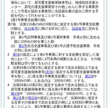
場合において、居宅要支援被保険者等は、地域包括支援セ
ンター、居宅介護支援事業所その他これらに準ずる事業所
として市長が認める事業所に当該届出書の提出に関する手
続を代わって行わせることができる。
(第1号事業支給費の額)
第7条
法第115条の45の3第2項に規定する第1号事業支給費
の額は、
次の各号
に掲げる区分に応じ、
当該各号
に定める
額とする。
(1)
第1号訪問事業及び第1号通所事業 市長が別に定める
額に100分の90を乗じた額
(2)
第1号
生活支援事業及び第1号介護予防支援事業 市長
が別に定める額
2
前項
の規定により第1号事業に対する支給費を算定した場
合において、その額に1円未満の端数があるときは、その端
数金額は切り捨てるものとする。
3
法第59条の2第1項に規定する政令で定める額以上である
居宅要支援被保険者等
(
次項
に規定する居宅要支援被保険者
等を除く。)
に係る第1号事業支給費については、
第1項
中
「100分の90」とあるのは「100分の80」とする。
4
法第59条の2第2項に規定する政令で定める額以上である
居宅要支援被保険者等に係る第1号事業支給費については、
第1項
中「100分の90」とあるのは「100分の70」とする。
5
第1項
及び
前2項
の規定にかかわらず、法第60条に規定す
る災害その他省令で定める規定の例による特別の事情があ
ることにより、第1号事業に必要な費用を負担することが困