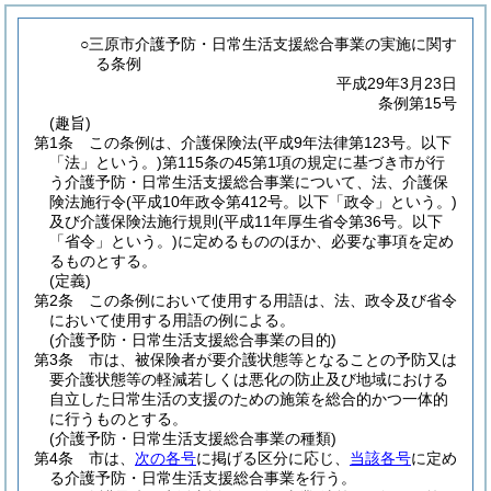
○三原市介護予防・日常生活支援総合事業の実施に関す
る条例
平成29年3月23日
条例第15号
(趣旨)
第1条
この条例は、介護保険法
(平成9年法律第123号。以下
「法」という。)
第115条の45第1項の規定に基づき市が行
う介護予防・日常生活支援総合事業について、法、介護保
険法施行令
(平成10年政令第412号。以下「政令」という。)
及び介護保険法施行規則
(平成11年厚生省令第36号。以下
「省令」という。)
に定めるもののほか、必要な事項を定め
るものとする。
(定義)
第2条
この条例において使用する用語は、法、政令及び省令
において使用する用語の例による。
(介護予防・日常生活支援総合事業の目的)
第3条
市は、被保険者が要介護状態等となることの予防又は
要介護状態等の軽減若しくは悪化の防止及び地域における
自立した日常生活の支援のための施策を総合的かつ一体的
に行うものとする。
(介護予防・日常生活支援総合事業の種類)
第4条
市は、
次の各号
に掲げる区分に応じ、
当該各号
に定め
る介護予防・日常生活支援総合事業を行う。