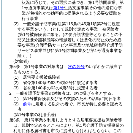
状況に応じて、その選択に基づき、第1号訪問事業、第
1号通所事業又は
第1号
生活支援事業その他の適切な事
業が包括的かつ効率的に提供されるよう必要な援助を
行う事業
(2)
一般介護予防事業
(法第115条の45第1項第2号に規定
する事業をいう。)
として規則で定める事業 被保険者
(第1号被保険者に限る。)
の要介護状態等となることの予
防又は要介護状態等の軽減若しくは悪化の防止のため必
要な事業
(介護予防サービス事業及び地域密着型介護予防
サービス事業並びに第1号訪問事業及び第1号通所事業を
除く。)
(対象者)
第5条
第1号事業の対象者は、
次の各号
のいずれかに該当す
るものとする。
(1)
居宅要支援被保険者
(2)
省令第140条の62の4第2号に規定する者
(3)
省令第140条の62の4第3号に規定する者
2
一般介護予防事業の対象者は、次に掲げる者とする。
(1)
第1号被保険者及びその支援のための活動に関わる者
(2)
前号
に規定する以外の者で、市長が特に必要と認める
者
(第1号事業の利用手続)
第6条
第1号事業を利用しようとする居宅要支援被保険者等
は、規則で定めるところにより、第1号介護予防支援事業の
利用に係る届出書を市長に提出しなければならない。
この