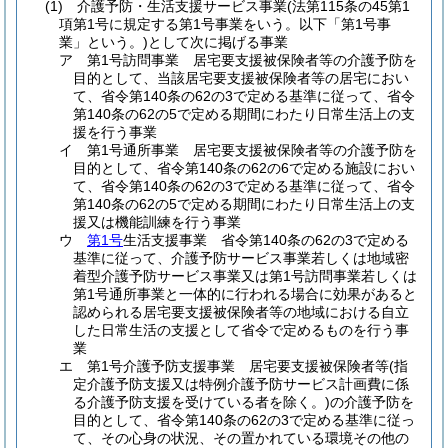
(1)
介護予防・生活支援サービス事業
(法第115条の45第1
項第1号に規定する第1号事業をいう。以下「第1号事
業」という。)
として次に掲げる事業
ア
第1号訪問事業 居宅要支援被保険者等の介護予防を
目的として、当該居宅要支援被保険者等の居宅におい
て、省令第140条の62の3で定める基準に従って、省令
第140条の62の5で定める期間にわたり日常生活上の支
援を行う事業
イ
第1号通所事業 居宅要支援被保険者等の介護予防を
目的として、省令第140条の62の6で定める施設におい
て、省令第140条の62の3で定める基準に従って、省令
第140条の62の5で定める期間にわたり日常生活上の支
援又は機能訓練を行う事業
ウ
第1号
生活支援事業 省令第140条の62の3で定める
基準に従って、介護予防サービス事業若しくは地域密
着型介護予防サービス事業又は第1号訪問事業若しくは
第1号通所事業と一体的に行われる場合に効果があると
認められる居宅要支援被保険者等の地域における自立
した日常生活の支援として省令で定めるものを行う事
業
エ
第1号介護予防支援事業 居宅要支援被保険者等
(指
定介護予防支援又は特例介護予防サービス計画費に係
る介護予防支援を受けている者を除く。)
の介護予防を
目的として、省令第140条の62の3で定める基準に従っ
て、その心身の状況、その置かれている環境その他の