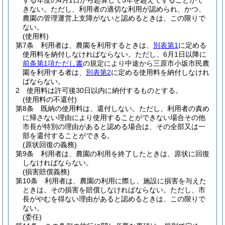
する年度の4月1日から起算して5年を超えてすることがで
きない。
ただし、利用者の適切な利用が認められ、かつ、
農園の管理運営上支障がないと認めるときは、この限りで
ない。
(使用料)
第7条
利用者は、農園を利用するときは、
別表第1
に定める
使用料を納付しなければならない。
ただし、6月1日以降に
前条第1項ただし書
の規定により中途から三原市小坂市民農
園を利用する者は、
別表第2
に定める使用料を納付しなけれ
ばならない。
2
使用料は許可後30日以内に納付するものとする。
(使用料の不還付)
第8条
既納の使用料は、還付しない。
ただし、利用者の責め
に帰さない理由により使用することができない場合その他
市長が特別の理由があると認める場合は、その全部又は一
部を還付することができる。
(原状回復の義務)
第9条
利用者は、農園の利用を終了したときは、原状に回復
しなければならない。
(損害賠償義務)
第10条
利用者は、農園の利用に際し、施設に損害を与えた
ときは、その損害を賠償しなければならない。
ただし、市
長がやむを得ない理由があると認めるときは、この限りで
ない。
(委任)