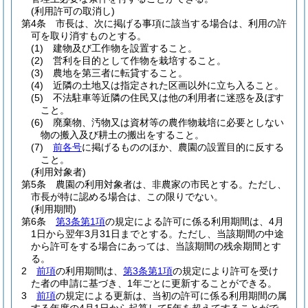
(利用許可の取消し)
第4条
市長は、次に掲げる事項に該当する場合は、利用の許
可を取り消すものとする。
(1)
建物及び工作物を設置すること。
(2)
営利を目的として作物を栽培すること。
(3)
農地を第三者に転貸すること。
(4)
近隣の土地又は指定された区画以外に立ち入ること。
(5)
不法駐車等近隣の住民又は他の利用者に迷惑を及ぼす
こと。
(6)
廃棄物、汚物又は資材等の農作物栽培に必要としない
物の搬入及び耕土の搬出をすること。
(7)
前各号
に掲げるもののほか、農園の設置目的に反する
こと。
(利用対象者)
第5条
農園の利用対象者は、非農家の市民とする。
ただし、
市長が特に認める場合は、この限りでない。
(利用期間)
第6条
第3条第1項
の規定による許可に係る利用期間は、4月
1日から翌年3月31日までとする。
ただし、当該期間の中途
から許可をする場合にあっては、当該期間の残余期間とす
る。
2
前項
の利用期間は、
第3条第1項
の規定により許可を受け
た者の申請に基づき、1年ごとに更新することができる。
3
前項
の規定による更新は、当初の許可に係る利用期間の属