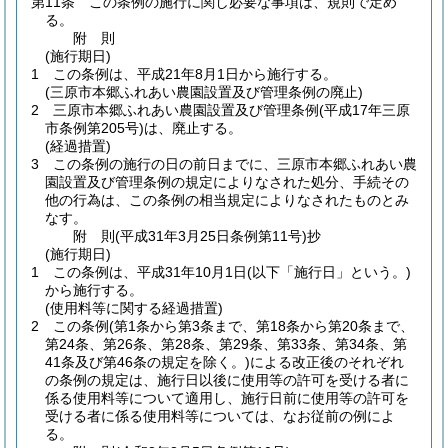
第11条
この条例の施行に関し必要な事項は、規則で定め
る。
附
則
(施行期日)
1
この条例は、平成21年8月1日から施行する。
(三原市本郷ふれあい農園設置及び管理条例の廃止)
2
三原市本郷ふれあい農園設置及び管理条例
(平成17年三原
市条例第205号)
は、廃止する。
(経過措置)
3
この条例の施行の日の前日までに、三原市本郷ふれあい農
園設置及び管理条例の規定によりなされた処分、手続その
他の行為は、この条例の相当規定によりなされたものとみ
なす。
附
則
(平成31年3月25日
条例第11号)
抄
(施行期日)
1
この条例は、平成31年10月1日
(以下「施行日」という。)
から施行する。
(使用料等に関する経過措置)
2
この条例
(第1条から第3条まで、第18条から第20条まで、
第24条、第26条、第28条、第29条、第33条、第34条、第
41条及び第46条の規定を除く。)
による改正後のそれぞれ
の条例の規定は、施行日以後に使用等の許可を受ける者に
係る使用料等について適用し、施行日前に使用等の許可を
受ける者に係る使用料等については、なお従前の例によ
る。