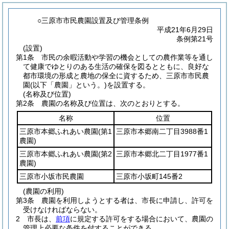
○三原市市民農園設置及び管理条例
平成21年6月29日
条例第21号
(設置)
第1条
市民の余暇活動や学習の機会としての農作業等を通し
て健康でゆとりのある生活の確保を図るとともに、良好な
都市環境の形成と農地の保全に資するため、三原市市民農
園
(以下「農園」という。)
を設置する。
(名称及び位置)
第2条
農園の名称及び位置は、次のとおりとする。
名称
位置
三原市本郷ふれあい農園
(第1
三原市本郷南二丁目3988番1
農園)
三原市本郷ふれあい農園
(第2
三原市本郷北二丁目1977番1
農園)
三原市小坂市民農園
三原市小坂町145番2
(農園の利用)
第3条
農園を利用しようとする者は、市長に申請し、許可を
受けなければならない。
2
市長は、
前項
に規定する許可をする場合において、農園の
管理上必要な条件を付することができる。