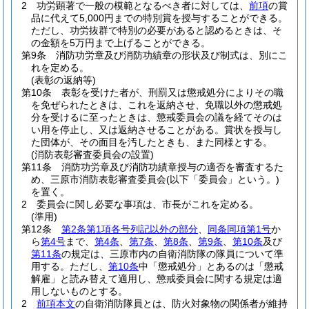
2
功労顕著で一般の模範となるべき者に対しては、
前項
の賞
品に代えて5,000円までの特別賞を授与することができる。
ただし、功労抜群で特別の必要があると認めるときは、そ
の金額を5万円まで上げることができる。
第9条
消防功労章及び消防功績章の形状及び制式は、別にこ
れを定める。
(表彰の返納等)
第10条
表彰を受けた者が、刑罰又は懲戒処分によりその職
を免ぜられたときは、これを返納させ、免職以外の懲戒処
分を受けるに至ったときは、懲戒委員会の議を経てそのは
い用を停止し、又は返納させることがある。
賞状を授与し
た団体が、その面目を汚したときも、また同様とする。
(消防表彰審査委員会の設置)
第11条
消防功労章及び消防功績章授与の適否を審査するた
め、三原市消防表彰審査委員会
(以下「委員会」という。)
を置く。
2
委員会に関し必要な事項は、市長がこれを定める。
(準用)
第12条
第2条第1項各号列記以外の部分
、
同条同項第1号
か
ら
第4号
まで、
第4条
、
第7条
、
第8条
、
第9条
、
第10条
及び
第11条
の規定は、三原市内の自衛消防隊の隊員について準
用する。
ただし、
第10条
中「懲戒処分」とあるのは「懲戒
解雇」と読み替えて適用し、懲戒委員会に関する規定は適
用しないものとする。
2
前項本文
の自衛消防隊員とは、防火対象物の関係者が維持