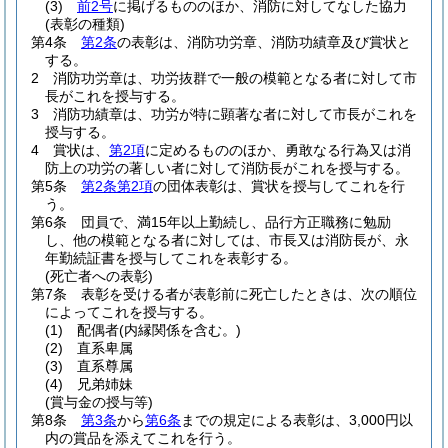
(3)
前2号
に掲げるもののほか、消防に対してなした協力
(表彰の種類)
第4条
第2条
の表彰は、消防功労章、消防功績章及び賞状と
する。
2
消防功労章は、功労抜群で一般の模範となる者に対して市
長がこれを授与する。
3
消防功績章は、功労が特に顕著な者に対して市長がこれを
授与する。
4
賞状は、
第2項
に定めるもののほか、勇敢なる行為又は消
防上の功労の著しい者に対して消防長がこれを授与する。
第5条
第2条第2項
の団体表彰は、賞状を授与してこれを行
う。
第6条
団員で、満15年以上勤続し、品行方正職務に勉励
し、他の模範となる者に対しては、市長又は消防長が、永
年勤続証書を授与してこれを表彰する。
(死亡者への表彰)
第7条
表彰を受ける者が表彰前に死亡したときは、次の順位
によってこれを授与する。
(1)
配偶者
(内縁関係を含む。)
(2)
直系卑属
(3)
直系尊属
(4)
兄弟姉妹
(賞与金の授与等)
第8条
第3条
から
第6条
までの規定による表彰は、3,000円以
内の賞品を添えてこれを行う。