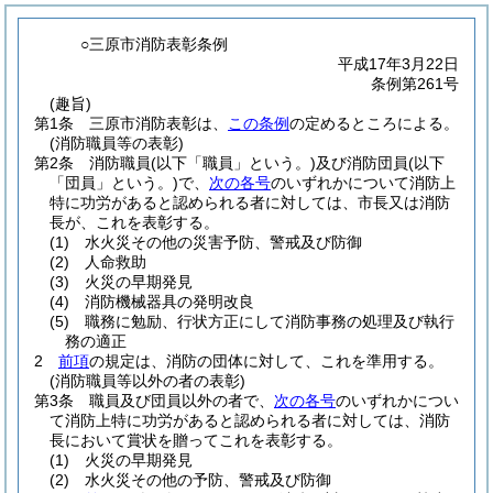
○三原市消防表彰条例
平成17年3月22日
条例第261号
(趣旨)
第1条
三原市消防表彰は、
この条例
の定めるところによる。
(消防職員等の表彰)
第2条
消防職員
(以下「職員」という。)
及び消防団員
(以下
「団員」という。)
で、
次の各号
のいずれかについて消防上
特に功労があると認められる者に対しては、市長又は消防
長が、これを表彰する。
(1)
水火災その他の災害予防、警戒及び防御
(2)
人命救助
(3)
火災の早期発見
(4)
消防機械器具の発明改良
(5)
職務に勉励、行状方正にして消防事務の処理及び執行
務の適正
2
前項
の規定は、消防の団体に対して、これを準用する。
(消防職員等以外の者の表彰)
第3条
職員及び団員以外の者で、
次の各号
のいずれかについ
て消防上特に功労があると認められる者に対しては、消防
長において賞状を贈ってこれを表彰する。
(1)
火災の早期発見
(2)
水火災その他の予防、警戒及び防御