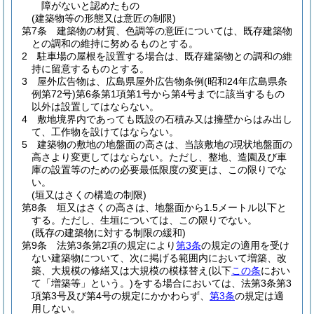
障がないと認めたもの
(建築物等の形態又は意匠の制限)
第7条
建築物の材質、色調等の意匠については、既存建築物
との調和の維持に努めるものとする。
2
駐車場の屋根を設置する場合は、既存建築物との調和の維
持に留意するものとする。
3
屋外広告物は、広島県屋外広告物条例
(昭和24年広島県条
例第72号)
第6条第1項第1号から第4号までに該当するもの
以外は設置してはならない。
4
敷地境界内であっても既設の石積み又は擁壁からはみ出し
て、工作物を設けてはならない。
5
建築物の敷地の地盤面の高さは、当該敷地の現状地盤面の
高さより変更してはならない。
ただし、整地、造園及び車
庫の設置等のための必要最低限度の変更は、この限りでな
い。
(垣又はさくの構造の制限)
第8条
垣又はさくの高さは、地盤面から1.5メートル以下と
する。
ただし、生垣については、この限りでない。
(既存の建築物に対する制限の緩和)
第9条
法第3条第2項の規定により
第3条
の規定の適用を受け
ない建築物について、次に掲げる範囲内において増築、改
築、大規模の修繕又は大規模の模様替え
(以下
この条
におい
て「増築等」という。)
をする場合においては、法第3条第3
項第3号及び第4号の規定にかかわらず、
第3条
の規定は適
用しない。