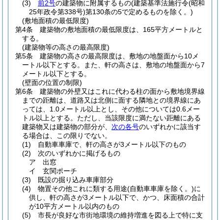
(3)
前2号
の建築物に附属するもの
(建築基準法施行令
(昭和
25年政令第338号)
第130条の5で定めるものを除く。)
(敷地面積の最低限度)
第4条
建築物の敷地面積の最低限度は、165平方メートルと
する。
(建築物等の高さの最高限度)
第5条
建築物の高さの最高限度は、敷地の地盤面から10メ
ートル以下とする。
また、軒の高さは、敷地の地盤面から7
メートル以下とする。
(壁面の位置の制限)
第6条
建築物の外壁又はこれに代わる柱の面から敷地境界線
までの距離は、道路又は北側に面する隣地との境界線にあ
っては、1.0メートル以上とし、その他については0.6メー
トル以上とする。
ただし、当該限度に満たない距離にある
建築物又は建築物の部分が、
次の各号
のいずれかに該当す
る場合は、この限りでない。
(1)
自動車車庫で、軒の高さが3メートル以下のもの
(2)
次のいずれかに掲げるもの
ア
出窓
イ
玄関ポーチ
(3)
既設の掘り込み車庫部分
(4)
物置その他これに類する用途
(自動車車庫を除く。)
に
供し、軒の高さが3メートル以下で、かつ、床面積の合計
が10平方メートル以内のもの
(5)
市長が良好な市街地環境の維持増進を図る上で特に支