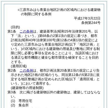
○三原市みはら青葉台地区計画の区域内における建築物
の制限に関する条例
平成17年3月22日
条例第244号
(目的)
第1条
この条例
は、建築基準法
(昭和25年法律第201号。以
下「法」という。)
第68条の2第1項の規定に基づき、都市
計画法
(昭和43年法律第100号)
第12条の4第1項の規定によ
り定めた三原市みはら青葉台地区計画
(以下「地区計画」と
いう。)
の区域内における建築物の用途及び敷地に関する制
限に関し必要な事項を定めることにより、当該区域におけ
る適正な都市機能と健全な都市環境を確保することを目的
とする。
(適用区域)
第2条
この条例
は、都市計画法第20条第1項の規定により告
示された地区計画の区域のうち、同法第12条の5第2項に規
定する地区整備計画が定められた区域
(以下「適用区域」と
いう。)
において適用する。
(建築物等の用途制限)
第3条
次に掲げる建築物以外の建築物は、建築してはならな
い。
(1)
専用住宅
(2)
集会所