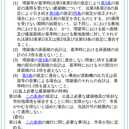
(1)
増築等が基準時
(法第3条第2項の規定により
第3条
の規
定の適用を受けない建築物について、法第3条第2項の規
定により引き続き
第3条
の規定
(
同条
の規定が改正された
場合においては改正前の規定を含むものとする。)
の適用
を受けない期間の始期をいう。以下同じ。)
における敷地
内におけるものであり、かつ、増築等における延べ面積
及び建築面積が基準時における敷地面積に対してそれぞ
れ法第52条第1項又は第2項及び法第53条の規定に適合す
ること。
(2)
増築後の床面積の合計は、基準時における床面積の合
計の1.2倍を超えないこと。
(3)
増築後の
第3条
の規定に適合しない用途に供する建築
物の部分の床面積の合計は、基準時におけるその部分の
床面積の1.2倍を超えないこと。
(4)
第3条
の規定に適合しない事由が原動機の出力又は容
器等の容量による場合は、増築後のそれらの合計は、基
準時の1.2倍を超えないこと。
(公益上必要な建築物等の特例)
第10条
この条例
の規定は、公益上必要な建築物及び良好な
市街地環境を保全することに特に支障がないもので、市長
がやむを得ないと認めた場合には、当該許可の範囲内にお
いて適用しない。
(委任)
第11条
この条例
の施行に関し必要な事項は、市長が別に定
める。