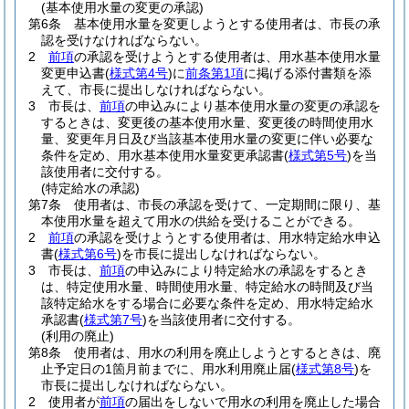
(基本使用水量の変更の承認)
第6条
基本使用水量を変更しようとする使用者は、市長の承
認を受けなければならない。
2
前項
の承認を受けようとする使用者は、用水基本使用水量
変更申込書
(
様式第4号
)
に
前条第1項
に掲げる添付書類を添
えて、市長に提出しなければならない。
3
市長は、
前項
の申込みにより基本使用水量の変更の承認を
するときは、変更後の基本使用水量、変更後の時間使用水
量、変更年月日及び当該基本使用水量の変更に伴い必要な
条件を定め、用水基本使用水量変更承認書
(
様式第5号
)
を当
該使用者に交付する。
(特定給水の承認)
第7条
使用者は、市長の承認を受けて、一定期間に限り、基
本使用水量を超えて用水の供給を受けることができる。
2
前項
の承認を受けようとする使用者は、用水特定給水申込
書
(
様式第6号
)
を市長に提出しなければならない。
3
市長は、
前項
の申込みにより特定給水の承認をするとき
は、特定使用水量、時間使用水量、特定給水の時間及び当
該特定給水をする場合に必要な条件を定め、用水特定給水
承認書
(
様式第7号
)
を当該使用者に交付する。
(利用の廃止)
第8条
使用者は、用水の利用を廃止しようとするときは、廃
止予定日の1箇月前までに、用水利用廃止届
(
様式第8号
)
を
市長に提出しなければならない。
2
使用者が
前項
の届出をしないで用水の利用を廃止した場合