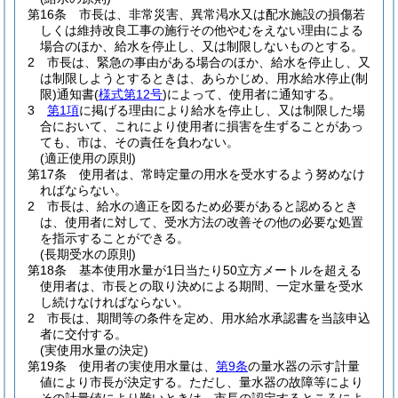
第16条
市長は、非常災害、異常渇水又は配水施設の損傷若
しくは維持改良工事の施行その他やむをえない理由による
場合のほか、給水を停止し、又は制限しないものとする。
2
市長は、緊急の事由がある場合のほか、給水を停止し、又
は制限しようとするときは、あらかじめ、用水給水停止
(制
限)
通知書
(
様式第12号
)
によって、使用者に通知する。
3
第1項
に掲げる理由により給水を停止し、又は制限した場
合において、これにより使用者に損害を生ずることがあっ
ても、市は、その責任を負わない。
(適正使用の原則)
第17条
使用者は、常時定量の用水を受水するよう努めなけ
ればならない。
2
市長は、給水の適正を図るため必要があると認めるとき
は、使用者に対して、受水方法の改善その他の必要な処置
を指示することができる。
(長期受水の原則)
第18条
基本使用水量が1日当たり50立方メートルを超える
使用者は、市長との取り決めによる期間、一定水量を受水
し続けなければならない。
2
市長は、期間等の条件を定め、用水給水承認書を当該申込
者に交付する。
(実使用水量の決定)
第19条
使用者の実使用水量は、
第9条
の量水器の示す計量
値により市長が決定する。
ただし、量水器の故障等により