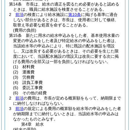
第14条
市長は、給水の適正を図るため必要があると認める
ときは、職員に給水施設を検査させることがある。
2
前項
の検査により給水施設に
第10条
に掲げる基準に適合
しない部分があるときは、市長は、使用者に対して修繕、
取替え等必要な処置を命ずることがある。
(費用の負担)
第15条
新たに用水の給水申込みをした者、基本使用水量の
変更の申込みをした者及び特定給水の申込みをした者は、
当該給水等の申込みにより、特に既設の配水施設を増設
し、又は改良する必要があるときは、その必要を生じた限
度において、当該配水施設の増設又は改良に要する次に掲
げる費用の全部又は一部を負担しなければならない。
(1)
材料費
(2)
運搬費
(3)
労務費
(4)
請負工事費
(5)
委託工事費
(6)
その他の経費
2
前項
の費用は、市長が定める概算額をもって、納期限まで
に納付しなければならない。
3
前項
の規定による費用の概算額を給水等の申込みをした者
が納期限までに納付しないときは、当該給水等の申込みは
なかったものとみなす。
第4章
給水
(給水の原則)