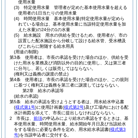
使用水量
(3)
特定使用水量 管理者が定めた基本使用水量を超える
使用者の1日当たりの使用水量
(4)
時間使用水量 基本使用水量
(特定使用水量が定めら
れている場合は、基本使用水量に当該特定使用水量を加
えた水量)
の24分の1の水量
(5)
給水施設 用水の供給を受けるため、使用者が、市の
設置した配水施設から分岐して設ける給水管、受水槽及
びこれらに附随する給水用具
(用途の制限)
第3条
使用者は、市長の承認を受けた場合のほか、供給を受
けた用水を業務及び消防以外の目的に使用し、又は第三者
に分与し、若しくは販売してはならない。
(権利又は義務の譲渡の禁止)
第4条
使用者は、市長の承認を受けた場合のほか、この規則
に基づく権利又は義務を第三者に譲渡してはならない。
第2章
給水の承認等
(給水の承認)
第5条
給水の承認を受けようとする者は、用水給水申込書
(
様式第1号
)
に使用計画書
(
様式第2号
)
及び工場内における配
水計画図を添えて、市長に提出しなければならない。
2
市長は、
前項
の申込みにより給水の承認をするときは、基
本使用水量、時間使用水量、給水開始年月日及び当該給水
をする場合に必要な条件を定め、用水給水承認書
(
様式第3
号
)
を当該申込者に交付する。