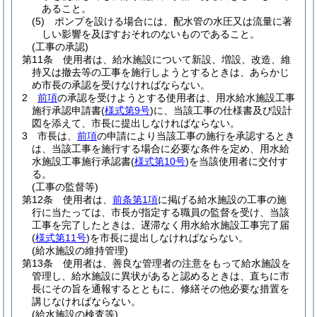
あること。
(5)
ポンプを設ける場合には、配水管の水圧又は流量に著
しい影響を及ぼすおそれのないものであること。
(工事の承認)
第11条
使用者は、給水施設について新設、増設、改造、維
持又は撤去等の工事を施行しようとするときは、あらかじ
め市長の承認を受けなければならない。
2
前項
の承認を受けようとする使用者は、用水給水施設工事
施行承認申請書
(
様式第9号
)
に、当該工事の仕様書及び設計
図を添えて、市長に提出しなければならない。
3
市長は、
前項
の申請により当該工事の施行を承認するとき
は、当該工事を施行する場合に必要な条件を定め、用水給
水施設工事施行承認書
(
様式第10号
)
を当該使用者に交付す
る。
(工事の監督等)
第12条
使用者は、
前条第1項
に掲げる給水施設の工事の施
行に当たっては、市長が指定する職員の監督を受け、当該
工事を完了したときは、遅滞なく用水給水施設工事完了届
(
様式第11号
)
を市長に提出しなければならない。
(給水施設の維持管理)
第13条
使用者は、善良な管理者の注意をもって給水施設を
管理し、給水施設に異状があると認めるときは、直ちに市
長にその旨を通報するとともに、修繕その他必要な措置を
講じなければならない。
(給水施設の検査等)