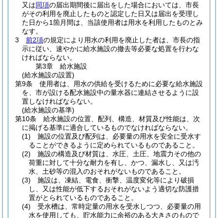
又は
同項
の届出期間後に届出をした場合においては、市長
がその利用を廃止したものと認定した日又は届出を受理し
た日から1箇月間は、当該使用者は用水を利用したものとみ
なす。
3
前2項
の規定により用水の利用を廃止した者は、市長の指
示に従い、速やかに給水施設の撤去等必要な処置を行わな
ければならない。
第3章
給水施設
(給水施設の設置)
第9条
使用者は、用水の供給を受けるために必要な給水施設
を、市が設ける配水施設中の量水器に連結させるように設
置しなければならない。
(給水施設の基準)
第10条
給水施設の位置、配列、構造、材質及び性能は、次
に掲げる基準に適合しているものでなければならない。
(1)
施設の位置及び配列は、必要量の用水を安全に受水す
ることができるように定められているものであること。
(2)
施設の構造及び材質は、水圧、土圧、地震力その他の
荷重に対して十分な耐力を有し、かつ、漏水し、又は汚
水、土砂等の混入のおそれがないものであること。
(3)
施設は、凍結、電食、衝撃、温度変化等により破損
し、又は性能が低下するおそれがないよう適切な防護措
置がとられているものであること。
(4)
受水槽は、常時定量の用水を受水しつつ、必要量の用
水を使用しても、貯水能力に余裕のある大きさのもので