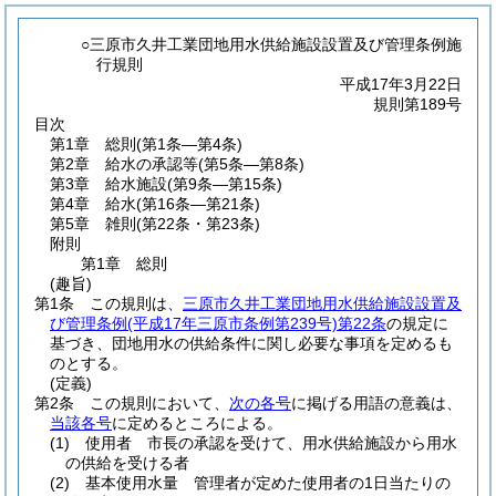
○三原市久井工業団地用水供給施設設置及び管理条例施
行規則
平成17年3月22日
規則第189号
目次
第1章
総則
(第1条―第4条)
第2章
給水の承認等
(第5条―第8条)
第3章
給水施設
(第9条―第15条)
第4章
給水
(第16条―第21条)
第5章
雑則
(第22条・第23条)
附則
第1章
総則
(趣旨)
第1条
この規則は、
三原市久井工業団地用水供給施設設置及
び管理条例
(平成17年三原市条例第239号)
第22条
の規定に
基づき、団地用水の供給条件に関し必要な事項を定めるも
のとする。
(定義)
第2条
この規則において、
次の各号
に掲げる用語の意義は、
当該各号
に定めるところによる。
(1)
使用者 市長の承認を受けて、用水供給施設から用水
の供給を受ける者
(2)
基本使用水量 管理者が定めた使用者の1日当たりの