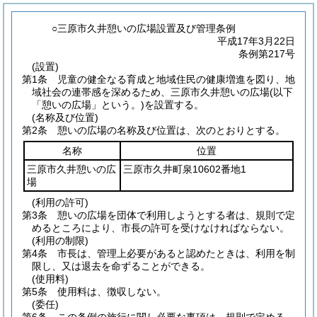
○三原市久井憩いの広場設置及び管理条例
平成17年3月22日
条例第217号
(設置)
第1条
児童の健全なる育成と地域住民の健康増進を図り、地
域社会の連帯感を深めるため、三原市久井憩いの広場
(以下
「憩いの広場」という。)
を設置する。
(名称及び位置)
第2条
憩いの広場の名称及び位置は、次のとおりとする。
名称
位置
三原市久井憩いの広
三原市久井町泉10602番地1
場
(利用の許可)
第3条
憩いの広場を団体で利用しようとする者は、規則で定
めるところにより、市長の許可を受けなければならない。
(利用の制限)
第4条
市長は、管理上必要があると認めたときは、利用を制
限し、又は退去を命ずることができる。
(使用料)
第5条
使用料は、徴収しない。
(委任)