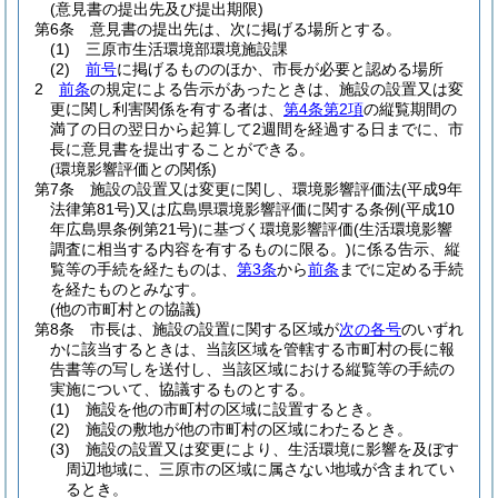
(意見書の提出先及び提出期限)
第6条
意見書の提出先は、次に掲げる場所とする。
(1)
三原市生活環境部環境施設課
(2)
前号
に掲げるもののほか、市長が必要と認める場所
2
前条
の規定による告示があったときは、施設の設置又は変
更に関し利害関係を有する者は、
第4条第2項
の縦覧期間の
満了の日の翌日から起算して2週間を経過する日までに、市
長に意見書を提出することができる。
(環境影響評価との関係)
第7条
施設の設置又は変更に関し、環境影響評価法
(平成9年
法律第81号)
又は広島県環境影響評価に関する条例
(平成10
年広島県条例第21号)
に基づく環境影響評価
(生活環境影響
調査に相当する内容を有するものに限る。)
に係る告示、縦
覧等の手続を経たものは、
第3条
から
前条
までに定める手続
を経たものとみなす。
(他の市町村との協議)
第8条
市長は、施設の設置に関する区域が
次の各号
のいずれ
かに該当するときは、当該区域を管轄する市町村の長に報
告書等の写しを送付し、当該区域における縦覧等の手続の
実施について、協議するものとする。
(1)
施設を他の市町村の区域に設置するとき。
(2)
施設の敷地が他の市町村の区域にわたるとき。
(3)
施設の設置又は変更により、生活環境に影響を及ぼす
周辺地域に、三原市の区域に属さない地域が含まれてい
るとき。