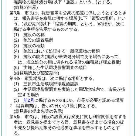
廃棄物の最終処分場
(以下「施設」という。)
とする。
(縦覧の告示)
第3条
市長は、報告書等を公衆の縦覧に供しようとするとき
は、報告書等を縦覧に供する場所
(以下「縦覧の場所」とい
う。)
及び期間
(以下「縦覧の期間」という。)
のほか、次に
掲げる事項を告示するものとする。
(1)
施設の名称
(2)
施設の設置場所
(3)
施設の種類
(4)
施設において処理する一般廃棄物の種類
(5)
施設の能力
(施設が最終処分場である場合にあって
は、埋立処分の用に供される場所の面積及び埋立容量)
(6)
実施した生活環境影響調査の項目
(縦覧場所及び縦覧期間)
第4条
縦覧場所は、次に掲げる場所とする。
(1)
三原市生活環境部環境施設課
(2)
生活環境影響調査を実施した周辺地域内で、市長が指
定する場所
(3)
前2号
に掲げるもののほか、市長が必要と認める場所
2
縦覧期間は、告示の日から1箇月間とする。
(意見書の提出先等の告示)
第5条
市長は、施設の設置又は変更に関し利害関係を有する
者は、意見書を提出できる旨、意見書を提出する場合の提
出先及び提出期限その他必要な事項を告示するものとす
る。