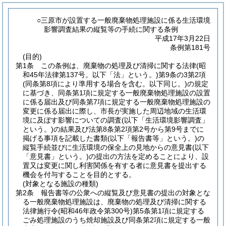
○三原市が設置する一般廃棄物処理施設に係る生活環境
影響調査結果の縦覧等の手続に関する条例
平成17年3月22日
条例第181号
(目的)
第1条
この条例は、廃棄物の処理及び清掃に関する法律
(昭
和45年法律第137号。以下「法」という。)
第9条の3第2項
(同条第8項により準用する場合を含む。以下同じ。)
の規定
に基づき、同条第1項に規定する一般廃棄物処理施設の設置
に係る届出及び同条第7項に規定する一般廃棄物処理施設の
変更に係る届出に際し、市長が実施した周辺地域の生活環
境に及ぼす影響についての調査
(以下「生活環境影響調査」
という。)
の結果及び法第8条第2項第2号から第9号までに
掲げる事項を記載した書類
(以下「報告書等」という。)
の
縦覧手続並びに生活環境の保全上の見地からの意見書
(以下
「意見書」という。)
の提出の方法を定めることにより、設
置又は変更に関し利害関係を有する者に意見書を提出する
機会を付与することを目的とする。
(対象となる施設の種類)
第2条
報告書等の公衆への縦覧及び意見書の提出の対象とな
る一般廃棄物処理施設は、廃棄物の処理及び清掃に関する
法律施行令
(昭和46年政令第300号)
第5条第1項に規定する
ごみ処理施設のうち焼却施設及び同条第2項に規定する一般