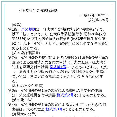
○狂犬病予防法施行細則
平成17年3月22日
規則第129号
(趣旨)
第1条
この規則
は、狂犬病予防法
(昭和25年法律第247号。
以下「法」という。)
、狂犬病予防法施行令
(昭和28年政令
第236号)
及び狂犬病予防法施行規則
(昭和25年厚生省令第
52号。以下「省令」という。)
の施行に関し必要な事項を定
めるものとする。
(犬の登録申請書)
第2条
省令第3条の規定による犬の登録又は法第5条第2項の
規定による注射済票の交付の申請は、犬の登録・狂犬病予
防注射済票交付申請書
(
様式第1号
)
によるものとする。
ただ
し、集合注射及び獣医師での登録及び注射済票交付申請に
ついては、別に定める様式によることができるものとす
る。
(鑑札の再交付申請)
第3条
省令第6条第1項の規定による鑑札の再交付の申請
は、犬の鑑札再交付申請書
(
様式第2号
)
によるものとする。
(犬の死亡届)
第4条
省令第8条第1項の規定による犬が死亡したときの届
出書は、犬の死亡届
(
様式第3号
)
によるものとする。
(抑留犬の公示)