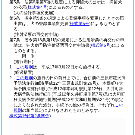
第5条
法第6条第8項の規定による抑留犬の公示は、抑留犬
の公示
(
様式第4号
)
によるものとする。
(犬の登録事項変更届)
第6条
省令第9条の規定による登録事項を変更したときの届
出書は、犬の登録事項変更届
(
様式第5号
)
によるものとす
る。
(注射済票の再交付申請)
第7条
省令第13条第1項の規定による注射済票の再交付の申
請は、狂犬病予防注射済票再交付申請書
(
様式第6号
)
による
ものとする。
附
則
(施行期日)
1
この規則
は、平成17年3月22日から施行する。
(経過措置)
2
この規則
の施行の日の前日までに、合併前の三原市狂犬病
予防法施行細則
(平成12年三原市規則第26号)
、本郷町狂犬
病予防法施行細則
(平成12年本郷町規則第12号)
、久井町狂
犬病予防法施行細則
(平成12年久井町規則第7号)
又は大和町
狂犬病予防法施行規則
(平成12年大和町規則第24号)
の規定
によりなされた処分、手続その他の行為は、それぞれ
この
規則
の相当規定によりなされたものとみなす。
様式第1号
(第2条関係)