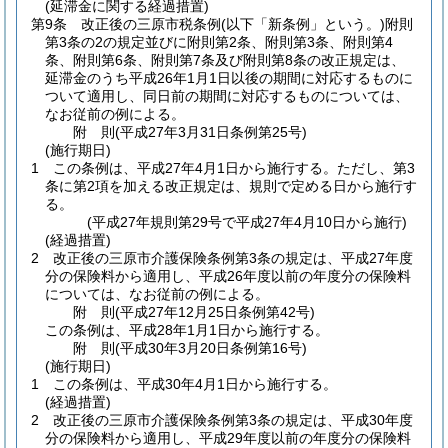
(延滞金に関する経過措置)
第9条
改正後の三原市税条例
(以下「新条例」という。)
附則
第3条の2の規定並びに附則第2条、附則第3条、附則第4
条、附則第6条、附則第7条及び附則第8条の改正規定は、
延滞金のうち平成26年1月1日以後の期間に対応するものに
ついて適用し、同日前の期間に対応するものについては、
なお従前の例による。
附
則
(平成27年3月31日
条例第25号)
(施行期日)
1
この条例は、平成27年4月1日から施行する。
ただし、第3
条に第2項を加える改正規定は、規則で定める日から施行す
る。
(平成27年規則第29号で平成27年4月10日から施行)
(経過措置)
2
改正後の三原市介護保険条例第3条の規定は、平成27年度
分の保険料から適用し、平成26年度以前の年度分の保険料
については、なお従前の例による。
附
則
(平成27年12月25日
条例第42号)
この条例は、平成28年1月1日から施行する。
附
則
(平成30年3月20日
条例第16号)
(施行期日)
1
この条例は、平成30年4月1日から施行する。
(経過措置)
2
改正後の三原市介護保険条例第3条の規定は、平成30年度
分の保険料から適用し、平成29年度以前の年度分の保険料