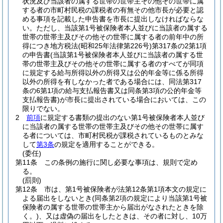
状況及び当該者の属する世帯の世帯主その他その世帯に属
する者の市町村民税の課税者の有無その他市長が必要と認
める事項を記載した申告書を市長に提出しなければならな
い。
ただし、当該第1号被保険者本人並びに当該者の属する
世帯の世帯主及びその他その世帯に属する者の前年中の所
得につき地方税法
(昭和25年法律第226号)
第317条の2第1項
の申告書
(当該第1号被保険者本人並びに当該者の属する世
帯の世帯主及びその他その世帯に属する者のすべてが同項
に規定する給与所得以外の所得又は公的年金等に係る所得
以外の所得を有しなかった者である場合には、同法第317
条の6第1項の給与支払報告書又は同条第3項の公的年金等
支払報告書)
が市長に提出されている場合においては、この
限りでない。
2
前項
に規定する書類の提出のない第1号被保険者本人並び
に当該者の属する世帯の世帯主及びその他その世帯に属す
る者については、市町村民税が課税されているものとみな
して
第3条
の規定を適用することができる。
(委任)
第11条
この条例の施行に関し必要な事項は、規則で定め
る。
(罰則)
第12条
市は、第1号被保険者が法第12条第1項本文の規定に
よる届出をしないとき
(同条第2項の規定により当該第1号被
保険者の属する世帯の世帯主から届出がなされたときを除
く。)
、又は虚偽の届出をしたときは、その者に対し、10万