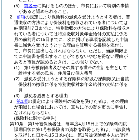
たこと。
(5)
前各号
に掲げるもののほか、市長において特別の事情
があると認められること。
2
前項
の規定により保険料の減免を受けようとする者は、普
通徴収の方法により保険料を徴収されている者については
納期限前7日までに、特別徴収の方法により保険料を徴収さ
れている者については特別徴収対象年金給付の支払に係る
月の前前月の15日までに、次に掲げる事項を記載した申請
書に減免を受けようとする理由を証明する書類を添付し
て、市長に提出しなければならない。
ただし、当該期限ま
でに申請書を提出することができないやむを得ない理由が
あると市長が認めるときは、この限りでない。
(1)
第1号被保険者及びその属する世帯の生計を主として
維持する者の氏名、住所及び個人番号
(2)
減免を受けようとする保険料の額及び納期限又は当該
保険料の徴収に係る特別徴収対象年金給付の支払に係る
月
(3)
減免を必要とする理由
3
第1項
の規定により保険料の減免を受けた者は、その理由
が消滅した場合においては、直ちにその旨を市長に申告し
なければならない。
(保険料に関する申告)
第10条
第1号被保険者は、毎年度4月15日まで
(保険料の賦
課期日後に第1号被保険者の資格を取得した者は、当該資格
を取得した日から15日以内)
に、第1号被保険者本人の所得