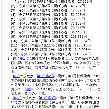
という。)
第38条第1項第1号に掲げる者 27,736円
(2)
令第38条第1項第2号に掲げる者 41,757円
(3)
令第38条第1項第3号に掲げる者 42,062円
(4)
令第38条第1項第4号に掲げる者 51,206円
(5)
令第38条第1項第5号に掲げる者 60,960円
(6)
令第38条第1項第6号に掲げる者 73,152円
(7)
令第38条第1項第7号に掲げる者 79,248円
(8)
令第38条第1項第8号に掲げる者 91,440円
(9)
令第38条第1項第9号に掲げる者 103,632円
(10)
令第38条第1項第10号に掲げる者 115,824円
(11)
令第38条第1項第11号に掲げる者 128,016円
(12)
令第38条第1項第12号に掲げる者 140,208円
(13)
令第38条第1項第13号に掲げる者 146,304円
2
前項第1号
に掲げる第1号被保険者についての保険料の減
額賦課に係る令和6年度から令和8年度までの各年度におけ
る保険料率は、
同号
の規定にかかわらず、17,373円とす
る。
3
前項
の規定は、
第1項第2号
に掲げる第1号被保険者につい
ての保険料の減額賦課に係る令和6年度から令和8年度まで
の各年度における保険料率について準用する。
この場合に
おいて、
前項
中「17,373円」とあるのは、「29,565円」と
読み替えるものとする。
4
第2項
の規定は、
第1項第3号
に掲げる第1号被保険者につ
いての保険料の減額賦課に係る令和6年度から令和8年度ま
での各年度における保険料率について準用する。
この場合