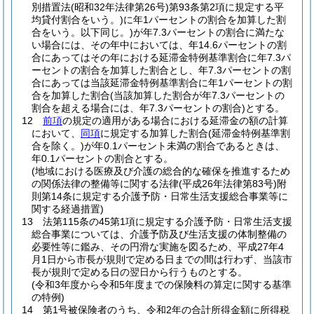
別措置法
(昭和32年法律第26号)
第93条第2項に規定する平
均貸付割合をいう。)
に年1パーセントの割合を加算した割
合をいう。以下同じ。)
が年7.3パーセントの割合に満たな
い場合には、その年中においては、年14.6パーセントの割
合にあってはその年における延滞金特例基準割合に年7.3パ
ーセントの割合を加算した割合とし、年7.3パーセントの割
合にあっては当該延滞金特例基準割合に年1パーセントの割
合を加算した割合
(当該加算した割合が年7.3パーセントの
割合を超える場合には、年7.3パーセントの割合)
とする。
12
前項
の規定の適用がある場合における延滞金の額の計算
において、
同項
に規定する加算した割合
(延滞金特例基準割
合を除く。)
が年0.1パーセント未満の割合であるときは、
年0.1パーセントの割合とする。
(地域における医療及び介護の総合的な確保を推進するため
の関係法律の整備等に関する法律(平成26年法律第83号)附
則第14条に規定する介護予防・日常生活支援総合事業等に
関する経過措置)
13
法第115条の45第1項に規定する介護予防・日常生活支援
総合事業については、介護予防及び生活支援の体制整備の
必要性等に鑑み、その円滑な実施を図るため、平成27年4
月1日から市長が規則で定める日までの間は行わず、当該市
長が規則で定める日の翌日から行うものとする。
(令和3年度から令和5年度までの保険料の算定に関する基準
の特例)
14
第1号被保険者のうち、令和2年の合計所得金額に所得税