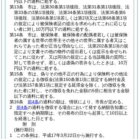
円以下の過料に処する。
第13条
市は、法第30条第1項後段、法第31条第1項後段、法
第33条の3第1項後段、法第34条第1項後段、法第35条第6
項後段、法第66条第1項若しくは第2項又は法第68条第1項
の規定により被保険者証の提出を求められてこれに応じな
い者に対し10万円以下の過料に処する。
第14条
市は、被保険者、被保険者の配偶者若しくは被保険
者の属する世帯の世帯主その他その世帯に属する者又はこ
れらであった者が正当な理由なしに、法第202条第1項の規
定により文書その他の物件の提出若しくは提示を命ぜられ
てこれに従わず、又は同項の規定による当該職員の質問に
対して答弁せず、若しくは虚偽の答弁をしたときは、10万
円以下の過料に処する。
第15条
市は、偽りその他不正の行為により保険料その他法
の規定による徴収金
(法第150条第1項に規定する納付金及
び法第157条第1項に規定する延滞金を除く。)
の徴収を免
れた者に対し、その徴収を免れた金額の5倍に相当する金額
以下の過料に処する。
第16条
前4条
の過料の額は、情状により、市長が定める。
2
前4条
の過料を徴収する場合において発する納額告知書に
指定すべき納期限は、その発布の日から起算して10日以上
を経過した日とする。
附
則
(施行期日)
1
この条例は、平成17年3月22日から施行する。