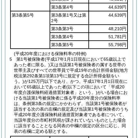
第3条第4号
44,639円
第3条第5号
第3条第1号又は第
44,639円
2号
第3条第3号
48,210円
第3条第4号
51,781円
第3条第5号
55,798円
(平成20年度における保険料率の特例)
5
第1号被保険者
(平成17年1月1日現在において65歳以上で
あった者に限る。)
又は当該第1号被保険者の属する世帯の
世帯主及びすべての世帯員で平成19年の合計所得金額
(地方
税法第292条第1項第13号に規定する合計所得金額をい
う。)
が125万円以下であり、かつ、平成17年1月1日現在に
おいて65歳以上であった者
(以下この項において「平成20
年度介護保険料経過措置対象者」という。)
がいる場合にお
ける当該第1号被保険者に係る平成20年度分の保険料率
は、条例第3条の規定にかかわらず、当該第1号被保険者が
該当する次の表の左欄の規定及び当該第1号被保険者のうち
平成20年度介護保険料経過措置対象者である者について、
当該年度分の市町村民税が課されていないものとした場合
に該当することとなる同表の中欄の規定の区分に応じ、同
表の右欄に定める額とする。