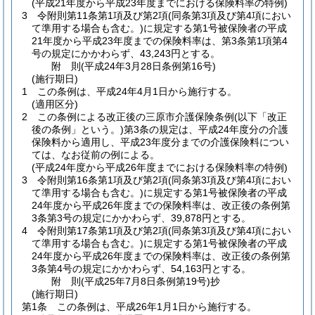
(平成21年度から平成23年度までにおける保険料率の特例)
3
令附則第11条第1項及び第2項
(同条第3項及び第4項におい
て準用する場合も含む。)
に規定する第1号被保険者の平成
21年度から平成23年度までの保険料率は、第3条第1項第4
号の規定にかかわらず、43,243円とする。
附
則
(平成24年3月28日
条例第16号)
(施行期日)
1
この条例は、平成24年4月1日から施行する。
(適用区分)
2
この条例による改正後の三原市介護保険条例
(以下「改正
後の条例」という。)
第3条の規定は、平成24年度分の介護
保険料から適用し、平成23年度分までの介護保険料につい
ては、なお従前の例による。
(平成24年度から平成26年度までにおける保険料率の特例)
3
令附則第16条第1項及び第2項
(同条第3項及び第4項におい
て準用する場合も含む。)
に規定する第1号被保険者の平成
24年度から平成26年度までの保険料率は、改正後の条例第
3条第3号の規定にかかわらず、39,878円とする。
4
令附則第17条第1項及び第2項
(同条第3項及び第4項におい
て準用する場合も含む。)
に規定する第1号被保険者の平成
24年度から平成26年度までの保険料率は、改正後の条例第
3条第4号の規定にかかわらず、54,163円とする。
附
則
(平成25年7月8日
条例第19号)
抄
(施行期日)
第1条
この条例は、平成26年1月1日から施行する。