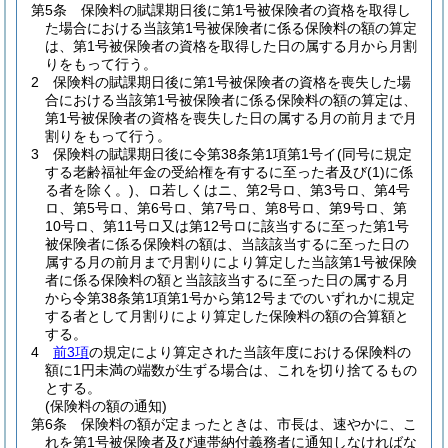
第5条
保険料の賦課期日後に第1号被保険者の資格を取得し
た場合における当該第1号被保険者に係る保険料の額の算定
は、第1号被保険者の資格を取得した日の属する月から月割
りをもって行う。
2
保険料の賦課期日後に第1号被保険者の資格を喪失した場
合における当該第1号被保険者に係る保険料の額の算定は、
第1号被保険者の資格を喪失した日の属する月の前月まで月
割りをもって行う。
3
保険料の賦課期日後に令第38条第1項第1号イ
(同号に規定
する老齢福祉年金の受給権を有するに至った者及び
(1)
に係
る者を除く。)
、ロ若しくはニ、第2号ロ、第3号ロ、第4号
ロ、第5号ロ、第6号ロ、第7号ロ、第8号ロ、第9号ロ、第
10号ロ、第11号ロ又は第12号ロに該当するに至った第1号
被保険者に係る保険料の額は、当該該当するに至った日の
属する月の前月まで月割りにより算定した当該第1号被保険
者に係る保険料の額と当該該当するに至った日の属する月
から令第38条第1項第1号から第12号までのいずれかに規定
する者として月割りにより算定した保険料の額の合算額と
する。
4
前3項
の規定により算定された当該年度における保険料の
額に1円未満の端数が生ずる場合は、これを切り捨てるもの
とする。
(保険料の額の通知)
第6条
保険料の額が定まったときは、市長は、速やかに、こ
れを第1号被保険者及び連帯納付義務者に通知しなければな