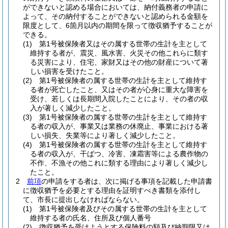
ができないと認める場合においては、納付義務者の申請に
よって、その納付することができないと認められる金額を
限度として、6箇月以内の期間を限って徴収猶予することが
できる。
(1)
第1号被保険者又はその属する世帯の生計を主として
維持する者が、震災、風水害、火災その他これらに類す
る災害により、住宅、家財又はその他の財産について著
しい損害を受けたこと。
(2)
第1号被保険者の属する世帯の生計を主として維持す
る者が死亡したこと、又はその者が心身に重大な障害を
受け、若しくは長期間入院したことにより、その者の収
入が著しく減少したこと。
(3)
第1号被保険者の属する世帯の生計を主として維持す
る者の収入が、事業又は業務の休廃止、事業における著
しい損失、失業等により著しく減少したこと。
(4)
第1号被保険者の属する世帯の生計を主として維持す
る者の収入が、干ばつ、冷害、凍霜害等による農作物の
不作、不漁その他これに類する理由により著しく減少し
たこと。
2
前項
の申請をする者は、次に掲げる事項を記載した申請書
に徴収猶予を必要とする理由を証明すべき書類を添付し
て、市長に提出しなければならない。
(1)
第1号被保険者及びその属する世帯の生計を主として
維持する者の氏名、住所及び個人番号
(2)
徴収猶予を受けようとする保険料の額及び納期限又は