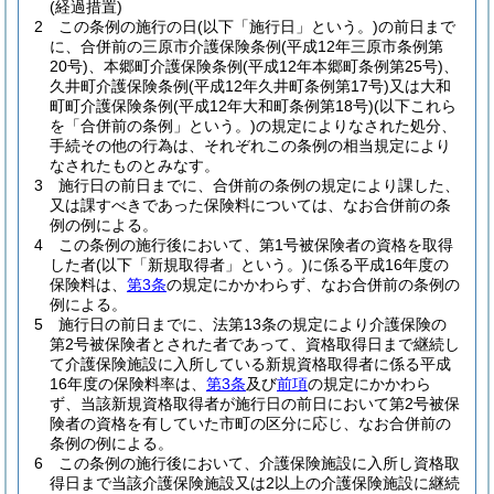
(経過措置)
2
この条例の施行の日
(以下「施行日」という。)
の前日まで
に、合併前の三原市介護保険条例
(平成12年三原市条例第
20号)
、本郷町介護保険条例
(平成12年本郷町条例第25号)
、
久井町介護保険条例
(平成12年久井町条例第17号)
又は大和
町町介護保険条例
(平成12年大和町条例第18号)
(以下これら
を「合併前の条例」という。)
の規定によりなされた処分、
手続その他の行為は、それぞれこの条例の相当規定により
なされたものとみなす。
3
施行日の前日までに、合併前の条例の規定により課した、
又は課すべきであった保険料については、なお合併前の条
例の例による。
4
この条例の施行後において、第1号被保険者の資格を取得
した者
(以下「新規取得者」という。)
に係る平成16年度の
保険料は、
第3条
の規定にかかわらず、なお合併前の条例の
例による。
5
施行日の前日までに、法第13条の規定により介護保険の
第2号被保険者とされた者であって、資格取得日まで継続し
て介護保険施設に入所している新規資格取得者に係る平成
16年度の保険料率は、
第3条
及び
前項
の規定にかかわら
ず、当該新規資格取得者が施行日の前日において第2号被保
険者の資格を有していた市町の区分に応じ、なお合併前の
条例の例による。
6
この条例の施行後において、介護保険施設に入所し資格取
得日まで当該介護保険施設又は2以上の介護保険施設に継続