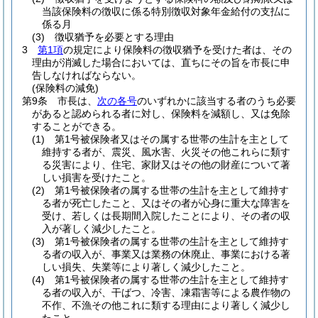
当該保険料の徴収に係る特別徴収対象年金給付の支払に
係る月
(3)
徴収猶予を必要とする理由
3
第1項
の規定により保険料の徴収猶予を受けた者は、その
理由が消滅した場合においては、直ちにその旨を市長に申
告しなければならない。
(保険料の減免)
第9条
市長は、
次の各号
のいずれかに該当する者のうち必要
があると認められる者に対し、保険料を減額し、又は免除
することができる。
(1)
第1号被保険者又はその属する世帯の生計を主として
維持する者が、震災、風水害、火災その他これらに類す
る災害により、住宅、家財又はその他の財産について著
しい損害を受けたこと。
(2)
第1号被保険者の属する世帯の生計を主として維持す
る者が死亡したこと、又はその者が心身に重大な障害を
受け、若しくは長期間入院したことにより、その者の収
入が著しく減少したこと。
(3)
第1号被保険者の属する世帯の生計を主として維持す
る者の収入が、事業又は業務の休廃止、事業における著
しい損失、失業等により著しく減少したこと。
(4)
第1号被保険者の属する世帯の生計を主として維持す
る者の収入が、干ばつ、冷害、凍霜害等による農作物の
不作、不漁その他これに類する理由により著しく減少し