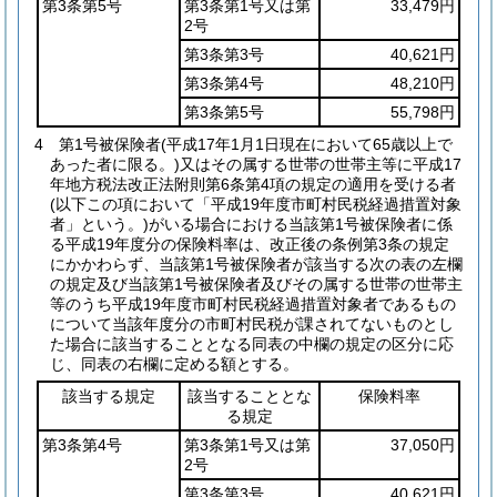
第3条第5号
第3条第1号又は第
33,479円
2号
第3条第3号
40,621円
第3条第4号
48,210円
第3条第5号
55,798円
4
第1号被保険者
(平成17年1月1日現在において65歳以上で
あった者に限る。)
又はその属する世帯の世帯主等に平成17
年地方税法改正法附則第6条第4項の規定の適用を受ける者
(以下この項において「平成19年度市町村民税経過措置対象
者」という。)
がいる場合における当該第1号被保険者に係
る平成19年度分の保険料率は、改正後の条例第3条の規定
にかかわらず、当該第1号被保険者が該当する次の表の左欄
の規定及び当該第1号被保険者及びその属する世帯の世帯主
等のうち平成19年度市町村民税経過措置対象者であるもの
について当該年度分の市町村民税が課されてないものとし
た場合に該当することとなる同表の中欄の規定の区分に応
じ、同表の右欄に定める額とする。
該当する規定
該当することとな
保険料率
る規定
第3条第4号
第3条第1号又は第
37,050円
2号
第3条第3号
40,621円