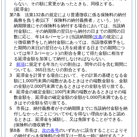
らない。
その額に変更があったときも、同様とする。
(延滞金)
第7条
法第132条の規定により普通徴収に係る保険料の納付
義務を負う者
(以下「保険料の納付義務者」という。)
が、
納期限後にその保険料を納付する場合においては、当該納
付金額に、その納期限の翌日から納付の日までの期間の日
数に応じ、年14.6パーセント
(当該納期限
(
次条
の規定によ
り徴収猶予をした納付金額にあっては、当該徴収猶予をし
た期間の末日)
の翌日から1月を経過する日までの期間につ
いては年7.3パーセント)
の割合を乗じて得た金額に相当す
る延滞金額を加算して納付しなければならない。
2
前項
に規定する年当たりの割合は、閏年の日を含む期間に
ついても、365日当たりの割合とする。
3
延滞金を計算する場合において、その計算の基礎となる金
額に1,000円未満の端数があるときはその端数金額を、金額
の全額が2,000円未満であるときはその全額を切り捨てる。
4
延滞金の確定金額に100円未満の端数があるときはその端
数金額を、延滞金の確定金額の全額が1,000円未満であると
きはその全額を切り捨てる。
5
市長は、納付義務者がその納期限までに当該納付金額を納
付しなかったことについてやむを得ない理由があると認め
るときは、延滞金を減額し、又は免除することができる。
(保険料の徴収猶予)
第8条
市長は、
次の各号
のいずれかに該当することによりそ
の納付すべき保険料の全部又は一部を一時に納付すること