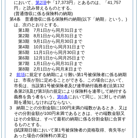
において、
第2項
中「17,373円」とあるのは、「41,757
円」と読み替えるものとする。
(普通徴収に係る保険料の納期)
第4条
普通徴収に係る保険料の納期
(以下「納期」という。)
は、次のとおりとする。
第1期 7月1日から同月31日まで
第2期 8月1日から同月31日まで
第3期 9月1日から同月30日まで
第4期 10月1日から同月31日まで
第5期 11月1日から同月30日まで
第6期 12月1日から同月25日まで
第7期 1月1日から同月31日まで
第8期 2月1日から同月末日まで
2
前項
に規定する納期により難い第1号被保険者に係る納期
は、市長が別に定めることができる。
この場合において、
市長は、当該第1号被保険者及び連帯納付義務者
(法第132
条第2項及び第3項の規定により保険料を連帯して納付する
義務を負う者をいう。
第6条
において同じ。)
に対しその納
期を通知しなければならない。
3
納期ごとの分割金額に100円未満の端数があるとき、又は
その分割金額が100円未満であるときは、その端数金額又
はその全額は、すべて最初の納期に係る分割金額に合算す
るものとする。
(賦課期日後において第1号被保険者の資格取得、喪失等が
あった場合の保険料の算定)