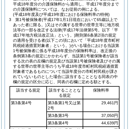
平成18年度分の介護保険料から適用し、平成17年度分まで
の介護保険料については、なお従前の例による。
(平成18年度及び平成19年度における保険料率の特例)
3
第1号被保険者
(平成17年1月1日現在において65歳以上で
あった者に限る。)
又はその属する世帯の世帯主等に地方税
法等の一部を改正する法律
(平成17年法律第5号。以下「平
成17年地方税法改正法」という。)
附則第6条第2項の規定
の適用を受ける者
(以下この項において「平成18年度市町村
民税経過措置対象者」という。)
がいる場合における当該第
1号被保険者に係る平成18年度分の保険料率は、改正後の
条例第3条の規定にかかわらず、当該第1号被保険者が該当
する次の表の左欄の規定及び当該第1号被保険者及びその属
する世帯の世帯主等のうち平成18年度市町村民税経過措置
対象者であるものについて当該年度分の市町村民税が課さ
れていないものとした場合に該当することとなる同表の中
欄の規定の区分に応じ、同表の右欄に定める額とする。
該当する規定
該当することとな
保険料率
る規定
第3条第4号
第3条第1号又は第
29,461円
2号
第3条第3号
37,050円
第3条第4号
44,639円