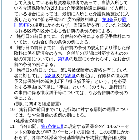
して入所している新規資格取得者であって、当該入所して
いる介護保険施設
(2以上の介護保険施設に継続して入所し
ている場合にあっては、最初に入所した介護保険施設)
に入
所したものに係る平成16年度の保険料率は、
第3条
及び
附
則第4項
の規定にかかわらず、当該住所を有していたと認め
られる区域の区分に応じ合併前の条例の例による。
7
施行日の前日までに、合併前の条例による督促手数料につ
いては、なお合併前の条例の例による。
8
施行日の前日までに、合併前の条例の規定により課した保
険料に係る延滞金のうち、合併前の期間に対応するものの
額の算定については、
第7条
の規定にかかわらず、なお合併
前の条例の例による。
9
施行日の前日までに、第1号被保険者の資格を有していた
者に対しては、
第8条
及び
第9条
の規定は、保険料の徴収猶
予又は保険料の減免
(以下「徴収猶予等」という。)
を必要
とする事由
(以下単に「事由」という。)
のうち、施行日前
の事由に係る徴収猶予等については、なお合併前の条例の
例による。
(罰則に関する経過措置)
10
施行日の前日までにした行為に対する罰則の適用につい
ては、なお合併前の条例の例による。
(延滞金の特例)
11
当分の間、
第7条第1項
に規定する延滞金の年14.6パーセ
ントの割合及び年7.3パーセントの割合は、この規定にかか
わらず、各年の延滞金特例基準割合
(平均貸付割合
(租税特