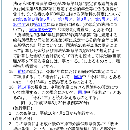
法
(昭和40年法律第33号)
第28条第1項に規定する給与所得
又は同法第35条第3項に規定する公的年金等に係る所得が
含まれている者の令和3年度における保険料の算定について
の
第3条第1項
(
第6号ア
、
第7号ア
、
第8号ア
、
第9号ア
、
第
10号ア
及び
第11号
に係る部分に限る。)
の規定の適用につ
いては、
同項第6号ア
中「租税特別措置法」とあるのは、
「所得税法
(昭和40年法律第33号)
第28条第1項に規定する
給与所得及び同法第35条第3項に規定する公的年金等に係
る所得の合計額については、同法第28条第2項の規定によ
って計算した金額及び同法第35条第2項第1号の規定によっ
て計算した金額の合計額から10万円を控除して得た額
(当該
額が零を下回る場合には、零とする。)
によるものとし、租
税特別措置法」とする。
15
前項
の規定は、令和4年度における保険料の算定につい
て準用する。
この場合において、
同項
中「令和2年」とある
のは、「令和3年」と読み替えるものとする。
16
第14項
の規定は、令和5年度における保険料の算定につ
いて準用する。
この場合において、
同項
中「令和2年」とあ
るのは、「令和4年」と読み替えるものとする。
附
則
(平成18年3月29日
条例第20号)
(施行期日)
1
この条例は、平成18年4月1日から施行する。
(適用区分)
2
この条例による改正後の三原市介護保険条例
(以下「改正
後の条例」という。)
の規定中介護保険料に関する部分は、