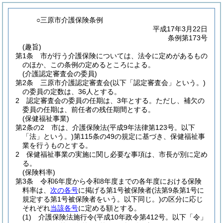
○三原市介護保険条例
平成17年3月22日
条例第173号
(趣旨)
第1条
市が行う介護保険については、法令に定めがあるもの
のほか、この条例の定めるところによる。
(介護認定審査会の委員)
第2条
三原市介護認定審査会
(以下「認定審査会」という。)
の委員の定数は、36人とする。
2
認定審査会の委員の任期は、3年とする。
ただし、補欠の
委員の任期は、前任者の残任期間とする。
(保健福祉事業)
第2条の2
市は、介護保険法
(平成9年法律第123号。以下
「法」という。)
第115条の49の規定に基づき、保健福祉事
業を行うものとする。
2
保健福祉事業の実施に関し必要な事項は、市長が別に定め
る。
(保険料率)
第3条
令和6年度から令和8年度までの各年度における保険
料率は、
次の各号
に掲げる第1号被保険者
(法第9条第1号に
規定する第1号被保険者をいう。以下同じ。)
の区分に応じ
それぞれ
当該各号
に定める額とする。
(1)
介護保険法施行令
(平成10年政令第412号。以下「令」