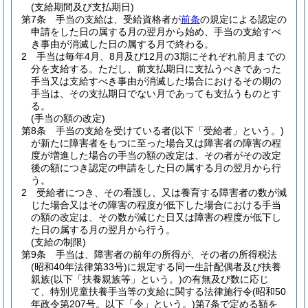
(支給期間及び支払期日)
第7条
手当の支給は、受給資格者が
前条
の規定による認定の
申請をした日の属する月の翌月から始め、手当の支給すべ
き事由が消滅した日の属する月で終わる。
2
手当は毎年4月、8月及び12月の3期にそれぞれ前月までの
分を支給する。
ただし、前支払期日に支払うべきであった
手当又は支給すべき事由が消滅した場合におけるその期の
手当は、その支払期日でない月であっても支払うものとす
る。
(手当の額の改定)
第8条
手当の支給を受けている者
(以下「受給者」という。)
が新たに障害者をもつに至った場合又は障害者の障害の程
度が増進した場合の手当の額の改定は、その者がその改定
後の額につき認定の申請をした日の属する月の翌月から行
う。
2
受給者につき、その看護し、又は養育する障害者の数が減
じた場合又はその障害の程度が低下した場合における手当
の額の改定は、その数が減じた日又は障害の程度が低下し
た日の属する月の翌月から行う。
(支給の制限)
第9条
手当は、障害者の前年の所得が、その者の所得税法
(昭和40年法律第33号)
に規定する同一生計配偶者及び扶養
親族
(以下「扶養親族等」という。)
の有無及び数に応じ
て、特別児童扶養手当等の支給に関する法律施行令
(昭和50
年政令第207号。以下「令」という。)
第7条で定める額を