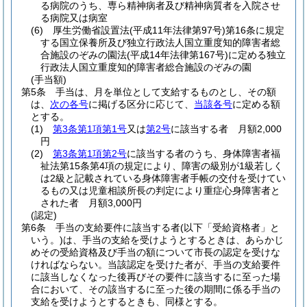
る病院のうち、専ら精神病者及び精神病質者を入院させ
る病院又は病室
(6)
厚生労働省設置法
(平成11年法律第97号)
第16条に規定
する国立保養所及び独立行政法人国立重度知的障害者総
合施設のぞみの園法
(平成14年法律第167号)
に定める独立
行政法人国立重度知的障害者総合施設のぞみの園
(手当額)
第5条
手当は、月を単位として支給するものとし、その額
は、
次の各号
に掲げる区分に応じて、
当該各号
に定める額
とする。
(1)
第3条第1項第1号
又は
第2号
に該当する者 月額2,000
円
(2)
第3条第1項第2号
に該当する者のうち、身体障害者福
祉法第15条第4項の規定により、障害の級別が1級若しく
は2級と記載されている身体障害者手帳の交付を受けてい
るもの又は児童相談所長の判定により重症心身障害者と
された者 月額3,000円
(認定)
第6条
手当の支給要件に該当する者
(以下「受給資格者」と
いう。)
は、手当の支給を受けようとするときは、あらかじ
めその受給資格及び手当の額について市長の認定を受けな
ければならない。
当該認定を受けた者が、手当の支給要件
に該当しなくなった後再びその要件に該当するに至った場
合において、その該当するに至った後の期間に係る手当の
支給を受けようとするときも、同様とする。