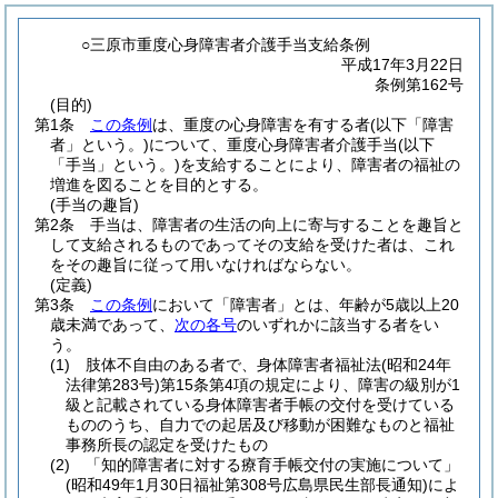
○三原市重度心身障害者介護手当支給条例
平成17年3月22日
条例第162号
(目的)
第1条
この条例
は、重度の心身障害を有する者
(以下「障害
者」という。)
について、重度心身障害者介護手当
(以下
「手当」という。)
を支給することにより、障害者の福祉の
増進を図ることを目的とする。
(手当の趣旨)
第2条
手当は、障害者の生活の向上に寄与することを趣旨と
して支給されるものであってその支給を受けた者は、これ
をその趣旨に従って用いなければならない。
(定義)
第3条
この条例
において「障害者」とは、年齢が5歳以上20
歳未満であって、
次の各号
のいずれかに該当する者をい
う。
(1)
肢体不自由のある者で、身体障害者福祉法
(昭和24年
法律第283号)
第15条第4項の規定により、障害の級別が1
級と記載されている身体障害者手帳の交付を受けている
もののうち、自力での起居及び移動が困難なものと福祉
事務所長の認定を受けたもの
(2)
「知的障害者に対する療育手帳交付の実施について」
(昭和49年1月30日福祉第308号広島県民生部長通知)
によ