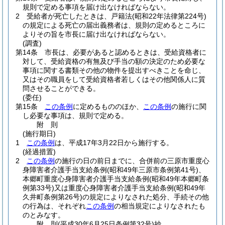
規則で定める事項を届け出なければならない。
2
受給者が死亡したときは、戸籍法
(昭和22年法律第224号)
の規定による死亡の届出義務者は、規則の定めるところに
よりその旨を市長に届け出なければならない。
(調査)
第14条
市長は、必要があると認めるときは、受給資格者に
対して、受給資格の有無及び手当の額の決定のため必要な
事項に関する書類その他の物件を提出すべきことを命じ、
又はその職員をして受給資格者若しくはその他関係人に質
問させることができる。
(委任)
第15条
この条例
に定めるもののほか、
この条例
の施行に関
し必要な事項は、規則で定める。
附
則
(施行期日)
1
この条例
は、平成17年3月22日から施行する。
(経過措置)
2
この条例
の施行の日の前日までに、合併前の三原市重度心
身障害者介護手当支給条例
(昭和49年三原市条例第41号)
、
本郷町重度心身障害者介護手当支給条例
(昭和49年本郷町条
例第33号)
又は重度心身障害者介護手当支給条例
(昭和49年
久井町条例第26号)
の規定によりなされた処分、手続その他
の行為は、それぞれ
この条例
の相当規定によりなされたも
のとみなす。
附
則
(平成30年6月25日
条例第32号)
抄