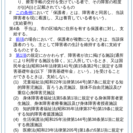
り、療育手帳の交付を受けている者で、その障害の程度
が
(
(
(A)
)
)
と記載されているもの
2
この条例
において「保護者」とは、障害者と同居し、当該
障害者を現に看護し、又は養育している者をいう。
(支給要件)
第4条
手当は、市の区域内に住所を有する保護者に対し、支
給する。
2
前項
の場合において、保護者が複数になるときは、当該保
護者のうち、主として障害者の生計を維持する者に支給す
るものとする。
3
第1項
の規定にかかわらず、障害者が次に掲げる施設
(通所
により利用する施設を除く。)
に入所しているとき、又は国
民年金法
(昭和34年法律第141号)
第15条第2号に規定する障
害基礎年金
(以下「障害基礎年金」という。)
を受けること
ができるときは、支給しない。
(1)
児童福祉法
(昭和22年法律第164号)
第7条に規定する知
的障害児施設、盲ろうあ児施設、肢体不自由児施設及び
重症心身障害児施設
(2)
身体障害者福祉法第5条第1項に規定する身体障害者更
生施設、身体障害者療養施設及び身体障害者授産施設
(3)
知的障害者福祉法
(昭和35年法律第37号)
第19条に規定
する知的障害者援護施設
(4)
生活保護法
(昭和25年法律第144号)
第38条第1項に規定
する救護施設
(5)
医療法
(昭和23年法律第205号)
第1条の5第1項に規定す